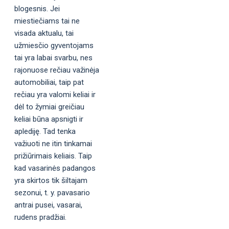
blogesnis. Jei
miestiečiams tai ne
visada aktualu, tai
užmiesčio gyventojams
tai yra labai svarbu, nes
rajonuose rečiau važinėja
automobiliai, taip pat
rečiau yra valomi keliai ir
dėl to žymiai greičiau
keliai būna apsnigti ir
aplediję. Tad tenka
važiuoti ne itin tinkamai
prižiūrimais keliais. Taip
kad vasarinės padangos
yra skirtos tik šiltajam
sezonui, t. y. pavasario
antrai pusei, vasarai,
rudens pradžiai.