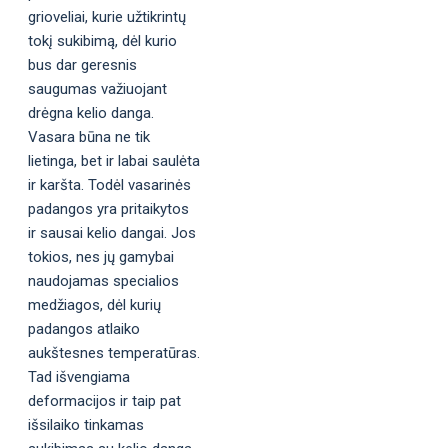
grioveliai, kurie užtikrintų
tokį sukibimą, dėl kurio
bus dar geresnis
saugumas važiuojant
drėgna kelio danga.
Vasara būna ne tik
lietinga, bet ir labai saulėta
ir karšta. Todėl vasarinės
padangos yra pritaikytos
ir sausai kelio dangai. Jos
tokios, nes jų gamybai
naudojamas specialios
medžiagos, dėl kurių
padangos atlaiko
aukštesnes temperatūras.
Tad išvengiama
deformacijos ir taip pat
išsilaiko tinkamas