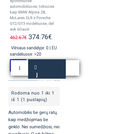
sportiniuose
automobiliuose, tokiuose
kaip BMW Alpina Z8,
McLaren SLR ir Porsche
GT2/GT3 modeliuose, dėl
auk ščiausi..
374.76€
462.67€
Vilniaus sandėlyje: 0
|
EU
sandėliuose: >20
Į
KREPŠELĮ
Rodoma nuo 1 iki 1
iš 1 (1 puslapių)
Automobilis be gerų ratų
kaip medžiojimas be
ginklo. Nei sumedžiosi, nei