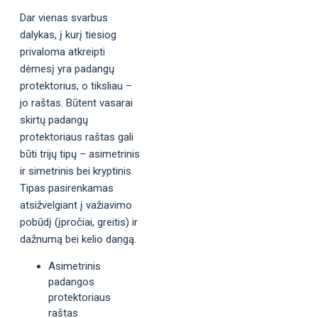
Dar vienas svarbus
dalykas, į kurį tiesiog
privaloma atkreipti
dėmesį yra padangų
protektorius, o tiksliau –
jo raštas. Būtent vasarai
skirtų padangų
protektoriaus raštas gali
būti trijų tipų – asimetrinis
ir simetrinis bei kryptinis.
Tipas pasirenkamas
atsižvelgiant į važiavimo
pobūdį (įpročiai, greitis) ir
dažnumą bei kelio dangą.
Asimetrinis
padangos
protektoriaus
raštas