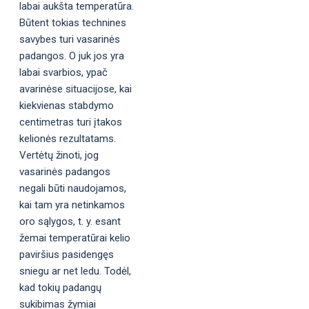
labai aukšta temperatūra.
Būtent tokias technines
savybes turi vasarinės
padangos. O juk jos yra
labai svarbios, ypač
avarinėse situacijose, kai
kiekvienas stabdymo
centimetras turi įtakos
kelionės rezultatams.
Vertėtų žinoti, jog
vasarinės padangos
negali būti naudojamos,
kai tam yra netinkamos
oro sąlygos, t. y. esant
žemai temperatūrai kelio
paviršius pasidengęs
sniegu ar net ledu. Todėl,
kad tokių padangų
sukibimas žymiai