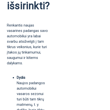
išsirinkti?
Renkantis naujas
vasarines padangas savo
automobiliui yra labai
svarbu atsižvelgti į tam
tikrus veiksnius, kurie turi
įtakos jų tinkamumui,
saugumui ir kitiems
dalykams.
Dydis
Naujos padangos
automobiliui
vasaros sezonui
turi būti tam tikrų
matmenų, t. y.