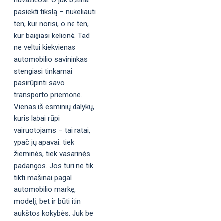
nuvažiuosi. O juk būtina
pasiekti tikslą – nukeliauti
ten, kur norisi, o ne ten,
kur baigiasi kelionė. Tad
ne veltui kiekvienas
automobilio savininkas
stengiasi tinkamai
pasirūpinti savo
transporto priemone.
Vienas iš esminių dalykų,
kuris labai rūpi
vairuotojams – tai ratai,
ypač jų apavai: tiek
žieminės, tiek vasarinės
padangos. Jos turi ne tik
tikti mašinai pagal
automobilio markę,
modelį, bet ir būti itin
aukštos kokybės. Juk be