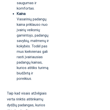
saugumas ir
komfortas.
Kaina
Vasarinių padangų
kaina priklauso nuo
įvairių veiksnių:
gamintojo, padangų
savybių, matmenų ir
kokybės. Todėl pas
mus kiekvienas gali
rasti įvairiausias
padangų kainas,
kurios atitiks turimą
biudžetą ir
poreikius.
Taip kad visais atžvilgiais
verta rinktis atitinkamų
dydžių padangas, kurios