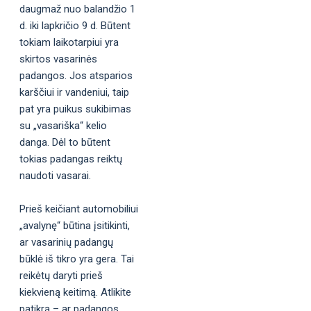
daugmaž nuo balandžio 1
d. iki lapkričio 9 d. Būtent
tokiam laikotarpiui yra
skirtos vasarinės
padangos. Jos atsparios
karščiui ir vandeniui, taip
pat yra puikus sukibimas
su „vasariška“ kelio
danga. Dėl to būtent
tokias padangas reiktų
naudoti vasarai.
Prieš keičiant automobiliui
„avalynę“ būtina įsitikinti,
ar vasarinių padangų
būklė iš tikro yra gera. Tai
reikėtų daryti prieš
kiekvieną keitimą. Atlikite
patikrą – ar padangos