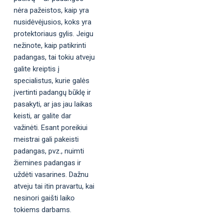
nėra pažeistos, kaip yra
nusidėvėjusios, koks yra
protektoriaus gylis. Jeigu
nežinote, kaip patikrinti
padangas, tai tokiu atveju
galite kreiptis į
specialistus, kurie galės
įvertinti padangų būklę ir
pasakyti, ar jas jau laikas
keisti, ar galite dar
važinėti. Esant poreikiui
meistrai gali pakeisti
padangas, pvz., nuimti
žiemines padangas ir
uždėti vasarines. Dažnu
atveju tai itin pravartu, kai
nesinori gaišti laiko
tokiems darbams.