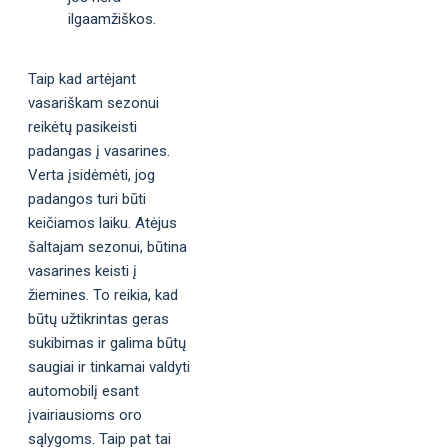
ilgaamžiškos.
Taip kad artėjant
vasariškam sezonui
reikėtų pasikeisti
padangas į vasarines.
Verta įsidėmėti, jog
padangos turi būti
keičiamos laiku. Atėjus
šaltajam sezonui, būtina
vasarines keisti į
žiemines. To reikia, kad
būtų užtikrintas geras
sukibimas ir galima būtų
saugiai ir tinkamai valdyti
automobilį esant
įvairiausioms oro
sąlygoms. Taip pat tai