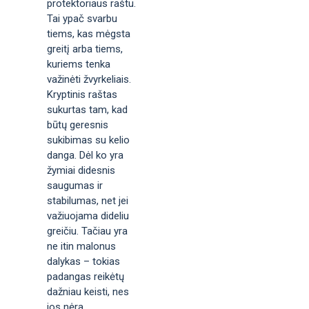
protektoriaus raštu.
Tai ypač svarbu
tiems, kas mėgsta
greitį arba tiems,
kuriems tenka
važinėti žvyrkeliais.
Kryptinis raštas
sukurtas tam, kad
būtų geresnis
sukibimas su kelio
danga. Dėl ko yra
žymiai didesnis
saugumas ir
stabilumas, net jei
važiuojama dideliu
greičiu. Tačiau yra
ne itin malonus
dalykas – tokias
padangas reikėtų
dažniau keisti, nes
jos nėra