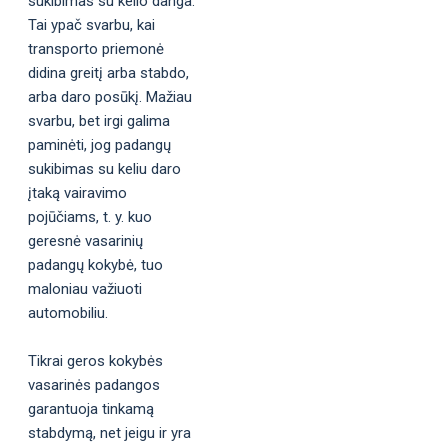
sukibimas su kelio danga.
Tai ypač svarbu, kai
transporto priemonė
didina greitį arba stabdo,
arba daro posūkį. Mažiau
svarbu, bet irgi galima
paminėti, jog padangų
sukibimas su keliu daro
įtaką vairavimo
pojūčiams, t. y. kuo
geresnė vasarinių
padangų kokybė, tuo
maloniau važiuoti
automobiliu.
Tikrai geros kokybės
vasarinės padangos
garantuoja tinkamą
stabdymą, net jeigu ir yra