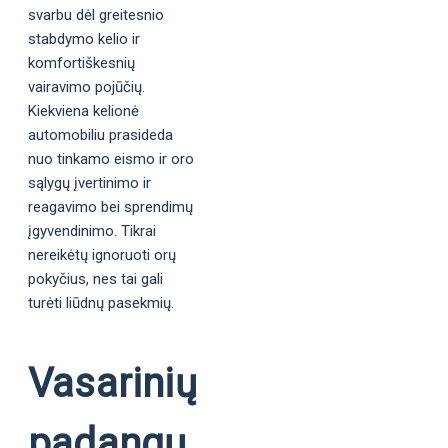
svarbu dėl greitesnio
stabdymo kelio ir
komfortiškesnių
vairavimo pojūčių.
Kiekviena kelionė
automobiliu prasideda
nuo tinkamo eismo ir oro
sąlygų įvertinimo ir
reagavimo bei sprendimų
įgyvendinimo. Tikrai
nereikėtų ignoruoti orų
pokyčius, nes tai gali
turėti liūdnų pasekmių.
Vasarinių
padangų