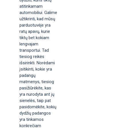
dydžio, kuris tiktų
atitinkamam
automobiliui. Galime
užtikrinti, kad mūsų
parduotuvėje yra
ratų apavų, kurie
tiktų bet kokiam
lengvajam
transportui. Tad
tiesiog reikės
išsirinkti. Norėdami
įsitikinti, kokie yra
padangų
matmenys, tiesiog
pasižiūrėkite, kas
yra nurodyta ant jų
sienelės, taip pat
pasidomėkite, kokių
dydžių padangos
yra tinkamos
konkrečiam