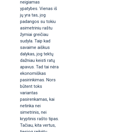
neigiamas
ypatybes. Vienas iš
jų yra tas, jog
padangos su tokiu
asimetriniu raštu
žymiai greičiau
sudyla. Taip kad
savaime aiškus
dalykas, jog tektų
dažniau keisti ratų
apavus. Tad tai nėra
ekonomiškas
pasirinkimas. Nors
būtent toks
variantas
pasirenkamas, kai
netinka nei
simetrinis, nei
kryptinis rašto tipas.
Tačiau, kita vertus,
tiesiog reikėtų