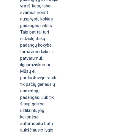
yra iš tiesų labai
svarbūs norint
nuspręsti, kokias
padangas rinktis.
Taip pat tai turi
didžiulę įtaką
padangų kokybei,
tarnavimo laikui ir
patvarumui,
ilgaamžiškumui.
Mūsų el.
parduotuvėje rasite
tik pačių geriausių
gamintojų
padangas. Juk tik
šitaip galima
užtikrinti, jog
kelionėse
automobiliu būtų
aukščiausio lygio