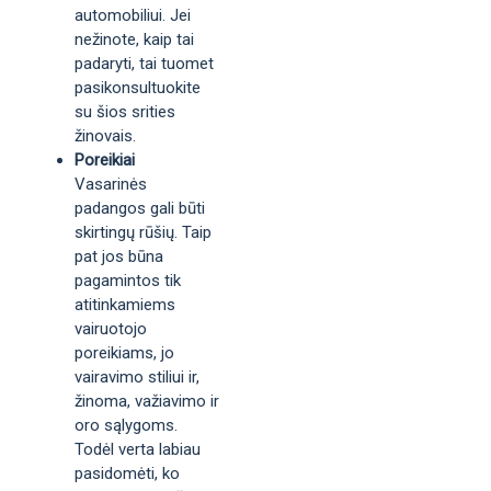
automobiliui. Jei
nežinote, kaip tai
padaryti, tai tuomet
pasikonsultuokite
su šios srities
žinovais.
Poreikiai
Vasarinės
padangos gali būti
skirtingų rūšių. Taip
pat jos būna
pagamintos tik
atitinkamiems
vairuotojo
poreikiams, jo
vairavimo stiliui ir,
žinoma, važiavimo ir
oro sąlygoms.
Todėl verta labiau
pasidomėti, ko