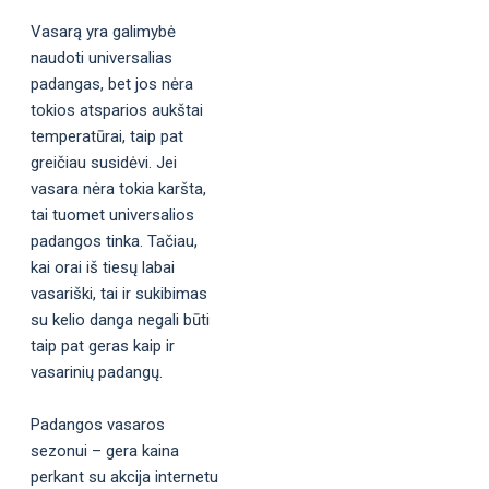
Vasarą yra galimybė
naudoti universalias
padangas, bet jos nėra
tokios atsparios aukštai
temperatūrai, taip pat
greičiau susidėvi. Jei
vasara nėra tokia karšta,
tai tuomet universalios
padangos tinka. Tačiau,
kai orai iš tiesų labai
vasariški, tai ir sukibimas
su kelio danga negali būti
taip pat geras kaip ir
vasarinių padangų.
Padangos vasaros
sezonui – gera kaina
perkant su akcija internetu