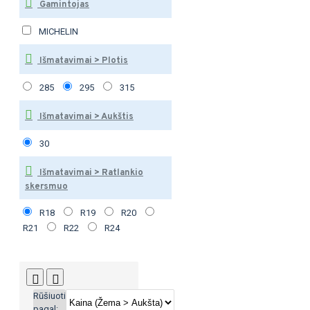
Gamintojas
MICHELIN
Išmatavimai > Plotis
285
295
315
Išmatavimai > Aukštis
30
Išmatavimai > Ratlankio
skersmuo
R18
R19
R20
R21
R22
R24
Rūšiuoti
pagal: