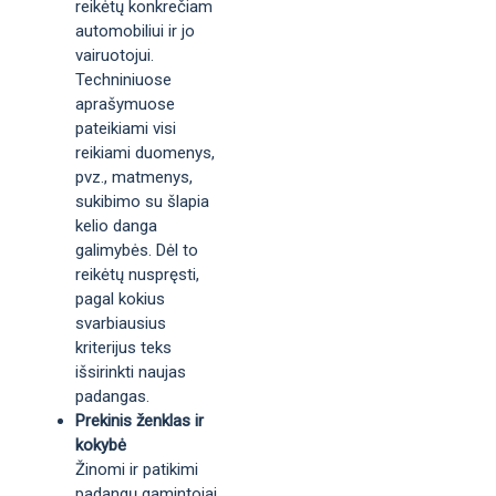
reikėtų konkrečiam
automobiliui ir jo
vairuotojui.
Techniniuose
aprašymuose
pateikiami visi
reikiami duomenys,
pvz., matmenys,
sukibimo su šlapia
kelio danga
galimybės. Dėl to
reikėtų nuspręsti,
pagal kokius
svarbiausius
kriterijus teks
išsirinkti naujas
padangas.
Prekinis ženklas ir
kokybė
Žinomi ir patikimi
padangų gamintojai