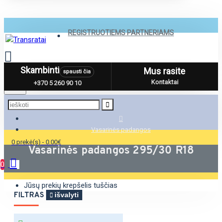
REGISTRUOTIEMS PARTNERIAMS
Skambinti
Mus rasite
spausti čia
Menu
Kontaktai
+370 5 260 90 10
Vasarinės padangos
0 prekė(s) - 0.00€
Vasarinės padangos 295/30 R18
0
Jūsų prekių krepšelis tuščias
FILTRAS
išvalyti