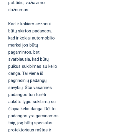
pobūdis, važiavimo
dažnumas.
Kad ir kokiam sezonui
būtų skirtos padangos,
kad ir kokiai automobilio
markei jos būtų
pagamintos, bet
svarbiausia, kad būtų
puikus sukibimas su kelio
danga. Tai viena iš
pagrindinių padangų
savybių. Štai vasarinės
padangos turi turėti
aukšto lygio sukibimą su
šlapia kelio danga. Dėl to
padangos yra gaminamos
taip, jog būtų specialus
protektoriaus raštas ir