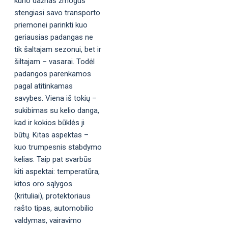
kurio dažnas žmogus
stengiasi savo transporto
priemonei parinkti kuo
geriausias padangas ne
tik šaltajam sezonui, bet ir
šiltajam – vasarai. Todėl
padangos parenkamos
pagal atitinkamas
savybes. Viena iš tokių –
sukibimas su kelio danga,
kad ir kokios būklės ji
būtų. Kitas aspektas –
kuo trumpesnis stabdymo
kelias. Taip pat svarbūs
kiti aspektai: temperatūra,
kitos oro sąlygos
(krituliai), protektoriaus
rašto tipas, automobilio
valdymas, vairavimo