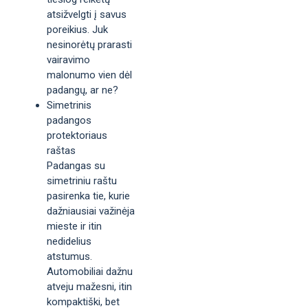
atsižvelgti į savus
poreikius. Juk
nesinorėtų prarasti
vairavimo
malonumo vien dėl
padangų, ar ne?
Simetrinis
padangos
protektoriaus
raštas
Padangas su
simetriniu raštu
pasirenka tie, kurie
dažniausiai važinėja
mieste ir itin
nedidelius
atstumus.
Automobiliai dažnu
atveju mažesni, itin
kompaktiški, bet