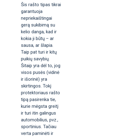
Šis rašto tipas tikrai
garantuoja
nepriekaištingai
gerą sukibimą su
kelio danga, kad ir
kokia ji būtų – ar
sausa, ar šlapia.
Taip pat turi ir kitų
puikių savybių.
Šitaip yra dėl to, jog
visos pusės (vidinė
ir išorinė) yra
skirtingos. Tokį
protektoriaus rašto
tipą pasirenka tie,
kurie mėgsta greitį
ir turi itin galingus
automobilius, pvz.,
sportinius. Tačiau
verta paminėti ir