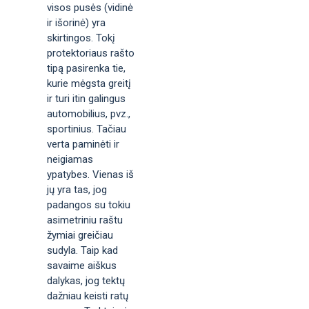
visos pusės (vidinė
ir išorinė) yra
skirtingos. Tokį
protektoriaus rašto
tipą pasirenka tie,
kurie mėgsta greitį
ir turi itin galingus
automobilius, pvz.,
sportinius. Tačiau
verta paminėti ir
neigiamas
ypatybes. Vienas iš
jų yra tas, jog
padangos su tokiu
asimetriniu raštu
žymiai greičiau
sudyla. Taip kad
savaime aiškus
dalykas, jog tektų
dažniau keisti ratų