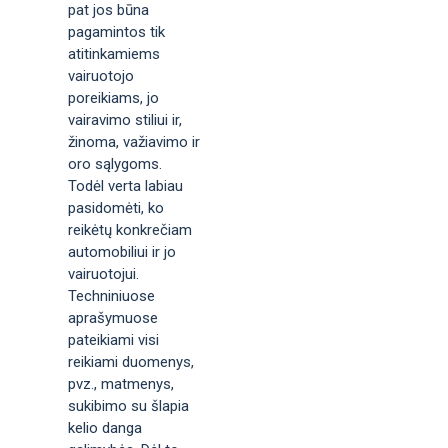
pat jos būna
pagamintos tik
atitinkamiems
vairuotojo
poreikiams, jo
vairavimo stiliui ir,
žinoma, važiavimo ir
oro sąlygoms.
Todėl verta labiau
pasidomėti, ko
reikėtų konkrečiam
automobiliui ir jo
vairuotojui.
Techniniuose
aprašymuose
pateikiami visi
reikiami duomenys,
pvz., matmenys,
sukibimo su šlapia
kelio danga