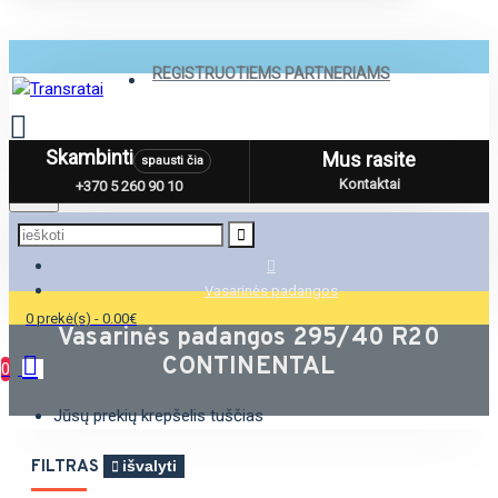
REGISTRUOTIEMS PARTNERIAMS
Skambinti
Mus rasite
spausti čia
Menu
Kontaktai
+370 5 260 90 10
Vasarinės padangos
0 prekė(s) - 0.00€
Vasarinės padangos 295/40 R20
CONTINENTAL
0
Jūsų prekių krepšelis tuščias
FILTRAS
išvalyti