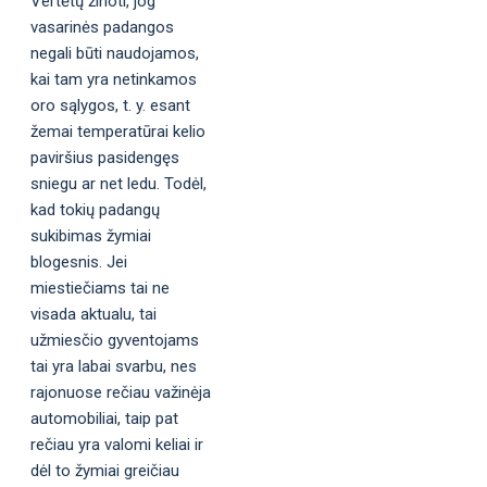
Vertėtų žinoti, jog
vasarinės padangos
negali būti naudojamos,
kai tam yra netinkamos
oro sąlygos, t. y. esant
žemai temperatūrai kelio
paviršius pasidengęs
sniegu ar net ledu. Todėl,
kad tokių padangų
sukibimas žymiai
blogesnis. Jei
miestiečiams tai ne
visada aktualu, tai
užmiesčio gyventojams
tai yra labai svarbu, nes
rajonuose rečiau važinėja
automobiliai, taip pat
rečiau yra valomi keliai ir
dėl to žymiai greičiau