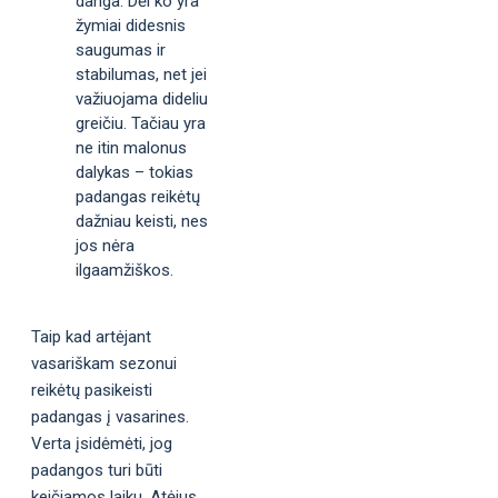
danga. Dėl ko yra
žymiai didesnis
saugumas ir
stabilumas, net jei
važiuojama dideliu
greičiu. Tačiau yra
ne itin malonus
dalykas – tokias
padangas reikėtų
dažniau keisti, nes
jos nėra
ilgaamžiškos.
Taip kad artėjant
vasariškam sezonui
reikėtų pasikeisti
padangas į vasarines.
Verta įsidėmėti, jog
padangos turi būti
keičiamos laiku. Atėjus