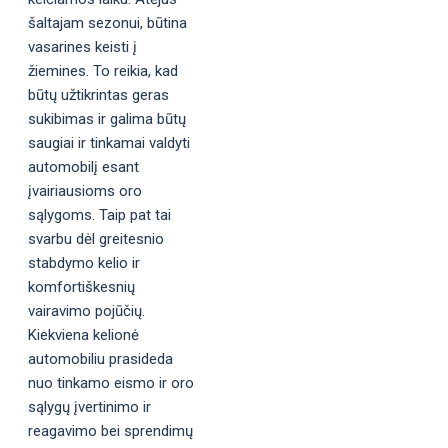
šaltajam sezonui, būtina
vasarines keisti į
žiemines. To reikia, kad
būtų užtikrintas geras
sukibimas ir galima būtų
saugiai ir tinkamai valdyti
automobilį esant
įvairiausioms oro
sąlygoms. Taip pat tai
svarbu dėl greitesnio
stabdymo kelio ir
komfortiškesnių
vairavimo pojūčių.
Kiekviena kelionė
automobiliu prasideda
nuo tinkamo eismo ir oro
sąlygų įvertinimo ir
reagavimo bei sprendimų