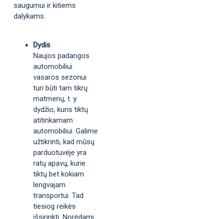
saugumui ir kitiems
dalykams.
Dydis
Naujos padangos
automobiliui
vasaros sezonui
turi būti tam tikrų
matmenų, t. y.
dydžio, kuris tiktų
atitinkamam
automobiliui. Galime
užtikrinti, kad mūsų
parduotuvėje yra
ratų apavų, kurie
tiktų bet kokiam
lengvajam
transportui. Tad
tiesiog reikės
išsirinkti. Norėdami