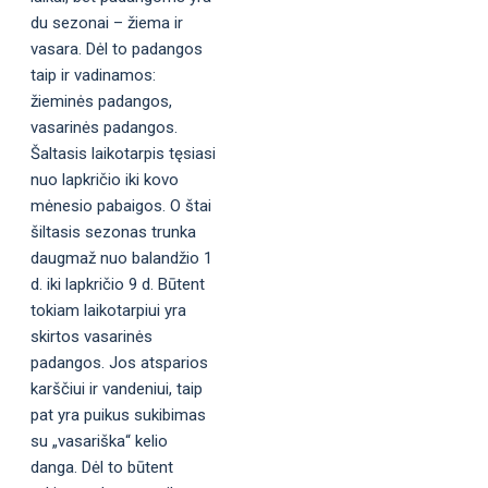
du sezonai – žiema ir
vasara. Dėl to padangos
taip ir vadinamos:
žieminės padangos,
vasarinės padangos.
Šaltasis laikotarpis tęsiasi
nuo lapkričio iki kovo
mėnesio pabaigos. O štai
šiltasis sezonas trunka
daugmaž nuo balandžio 1
d. iki lapkričio 9 d. Būtent
tokiam laikotarpiui yra
skirtos vasarinės
padangos. Jos atsparios
karščiui ir vandeniui, taip
pat yra puikus sukibimas
su „vasariška“ kelio
danga. Dėl to būtent