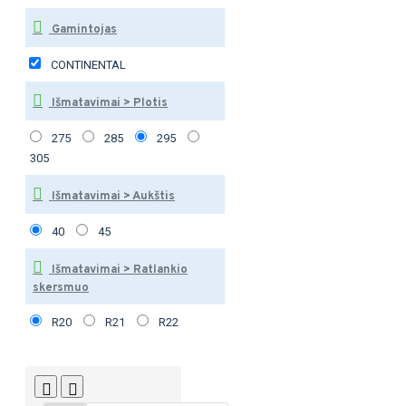
Gamintojas
CONTINENTAL
Išmatavimai > Plotis
275
285
295
305
Išmatavimai > Aukštis
40
45
Išmatavimai > Ratlankio
skersmuo
R20
R21
R22