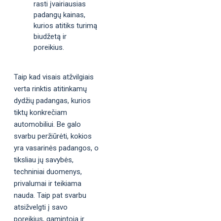
rasti įvairiausias
padangų kainas,
kurios atitiks turimą
biudžetą ir
poreikius.
Taip kad visais atžvilgiais
verta rinktis atitinkamų
dydžių padangas, kurios
tiktų konkrečiam
automobiliui. Be galo
svarbu peržiūrėti, kokios
yra vasarinės padangos, o
tiksliau jų savybės,
techniniai duomenys,
privalumai ir teikiama
nauda. Taip pat svarbu
atsižvelgti į savo
poreikius, gamintoją ir