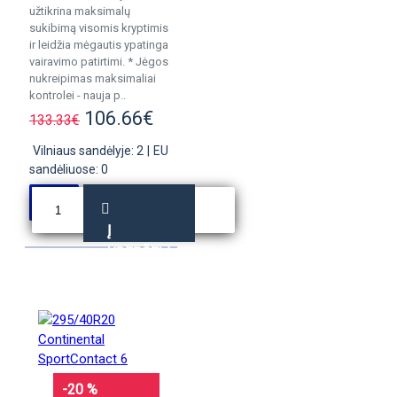
užtikrina maksimalų
sukibimą visomis kryptimis
ir leidžia mėgautis ypatinga
vairavimo patirtimi. * Jėgos
nukreipimas maksimaliai
kontrolei - nauja p..
106.66€
133.33€
Vilniaus sandėlyje: 2
|
EU
sandėliuose: 0
Į
KREPŠELĮ
-20 %