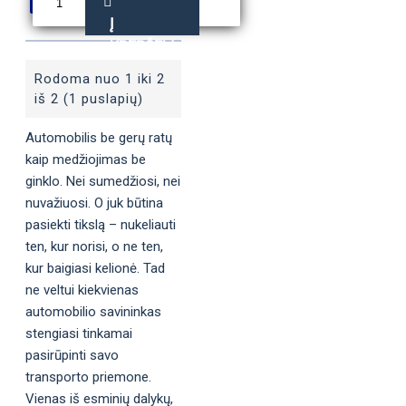
Į
KREPŠELĮ
Rodoma nuo 1 iki 2
iš 2 (1 puslapių)
Automobilis be gerų ratų
kaip medžiojimas be
ginklo. Nei sumedžiosi, nei
nuvažiuosi. O juk būtina
pasiekti tikslą – nukeliauti
ten, kur norisi, o ne ten,
kur baigiasi kelionė. Tad
ne veltui kiekvienas
automobilio savininkas
stengiasi tinkamai
pasirūpinti savo
transporto priemone.
Vienas iš esminių dalykų,