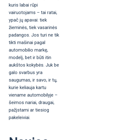
kuris labai rūpi
vairuotojams – tai ratai,
ypač jų apavai: tiek
žieminės, tiek vasarinės
padangos. Jos turi ne tik
tikti mašinai pagal
automobilio markę,
modelį, bet ir būti itin
aukštos kokybės. Juk be
galo svarbus yra
saugumas, ir savo, ir tų,
kurie keliauja kartu
viename automobilyje –
šeimos nariai, draugai,
pažįstami ar tiesiog
pakeleiviai.