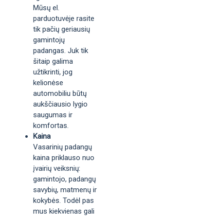
Mūsų el.
parduotuvėje rasite
tik pačių geriausių
gamintojų
padangas. Juk tik
šitaip galima
užtikrinti, jog
kelionėse
automobiliu būtų
aukščiausio lygio
saugumas ir
komfortas.
Kaina
Vasarinių padangų
kaina priklauso nuo
įvairių veiksnių:
gamintojo, padangų
savybių, matmenų ir
kokybės. Todėl pas
mus kiekvienas gali