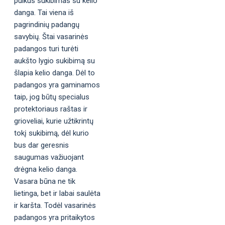
puikus sukibimas su kelio
danga. Tai viena iš
pagrindinių padangų
savybių. Štai vasarinės
padangos turi turėti
aukšto lygio sukibimą su
šlapia kelio danga. Dėl to
padangos yra gaminamos
taip, jog būtų specialus
protektoriaus raštas ir
grioveliai, kurie užtikrintų
tokį sukibimą, dėl kurio
bus dar geresnis
saugumas važiuojant
drėgna kelio danga.
Vasara būna ne tik
lietinga, bet ir labai saulėta
ir karšta. Todėl vasarinės
padangos yra pritaikytos