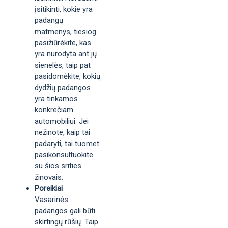
įsitikinti, kokie yra
padangų
matmenys, tiesiog
pasižiūrėkite, kas
yra nurodyta ant jų
sienelės, taip pat
pasidomėkite, kokių
dydžių padangos
yra tinkamos
konkrečiam
automobiliui. Jei
nežinote, kaip tai
padaryti, tai tuomet
pasikonsultuokite
su šios srities
žinovais.
Poreikiai
Vasarinės
padangos gali būti
skirtingų rūšių. Taip