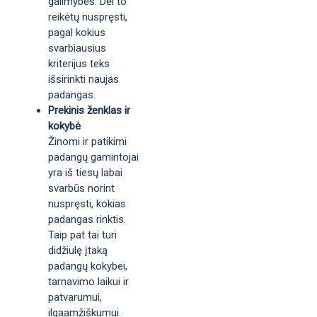
galimybės. Dėl to
reikėtų nuspręsti,
pagal kokius
svarbiausius
kriterijus teks
išsirinkti naujas
padangas.
Prekinis ženklas ir
kokybė
Žinomi ir patikimi
padangų gamintojai
yra iš tiesų labai
svarbūs norint
nuspręsti, kokias
padangas rinktis.
Taip pat tai turi
didžiulę įtaką
padangų kokybei,
tarnavimo laikui ir
patvarumui,
ilgaamžiškumui.