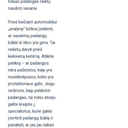
tokias padangas reiktų
naudoti vasarai.
Prieš keičiant automobiliui
„avalynę“ būtina įsitikinti,
ar vasarinių padangų
būklė iš tikro yra gera. Tai
reikėtų daryti prieš
kiekvieną keitimą. Atlikite
patikrą – ar padangos
nėra pažeistos, kaip yra
nusidėvėjusios, koks yra
protektoriaus gylis. Jeigu
nežinote, kaip patikrinti
padangas, tai tokiu atveju
galite kreiptis į
specialistus, kurie galės
įvertinti padangų būklę ir
pasakyti, ar jas jau laikas