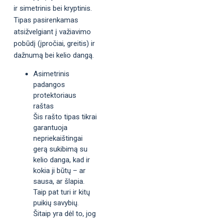
ir simetrinis bei kryptinis.
Tipas pasirenkamas
atsižvelgiant į važiavimo
pobūdį (įpročiai, greitis) ir
dažnumą bei kelio dangą.
Asimetrinis
padangos
protektoriaus
raštas
Šis rašto tipas tikrai
garantuoja
nepriekaištingai
gerą sukibimą su
kelio danga, kad ir
kokia ji būtų – ar
sausa, ar šlapia.
Taip pat turi ir kitų
puikių savybių.
Šitaip yra dėl to, jog