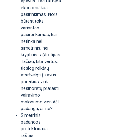
apavus. Tad tai nėra
ekonomiškas
pasirinkimas. Nors
būtent toks
variantas
pasirenkamas, kai
netinka nei
simetrinis, nei
kryptinis rašto tipas.
Tačiau, kita vertus,
tiesiog reikėtų
atsižvelgti į savus
poreikius. Juk
nesinorėtų prarasti
vairavimo
malonumo vien dėl
padangų, ar ne?
Simetrinis
padangos
protektoriaus
raštas