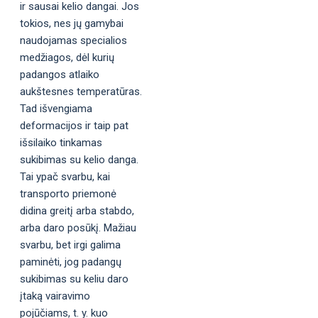
ir sausai kelio dangai. Jos
tokios, nes jų gamybai
naudojamas specialios
medžiagos, dėl kurių
padangos atlaiko
aukštesnes temperatūras.
Tad išvengiama
deformacijos ir taip pat
išsilaiko tinkamas
sukibimas su kelio danga.
Tai ypač svarbu, kai
transporto priemonė
didina greitį arba stabdo,
arba daro posūkį. Mažiau
svarbu, bet irgi galima
paminėti, jog padangų
sukibimas su keliu daro
įtaką vairavimo
pojūčiams, t. y. kuo