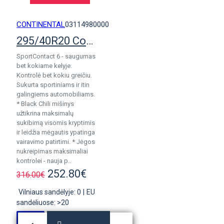
CONTINENTAL
03114980000
295/40R20 Continental SportContact 6
SportContact 6 - saugumas
bet kokiame kelyje.
Kontrolė bet kokiu greičiu.
Sukurta sportiniams ir itin
galingiems automobiliams.
* Black Chili mišinys
užtikrina maksimalų
sukibimą visomis kryptimis
ir leidžia mėgautis ypatinga
vairavimo patirtimi. * Jėgos
nukreipimas maksimaliai
kontrolei - nauja p..
252.80€
316.00€
Vilniaus sandėlyje: 0
|
EU
sandėliuose: >20