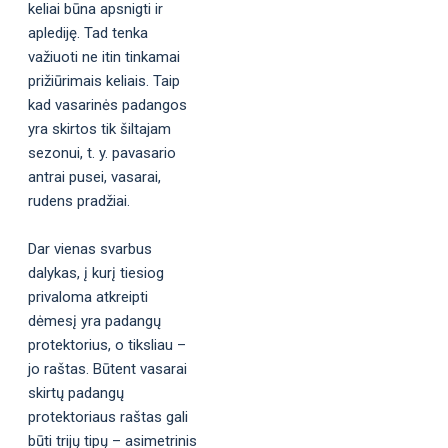
keliai būna apsnigti ir
aplediję. Tad tenka
važiuoti ne itin tinkamai
prižiūrimais keliais. Taip
kad vasarinės padangos
yra skirtos tik šiltajam
sezonui, t. y. pavasario
antrai pusei, vasarai,
rudens pradžiai.
Dar vienas svarbus
dalykas, į kurį tiesiog
privaloma atkreipti
dėmesį yra padangų
protektorius, o tiksliau –
jo raštas. Būtent vasarai
skirtų padangų
protektoriaus raštas gali
būti trijų tipų – asimetrinis