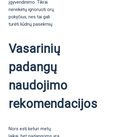
įgyvendinimo. Tikrai
nereikėtų ignoruoti orų
pokyčius, nes tai gali
turėti liūdnų pasekmių.
Vasarinių
padangų
naudojimo
rekomendacijos
Nors esti keturi metų
laikai, bet padangoms yra