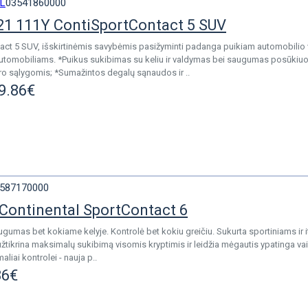
L
03541860000
1 111Y ContiSportContact 5 SUV
ct 5 SUV, išskirtinėmis savybėmis pasižyminti padanga puikiam automobilio va
automobiliams. *Puikus sukibimas su keliu ir valdymas bei saugumas posūkiu
ro sąlygomis; *Sumažintos degalų sąnaudos ir ..
9.86€
587170000
Continental SportContact 6
ugumas bet kokiame kelyje. Kontrolė bet kokiu greičiu. Sukurta sportiniams ir 
užtikrina maksimalų sukibimą visomis kryptimis ir leidžia mėgautis ypatinga vai
iai kontrolei - nauja p..
86€