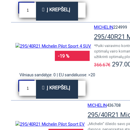
Į KREPŠELĮ
MICHELIN
224999
295/40R21 M
*Puiki vairavimo kont
optimalų vairo komand
-19 %
užtikrinti optimalų plo
297.0
366.67€
Vilniaus sandėlyje: 0
|
EU sandėliuose: >20
Į KREPŠELĮ
MICHELIN
436708
295/40R21 Mich
„Michelin“ išleido savo p
dangos, nepaprastas atspa