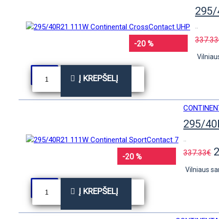
295/
..
337.33
-20 %
Vilniau
Į KREPŠELĮ
CONTINEN
295/40
..
337.33€
-20 %
Vilniaus sa
Į KREPŠELĮ