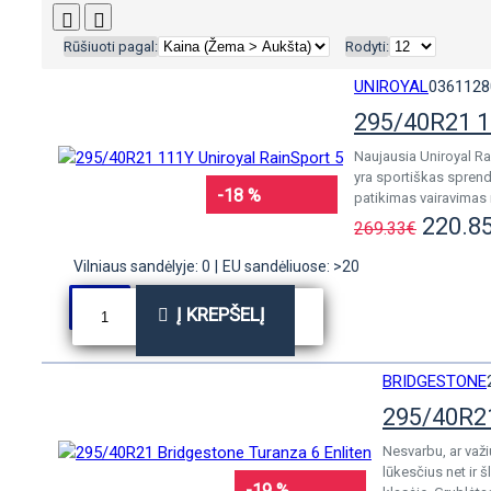
Rūšiuoti pagal:
Rodyti:
UNIROYAL
0361128
295/40R21 1
Naujausia Uniroyal Ra
yra sportiškas spren
-18 %
patikimas vairavimas 
220.8
269.33€
Vilniaus sandėlyje: 0
|
EU sandėliuose: >20
Į KREPŠELĮ
BRIDGESTONE
295/40R21
Nesvarbu, ar važi
lūkesčius net ir
-19 %