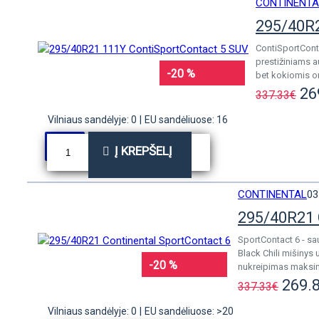
CONTINENTA
295/40R2
ContiSportConta
prestižiniams 
-20 %
bet kokiomis o
26
337.33€
Vilniaus sandėlyje: 0
|
EU sandėliuose: 16
Į KREPŠELĮ
CONTINENTAL
03
295/40R21 
SportContact 6 - sa
Black Chili mišinys 
-20 %
nukreipimas maksimal
269.
337.33€
Vilniaus sandėlyje: 0
|
EU sandėliuose: >20