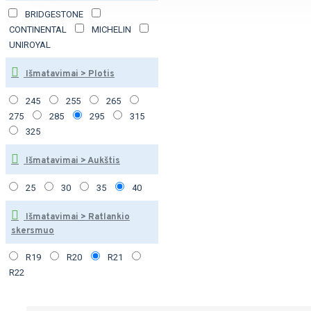
BRIDGESTONE
CONTINENTAL
MICHELIN
UNIROYAL
Išmatavimai > Plotis
245
255
265
275
285
295
315
325
Išmatavimai > Aukštis
25
30
35
40
Išmatavimai > Ratlankio
skersmuo
R19
R20
R21
R22