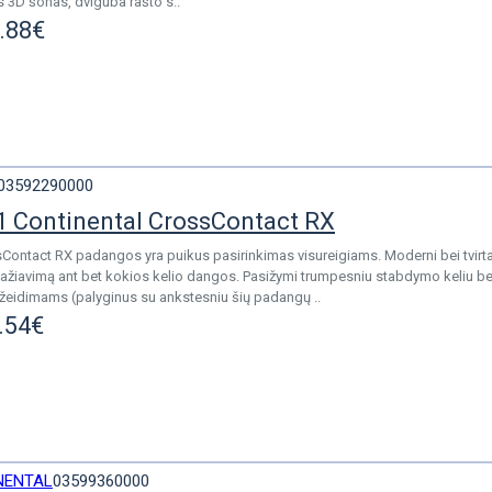
s 3D šonas, dviguba rašto s..
.88€
03592290000
 Continental CrossContact RX
sContact RX padangos yra puikus pasirinkimas visureigiams. Moderni bei tvirt
važiavimą ant bet kokios kelio dangos. Pasižymi trumpesniu stabdymo keliu b
idimams (palyginus su ankstesniu šių padangų ..
.54€
NENTAL
03599360000