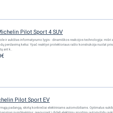
ichelin Pilot Sport 4 SUV
role ir aukštas informatyvumo lygis - dinamiškos reakcijos technologija: mišri a
ų perdavimą keliui. Ypač reaktyvi protektoriaus rašto konstrukcija nuolat pris
tą ant k..
0€
elin Pilot Sport EV
irmąją padangą, skirtą konkrečiai elektriniams automobiliams. Optimalus sukib
rumas nusidėvėjimui, reaguojant į didelį elektrinių sportinių automobilių suk