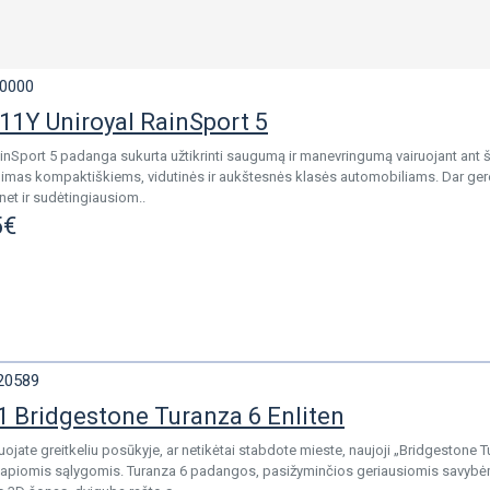
0000
11Y Uniroyal RainSport 5
inSport 5 padanga sukurta užtikrinti saugumą ir manevringumą vairuojant ant 
dimas kompaktiškiems, vidutinės ir aukštesnės klasės automobiliams. Dar ge
net ir sudėtingiausiom..
5€
20589
 Bridgestone Turanza 6 Enliten
uojate greitkeliu posūkyje, ar netikėtai stabdote mieste, naujoji „Bridgestone T
 šlapiomis sąlygomis. Turanza 6 padangos, pasižyminčios geriausiomis savybė