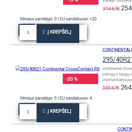
klasėje. Grublėta
254
314.67€
Vilniaus sandėlyje: 0
|
EU sandėliuose: >20
Į KREPŠELĮ
CONTINENTAL
295/40R21
Continental Cros
patogų ir saugų 
-20 %
mechaninams paže
264
330.67€
Vilniaus sandėlyje: 0
|
EU sandėliuose: 4
Į KREPŠELĮ
CONTI