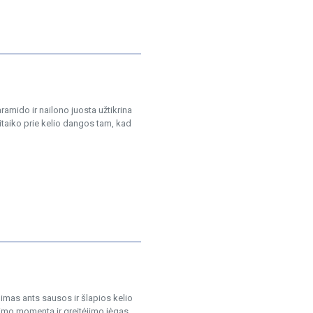
ramido ir nailono juosta užtikrina
itaiko prie kelio dangos tam, kad
imas ants sausos ir šlapios kelio
imo momentą ir greitėjimo jėgas...