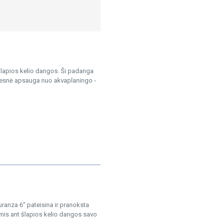
šlapios kelio dangos. Ši padanga
resnė apsauga nuo akvaplaningo -
uranza 6“ pateisina ir pranoksta
mis ant šlapios kelio dangos savo