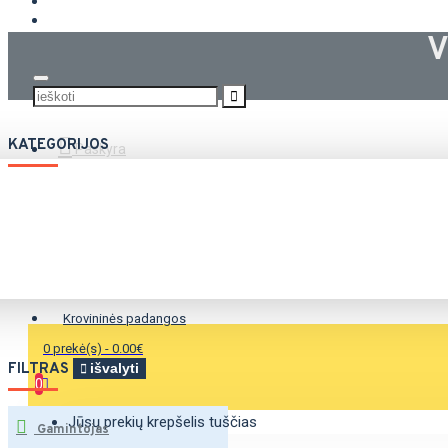
KROVININĖS PADANGOS
V
KATEGORIJOS
Paskyra
Vasarinės padangos
Žieminės padangos
Universalios padangos
Krovininės padangos
0 prekė(s) - 0.00€
FILTRAS
išvalyti
0
Jūsų prekių krepšelis tuščias
Gamintojas