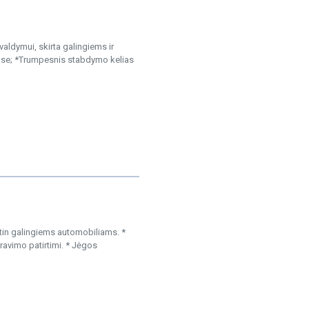
ldymui, skirta galingiems ir
ose; *Trumpesnis stabdymo kelias
itin galingiems automobiliams. *
ravimo patirtimi. * Jėgos