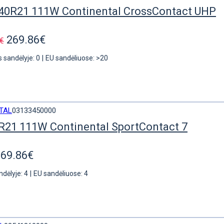
40R21 111W Continental CrossContact UHP
269.86€
€
s sandėlyje: 0
|
EU sandėliuose: >20
TAL
03133450000
R21 111W Continental SportContact 7
269.86€
ndėlyje: 4
|
EU sandėliuose: 4