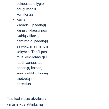
aukščiausio lygio
saugumas ir
komfortas.
Kaina
Vasarinių padangų
kaina priklauso nuo
įvairių veiksnių:
gamintojo, padangų
savybių, matmenų ir
kokybės. Todėl pas
mus kiekvienas gali
rasti įvairiausias
padangų kainas,
kurios atitiks turimą
biudžetą ir
poreikius.
Taip kad visais atžvilgiais
verta rinktis atitinkamų