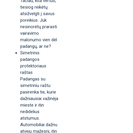
Tačiau, kita vertus,
tiesiog reikėtų
atsižvelgti į savus
poreikius. Juk
nesinorėtų prarasti
vairavimo
malonumo vien dėl
padangų, ar ne?
Simetrinis
padangos
protektoriaus
raštas
Padangas su
simetriniu raštu
pasirenka tie, kurie
dažniausiai važinėja
mieste ir itin
nedidelius
atstumus.
Automobiliai dažnu
atveju mažesni, itin