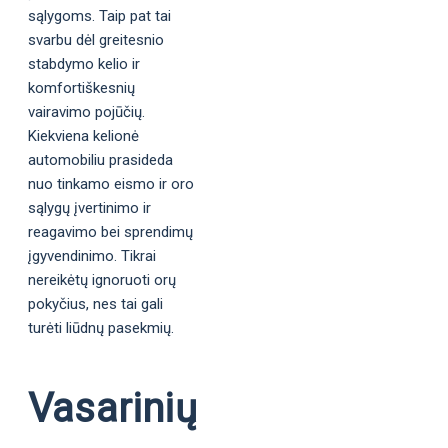
sąlygoms. Taip pat tai
svarbu dėl greitesnio
stabdymo kelio ir
komfortiškesnių
vairavimo pojūčių.
Kiekviena kelionė
automobiliu prasideda
nuo tinkamo eismo ir oro
sąlygų įvertinimo ir
reagavimo bei sprendimų
įgyvendinimo. Tikrai
nereikėtų ignoruoti orų
pokyčius, nes tai gali
turėti liūdnų pasekmių.
Vasarinių