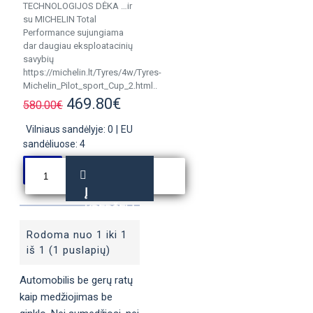
TECHNOLOGIJOS DĖKA …ir
su MICHELIN Total
Performance sujungiama
dar daugiau eksploatacinių
savybių
https://michelin.lt/Tyres/4w/Tyres-
Michelin_Pilot_sport_Cup_2.html..
469.80€
580.00€
Vilniaus sandėlyje: 0
|
EU
sandėliuose: 4
Į
KREPŠELĮ
Rodoma nuo 1 iki 1
iš 1 (1 puslapių)
Automobilis be gerų ratų
kaip medžiojimas be