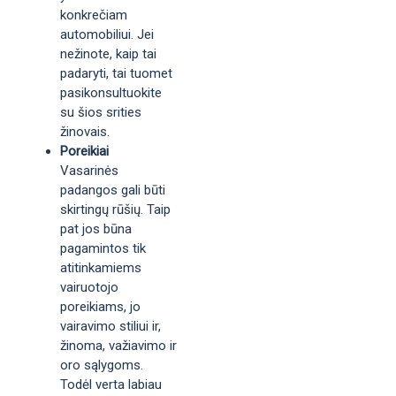
konkrečiam
automobiliui. Jei
nežinote, kaip tai
padaryti, tai tuomet
pasikonsultuokite
su šios srities
žinovais.
Poreikiai
Vasarinės
padangos gali būti
skirtingų rūšių. Taip
pat jos būna
pagamintos tik
atitinkamiems
vairuotojo
poreikiams, jo
vairavimo stiliui ir,
žinoma, važiavimo ir
oro sąlygoms.
Todėl verta labiau