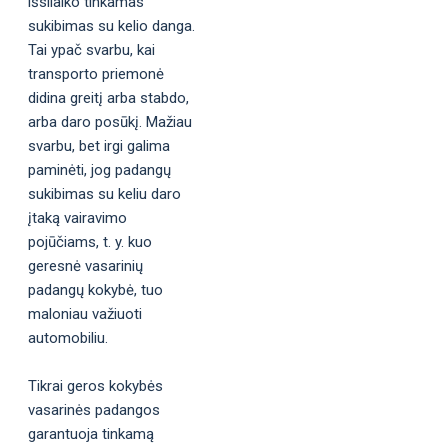
išsilaiko tinkamas
sukibimas su kelio danga.
Tai ypač svarbu, kai
transporto priemonė
didina greitį arba stabdo,
arba daro posūkį. Mažiau
svarbu, bet irgi galima
paminėti, jog padangų
sukibimas su keliu daro
įtaką vairavimo
pojūčiams, t. y. kuo
geresnė vasarinių
padangų kokybė, tuo
maloniau važiuoti
automobiliu.
Tikrai geros kokybės
vasarinės padangos
garantuoja tinkamą