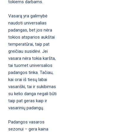
tokiems darbams.
Vasarą yra galimybė
naudoti universalias
padangas, bet jos nėra
tokios atsparios aukštai
temperatūrai, taip pat
greičiau susidėvi. Jei
vasara nėra tokia karšta,
tai tuomet universalios
padangos tinka. Tačiau,
kai orai iš tiesų labai
vasariški, tai ir sukibimas
su kelio danga negali būti
taip pat geras kaip ir
vasarinių padangų.
Padangos vasaros
sezonui – gera kaina