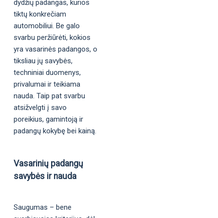
dydžių padangas, kurios
tiktų konkrečiam
automobiliui. Be galo
svarbu peržiūrėti, kokios
yra vasarinės padangos, o
tiksliau jų savybės,
techniniai duomenys,
privalumai ir teikiama
nauda. Taip pat svarbu
atsižvelgti į savo
poreikius, gamintoją ir
padangų kokybę bei kainą.
Vasarinių padangų
savybės ir nauda
Saugumas – bene