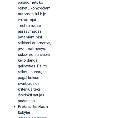
pasidomėti, ko
reikėtų konkrečiam
automobiliui ir jo
vairuotojui.
Techniniuose
aprašymuose
pateikiami visi
reikiami duomenys,
pvz., matmenys,
sukibimo su šlapia
kelio danga
galimybės. Dėl to
reikėtų nuspręsti,
pagal kokius
svarbiausius
kriterijus teks
išsirinkti naujas
padangas.
Prekinis ženklas ir
kokybė