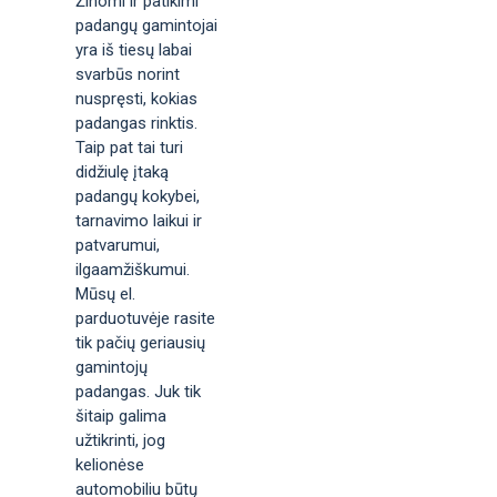
Žinomi ir patikimi
padangų gamintojai
yra iš tiesų labai
svarbūs norint
nuspręsti, kokias
padangas rinktis.
Taip pat tai turi
didžiulę įtaką
padangų kokybei,
tarnavimo laikui ir
patvarumui,
ilgaamžiškumui.
Mūsų el.
parduotuvėje rasite
tik pačių geriausių
gamintojų
padangas. Juk tik
šitaip galima
užtikrinti, jog
kelionėse
automobiliu būtų