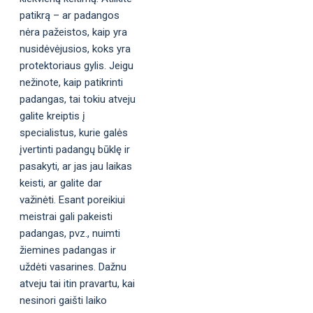
patikrą – ar padangos
nėra pažeistos, kaip yra
nusidėvėjusios, koks yra
protektoriaus gylis. Jeigu
nežinote, kaip patikrinti
padangas, tai tokiu atveju
galite kreiptis į
specialistus, kurie galės
įvertinti padangų būklę ir
pasakyti, ar jas jau laikas
keisti, ar galite dar
važinėti. Esant poreikiui
meistrai gali pakeisti
padangas, pvz., nuimti
žiemines padangas ir
uždėti vasarines. Dažnu
atveju tai itin pravartu, kai
nesinori gaišti laiko