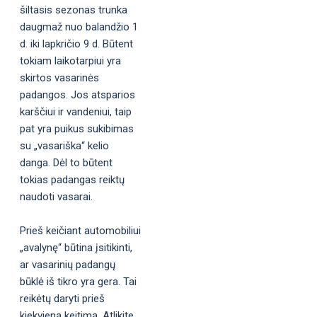
šiltasis sezonas trunka
daugmaž nuo balandžio 1
d. iki lapkričio 9 d. Būtent
tokiam laikotarpiui yra
skirtos vasarinės
padangos. Jos atsparios
karščiui ir vandeniui, taip
pat yra puikus sukibimas
su „vasariška“ kelio
danga. Dėl to būtent
tokias padangas reiktų
naudoti vasarai.
Prieš keičiant automobiliui
„avalynę“ būtina įsitikinti,
ar vasarinių padangų
būklė iš tikro yra gera. Tai
reikėtų daryti prieš
kiekvieną keitimą. Atlikite