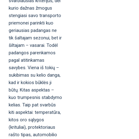
svarbiausias kriterijus, dėl
kurio dažnas žmogus
stengiasi savo transporto
priemonei parinkti kuo
geriausias padangas ne
tik šaltajam sezonui, bet ir
šiltajam – vasarai. Todėl
padangos parenkamos
pagal atitinkamas
savybes. Viena iš tokių –
sukibimas su kelio danga,
kad ir kokios būklės ji
būtų. Kitas aspektas –
kuo trumpesnis stabdymo
kelias. Taip pat svarbūs
kiti aspektai: temperatūra,
kitos oro sąlygos
(krituliai), protektoriaus
rašto tipas, automobilio