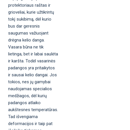
protektoriaus raštas ir
grioveliai, kurie užtikrintų
tokį sukibimą, dėl kurio
bus dar geresnis
saugumas važiuojant
drėgna kelio danga.
Vasara būna ne tik
lietinga, bet ir labai saulėta
ir karšta. Todėl vasarinės
padangos yra pritaikytos
ir sausai kelio dangai. Jos
tokios, nes jų gamybai
naudojamas specialios
medžiagos, dėl kurių
padangos atlaiko
aukštesnes temperatūras.
Tad išvengiama
deformacijos ir taip pat