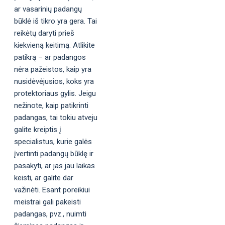
ar vasarinių padangų
būklė iš tikro yra gera. Tai
reikėtų daryti prieš
kiekvieną keitimą. Atlikite
patikrą – ar padangos
nėra pažeistos, kaip yra
nusidėvėjusios, koks yra
protektoriaus gylis. Jeigu
nežinote, kaip patikrinti
padangas, tai tokiu atveju
galite kreiptis į
specialistus, kurie galės
įvertinti padangų būklę ir
pasakyti, ar jas jau laikas
keisti, ar galite dar
važinėti. Esant poreikiui
meistrai gali pakeisti
padangas, pvz., nuimti