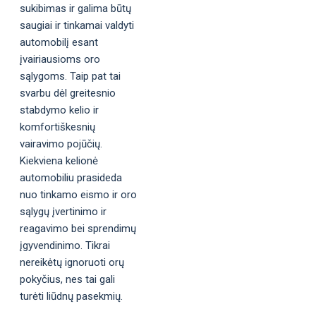
sukibimas ir galima būtų
saugiai ir tinkamai valdyti
automobilį esant
įvairiausioms oro
sąlygoms. Taip pat tai
svarbu dėl greitesnio
stabdymo kelio ir
komfortiškesnių
vairavimo pojūčių.
Kiekviena kelionė
automobiliu prasideda
nuo tinkamo eismo ir oro
sąlygų įvertinimo ir
reagavimo bei sprendimų
įgyvendinimo. Tikrai
nereikėtų ignoruoti orų
pokyčius, nes tai gali
turėti liūdnų pasekmių.