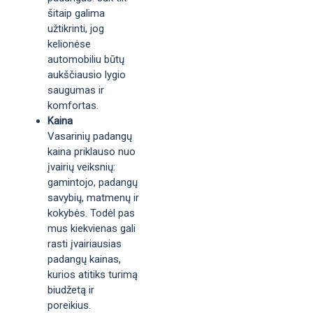
šitaip galima
užtikrinti, jog
kelionėse
automobiliu būtų
aukščiausio lygio
saugumas ir
komfortas.
Kaina
Vasarinių padangų
kaina priklauso nuo
įvairių veiksnių:
gamintojo, padangų
savybių, matmenų ir
kokybės. Todėl pas
mus kiekvienas gali
rasti įvairiausias
padangų kainas,
kurios atitiks turimą
biudžetą ir
poreikius.