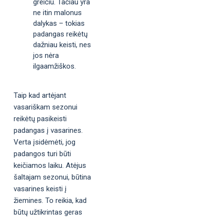
greičiu. Tačiau yra
ne itin malonus
dalykas – tokias
padangas reikėtų
dažniau keisti, nes
jos nėra
ilgaamžiškos.
Taip kad artėjant
vasariškam sezonui
reikėtų pasikeisti
padangas į vasarines.
Verta įsidėmėti, jog
padangos turi būti
keičiamos laiku. Atėjus
šaltajam sezonui, būtina
vasarines keisti į
žiemines. To reikia, kad
būtų užtikrintas geras