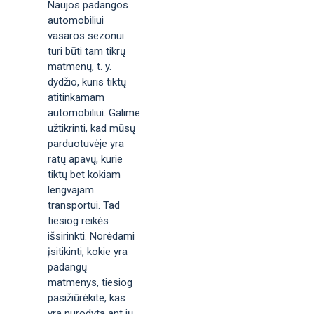
Naujos padangos
automobiliui
vasaros sezonui
turi būti tam tikrų
matmenų, t. y.
dydžio, kuris tiktų
atitinkamam
automobiliui. Galime
užtikrinti, kad mūsų
parduotuvėje yra
ratų apavų, kurie
tiktų bet kokiam
lengvajam
transportui. Tad
tiesiog reikės
išsirinkti. Norėdami
įsitikinti, kokie yra
padangų
matmenys, tiesiog
pasižiūrėkite, kas
yra nurodyta ant jų