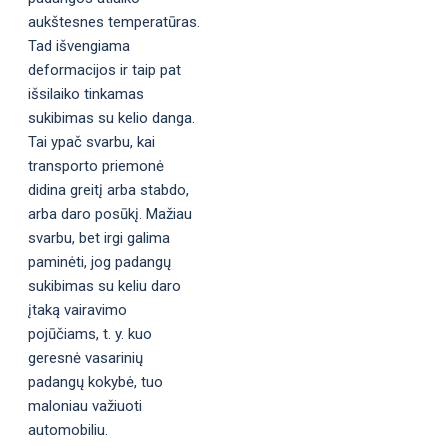
aukštesnes temperatūras.
Tad išvengiama
deformacijos ir taip pat
išsilaiko tinkamas
sukibimas su kelio danga.
Tai ypač svarbu, kai
transporto priemonė
didina greitį arba stabdo,
arba daro posūkį. Mažiau
svarbu, bet irgi galima
paminėti, jog padangų
sukibimas su keliu daro
įtaką vairavimo
pojūčiams, t. y. kuo
geresnė vasarinių
padangų kokybė, tuo
maloniau važiuoti
automobiliu.