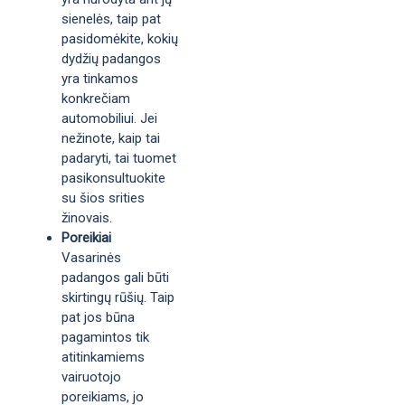
sienelės, taip pat
pasidomėkite, kokių
dydžių padangos
yra tinkamos
konkrečiam
automobiliui. Jei
nežinote, kaip tai
padaryti, tai tuomet
pasikonsultuokite
su šios srities
žinovais.
Poreikiai
Vasarinės
padangos gali būti
skirtingų rūšių. Taip
pat jos būna
pagamintos tik
atitinkamiems
vairuotojo
poreikiams, jo