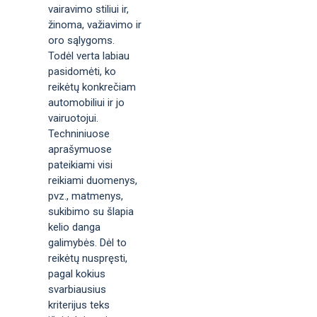
vairavimo stiliui ir,
žinoma, važiavimo ir
oro sąlygoms.
Todėl verta labiau
pasidomėti, ko
reikėtų konkrečiam
automobiliui ir jo
vairuotojui.
Techniniuose
aprašymuose
pateikiami visi
reikiami duomenys,
pvz., matmenys,
sukibimo su šlapia
kelio danga
galimybės. Dėl to
reikėtų nuspręsti,
pagal kokius
svarbiausius
kriterijus teks