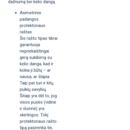
dažnumą bei kelio dangą.
Asimetrinis
padangos
protektoriaus
raštas
Šis rašto tipas tikrai
garantuoja
nepriekaištingai
gerą sukibimą su
kelio danga, kad ir
kokia ji būtų – ar
sausa, ar šlapia.
Taip pat turi ir kitų
puikių savybių.
Šitaip yra dėl to, jog
visos pusės (vidinė
ir išorinė) yra
skirtingos. Tokį
protektoriaus rašto
tipą pasirenka tie,