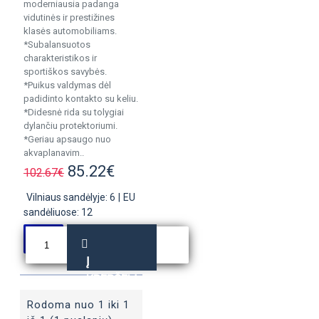
moderniausia padanga
vidutinės ir prestižines
klasės automobiliams.
*Subalansuotos
charakteristikos ir
sportiškos savybės.
*Puikus valdymas dėl
padidinto kontakto su keliu.
*Didesnė rida su tolygiai
dylančiu protektoriumi.
*Geriau apsaugo nuo
akvaplanavim..
85.22€
102.67€
Vilniaus sandėlyje: 6
|
EU
sandėliuose: 12
Į
KREPŠELĮ
Rodoma nuo 1 iki 1