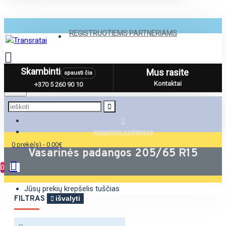
REGISTRUOTIEMS PARTNERIAMS
Skambinti
Mus rasite
spausti čia
Menu
Kontaktai
+370 5 260 90 10
Vasarinės padangos
0 prekė(s) - 0.00€
Vasarinės padangos 205/65 R15
0
Jūsų prekių krepšelis tuščias
FILTRAS
išvalyti