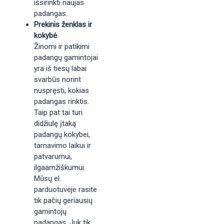
išsirinkti naujas
padangas.
Prekinis ženklas ir
kokybė
Žinomi ir patikimi
padangų gamintojai
yra iš tiesų labai
svarbūs norint
nuspręsti, kokias
padangas rinktis.
Taip pat tai turi
didžiulę įtaką
padangų kokybei,
tarnavimo laikui ir
patvarumui,
ilgaamžiškumui.
Mūsų el.
parduotuvėje rasite
tik pačių geriausių
gamintojų
padangas. Juk tik