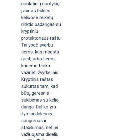
nuolatinių nuotykių
įvairios būklės
keliuose reikėtų
rinktis padangas su
kryptiniu
protektoriaus raštu.
Tai ypač svarbu
tiems, kas mėgsta
greitį arba tiems,
kuriems tenka
važinėti žvyrkeliais.
Kryptinis raštas
sukurtas tam, kad
būtų geresnis
sukibimas su kelio
danga. Dėl ko yra
žymiai didesnis
saugumas ir
stabilumas, net jei
važiuojama dideliu