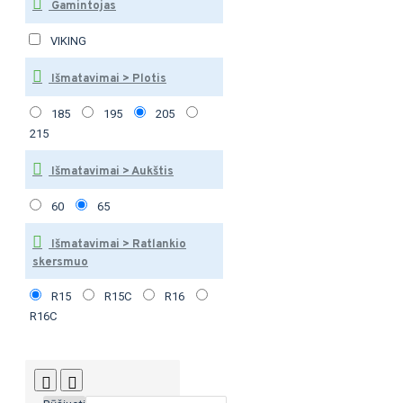
Gamintojas
VIKING
Išmatavimai > Plotis
185
195
205
215
Išmatavimai > Aukštis
60
65
Išmatavimai > Ratlankio
skersmuo
R15
R15C
R16
R16C