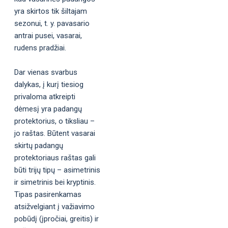
yra skirtos tik šiltajam
sezonui, t. y. pavasario
antrai pusei, vasarai,
rudens pradžiai.
Dar vienas svarbus
dalykas, į kurį tiesiog
privaloma atkreipti
dėmesį yra padangų
protektorius, o tiksliau –
jo raštas. Būtent vasarai
skirtų padangų
protektoriaus raštas gali
būti trijų tipų – asimetrinis
ir simetrinis bei kryptinis.
Tipas pasirenkamas
atsižvelgiant į važiavimo
pobūdį (įpročiai, greitis) ir