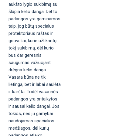
aukšto lygio sukibimą su
šlapia kelio danga. Dėl to
padangos yra gaminamos
taip, jog būtų specialus
protektoriaus raštas ir
grioveliai, kurie užtikrintų
tokį sukibimą, dėl kurio
bus dar geresnis
saugumas važiuojant
drėgna kelio danga.
Vasara būna ne tik
lietinga, bet ir labai saulėta
ir karšta. Todėl vasarinės
padangos yra pritaikytos
ir sausai kelio dangai. Jos
tokios, nes jų gamybai
naudojamas specialios
medžiagos, dėl kurių
padangos atlaiko