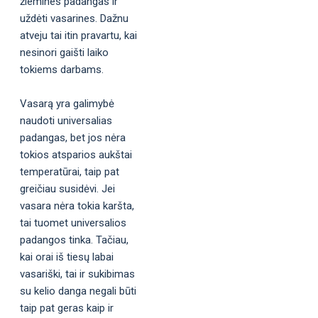
žiemines padangas ir
uždėti vasarines. Dažnu
atveju tai itin pravartu, kai
nesinori gaišti laiko
tokiems darbams.
Vasarą yra galimybė
naudoti universalias
padangas, bet jos nėra
tokios atsparios aukštai
temperatūrai, taip pat
greičiau susidėvi. Jei
vasara nėra tokia karšta,
tai tuomet universalios
padangos tinka. Tačiau,
kai orai iš tiesų labai
vasariški, tai ir sukibimas
su kelio danga negali būti
taip pat geras kaip ir