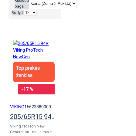
Rūšiuoti
pagal:
Rodyti:
Top prekės
ženklas
-17 %
VIKING
15623880000
205/65R15 94V Viking ProTech NewGen
Viking ProTech New
Generation - naujausia ir