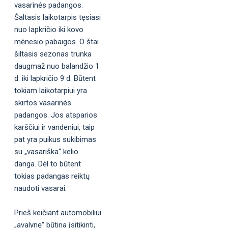
vasarinės padangos.
Šaltasis laikotarpis tęsiasi
nuo lapkričio iki kovo
mėnesio pabaigos. O štai
šiltasis sezonas trunka
daugmaž nuo balandžio 1
d. iki lapkričio 9 d. Būtent
tokiam laikotarpiui yra
skirtos vasarinės
padangos. Jos atsparios
karščiui ir vandeniui, taip
pat yra puikus sukibimas
su „vasariška“ kelio
danga. Dėl to būtent
tokias padangas reiktų
naudoti vasarai.
Prieš keičiant automobiliui
„avalynę“ būtina įsitikinti,