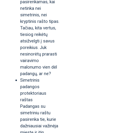
pasirenkamas, kai
netinka nei
simetrinis, nei
kryptinis rašto tipas.
Tačiau, kita vertus,
tiesiog reikėtų
atsižvelgti į savus
poreikius. Juk
nesinorėtų prarasti
vairavimo
malonumo vien dėl
padangų, ar ne?
Simetrinis
padangos
protektoriaus
raštas
Padangas su
simetriniu raštu
pasirenka tie, kurie
dažniausiai važinėja
mieste ir itin