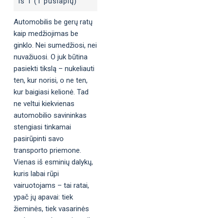
iš 1 (1 puslapių)
Automobilis be gerų ratų
kaip medžiojimas be
ginklo. Nei sumedžiosi, nei
nuvažiuosi. O juk būtina
pasiekti tikslą – nukeliauti
ten, kur norisi, o ne ten,
kur baigiasi kelionė. Tad
ne veltui kiekvienas
automobilio savininkas
stengiasi tinkamai
pasirūpinti savo
transporto priemone.
Vienas iš esminių dalykų,
kuris labai rūpi
vairuotojams – tai ratai,
ypač jų apavai: tiek
žieminės, tiek vasarinės