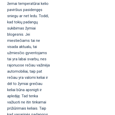
žemai temperatūrai kelio
paviršius pasidengęs
sniegu ar net ledu. Todėl,
kad tokių padangų
sukibimas žymiai
blogesnis. Jei
miestiečiams tai ne
visada aktualu, tai
užmiesčio gyventojams
tai yra labai svarbu, nes
rajonuose rečiau važinėja
automobiliai, taip pat
rečiau yra valomi keliai ir
dėl to žymiai greičiau
keliai būna apsnigti ir
aplediję. Tad tenka
važiuoti ne itin tinkamai
prižiūrimais keliais. Taip
kad vasarinės padangos