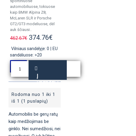
sportiniuose
automobiliuose, tokiuose
kaip BMW Alpina Z8,
McLaren SLR ir Porsche
GT2/GT3 modeliuose, dėl
auk ščiausi..
374.76€
462.67€
Vilniaus sandėlyje: 0
|
EU
sandėliuose: >20
Į
KREPŠELĮ
Rodoma nuo 1 iki 1
iš 1 (1 puslapių)
Automobilis be gerų ratų
kaip medžiojimas be
ginklo. Nei sumedžiosi, nei