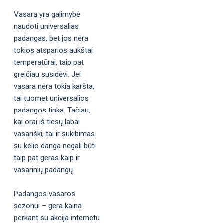
Vasarą yra galimybė
naudoti universalias
padangas, bet jos nėra
tokios atsparios aukštai
temperatūrai, taip pat
greičiau susidėvi. Jei
vasara nėra tokia karšta,
tai tuomet universalios
padangos tinka. Tačiau,
kai orai iš tiesų labai
vasariški, tai ir sukibimas
su kelio danga negali būti
taip pat geras kaip ir
vasarinių padangų.
Padangos vasaros
sezonui – gera kaina
perkant su akcija internetu