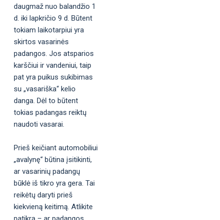
daugmaž nuo balandžio 1
d. iki lapkričio 9 d. Būtent
tokiam laikotarpiui yra
skirtos vasarinės
padangos. Jos atsparios
karščiui ir vandeniui, taip
pat yra puikus sukibimas
su „vasariška“ kelio
danga. Dėl to būtent
tokias padangas reiktų
naudoti vasarai.
Prieš keičiant automobiliui
„avalynę“ būtina įsitikinti,
ar vasarinių padangų
būklė iš tikro yra gera. Tai
reikėtų daryti prieš
kiekvieną keitimą. Atlikite
patikrą – ar padangos