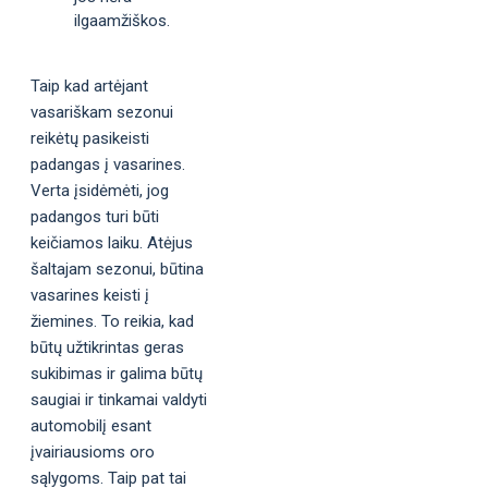
ilgaamžiškos.
Taip kad artėjant
vasariškam sezonui
reikėtų pasikeisti
padangas į vasarines.
Verta įsidėmėti, jog
padangos turi būti
keičiamos laiku. Atėjus
šaltajam sezonui, būtina
vasarines keisti į
žiemines. To reikia, kad
būtų užtikrintas geras
sukibimas ir galima būtų
saugiai ir tinkamai valdyti
automobilį esant
įvairiausioms oro
sąlygoms. Taip pat tai