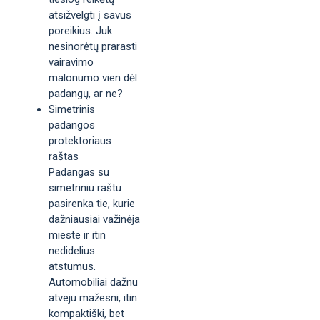
atsižvelgti į savus
poreikius. Juk
nesinorėtų prarasti
vairavimo
malonumo vien dėl
padangų, ar ne?
Simetrinis
padangos
protektoriaus
raštas
Padangas su
simetriniu raštu
pasirenka tie, kurie
dažniausiai važinėja
mieste ir itin
nedidelius
atstumus.
Automobiliai dažnu
atveju mažesni, itin
kompaktiški, bet