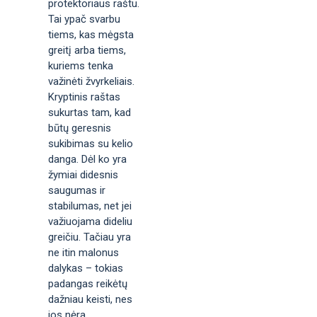
protektoriaus raštu.
Tai ypač svarbu
tiems, kas mėgsta
greitį arba tiems,
kuriems tenka
važinėti žvyrkeliais.
Kryptinis raštas
sukurtas tam, kad
būtų geresnis
sukibimas su kelio
danga. Dėl ko yra
žymiai didesnis
saugumas ir
stabilumas, net jei
važiuojama dideliu
greičiu. Tačiau yra
ne itin malonus
dalykas – tokias
padangas reikėtų
dažniau keisti, nes
jos nėra