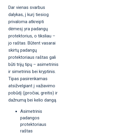
Dar vienas svarbus
dalykas, į kurį tiesiog
privaloma atkreipti
dėmesį yra padangų
protektorius, o tiksliau –
jo raštas. Būtent vasarai
skirtų padangų
protektoriaus raštas gali
būti trijų tipų – asimetrinis
ir simetrinis bei kryptinis.
Tipas pasirenkamas
atsižvelgiant į važiavimo
pobūdį (įpročiai, greitis) ir
dažnumą bei kelio dangą.
Asimetrinis
padangos
protektoriaus
raštas