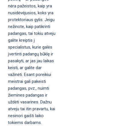
nėra pažeistos, kaip yra
nusidėvėjusios, koks yra
protektoriaus gylis. Jeigu
nežinote, kaip patikrinti
padangas, tai tokiu atveju
galite kreiptis į
specialistus, kurie galės
įvertinti padangų būklę ir
pasakyti, ar jas jau laikas
keisti, ar galite dar
važinėti. Esant poreikiui
meistrai gali pakeisti
padangas, pvz., nuimti
žiemines padangas ir
uždėti vasarines. Dažnu
atveju tai itin pravartu, kai
nesinori gaišti laiko
tokiems darbams.