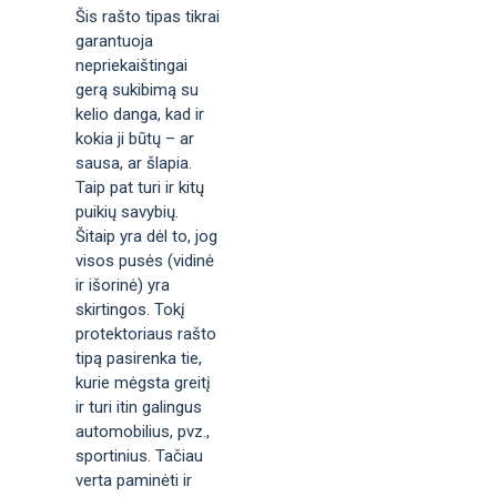
Šis rašto tipas tikrai
garantuoja
nepriekaištingai
gerą sukibimą su
kelio danga, kad ir
kokia ji būtų – ar
sausa, ar šlapia.
Taip pat turi ir kitų
puikių savybių.
Šitaip yra dėl to, jog
visos pusės (vidinė
ir išorinė) yra
skirtingos. Tokį
protektoriaus rašto
tipą pasirenka tie,
kurie mėgsta greitį
ir turi itin galingus
automobilius, pvz.,
sportinius. Tačiau
verta paminėti ir