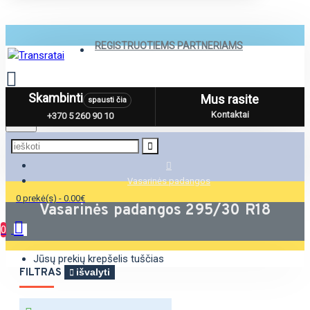
REGISTRUOTIEMS PARTNERIAMS
Skambinti
Mus rasite
spausti čia
Menu
Kontaktai
+370 5 260 90 10
Vasarinės padangos
0 prekė(s) - 0.00€
Vasarinės padangos 295/30 R18
0
Jūsų prekių krepšelis tuščias
FILTRAS
išvalyti