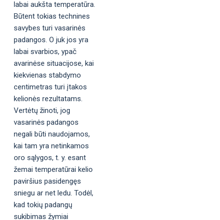
labai aukšta temperatūra.
Būtent tokias technines
savybes turi vasarinės
padangos. O juk jos yra
labai svarbios, ypač
avarinėse situacijose, kai
kiekvienas stabdymo
centimetras turi įtakos
kelionės rezultatams.
Vertėtų žinoti, jog
vasarinės padangos
negali būti naudojamos,
kai tam yra netinkamos
oro sąlygos, t. y. esant
žemai temperatūrai kelio
paviršius pasidengęs
sniegu ar net ledu. Todėl,
kad tokių padangų
sukibimas žymiai