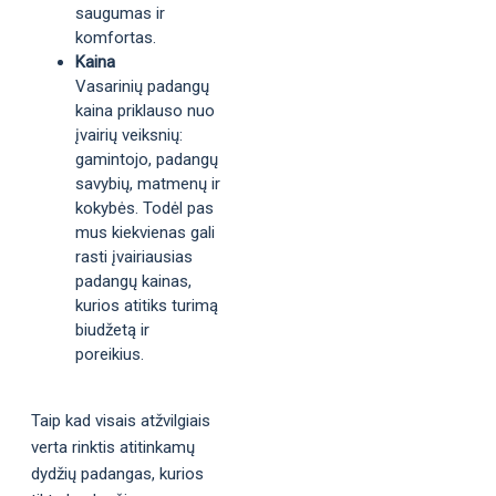
saugumas ir
komfortas.
Kaina
Vasarinių padangų
kaina priklauso nuo
įvairių veiksnių:
gamintojo, padangų
savybių, matmenų ir
kokybės. Todėl pas
mus kiekvienas gali
rasti įvairiausias
padangų kainas,
kurios atitiks turimą
biudžetą ir
poreikius.
Taip kad visais atžvilgiais
verta rinktis atitinkamų
dydžių padangas, kurios