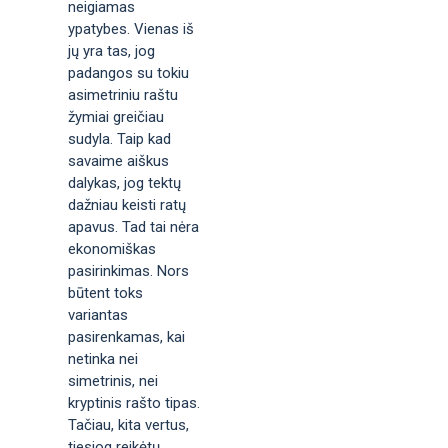
neigiamas
ypatybes. Vienas iš
jų yra tas, jog
padangos su tokiu
asimetriniu raštu
žymiai greičiau
sudyla. Taip kad
savaime aiškus
dalykas, jog tektų
dažniau keisti ratų
apavus. Tad tai nėra
ekonomiškas
pasirinkimas. Nors
būtent toks
variantas
pasirenkamas, kai
netinka nei
simetrinis, nei
kryptinis rašto tipas.
Tačiau, kita vertus,
tiesiog reikėtų