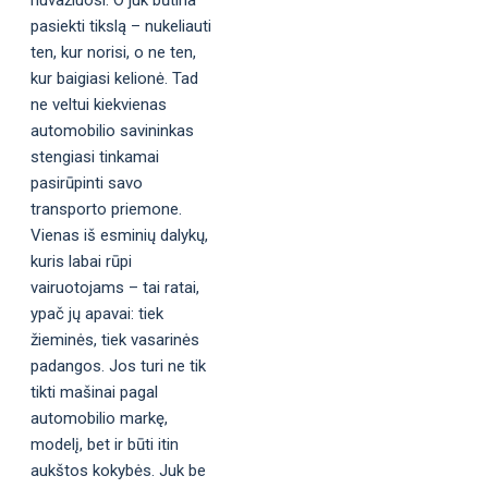
nuvažiuosi. O juk būtina
pasiekti tikslą – nukeliauti
ten, kur norisi, o ne ten,
kur baigiasi kelionė. Tad
ne veltui kiekvienas
automobilio savininkas
stengiasi tinkamai
pasirūpinti savo
transporto priemone.
Vienas iš esminių dalykų,
kuris labai rūpi
vairuotojams – tai ratai,
ypač jų apavai: tiek
žieminės, tiek vasarinės
padangos. Jos turi ne tik
tikti mašinai pagal
automobilio markę,
modelį, bet ir būti itin
aukštos kokybės. Juk be