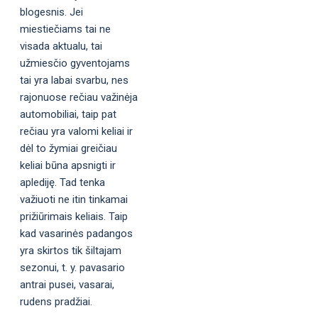
blogesnis. Jei
miestiečiams tai ne
visada aktualu, tai
užmiesčio gyventojams
tai yra labai svarbu, nes
rajonuose rečiau važinėja
automobiliai, taip pat
rečiau yra valomi keliai ir
dėl to žymiai greičiau
keliai būna apsnigti ir
aplediję. Tad tenka
važiuoti ne itin tinkamai
prižiūrimais keliais. Taip
kad vasarinės padangos
yra skirtos tik šiltajam
sezonui, t. y. pavasario
antrai pusei, vasarai,
rudens pradžiai.