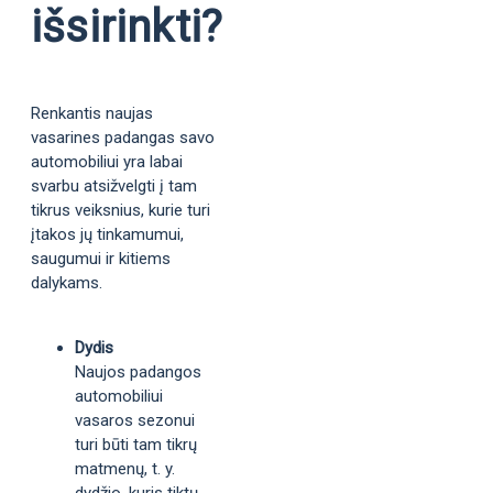
išsirinkti?
Renkantis naujas
vasarines padangas savo
automobiliui yra labai
svarbu atsižvelgti į tam
tikrus veiksnius, kurie turi
įtakos jų tinkamumui,
saugumui ir kitiems
dalykams.
Dydis
Naujos padangos
automobiliui
vasaros sezonui
turi būti tam tikrų
matmenų, t. y.