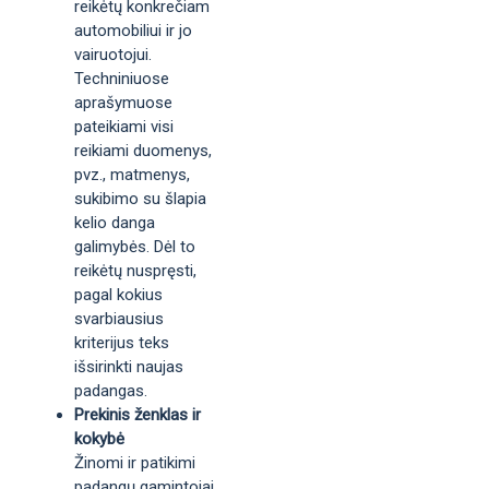
reikėtų konkrečiam
automobiliui ir jo
vairuotojui.
Techniniuose
aprašymuose
pateikiami visi
reikiami duomenys,
pvz., matmenys,
sukibimo su šlapia
kelio danga
galimybės. Dėl to
reikėtų nuspręsti,
pagal kokius
svarbiausius
kriterijus teks
išsirinkti naujas
padangas.
Prekinis ženklas ir
kokybė
Žinomi ir patikimi
padangų gamintojai