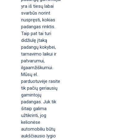
yra iš tiesų labai
svarbūs norint
nuspręsti, kokias
padangas rinktis.
Taip pat tai turi
didžiulę įtaką
padangų kokybei,
tarnavimo laikui ir
patvarumui,
ilgaamžiškumui.
Mūsų el.
parduotuvėje rasite
tik pačių geriausių
gamintojų
padangas. Juk tik
šitaip galima
užtikrinti, jog
kelionėse
automobiliu būtų
aukščiausio lygio