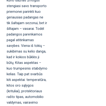
kurio dažnas žmogus
stengiasi savo transporto
priemonei parinkti kuo
geriausias padangas ne
tik šaltajam sezonui, bet ir
šiltajam – vasarai. Todėl
padangos parenkamos
pagal atitinkamas
savybes. Viena iš tokių –
sukibimas su kelio danga,
kad ir kokios būklės ji
būtų. Kitas aspektas –
kuo trumpesnis stabdymo
kelias. Taip pat svarbūs
kiti aspektai: temperatūra,
kitos oro sąlygos
(krituliai), protektoriaus
rašto tipas, automobilio
valdymas, vairavimo