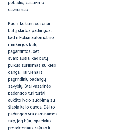
pobūdis, važiavimo
dažnumas.
Kad ir kokiam sezonui
būtų skirtos padangos,
kad ir kokiai automobilio
markei jos būtų
pagamintos, bet
svarbiausia, kad būtų
puikus sukibimas su kelio
danga. Tai viena iš
pagrindinių padangų
savybių. Štai vasarinės
padangos turi turėti
aukšto lygio sukibimą su
šlapia kelio danga. Dėl to
padangos yra gaminamos
taip, jog būtų specialus
protektoriaus raštas ir