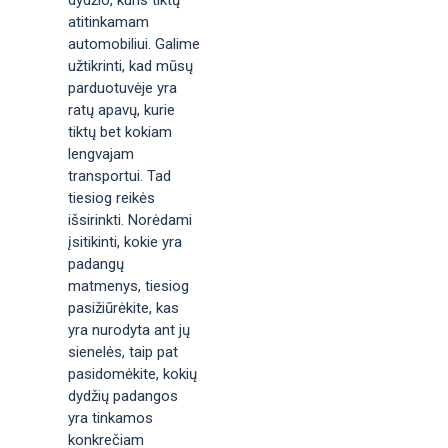
dydžio, kuris tiktų
atitinkamam
automobiliui. Galime
užtikrinti, kad mūsų
parduotuvėje yra
ratų apavų, kurie
tiktų bet kokiam
lengvajam
transportui. Tad
tiesiog reikės
išsirinkti. Norėdami
įsitikinti, kokie yra
padangų
matmenys, tiesiog
pasižiūrėkite, kas
yra nurodyta ant jų
sienelės, taip pat
pasidomėkite, kokių
dydžių padangos
yra tinkamos
konkrečiam