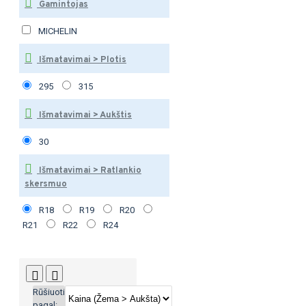
Gamintojas
MICHELIN
Išmatavimai > Plotis
295
315
Išmatavimai > Aukštis
30
Išmatavimai > Ratlankio
skersmuo
R18
R19
R20
R21
R22
R24
Rūšiuoti
pagal: