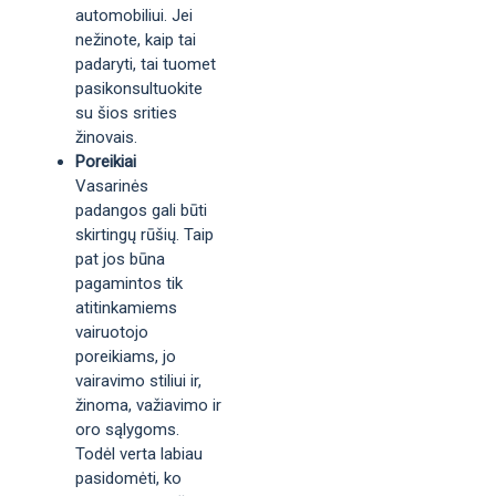
automobiliui. Jei
nežinote, kaip tai
padaryti, tai tuomet
pasikonsultuokite
su šios srities
žinovais.
Poreikiai
Vasarinės
padangos gali būti
skirtingų rūšių. Taip
pat jos būna
pagamintos tik
atitinkamiems
vairuotojo
poreikiams, jo
vairavimo stiliui ir,
žinoma, važiavimo ir
oro sąlygoms.
Todėl verta labiau
pasidomėti, ko