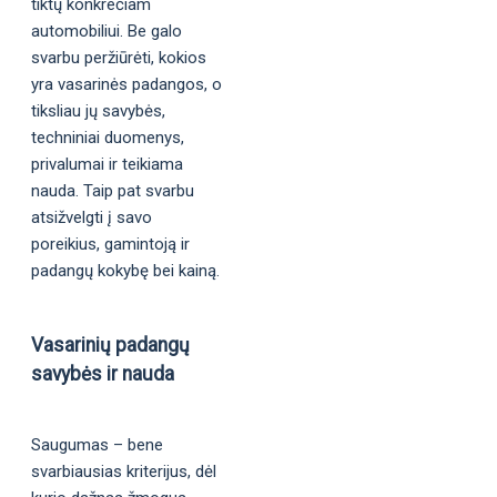
tiktų konkrečiam
automobiliui. Be galo
svarbu peržiūrėti, kokios
yra vasarinės padangos, o
tiksliau jų savybės,
techniniai duomenys,
privalumai ir teikiama
nauda. Taip pat svarbu
atsižvelgti į savo
poreikius, gamintoją ir
padangų kokybę bei kainą.
Vasarinių padangų
savybės ir nauda
Saugumas – bene
svarbiausias kriterijus, dėl