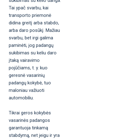
sukibimas su kelio danga.
Tai ypač svarbu, kai
transporto priemonė
didina greitį arba stabdo,
arba daro posūkį. Mažiau
svarbu, bet irgi galima
paminėti, jog padangų
sukibimas su keliu daro
įtaką vairavimo
pojūčiams, t. y. kuo
geresnė vasarinių
padangų kokybė, tuo
maloniau važiuoti
automobiliu.
Tikrai geros kokybės
vasarinės padangos
garantuoja tinkamą
stabdymą, net jeigu ir yra