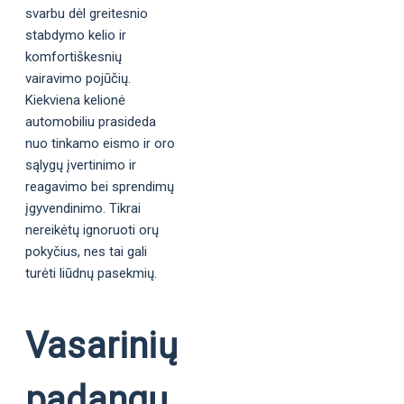
svarbu dėl greitesnio
stabdymo kelio ir
komfortiškesnių
vairavimo pojūčių.
Kiekviena kelionė
automobiliu prasideda
nuo tinkamo eismo ir oro
sąlygų įvertinimo ir
reagavimo bei sprendimų
įgyvendinimo. Tikrai
nereikėtų ignoruoti orų
pokyčius, nes tai gali
turėti liūdnų pasekmių.
Vasarinių
padangų