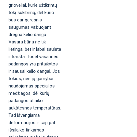
grioveliai, kurie užtikrintų
tokį sukibimą, dėl kurio
bus dar geresnis
saugumas važiuojant
drėgna kelio danga.
Vasara būna ne tik
lietinga, bet ir labai saulėta
ir karšta. Todėl vasarinės
padangos yra pritaikytos
ir sausai kelio dangai. Jos
tokios, nes jų gamybai
naudojamas specialios
medžiagos, dėl kurių
padangos atlaiko
aukštesnes temperatūras.
Tad išvengiama
deformacijos ir taip pat
išsilaiko tinkamas