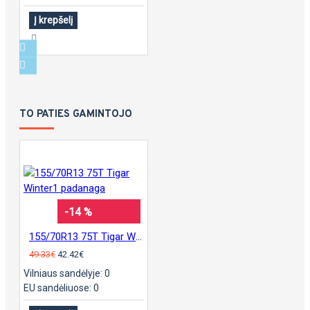
Į krepšelį
TO PATIES GAMINTOJO
-14 %
155/70R13 75T Tigar Winter1 padanaga
49.33€
42.42€
Vilniaus sandėlyje: 0
EU sandėliuose: 0