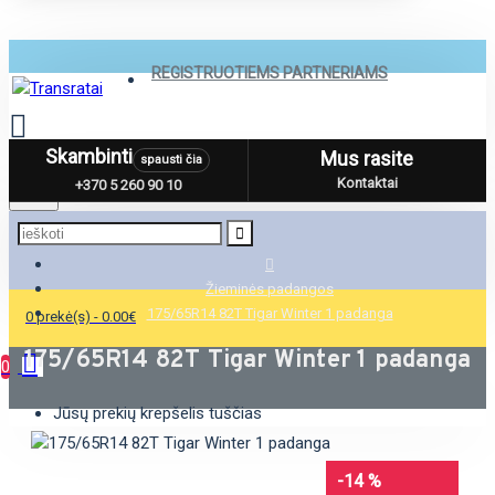
REGISTRUOTIEMS PARTNERIAMS
Skambinti
Mus rasite
spausti čia
Menu
Kontaktai
+370 5 260 90 10
Žieminės padangos
175/65R14 82T Tigar Winter 1 padanga
0 prekė(s) - 0.00€
175/65R14 82T Tigar Winter 1 padanga
0
Jūsų prekių krepšelis tuščias
-14 %