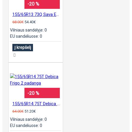
-20 %
155/65R13 73Q Sava Eskimo S3 Plus
68.00€
54.40€
Vilniaus sandėlyje: 0
EU sandėliuose: 0
Į krepšelį
-20 %
155/65R14 75T Debica Frigo 2 padanga
64.00€
51.20€
Vilniaus sandėlyje: 0
EU sandėliuose: 0