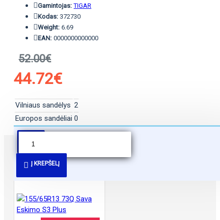
Gamintojas:
TIGAR
Kodas:
372730
Weight:
6.69
EAN:
0000000000000
52.00€
44.72€
Vilniaus sandėlys
2
Europos sandėliai
0
PANAŠŪS PASIŪLYMAI
Į KREPŠELĮ