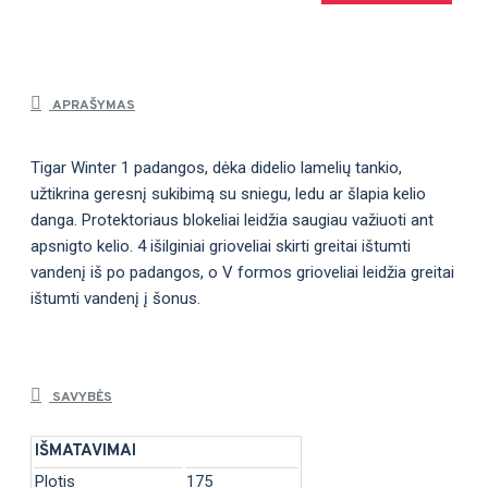
APRAŠYMAS
Tigar Winter 1 padangos, dėka didelio lamelių tankio,
užtikrina geresnį sukibimą su sniegu, ledu ar šlapia kelio
danga. Protektoriaus blokeliai leidžia saugiau važiuoti ant
apsnigto kelio. 4 išilginiai grioveliai skirti greitai ištumti
vandenį iš po padangos, o V formos grioveliai leidžia greitai
ištumti vandenį į šonus.
SAVYBĖS
IŠMATAVIMAI
Plotis
175