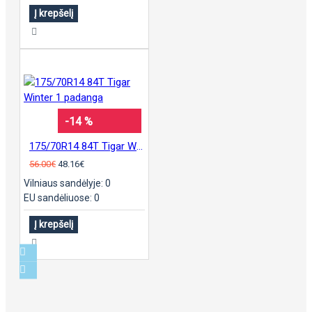
Į krepšelį
-14 %
175/70R14 84T Tigar Winter 1 padanga
56.00€
48.16€
Vilniaus sandėlyje: 0
EU sandėliuose: 0
Į krepšelį