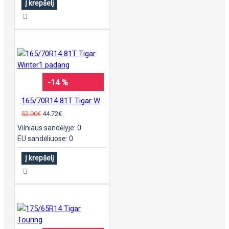
Į krepšelį
-14 %
165/70R14 81T Tigar Winter1 padang
52.00€
44.72€
Vilniaus sandėlyje: 0
EU sandėliuose: 0
Į krepšelį