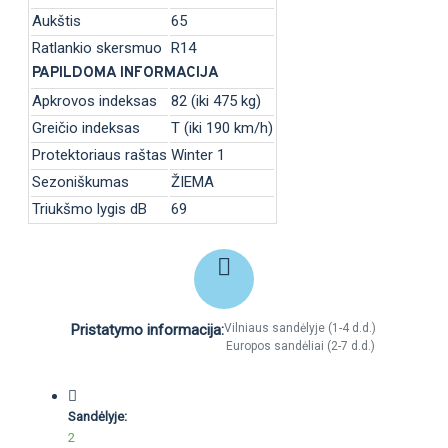
Aukštis
65
Ratlankio skersmuo
R14
PAPILDOMA INFORMACIJA
Apkrovos indeksas
82 (iki 475 kg)
Greičio indeksas
T (iki 190 km/h)
Protektoriaus raštas
Winter 1
Sezoniškumas
ŽIEMA
Triukšmo lygis dB
69
Pristatymo informacija:
Vilniaus sandėlyje (1-4 d.d.)
Europos sandėliai (2-7 d.d.)
Sandėlyje:
2