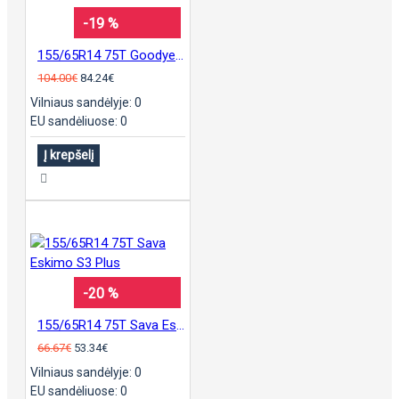
-19 %
155/65R14 75T Goodyear UG Ice Arctic
104.00€
84.24€
Vilniaus sandėlyje: 0
EU sandėliuose: 0
Į krepšelį
-20 %
155/65R14 75T Sava Eskimo S3 Plus
66.67€
53.34€
Vilniaus sandėlyje: 0
EU sandėliuose: 0