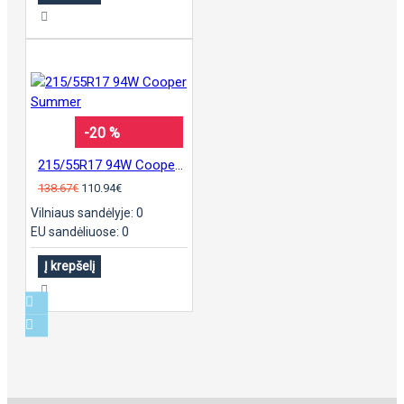
-20 %
215/55R17 94W Cooper Summer
138.67€
110.94€
Vilniaus sandėlyje: 0
EU sandėliuose: 0
Į krepšelį