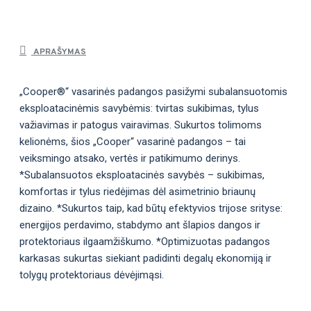
APRAŠYMAS
„Cooper®“ vasarinės padangos pasižymi subalansuotomis
eksploatacinėmis savybėmis: tvirtas sukibimas, tylus
važiavimas ir patogus vairavimas. Sukurtos tolimoms
kelionėms, šios „Cooper“ vasarinė padangos – tai
veiksmingo atsako, vertės ir patikimumo derinys.
*Subalansuotos eksploatacinės savybės – sukibimas,
komfortas ir tylus riedėjimas dėl asimetrinio briaunų
dizaino. *Sukurtos taip, kad būtų efektyvios trijose srityse:
energijos perdavimo, stabdymo ant šlapios dangos ir
protektoriaus ilgaamžiškumo. *Optimizuotas padangos
karkasas sukurtas siekiant padidinti degalų ekonomiją ir
tolygų protektoriaus dėvėjimąsi.