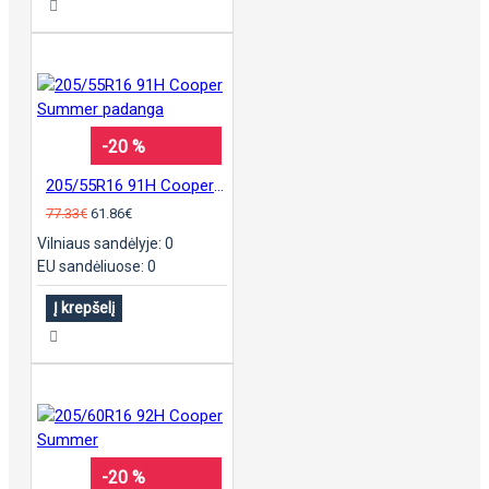
-20 %
205/55R16 91H Cooper Summer padanga
77.33€
61.86€
Vilniaus sandėlyje: 0
EU sandėliuose: 0
Į krepšelį
-20 %