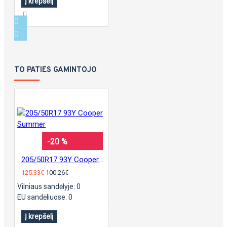
Į krepšelį
TO PATIES GAMINTOJO
-20 %
205/50R17 93Y Cooper Summer
125.33€
100.26€
Vilniaus sandėlyje: 0
EU sandėliuose: 0
Į krepšelį