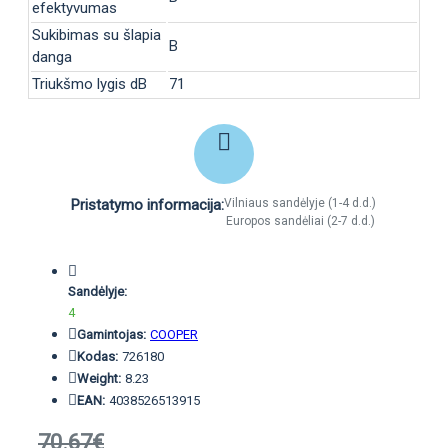
efektyvumas
Sukibimas su šlapia
B
danga
Triukšmo lygis dB
71
Pristatymo informacija:
Vilniaus sandėlyje (1-4 d.d.)
Europos sandėliai (2-7 d.d.)
Sandėlyje:
4
Gamintojas:
COOPER
Kodas:
726180
Weight:
8.23
EAN:
4038526513915
70.67€