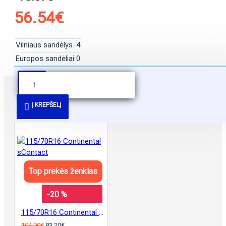
56.54€
Vilniaus sandėlys
4
Europos sandėliai
0
PANAŠŪS PASIŪLYMAI
Į KREPŠELĮ
Top prekės ženklas
-20 %
115/70R16 Continental sContact
104.00€
83.20€