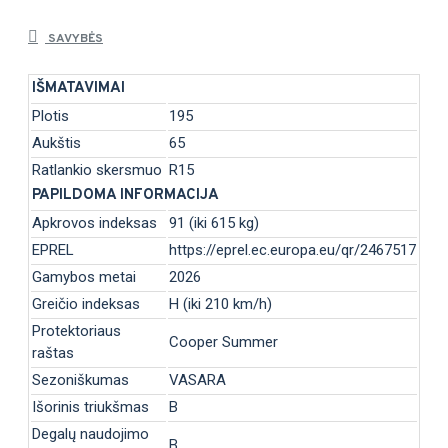
SAVYBĖS
IŠMATAVIMAI
Plotis
195
Aukštis
65
Ratlankio skersmuo
R15
PAPILDOMA INFORMACIJA
Apkrovos indeksas
91 (iki 615 kg)
EPREL
https://eprel.ec.europa.eu/qr/2467517
Gamybos metai
2026
Greičio indeksas
H (iki 210 km/h)
Protektoriaus
Cooper Summer
raštas
Sezoniškumas
VASARA
Išorinis triukšmas
B
Degalų naudojimo
B