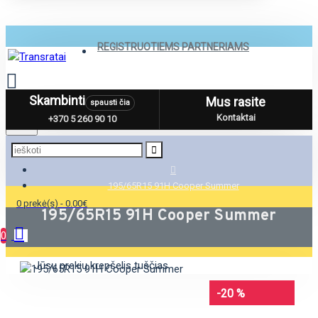
REGISTRUOTIEMS PARTNERIAMS
Skambinti
Mus rasite
spausti čia
Menu
Kontaktai
+370 5 260 90 10
195/65R15 91H Cooper Summer
0 prekė(s) - 0.00€
195/65R15 91H Cooper Summer
0
Jūsų prekių krepšelis tuščias
-20 %