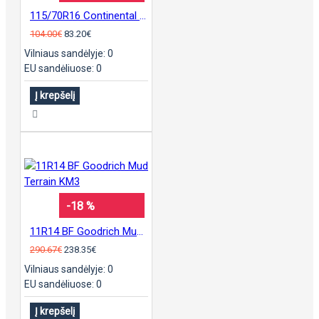
115/70R16 Continental sContact
104.00€
83.20€
Vilniaus sandėlyje: 0
EU sandėliuose: 0
Į krepšelį
-18 %
11R14 BF Goodrich Mud Terrain KM3
290.67€
238.35€
Vilniaus sandėlyje: 0
EU sandėliuose: 0
Į krepšelį