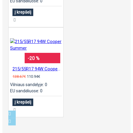
EU sandėliuose: 0
Į krepšelį
-20 %
215/55R17 94W Cooper Summer
138.67€
110.94€
Vilniaus sandėlyje: 0
EU sandėliuose: 0
Į krepšelį