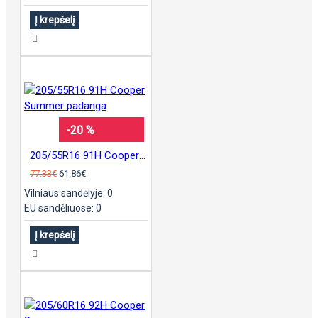
Į krepšelį
-20 %
205/55R16 91H Cooper Summer padanga
77.33€
61.86€
Vilniaus sandėlyje: 0
EU sandėliuose: 0
Į krepšelį