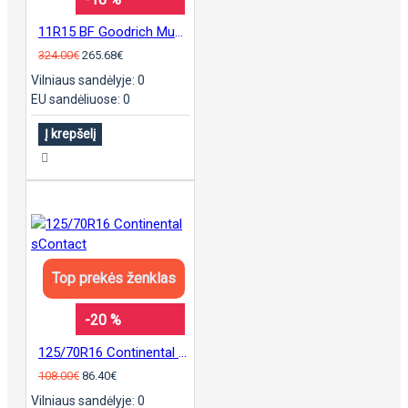
11R15 BF Goodrich Mud Terrain KM3
324.00€
265.68€
Vilniaus sandėlyje: 0
EU sandėliuose: 0
Į krepšelį
Top prekės ženklas
-20 %
125/70R16 Continental sContact
108.00€
86.40€
Vilniaus sandėlyje: 0