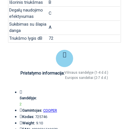
Išorinis triukšmas
B
Degalų naudojimo
C
efektyvumas
Sukibimas su šlapia
A
danga
Triukšmo lygis dB
72
Pristatymo informacija:
Vilniaus sandėlyje (1-4 d.d.)
Europos sandėliai (2-7 d.d.)
Sandėlyje:
2
Gamintojas:
COOPER
Kodas:
725746
Weight:
9.10