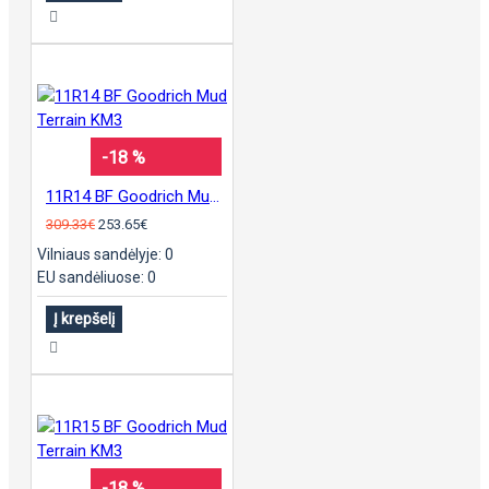
-18 %
11R14 BF Goodrich Mud Terrain KM3
309.33€
253.65€
Vilniaus sandėlyje: 0
EU sandėliuose: 0
Į krepšelį
-18 %