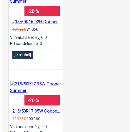
-20 %
205/60R16 92H Cooper Summer
101.33€
81.06€
Vilniaus sandėlyje: 0
EU sandėliuose: 0
Į krepšelį
-20 %
215/50R17 95W Cooper Summer
125.33€
100.26€
Vilniaus sandėlyje: 0