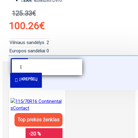
EAN:
4038526512970
125.33€
100.26€
Vilniaus sandėlys
2
Europos sandėliai
0
PANAŠŪS PASIŪLYMAI
Į KREPŠELĮ
Top prekės ženklas
-20 %