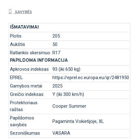
SAVYBĖS
IŠMATAVIMAI
Plotis
205
Aukštis
50
Ratlankio skersmuo
R17
PAPILDOMA INFORMACIJA
Apkrovos indeksas
93 (iki 650 kg)
EPREL
https://eprel.ec.europa.eu/qr/2481950
Gamybos metai
2025
Greičio indeksas
Y (iki 300 km/h)
Protektoriaus
Cooper Summer
raštas
Papildomos
Pagaminta Vokietijoje, XL
savybės
Sezoniškumas
VASARA