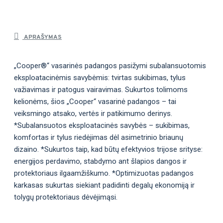
APRAŠYMAS
„Cooper®“ vasarinės padangos pasižymi subalansuotomis
eksploatacinėmis savybėmis: tvirtas sukibimas, tylus
važiavimas ir patogus vairavimas. Sukurtos tolimoms
kelionėms, šios „Cooper“ vasarinė padangos – tai
veiksmingo atsako, vertės ir patikimumo derinys.
*Subalansuotos eksploatacinės savybės – sukibimas,
komfortas ir tylus riedėjimas dėl asimetrinio briaunų
dizaino. *Sukurtos taip, kad būtų efektyvios trijose srityse:
energijos perdavimo, stabdymo ant šlapios dangos ir
protektoriaus ilgaamžiškumo. *Optimizuotas padangos
karkasas sukurtas siekiant padidinti degalų ekonomiją ir
tolygų protektoriaus dėvėjimąsi.