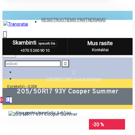
REGISTRUOTIEMS PARTNERIAMS
Skambinti
Mus rasite
spausti čia
Menu
Kontaktai
+370 5 260 90 10
205/50R17 93Y Cooper Summer
0 prekė(s) - 0.00€
205/50R17 93Y Cooper Summer
0
Jūsų prekių krepšelis tuščias
-20 %