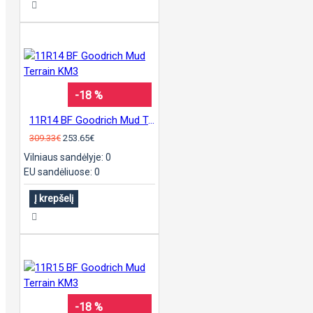
-18 %
11R14 BF Goodrich Mud Terrain KM3
309.33€
253.65€
Vilniaus sandėlyje: 0
EU sandėliuose: 0
Į krepšelį
-18 %