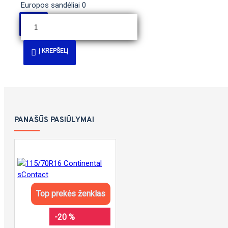
Europos sandėliai
0
Į KREPŠELĮ
PANAŠŪS PASIŪLYMAI
Top prekės ženklas
-20 %