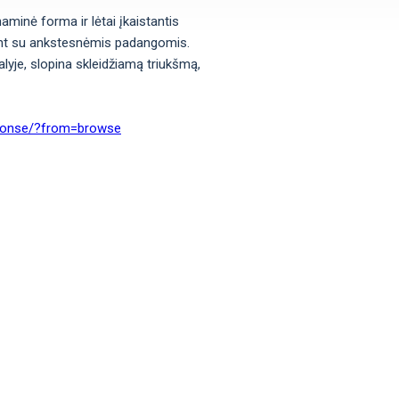
minė forma ir lėtai įkaistantis
ant su ankstesnėmis padangomis.
lyje, slopina skleidžiamą triukšmą,
esponse/?from=browse