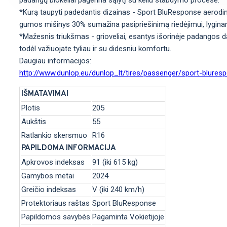
padangų blokeliai pagerina sąlytį su keliu stabdymo procese.
*Kurą taupyti padedantis dizainas - Sport BluResponse aerodina
gumos mišinys 30% sumažina pasipriešinimą riedėjimui, lygin
*Mažesnis triukšmas - grioveliai, esantys išorinėje padangos da
todėl važiuojate tyliau ir su didesniu komfortu.
Daugiau informacijos:
http://www.dunlop.eu/dunlop_lt/tires/passenger/sport-blur
IŠMATAVIMAI
Plotis
205
Aukštis
55
Ratlankio skersmuo
R16
PAPILDOMA INFORMACIJA
Apkrovos indeksas
91 (iki 615 kg)
Gamybos metai
2024
Greičio indeksas
V (iki 240 km/h)
Protektoriaus raštas
Sport BluResponse
Papildomos savybės
Pagaminta Vokietijoje