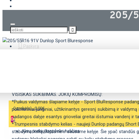
KROVININĖS PADANGOS
205/5
Paskyra
APRAŠYMAS
SAVYBĖS
VISIŠKAS SUKIBIMAS. JOKIŲ KOMPROMISŲ:
*Puikus valdymas šlapiame kelyje - Sport BluResponse pada
0 prekė(s) - 0.00€
polimeriniai junginiai, užtikrinantys geresnį sukibimą ir valdymą 
padangos dalyje esantys grioveliai greitai išstumia vandenį ir t
0
*Trumpesnis stabdymo kelias - naujieji Dunlop padangų Short B
Jūsų prekių krepšelis tuščias
stabdymo kelią šlapiame ir sausame kelyje. Šie ypač standūs 