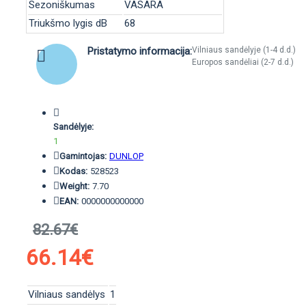
Sezoniškumas
VASARA
Triukšmo lygis dB
68
Pristatymo informacija:
Vilniaus sandėlyje (1-4 d.d.)
Europos sandėliai (2-7 d.d.)
Sandėlyje:
1
Gamintojas:
DUNLOP
Kodas:
528523
Weight:
7.70
EAN:
0000000000000
82.67€
66.14€
Vilniaus sandėlys
1