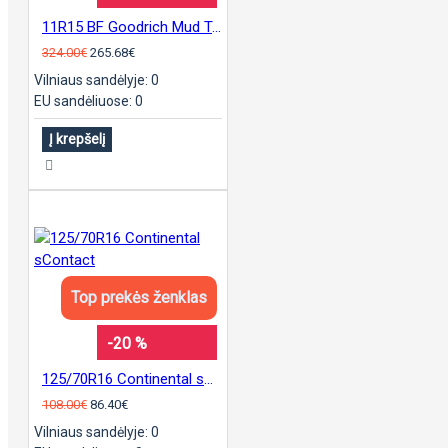
11R15 BF Goodrich Mud Terrain KM3
324.00€
265.68€
Vilniaus sandėlyje: 0
EU sandėliuose: 0
Į krepšelį
Top prekės ženklas
-20 %
125/70R16 Continental sContact
108.00€
86.40€
Vilniaus sandėlyje: 0