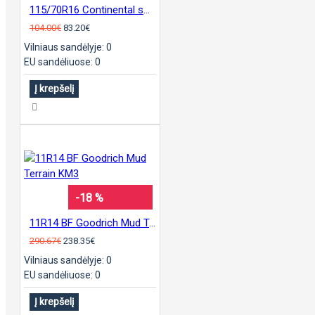
115/70R16 Continental sContact
104.00€
83.20€
Vilniaus sandėlyje: 0
EU sandėliuose: 0
Į krepšelį
-18 %
11R14 BF Goodrich Mud Terrain KM3
290.67€
238.35€
Vilniaus sandėlyje: 0
EU sandėliuose: 0
Į krepšelį