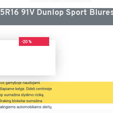
205/55R16 91V Dunlop Sport Bluresponse
5R16 91V Dunlop Sport Blure
-20 %
ngos gamyboje naudojami
šlapiame kelyje. Dideli centrinėje
aip sumažina slydimo riziką.
raking blokeliai sumažina
galingiems automobiliams skirtų