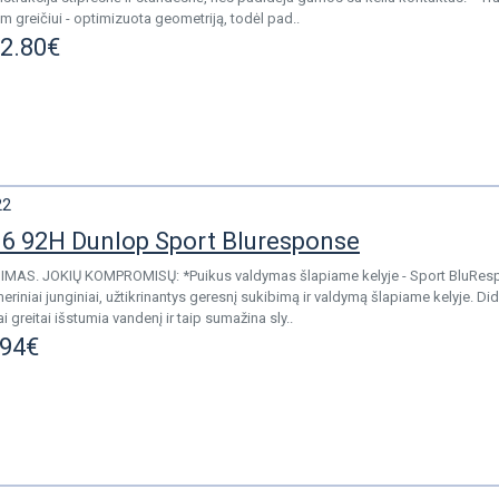
m greičiui - optimizuota geometriją, todėl pad..
2.80€
22
6 92H Dunlop Sport Bluresponse
IMAS. JOKIŲ KOMPROMISŲ: *Puikus valdymas šlapiame kelyje - Sport BluR
riniai junginiai, užtikrinantys geresnį sukibimą ir valdymą šlapiame kelyje. Di
i greitai išstumia vandenį ir taip sumažina sly..
.94€