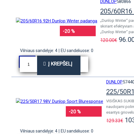
DUNLOP
580866
205/60R16 
„Dunlop Winter“ pad
skiriant efektyviam
-20 %
„Dunlop Winter“ pad
96.0
120.00€
Vilniaus sandėlyje: 4
|
EU sandėliuose: 0
Į KREPŠELĮ
DUNLOP
5744
225/50R1
VISIŠKAS SUKIB
naudojami polime
-20 %
esantys griovelia
10
129.33€
Vilniaus sandėlyje: 4
|
EU sandėliuose: 0