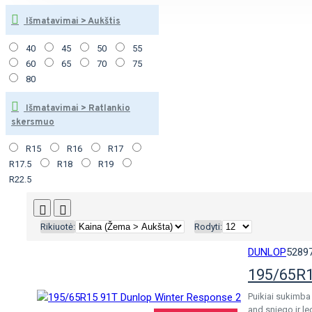
Išmatavimai > Aukštis
40
45
50
55
60
65
70
75
80
Išmatavimai > Ratlankio
skersmuo
R15
R16
R17
R17.5
R18
R19
R22.5
Rikiuotė:
Rodyti:
DUNLOP
5289
195/65R1
Puikiai sukimba
and sniego ir l