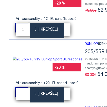
-20 %
centrinėje padan
62.
78.66€
Vilniaus sandėlyje: 12
|
EU sandėliuose: 0
Į KREPŠELĮ
DUNLOP
5294
205/55R1
VISIŠKAS SUKIB
naudojami polime
-20 %
esantys griovelia
64.
80.00€
Vilniaus sandėlyje: >20
|
EU sandėliuose: 0
Į KREPŠELĮ