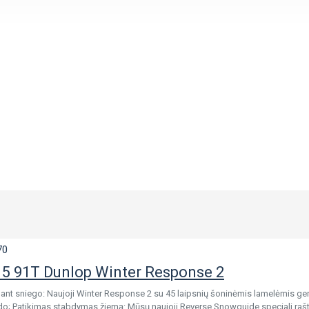
70
5 91T Dunlop Winter Response 2
 ant sniego: Naujoji Winter Response 2 su 45 laipsnių šoninėmis lamelėmis g
edo; Patikimas stabdymas žiemą: Mūsų naujoji Reverse Snowguide speciali raš