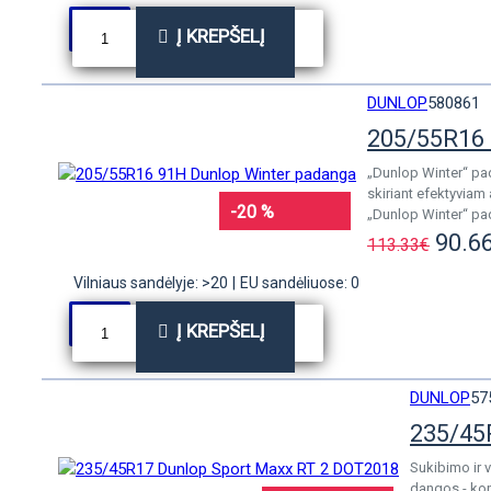
Į KREPŠELĮ
DUNLOP
580861
205/55R16 
„Dunlop Winter“ pad
skiriant efektyviam
-20 %
„Dunlop Winter“ pad
90.6
113.33€
Vilniaus sandėlyje: >20
|
EU sandėliuose: 0
Į KREPŠELĮ
DUNLOP
57
235/45
Sukibimo ir 
dangos - kon