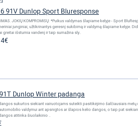
23
6 91V Dunlop Sport Bluresponse
IMAS. JOKIŲ KOMPROMISŲ: *Puikus valdymas šlapiame kelyje - Sport BluR
riniai junginiai, užtikrinantys geresnį sukibimą ir valdymą šlapiame kelyje. Di
i greitai išstumia vandenį ir taip sumažina sly..
14€
91T Dunlop Winter padanga
angos sukurtos siekiant vairuotojams suteikti pasitikėjimo šalčiausiais metų
 automobilio valdymui ant apsnigtos ar šlapios kelio dangos, o taip pat siekia
ngos atitinka šiuolaikinio ..
€