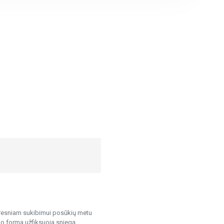
eresniam sukibimui posūkių metu
to forma užfiksuoja sniegą