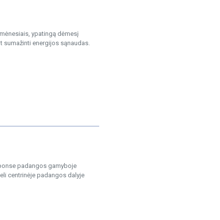
ų mėnesiais, ypatingą dėmesį
nt sumažinti energijos sąnaudas.
esponse padangos gamyboje
deli centrinėje padangos dalyje