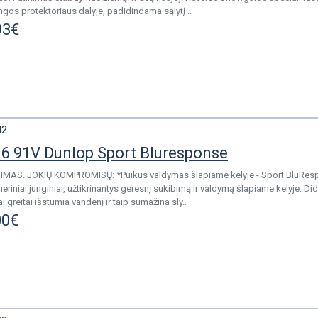
gos protektoriaus dalyje, padidindama sąlytį ..
93€
42
6 91V Dunlop Sport Bluresponse
IMAS. JOKIŲ KOMPROMISŲ: *Puikus valdymas šlapiame kelyje - Sport BluR
riniai junginiai, užtikrinantys geresnį sukibimą ir valdymą šlapiame kelyje. Di
i greitai išstumia vandenį ir taip sumažina sly..
00€