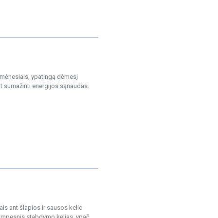
ų mėnesiais, ypatingą dėmesį
nt sumažinti energijos sąnaudas.
is ant šlapios ir sausos kelio
Trumpesnis stabdymo kelias, ypač