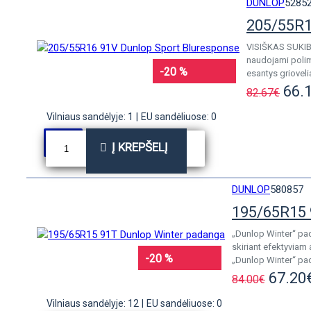
DUNLOP
5285
205/55R1
VISIŠKAS SUKIB
naudojami polime
-20 %
esantys griovelia
66.
82.67€
Vilniaus sandėlyje: 1
|
EU sandėliuose: 0
Į KREPŠELĮ
DUNLOP
580857
195/65R15 
„Dunlop Winter“ pad
skiriant efektyviam
-20 %
„Dunlop Winter“ pada
67.20
84.00€
Vilniaus sandėlyje: 12
|
EU sandėliuose: 0