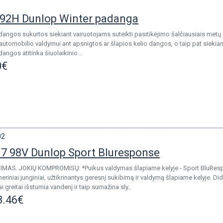
92H Dunlop Winter padanga
angos sukurtos siekiant vairuotojams suteikti pasitikėjimo šalčiausiais met
 automobilio valdymui ant apsnigtos ar šlapios kelio dangos, o taip pat siekia
angos atitinka šiuolaikinio ..
0€
02
7 98V Dunlop Sport Bluresponse
IMAS. JOKIŲ KOMPROMISŲ: *Puikus valdymas šlapiame kelyje - Sport BluR
riniai junginiai, užtikrinantys geresnį sukibimą ir valdymą šlapiame kelyje. Di
i greitai išstumia vandenį ir taip sumažina sly..
3.46€