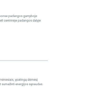
esponse padangos gamyboje
deli centrinėje padangos dalyje
 mėnesiais, ypatingą dėmesį
nt sumažinti energijos sąnaudas.