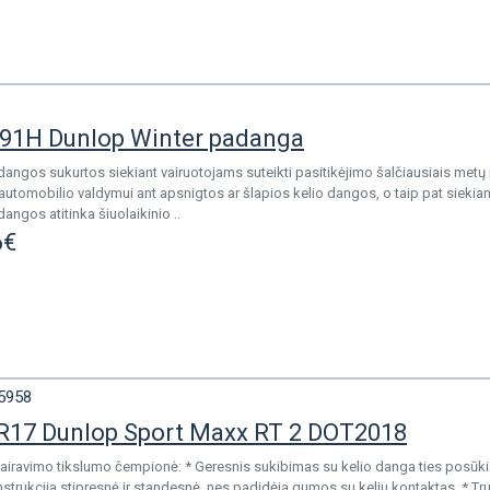
91H Dunlop Winter padanga
angos sukurtos siekiant vairuotojams suteikti pasitikėjimo šalčiausiais met
 automobilio valdymui ant apsnigtos ar šlapios kelio dangos, o taip pat siekia
angos atitinka šiuolaikinio ..
6€
5958
R17 Dunlop Sport Maxx RT 2 DOT2018
vairavimo tikslumo čempionė: * Geresnis sukibimas su kelio danga ties posūkia
strukcija stipresnė ir standesnė, nes padidėja gumos su keliu kontaktas. * 