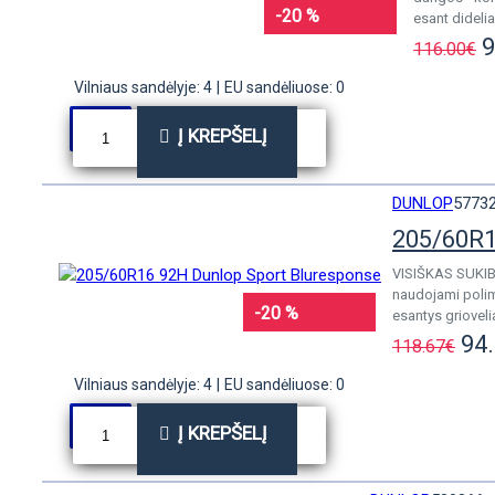
-20 %
esant didelia
9
116.00€
Vilniaus sandėlyje: 4
|
EU sandėliuose: 0
Į KREPŠELĮ
DUNLOP
5773
205/60R1
VISIŠKAS SUKIB
naudojami polime
-20 %
esantys griovelia
94
118.67€
Vilniaus sandėlyje: 4
|
EU sandėliuose: 0
Į KREPŠELĮ