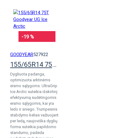
-19 %
GOODYEAR
527922
155/65R14 75T Goodyear UG Ice Arctic
Dygliuota padanga,
optimizuota arktinėms
eismo sąlygoms. UltraGrip
Ice Arctic suteikia išskirtinį
efektyvumą sudėtingomis
eismo sąlygomis, kai yra
ledo ir sniego. Trumpesnis
stabdymo kelias važiuojant
per ledą, naujoviška dyglių
forma suteikia papildomo
standumo, padeda