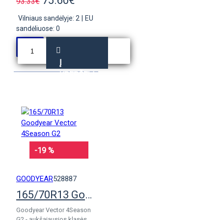
75.60€
93.33€
Vilniaus sandėlyje: 2
|
EU
sandėliuose: 0
Į
KREPŠELĮ
-19 %
GOODYEAR
528887
165/70R13 Goodyear Vector 4Season G2
Goodyear Vector 4Season
G2 - aukšąiausios klasės