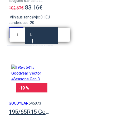
saugumo standartas...
83.16€
102.67€
Vilniaus sandėlyje: 0
|
EU
sandėliuose: 20
Į
KREPŠELĮ
-19 %
GOODYEAR
545073
195/65R15 Goodyear Vector 4Seasons Gen 3