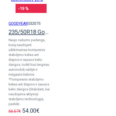
-19 %
GOODYEAR
532075
235/50R18 Goodyear F1 Asymm3SUV 2018
Naujo našumo padanga,
kurią naudojant
užtikrinamas trumpesnis
stabdymo kelias ant
šlapios ir sausos kelio
dangos, todėl bus lengviau
automobilį valdyti ir
mėgautis kelione.
*Trumpesnis stabdymo
kelias ant šlapios ir sausos
kelio dangos (Stabdant, kai
naudojama aktyvioji
stabdymo technologija,
padidė..
54.00€
66.67€