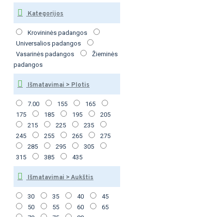
Kategorijos
Krovininės padangos
Universalios padangos
Vasarinės padangos
Žieminės
padangos
Išmatavimai > Plotis
7.00
155
165
175
185
195
205
215
225
235
245
255
265
275
285
295
305
315
385
435
Išmatavimai > Aukštis
30
35
40
45
50
55
60
65