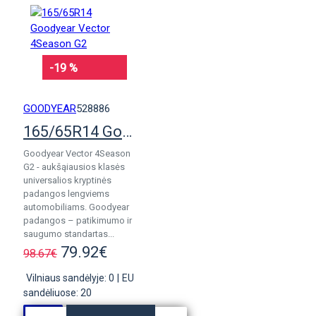
-19 %
GOODYEAR
528886
165/65R14 Goodyear Vector 4Season G2
Goodyear Vector 4Season
G2 - aukšąiausios klasės
universalios kryptinės
padangos lengviems
automobiliams. Goodyear
padangos – patikimumo ir
saugumo standartas...
79.92€
98.67€
Vilniaus sandėlyje: 0
|
EU
sandėliuose: 20