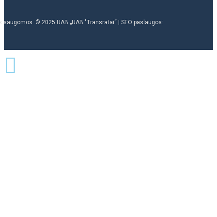
ės saugomos. © 2025 UAB „UAB "Transratai“ | SEO paslaugos: