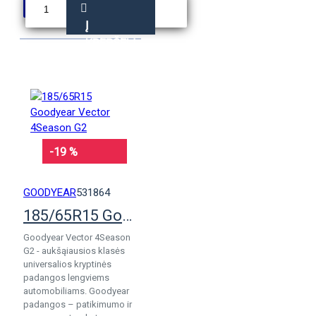
Į
KREPŠELĮ
-19 %
GOODYEAR
531864
185/65R15 Goodyear Vector 4Season G2
Goodyear Vector 4Season
G2 - aukšąiausios klasės
universalios kryptinės
padangos lengviems
automobiliams. Goodyear
padangos – patikimumo ir