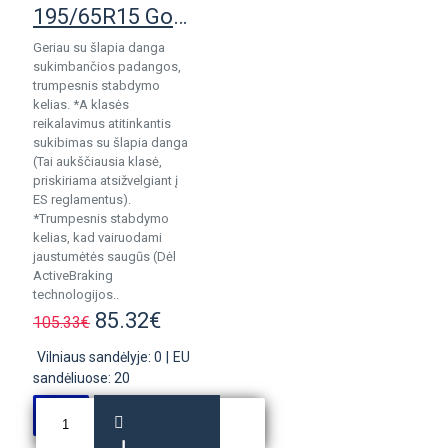
195/65R15 Goodyear Efficientgrip Perform 2
Geriau su šlapia danga
sukimbančios padangos,
trumpesnis stabdymo
kelias. *A klasės
reikalavimus atitinkantis
sukibimas su šlapia danga
(Tai aukščiausia klasė,
priskiriama atsižvelgiant į
ES reglamentus).
*Trumpesnis stabdymo
kelias, kad vairuodami
jaustumėtės saugūs (Dėl
ActiveBraking
technologijos..
85.32€
105.33€
Vilniaus sandėlyje: 0
|
EU
sandėliuose: 20
Į