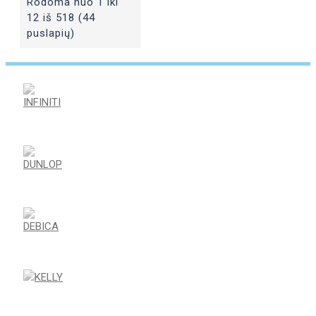
Rodoma nuo 1 iki
12 iš 518 (44
puslapių)