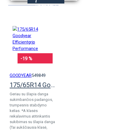
KREPŠELĮ
-19 %
GOODYEAR
549849
175/65R14 Goodyear Efficientgrip Performance
Geriau su šlapia danga
sukimbančios padangos,
trumpesnis stabdymo
kelias. *A klasės
reikalavimus atitinkantis
sukibimas su šlapia danga
(Tai aukščiausia klasė,