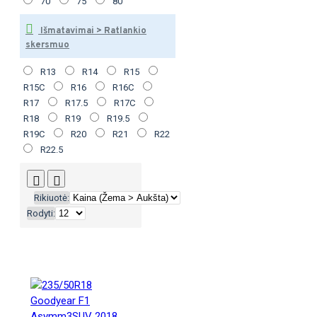
70
75
80
Išmatavimai > Ratlankio
skersmuo
R13
R14
R15
R15C
R16
R16C
R17
R17.5
R17C
R18
R19
R19.5
R19C
R20
R21
R22
R22.5
Rikiuotė:
Rodyti: