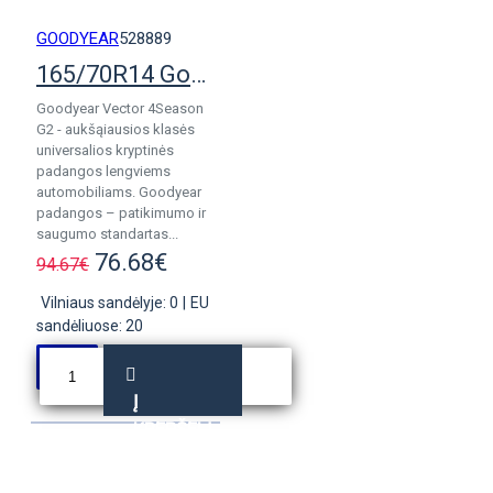
GOODYEAR
528889
165/70R14 Goodyear Vector 4Season G2
Goodyear Vector 4Season
G2 - aukšąiausios klasės
universalios kryptinės
padangos lengviems
automobiliams. Goodyear
padangos – patikimumo ir
saugumo standartas...
76.68€
94.67€
Vilniaus sandėlyje: 0
|
EU
sandėliuose: 20
Į
KREPŠELĮ