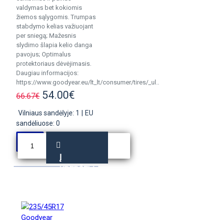
valdymas bet kokiomis
žiemos sąlygomis. Trumpas
stabdymo kelias važiuojant
per sniegą; Mažesnis
slydimo šlapia kelio danga
pavojus; Optimalus
protektoriaus dėvėjimasis.
Daugiau informacijos:
https://www.goodyear.eu/lt_lt/consumer/tires/_ul..
54.00€
66.67€
Vilniaus sandėlyje: 1
|
EU
sandėliuose: 0
Į
KREPŠELĮ