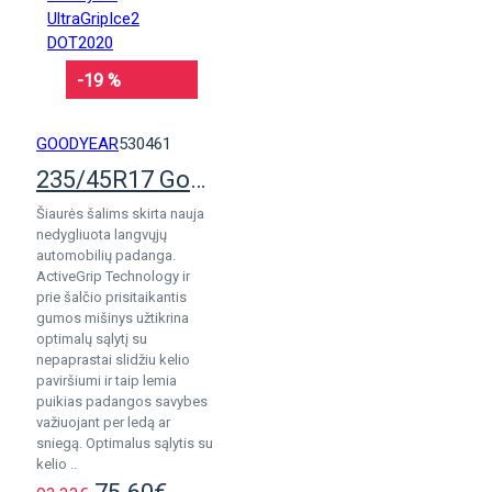
-19 %
GOODYEAR
530461
235/45R17 Goodyear UltraGripIce2 DOT2020
Šiaurės šalims skirta nauja
nedygliuota langvųjų
automobilių padanga.
ActiveGrip Technology ir
prie šalčio prisitaikantis
gumos mišinys užtikrina
optimalų sąlytį su
nepaprastai slidžiu kelio
paviršiumi ir taip lemia
puikias padangos savybes
važiuojant per ledą ar
sniegą. Optimalus sąlytis su
kelio ..