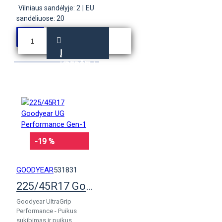
Vilniaus sandėlyje: 2
|
EU
sandėliuose: 20
Į
KREPŠELĮ
-19 %
GOODYEAR
531831
225/45R17 Goodyear UG Performance Gen-1
Goodyear UltraGrip
Performance - Puikus
sukibimas ir puikus