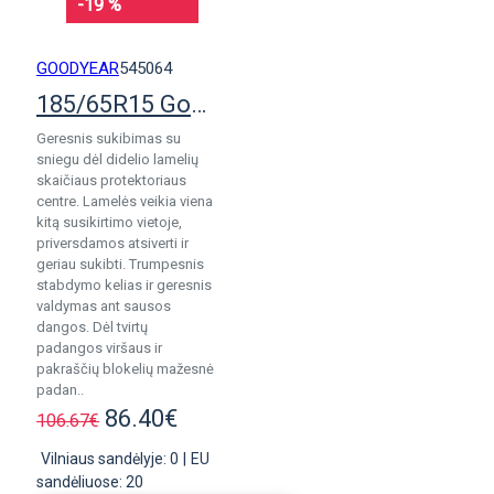
-19 %
GOODYEAR
545064
185/65R15 Goodyear Vector 4Seasons Gen 3
Geresnis sukibimas su
sniegu dėl didelio lamelių
skaičiaus protektoriaus
centre. Lamelės veikia viena
kitą susikirtimo vietoje,
priversdamos atsiverti ir
geriau sukibti. Trumpesnis
stabdymo kelias ir geresnis
valdymas ant sausos
dangos. Dėl tvirtų
padangos viršaus ir
pakraščių blokelių mažesnė
padan..
86.40€
106.67€
Vilniaus sandėlyje: 0
|
EU
sandėliuose: 20