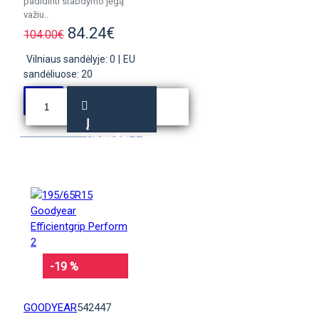
padidinti stabdymo jėgą
važiu..
84.24€
104.00€
Vilniaus sandėlyje: 0
|
EU
sandėliuose: 20
Į
KREPŠELĮ
-19 %
GOODYEAR
542447