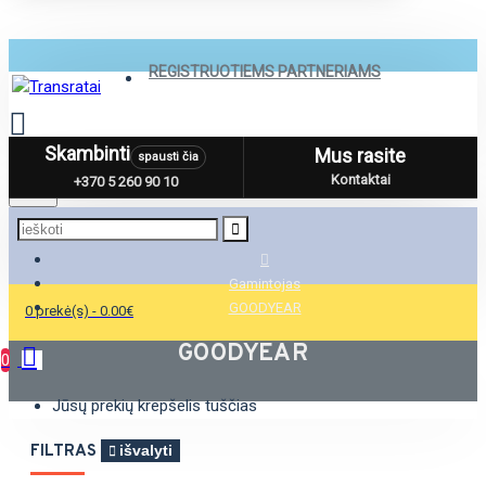
REGISTRUOTIEMS PARTNERIAMS
Skambinti
Mus rasite
spausti čia
Menu
Kontaktai
+370 5 260 90 10
Gamintojas
GOODYEAR
0 prekė(s) - 0.00€
GOODYEAR
0
Jūsų prekių krepšelis tuščias
FILTRAS
išvalyti