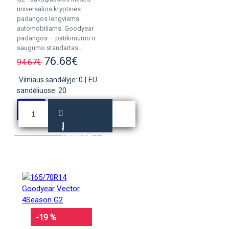
universalios kryptinės
padangos lengviems
automobiliams. Goodyear
padangos – patikimumo ir
saugumo standartas...
76.68€
94.67€
Vilniaus sandėlyje: 0
|
EU
sandėliuose: 20
Į
KREPŠELĮ
-19 %