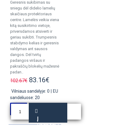
Geresnis sukibimas su
sniegu dėl didelio lamelių
skaičiaus protektoriaus
centre. Lamelės veikia viena
kitą susikirtimo vietoje,
priversdamos atsiverti ir
geriau sukibti. Trumpesnis
stabdymo kelias ir geresnis
valdymas ant sausos
dangos. Dėl tvirtų
padangos viršaus ir
pakraščių blokelių mažesnė
padan..
83.16€
102.67€
Vilniaus sandėlyje: 0
|
EU
sandėliuose: 20
Į
KREPŠELĮ