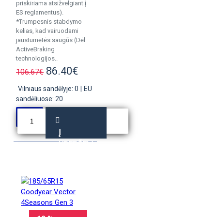
priskiriama atsižvelgiant į
ES reglamentus).
*Trumpesnis stabdymo
kelias, kad vairuodami
jaustumėtės saugūs (Dėl
ActiveBraking
technologijos..
86.40€
106.67€
Vilniaus sandėlyje: 0
|
EU
sandėliuose: 20
Į
KREPŠELĮ