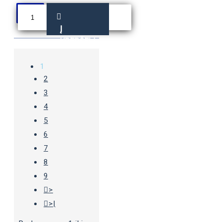
Į
KREPŠELĮ
1
2
3
4
5
6
7
8
9
>
>|