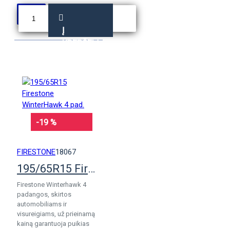
Į
KREPŠELĮ
-19 %
FIRESTONE
18067
195/65R15 Firestone WinterHawk 4 pad.
Firestone Winterhawk 4
padangos, skirtos
automobiliams ir
visureigiams, už prieinamą
kainą garantuoja puikias