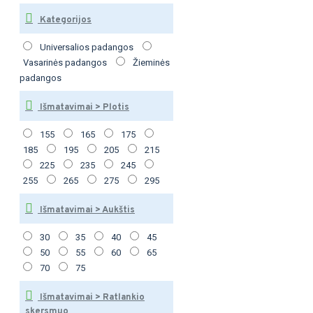
Kategorijos
Universalios padangos
Vasarinės padangos
Žieminės
padangos
Išmatavimai > Plotis
155
165
175
185
195
205
215
225
235
245
255
265
275
295
Išmatavimai > Aukštis
30
35
40
45
50
55
60
65
70
75
Išmatavimai > Ratlankio
skersmuo