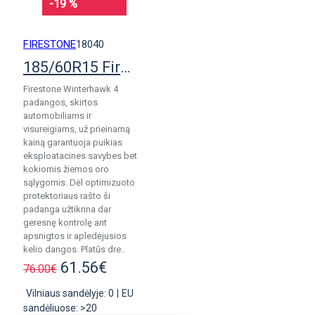
-19 %
FIRESTONE
18040
185/60R15 Firestone WinterHawk 4 pad.
Firestone Winterhawk 4
padangos, skirtos
automobiliams ir
visureigiams, už prieinamą
kainą garantuoja puikias
eksploatacines savybes bet
kokiomis žiemos oro
sąlygomis. Dėl optimizuoto
protektoriaus rašto ši
padanga užtikrina dar
geresnę kontrolę ant
apsnigtos ir apledėjusios
kelio dangos. Platūs dre..
61.56€
76.00€
Vilniaus sandėlyje: 0
|
EU
sandėliuose: >20