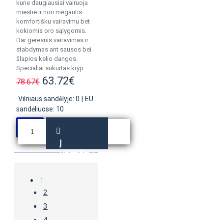
kurie daugiausiai vairuoja
miestie ir nori mėgautis
komfortišku vairavimu bet
kokiomis oro sąlygomis.
Dar geresnis vairavimas ir
stabdymas ant sausos bei
šlapios kelio dangos.
Specialiai sukurtas kryp..
63.72€
78.67€
Vilniaus sandėlyje: 0
|
EU
sandėliuose: 10
Į
KREPŠELĮ
1
2
3