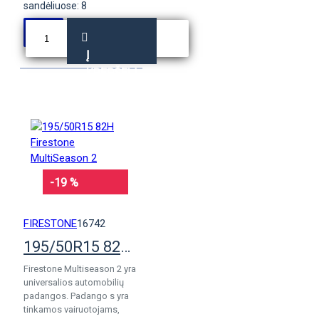
sandėliuose: 8
Į
KREPŠELĮ
-19 %
FIRESTONE
16742
195/50R15 82H Firestone MultiSeason 2
Firestone Multiseason 2 yra
universalios automobilių
padangos. Padango s yra
tinkamos vairuotojams,