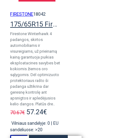
FIRESTONE
18042
175/65R15 Firestone WinterHawk 4 pad.
Firestone Winterhawk 4
padangos, skirtos
automobiliams ir
visureigiams, už prieinamą
kainą garantuoja puikias
eksploatacines savybes bet
kokiomis žiemos oro
sąlygomis. Dėl optimizuoto
protektoriaus rašto ši
padanga užtikrina dar
geresnę kontrolę ant
apsnigtos ir apledėjusios
kelio dangos. Platūs dre..
57.24€
70.67€
Vilniaus sandėlyje: 0
|
EU
sandėliuose: >20