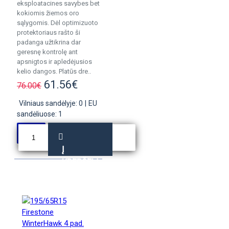
eksploatacines savybes bet
kokiomis žiemos oro
sąlygomis. Dėl optimizuoto
protektoriaus rašto ši
padanga užtikrina dar
geresnę kontrolę ant
apsnigtos ir apledėjusios
kelio dangos. Platūs dre..
61.56€
76.00€
Vilniaus sandėlyje: 0
|
EU
sandėliuose: 1
Į
KREPŠELĮ