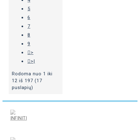
4
5
6
7
8
9
>
>|
Rodoma nuo 1 iki
12 iš 197 (17
puslapių)