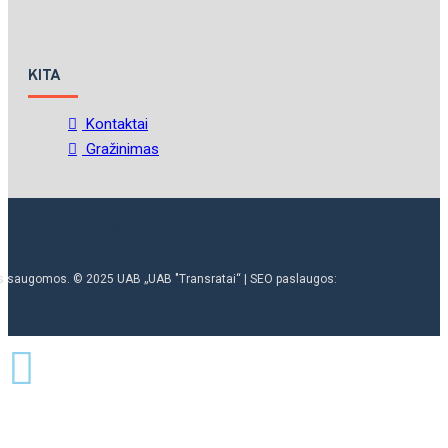
KITA
Kontaktai
Gražinimas
ės saugomos. © 2025 UAB „UAB "Transratai“ | SEO paslaugos: