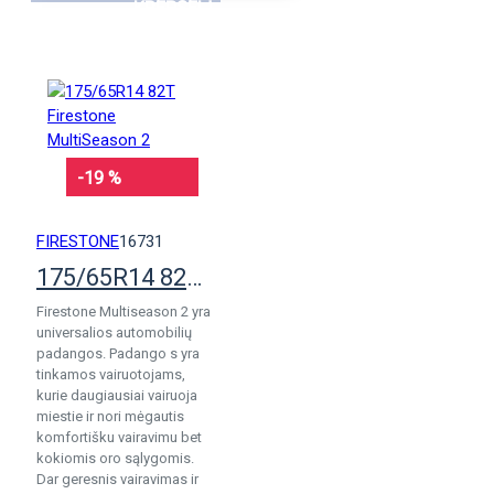
KREPŠELĮ
-19 %
FIRESTONE
16731
175/65R14 82T Firestone MultiSeason 2
Firestone Multiseason 2 yra
universalios automobilių
padangos. Padango s yra
tinkamos vairuotojams,
kurie daugiausiai vairuoja
miestie ir nori mėgautis
komfortišku vairavimu bet
kokiomis oro sąlygomis.
Dar geresnis vairavimas ir