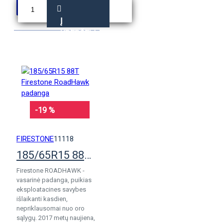
Į
KREPŠELĮ
-19 %
FIRESTONE
11118
185/65R15 88T Firestone RoadHawk padanga
Firestone ROADHAWK -
vasarinė padanga, puikias
eksploatacines savybes
išlaikanti kasdien,
nepriklausomai nuo oro
sąlygų. 2017 metų naujiena,