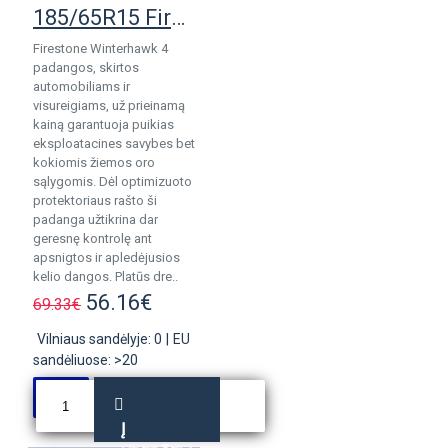
185/65R15 Firestone WinterHawk 4 pad.
Firestone Winterhawk 4
padangos, skirtos
automobiliams ir
visureigiams, už prieinamą
kainą garantuoja puikias
eksploatacines savybes bet
kokiomis žiemos oro
sąlygomis. Dėl optimizuoto
protektoriaus rašto ši
padanga užtikrina dar
geresnę kontrolę ant
apsnigtos ir apledėjusios
kelio dangos. Platūs dre..
56.16€
69.33€
Vilniaus sandėlyje: 0
|
EU
sandėliuose: >20
Į