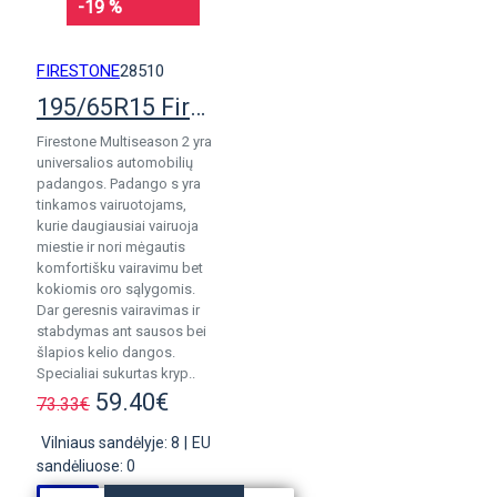
-19 %
FIRESTONE
28510
195/65R15 Firestone MultiSeason 2
Firestone Multiseason 2 yra
universalios automobilių
padangos. Padango s yra
tinkamos vairuotojams,
kurie daugiausiai vairuoja
miestie ir nori mėgautis
komfortišku vairavimu bet
kokiomis oro sąlygomis.
Dar geresnis vairavimas ir
stabdymas ant sausos bei
šlapios kelio dangos.
Specialiai sukurtas kryp..
59.40€
73.33€
Vilniaus sandėlyje: 8
|
EU
sandėliuose: 0