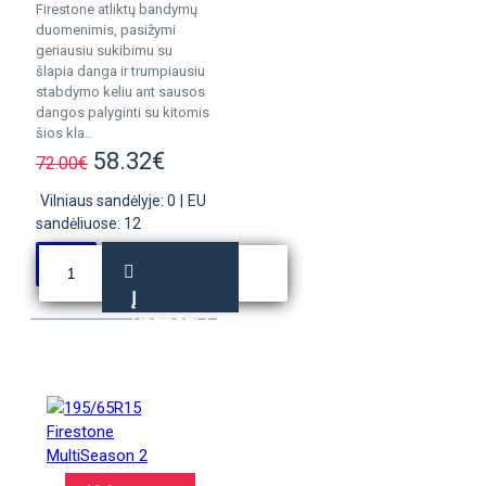
Firestone atliktų bandymų
duomenimis, pasižymi
geriausiu sukibimu su
šlapia danga ir trumpiausiu
stabdymo keliu ant sausos
dangos palyginti su kitomis
šios kla..
58.32€
72.00€
Vilniaus sandėlyje: 0
|
EU
sandėliuose: 12
Į
KREPŠELĮ