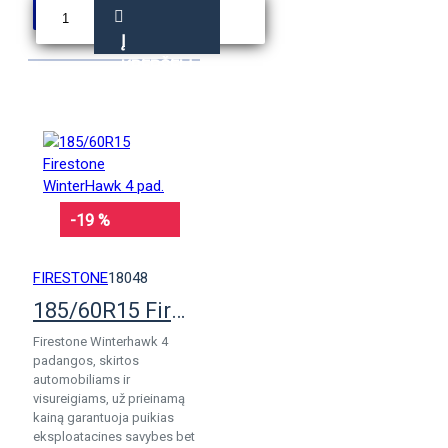
Į
KREPŠELĮ
-19 %
FIRESTONE
18048
185/60R15 Firestone WinterHawk 4 pad.
Firestone Winterhawk 4
padangos, skirtos
automobiliams ir
visureigiams, už prieinamą
kainą garantuoja puikias
eksploatacines savybes bet