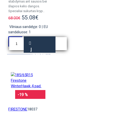
stabdymas ant sausos bei
šlapios kelio dangos.
Specialiai sukurtas kryp..
55.08€
68.00€
Vilniaus sandėlyje: 0
|
EU
sandėliuose: 1
Į
KREPŠELĮ
-19 %
FIRESTONE
18037