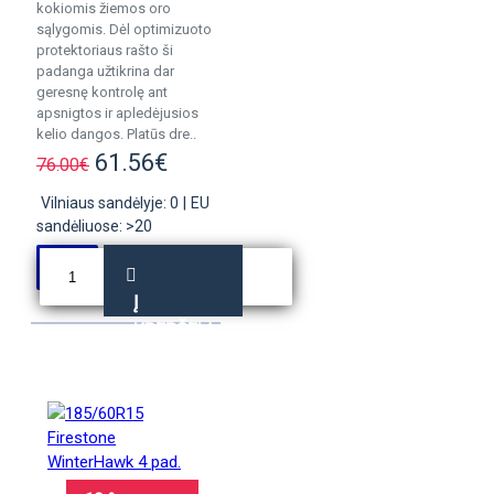
kokiomis žiemos oro
sąlygomis. Dėl optimizuoto
protektoriaus rašto ši
padanga užtikrina dar
geresnę kontrolę ant
apsnigtos ir apledėjusios
kelio dangos. Platūs dre..
61.56€
76.00€
Vilniaus sandėlyje: 0
|
EU
sandėliuose: >20
Į
KREPŠELĮ