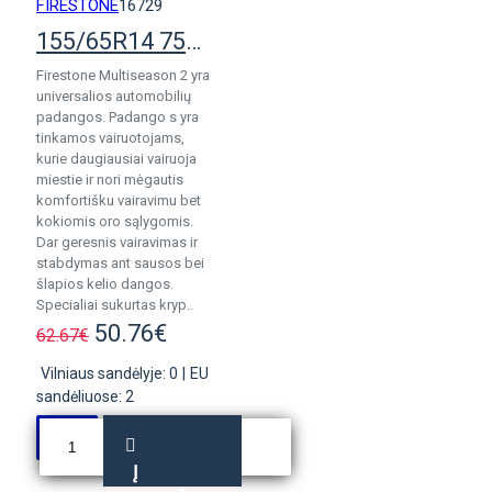
FIRESTONE
16729
155/65R14 75T Firestone MultiSeason 2
Firestone Multiseason 2 yra
universalios automobilių
padangos. Padango s yra
tinkamos vairuotojams,
kurie daugiausiai vairuoja
miestie ir nori mėgautis
komfortišku vairavimu bet
kokiomis oro sąlygomis.
Dar geresnis vairavimas ir
stabdymas ant sausos bei
šlapios kelio dangos.
Specialiai sukurtas kryp..
50.76€
62.67€
Vilniaus sandėlyje: 0
|
EU
sandėliuose: 2
Į