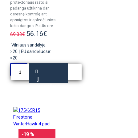
protektoriaus rašto ši
padanga užtikrina dar
geresnę kontrolę ant
apsnigtos ir apledėjusios
kelio dangos. Platūs dre..
56.16€
69.33€
Vilniaus sandėlyje:
>20
|
EU sandėliuose:
>20
Į
KREPŠELĮ
-19 %