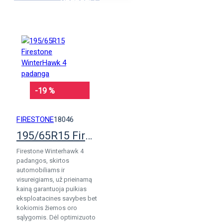
KREPŠELĮ
-19 %
FIRESTONE
18046
195/65R15 Firestone WinterHawk 4 padanga
Firestone Winterhawk 4
padangos, skirtos
automobiliams ir
visureigiams, už prieinamą
kainą garantuoja puikias
eksploatacines savybes bet
kokiomis žiemos oro
sąlygomis. Dėl optimizuoto