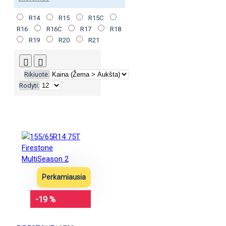
R14
R15
R15C
R16
R16C
R17
R18
R19
R20
R21
Rikiuotė:
Rodyti:
Perkamiausia
-19 %