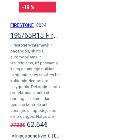
-19 %
FIRESTONE
18034
195/65R15 Firestone WinterHawk 4 pad.
Firestone Winterhawk 4
padangos, skirtos
automobiliams ir
visureigiams, už prieinamą
kainą garantuoja puikias
eksploatacines savybes bet
kokiomis žiemos oro
sąlygomis. Dėl optimizuoto
protektoriaus rašto ši
padanga užtikrina dar
geresnę kontrolę ant
apsnigtos ir apledėjusios
kelio dangos. Platūs dre..
62.64€
77.33€
Vilniaus sandėlyje: 0
|
EU