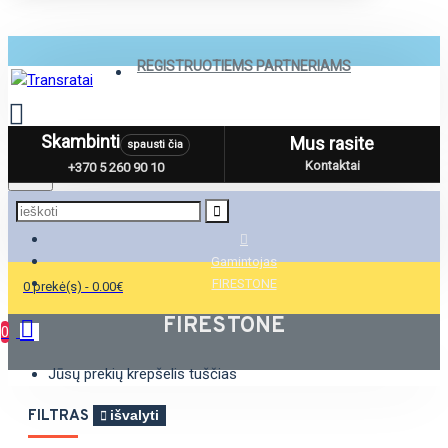
REGISTRUOTIEMS PARTNERIAMS
Skambinti
Mus rasite
spausti čia
Menu
Kontaktai
+370 5 260 90 10
Gamintojas
FIRESTONE
0 prekė(s) - 0.00€
FIRESTONE
0
Jūsų prekių krepšelis tuščias
FILTRAS
išvalyti