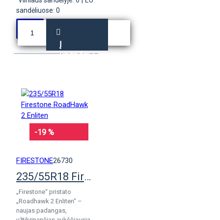
Vilniaus sandėlyje: 6
|
EU
sandėliuose: 0
Į
KREPŠELĮ
-19 %
FIRESTONE
26730
235/55R18 Firestone RoadHawk 2 Enliten
„Firestone“ pristato
„Roadhawk 2 Enliten“ –
naujas padangas,
užtikrinančias aukščiausią