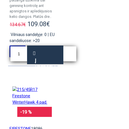
padanga užtikrina dar
geresnę kontrolę ant
apsnigtos ir apledėjusios
kelio dangos. Platūs dre..
109.08€
134.67€
Vilniaus sandėlyje: 0
|
EU
sandėliuose: >20
Į
KREPŠELĮ
-19 %
FIRESTONE
18086