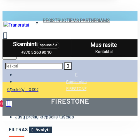
REGISTRUOTIEMS PARTNERIAMS
Skambinti
Mus rasite
spausti čia
Menu
Kontaktai
+370 5 260 90 10
Gamintojas
FIRESTONE
0 prekė(s) - 0.00€
FIRESTONE
0
Jūsų prekių krepšelis tuščias
FILTRAS
išvalyti