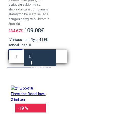
geriausiu sukibimu su
šlapia danga ir trumpiausiu
stabdymo keliu ant sausos
dangos palyginti su kitomis
šios kla..
109.08€
134.67€
Vilniaus sandėlyje: 4
|
EU
sandėliuose: 0
Į
KREPŠELĮ
-19 %