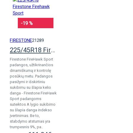
-19 %
FIRESTONE
21289
225/45R18 Firestone Firehawk Sport
Firestone FireHawk Sport
padangos, užtikrinančios
dinamiškumą ir kontrolę
posūkių metu. Padangos
pasižymi ir išskirtiniu
sukibimu su šlapia kelio
danga - Firestone FireHawk
Sport padangoms
suteiktos A lygio sukibimo
su šlapia danga indekso
įvertinimas. Be to,
stabdymo atstumas yra
trumpesnis 9%, pa..