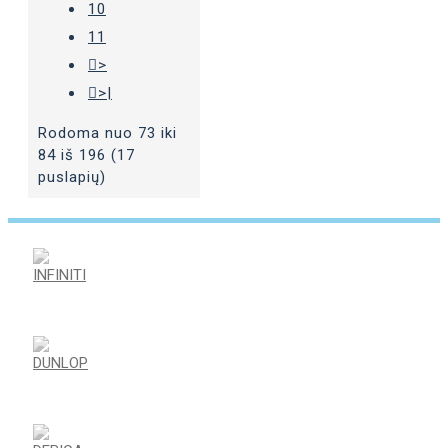
10
11
>
>|
Rodoma nuo 73 iki
84 iš 196 (17
puslapių)