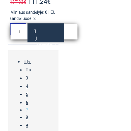
111.24€
137.33€
Vilniaus sandėlyje: 0
|
EU
sandėliuose: 2
Į
KREPŠELĮ
|<
<
3
4
5
6
7
8
9