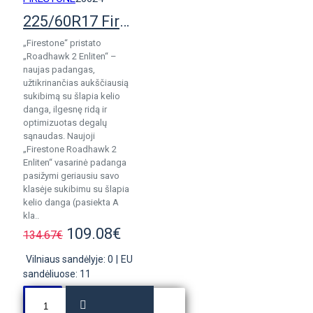
225/60R17 Firestone RoadHawk 2 Enliten
„Firestone“ pristato
„Roadhawk 2 Enliten“ –
naujas padangas,
užtikrinančias aukščiausią
sukibimą su šlapia kelio
danga, ilgesnę ridą ir
optimizuotas degalų
sąnaudas. Naujoji
„Firestone Roadhawk 2
Enliten“ vasarinė padanga
pasižymi geriausiu savo
klasėje sukibimu su šlapia
kelio danga (pasiekta A
kla..
109.08€
134.67€
Vilniaus sandėlyje: 0
|
EU
sandėliuose: 11