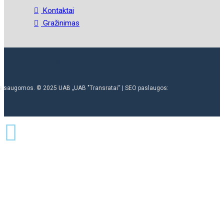
Kontaktai
Gražinimas
ės saugomos. © 2025 UAB „UAB "Transratai“ | SEO paslaugos: