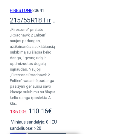
FIRESTONE
20641
215/55R18 Firestone RoadHawk 2 Enliten
„Firestone“ pristato
„Roadhawk 2 Enliten“ –
naujas padangas,
užtikrinančias aukščiausią
sukibimą su šlapia kelio
danga, ilgesnę ridą ir
optimizuotas degalų
sąnaudas. Naujoji
„Firestone Roadhawk 2
Enliten“ vasarinė padanga
pasižymi geriausiu savo
klasėje sukibimu su šlapia
kelio danga (pasiekta A
kla..
110.16€
136.00€
Vilniaus sandėlyje: 0
|
EU
sandėliuose: >20