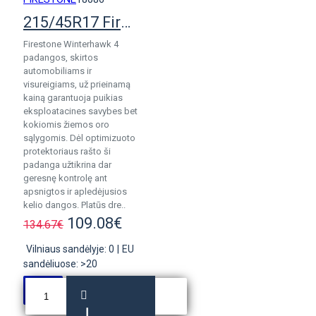
215/45R17 Firestone WinterHawk 4 pad.
Firestone Winterhawk 4
padangos, skirtos
automobiliams ir
visureigiams, už prieinamą
kainą garantuoja puikias
eksploatacines savybes bet
kokiomis žiemos oro
sąlygomis. Dėl optimizuoto
protektoriaus rašto ši
padanga užtikrina dar
geresnę kontrolę ant
apsnigtos ir apledėjusios
kelio dangos. Platūs dre..
109.08€
134.67€
Vilniaus sandėlyje: 0
|
EU
sandėliuose: >20
Į