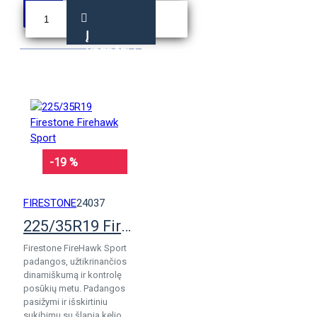
Į
KREPŠELĮ
-19 %
FIRESTONE
24037
225/35R19 Firestone Firehawk Sport
Firestone FireHawk Sport
padangos, užtikrinančios
dinamiškumą ir kontrolę
posūkių metu. Padangos
pasižymi ir išskirtiniu
sukibimu su šlapia kelio