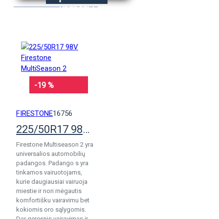
KREPŠELĮ
-19 %
FIRESTONE
16756
225/50R17 98V Firestone MultiSeason 2
Firestone Multiseason 2 yra
universalios automobilių
padangos. Padango s yra
tinkamos vairuotojams,
kurie daugiausiai vairuoja
miestie ir nori mėgautis
komfortišku vairavimu bet
kokiomis oro sąlygomis.
Dar geresnis vairavimas ir