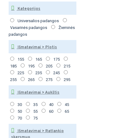
Kategorijos
Universalios padangos
Vasarinės padangos
Žieminės
padangos
Išmatavimai > Plotis
155
165
175
185
195
205
215
225
235
245
255
265
275
295
Išmatavimai > Aukštis
30
35
40
45
50
55
60
65
70
75
Išmatavimai > Ratlankio
skersmuo