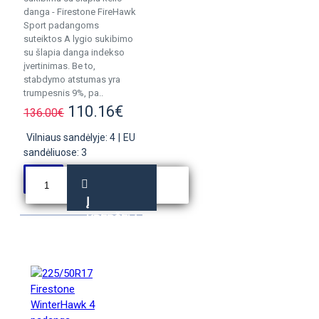
danga - Firestone FireHawk
Sport padangoms
suteiktos A lygio sukibimo
su šlapia danga indekso
įvertinimas. Be to,
stabdymo atstumas yra
trumpesnis 9%, pa..
110.16€
136.00€
Vilniaus sandėlyje: 4
|
EU
sandėliuose: 3
Į
KREPŠELĮ