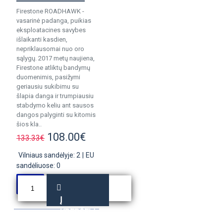
Firestone ROADHAWK -
vasarinė padanga, puikias
eksploatacines savybes
išlaikanti kasdien,
nepriklausomai nuo oro
sąlygų. 2017 metų naujiena,
Firestone atliktų bandymų
duomenimis, pasižymi
geriausiu sukibimu su
šlapia danga ir trumpiausiu
stabdymo keliu ant sausos
dangos palyginti su kitomis
šios kla..
108.00€
133.33€
Vilniaus sandėlyje: 2
|
EU
sandėliuose: 0
Į
KREPŠELĮ