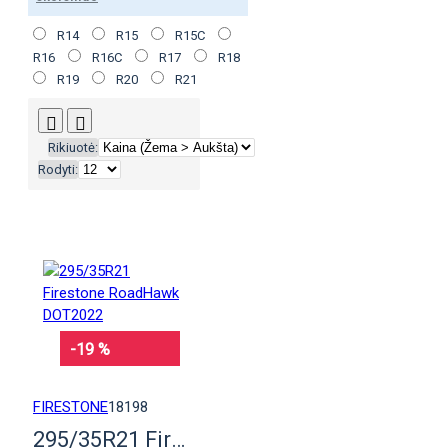
R14
R15
R15C
R16
R16C
R17
R18
R19
R20
R21
Rikiuotė:
Rodyti:
-19 %
FIRESTONE
18198
295/35R21 Firestone RoadHawk DOT2022