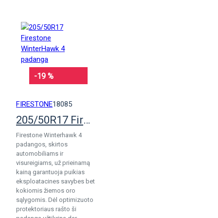
-19 %
FIRESTONE
18085
205/50R17 Firestone WinterHawk 4 padanga
Firestone Winterhawk 4
padangos, skirtos
automobiliams ir
visureigiams, už prieinamą
kainą garantuoja puikias
eksploatacines savybes bet
kokiomis žiemos oro
sąlygomis. Dėl optimizuoto
protektoriaus rašto ši