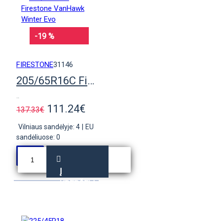
-19 %
FIRESTONE
31146
205/65R16C Firestone VanHawk Winter Evo
..
111.24€
137.33€
Vilniaus sandėlyje: 4
|
EU
sandėliuose: 0
Į
KREPŠELĮ