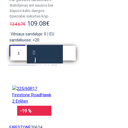
stabdymas ant sausos bei
šlapios kelio dangos.
Specialiai sukurtas kryp..
109.08€
134.67€
Vilniaus sandėlyje: 0
|
EU
sandėliuose: >20
Į
KREPŠELĮ
-19 %
FIRESTONE
20624