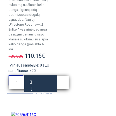
sukibimą su šlapia kelio
danga, ilgesnę ridą ir
optimizuotas degalų
sąnaudas. Naujoji
„Firestone Roadhawk 2
Enliten“ vasarinė padanga
pasižymi geriausiu savo
klasėje sukibimu su šlapia
kelio danga (pasiekta A
kla..
110.16€
136.00€
Vilniaus sandėlyje: 0
|
EU
sandėliuose: >20
Į
KREPŠELĮ