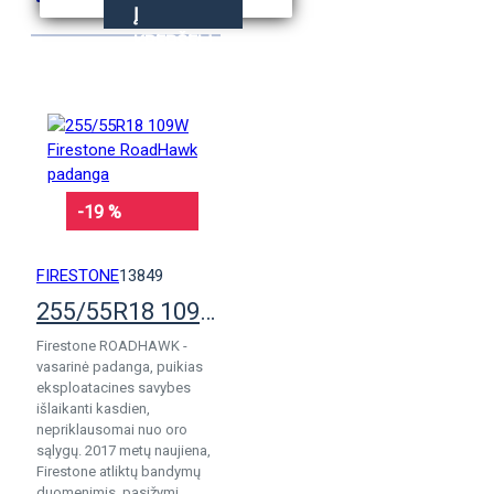
Į
KREPŠELĮ
-19 %
FIRESTONE
13849
255/55R18 109W Firestone RoadHawk padanga
Firestone ROADHAWK -
vasarinė padanga, puikias
eksploatacines savybes
išlaikanti kasdien,
nepriklausomai nuo oro
sąlygų. 2017 metų naujiena,
Firestone atliktų bandymų
duomenimis, pasižymi