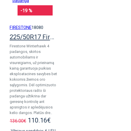
-19 %
FIRESTONE
18080
225/50R17 Firestone WinterHawk 4 padanga
Firestone Winterhawk 4
padangos, skirtos
automobiliams ir
visureigiams, už prieinamą
kainą garantuoja puikias
eksploatacines savybes bet
kokiomis žiemos oro
sąlygomis. Dėl optimizuoto
protektoriaus rašto ši
padanga užtikrina dar
geresnę kontrolę ant
apsnigtos ir apledėjusios
kelio dangos. Platūs dre..
110.16€
136.00€