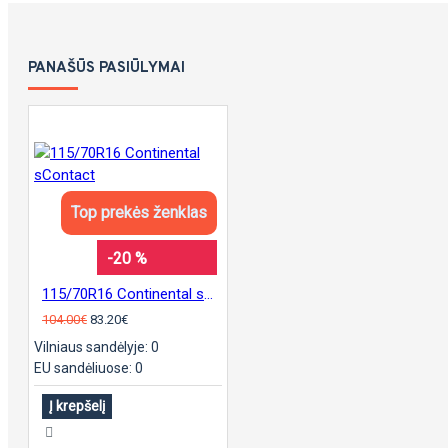
PANAŠŪS PASIŪLYMAI
Top prekės ženklas
-20 %
115/70R16 Continental sContact
104.00€
83.20€
Vilniaus sandėlyje: 0
EU sandėliuose: 0
Į krepšelį