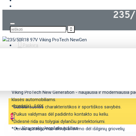
KROVININĖS PADANGOS
235/
Paskyra
APRAŠYMAS
SAVYBĖS
Viking ProTech New Generation - naujausia ir moderniausia pad
klasės automobiliams.
0 prekė(s) - 0.00€
*Subalansuotos charakteristikos ir sportiškos savybės.
*Puikus valdymas dėl padidinto kontakto su keliu.
0
*Didesnė rida su tolygiai dylančiu protektoriumi.
Jūsų prekių krepšelis tuščias
*Geriau apsaugo nuo akvaplanavimo dėl išilginių griovelių.