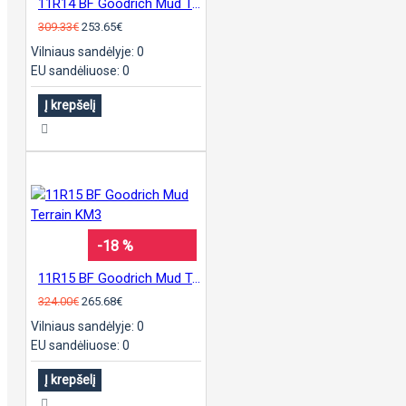
11R14 BF Goodrich Mud Terrain KM3
309.33€
253.65€
Vilniaus sandėlyje: 0
EU sandėliuose: 0
Į krepšelį
-18 %
11R15 BF Goodrich Mud Terrain KM3
324.00€
265.68€
Vilniaus sandėlyje: 0
EU sandėliuose: 0
Į krepšelį