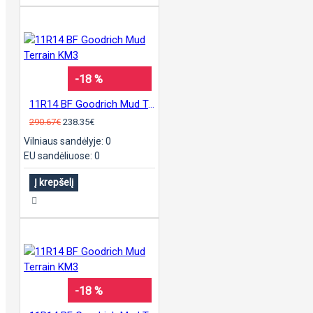
-18 %
11R14 BF Goodrich Mud Terrain KM3
290.67€
238.35€
Vilniaus sandėlyje: 0
EU sandėliuose: 0
Į krepšelį
-18 %