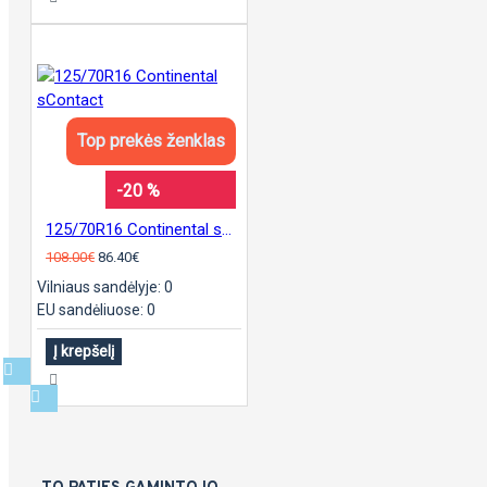
Top prekės ženklas
-20 %
125/70R16 Continental sContact
108.00€
86.40€
Vilniaus sandėlyje: 0
EU sandėliuose: 0
Į krepšelį