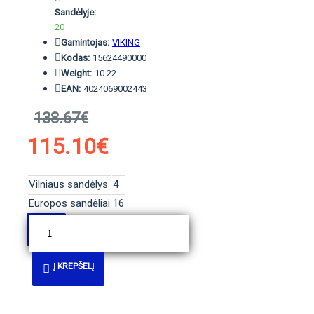
Sandėlyje:
20
Gamintojas:
VIKING
Kodas:
15624490000
Weight:
10.22
EAN:
4024069002443
138.67€
115.10€
Vilniaus sandėlys
4
Europos sandėliai
16
Į KREPŠELĮ