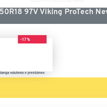
235/50R18 97V Viking ProTech NewGen
50R18 97V Viking ProTech N
-17 %
anga vidutinės ir prestižines