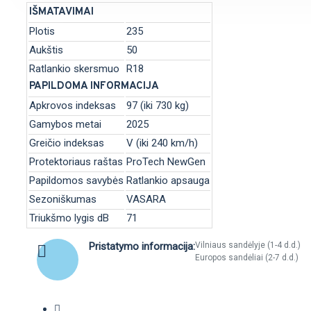
IŠMATAVIMAI
Plotis
235
Aukštis
50
Ratlankio skersmuo
R18
PAPILDOMA INFORMACIJA
Apkrovos indeksas
97 (iki 730 kg)
Gamybos metai
2025
Greičio indeksas
V (iki 240 km/h)
Protektoriaus raštas
ProTech NewGen
Papildomos savybės
Ratlankio apsauga
Sezoniškumas
VASARA
Triukšmo lygis dB
71
Pristatymo informacija:
Vilniaus sandėlyje (1-4 d.d.)
Europos sandėliai (2-7 d.d.)