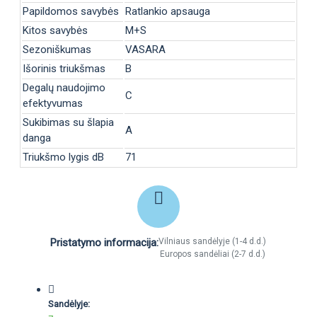
Papildomos savybės
Ratlankio apsauga
Kitos savybės
M+S
Sezoniškumas
VASARA
Išorinis triukšmas
B
Degalų naudojimo
C
efektyvumas
Sukibimas su šlapia
A
danga
Triukšmo lygis dB
71
Pristatymo informacija:
Vilniaus sandėlyje (1-4 d.d.)
Europos sandėliai (2-7 d.d.)
Sandėlyje: