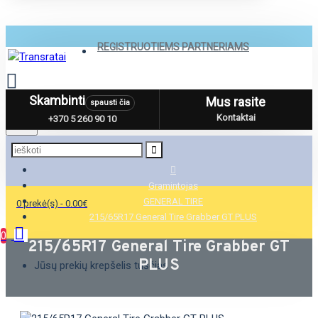
REGISTRUOTIEMS PARTNERIAMS
Skambinti
Mus rasite
spausti čia
Menu
Kontaktai
+370 5 260 90 10
Gramintojas
GENERAL TIRE
0 prekė(s) - 0.00€
215/65R17 General Tire Grabber GT PLUS
0
215/65R17 General Tire Grabber GT
PLUS
Jūsų prekių krepšelis tuščias