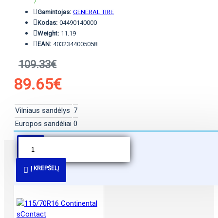
7
Gamintojas:
GENERAL TIRE
Kodas:
04490140000
Weight:
11.19
EAN:
4032344005058
109.33€
89.65€
Vilniaus sandėlys
7
Europos sandėliai
0
PANAŠŪS PASIŪLYMAI
Į KREPŠELĮ