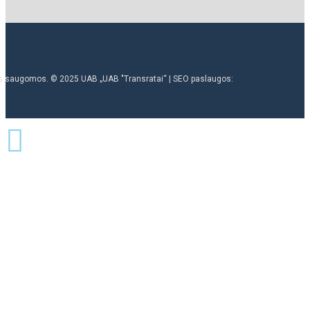
ės saugomos. © 2025 UAB „UAB "Transratai“ | SEO paslaugos: