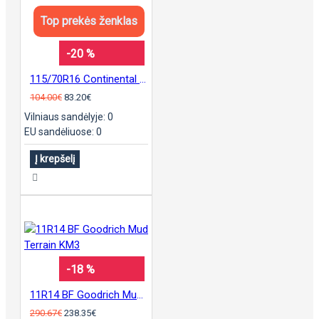
Top prekės ženklas
-20 %
115/70R16 Continental sContact
104.00€
83.20€
Vilniaus sandėlyje: 0
EU sandėliuose: 0
Į krepšelį
-18 %
11R14 BF Goodrich Mud Terrain KM3
290.67€
238.35€