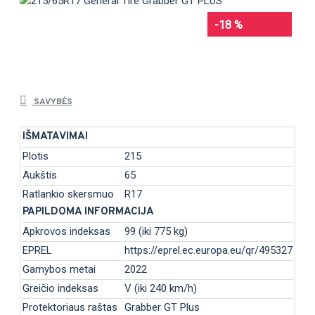
-18 %
SAVYBĖS
IŠMATAVIMAI
Plotis
215
Aukštis
65
Ratlankio skersmuo
R17
PAPILDOMA INFORMACIJA
Apkrovos indeksas
99 (iki 775 kg)
EPREL
https://eprel.ec.europa.eu/qr/495327
Gamybos metai
2022
Greičio indeksas
V (iki 240 km/h)
Protektoriaus raštas
Grabber GT Plus