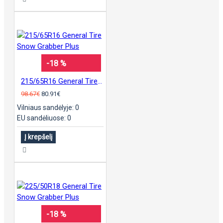
-18 %
215/65R16 General Tire Snow Grabber Plus
98.67€
80.91€
Vilniaus sandėlyje: 0
EU sandėliuose: 0
Į krepšelį
-18 %