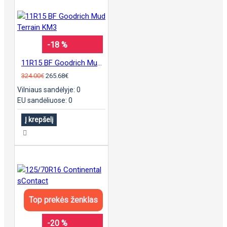
-18 %
11R15 BF Goodrich Mud Terrain KM3
324.00€
265.68€
Vilniaus sandėlyje: 0
EU sandėliuose: 0
Į krepšelį
Top prekės ženklas
-20 %