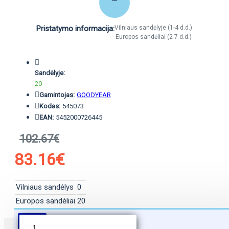
Pristatymo informacija:
Vilniaus sandėlyje (1-4 d.d.)
Europos sandėliai (2-7 d.d.)
Sandėlyje:
20
Gamintojas:
GOODYEAR
Kodas:
545073
EAN:
5452000726445
102.67€
83.16€
Vilniaus sandėlys
0
Europos sandėliai
20