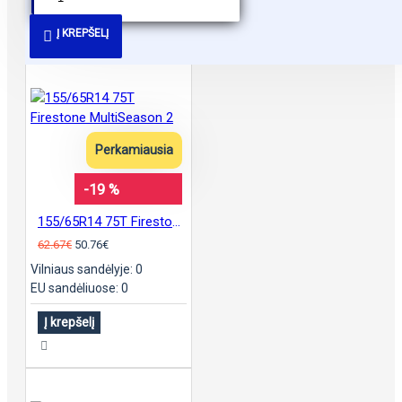
PANAŠŪS PASIŪLYMAI
Į KREPŠELĮ
Perkamiausia
-19 %
155/65R14 75T Firestone MultiSeason 2
62.67€
50.76€
Vilniaus sandėlyje: 0
EU sandėliuose: 0
Į krepšelį