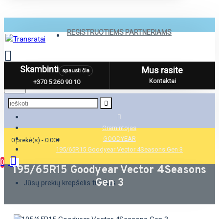
REGISTRUOTIEMS PARTNERIAMS
Skambinti
Mus rasite
spausti čia
Menu
Kontaktai
+370 5 260 90 10
Gramintojas
GOODYEAR
0 prekė(s) - 0.00€
195/65R15 Goodyear Vector 4Seasons Gen 3
0
195/65R15 Goodyear Vector 4Seasons
Gen 3
Jūsų prekių krepšelis tuščias