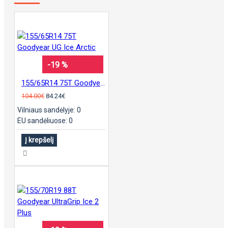
-19 %
155/65R14 75T Goodyear UG Ice Arctic
104.00€
84.24€
Vilniaus sandėlyje: 0
EU sandėliuose: 0
Į krepšelį