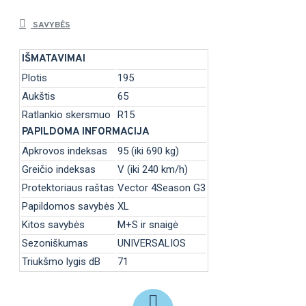
SAVYBĖS
IŠMATAVIMAI
Plotis
195
Aukštis
65
Ratlankio skersmuo
R15
PAPILDOMA INFORMACIJA
Apkrovos indeksas
95 (iki 690 kg)
Greičio indeksas
V (iki 240 km/h)
Protektoriaus raštas
Vector 4Season G3
Papildomos savybės
XL
Kitos savybės
M+S ir snaigė
Sezoniškumas
UNIVERSALIOS
Triukšmo lygis dB
71