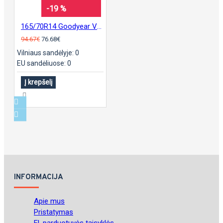
-19 %
165/70R14 Goodyear Vector 4Season G2
94.67€
76.68€
Vilniaus sandėlyje: 0
EU sandėliuose: 0
Į krepšelį
INFORMACIJA
Apie mus
Pristatymas
El. parduotuvės taisyklės