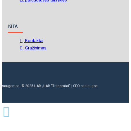
KITA
Kontaktai
Gražinimas
ės saugomos. © 2025 UAB „UAB "Transratai“ | SEO paslaugos: