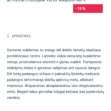
-19 %
APRAŠYMAS
Geresnis sukibimas su sniegu dėl didelio lamelių skaičiaus
protektoriaus centre. Lamelės veikia viena kitą susikirtimo
vietoje, priversdamos atsiverti ir geriau sukibti. Trumpesnis
stabdymo kelias ir geresnis valdymas ant sausos dangos.
Dėl tvirtų padangos viršaus ir pakraščių blokelių mažesnė
padangos deformacija didelių apkrovų metu, atliekant
manevrus. Atsparumas akvaplanavimui viso eksploatavimo
metu. Bėgant laikui grioveliai tolygiai keičiasi, kad paskirstytų
vandenį.