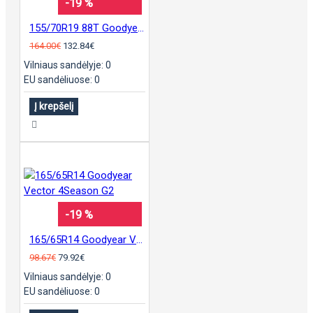
-19 %
155/70R19 88T Goodyear UltraGrip Ice 2 Plus
164.00€
132.84€
Vilniaus sandėlyje: 0
EU sandėliuose: 0
Į krepšelį
-19 %
165/65R14 Goodyear Vector 4Season G2
98.67€
79.92€
Vilniaus sandėlyje: 0
EU sandėliuose: 0