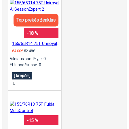
Top prekės ženklas
-18 %
155/65R14 75T Uniroyal AllSeasonExpert 2
64.00€
52.48€
Vilniaus sandėlyje: 0
EU sandėliuose: 0
Į krepšelį
-15 %