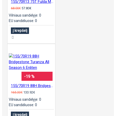
155/70R13 75T Fulda MultiControl
68.00€
57.80€
Vilniaus sandėlyje: 0
EU sandėliuose: 0
Į krepšelį
-19 %
155/70R19 88H Bridgestone Turanza All Season 6 Enliten
165.33€
133.92€
Vilniaus sandėlyje: 0
EU sandėliuose: 0
Į krepšelį