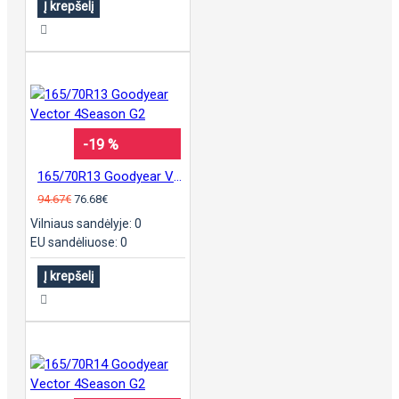
Į krepšelį
-19 %
165/70R13 Goodyear Vector 4Season G2
94.67€
76.68€
Vilniaus sandėlyje: 0
EU sandėliuose: 0
Į krepšelį