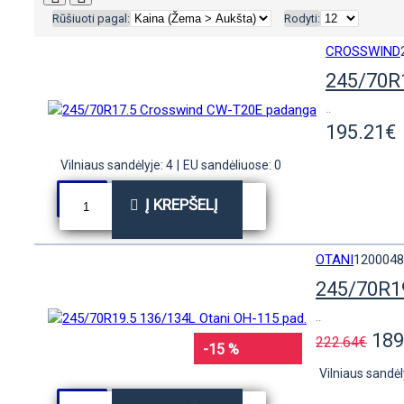
Rūšiuoti pagal:
Rodyti:
CROSSWIND
245/70R
..
195.21€
Vilniaus sandėlyje: 4
|
EU sandėliuose: 0
Į KREPŠELĮ
OTANI
120004
245/70R19
..
189
222.64€
-15 %
Vilniaus sandėl