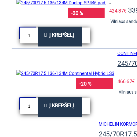
..
33
424.87€
-20 %
Vilniaus sandė
Į KREPŠELĮ
CONTINE
245/7
..
466.67€
-20 %
Vilniaus s
Į KREPŠELĮ
MICHELIN KORMO
245/70R17.5