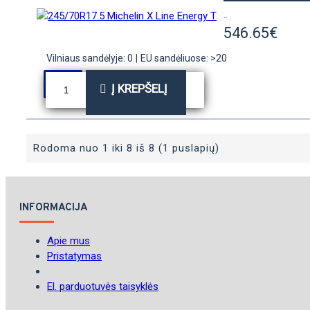
..
546.65€
Vilniaus sandėlyje: 0
|
EU sandėliuose: >20
Į KREPŠELĮ
Rodoma nuo 1 iki 8 iš 8 (1 puslapių)
INFORMACIJA
Apie mus
Pristatymas
El. parduotuvės taisyklės