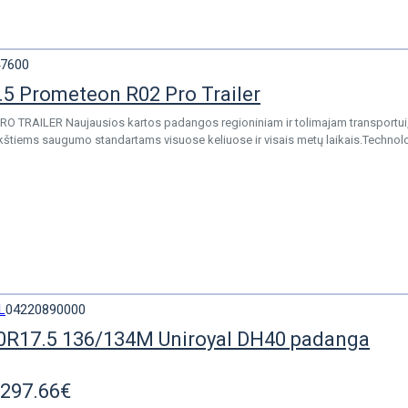
7600
5 Prometeon R02 Pro Trailer
 TRAILER Naujausios kartos padangos regioniniam ir tolimajam transportui
ukštiems saugumo standartams visuose keliuose ir visais metų laikais.Technolo
L
04220890000
0R17.5 136/134M Uniroyal DH40 padanga
297.66€