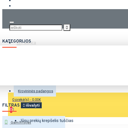
KROVININĖS PADANGOS
KATEGORIJOS
Paskyra
Vasarinės padangos
Žieminės padangos
Universalios padangos
Krovininės padangos
0 prekė(s) - 0.00€
FILTRAS
išvalyti
0
Jūsų prekių krepšelis tuščias
Gamintojas