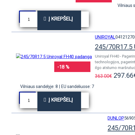
Vilniaus 
Į KREPŠELĮ
UNIROYAL
04121270
245/70R17.5 
Uniroyal FH40 - Pagerin
technologijos, pagerin
-18 %
ilgo atstumo maršrutuo
297.66
363.00€
Vilniaus sandėlyje: 8
|
EU sandėliuose: 7
Į KREPŠELĮ
DUNLOP
5690
245/70R1