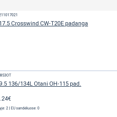
211017021
17.5 Crosswind CW-T20E padanga
8853OT
.5 136/134L Otani OH-115 pad.
.24€
yje: 2
|
EU sandėliuose: 0