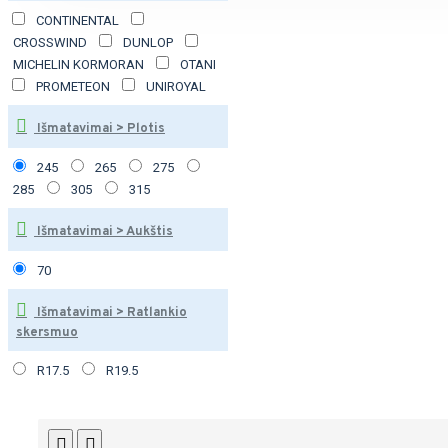
CONTINENTAL
CROSSWIND
DUNLOP
MICHELIN KORMORAN
OTANI
PROMETEON
UNIROYAL
Išmatavimai > Plotis
245
265
275
285
305
315
Išmatavimai > Aukštis
70
Išmatavimai > Ratlankio
skersmuo
R17.5
R19.5