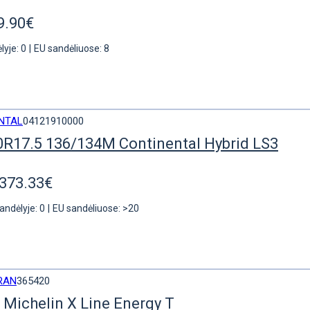
9.90€
lyje: 0
|
EU sandėliuose: 8
NTAL
04121910000
0R17.5 136/134M Continental Hybrid LS3
373.33€
andėlyje: 0
|
EU sandėliuose: >20
RAN
365420
 Michelin X Line Energy T