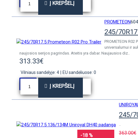
Į KREPŠELĮ
PROMETEON
604
245/70R17.
PROMETEON R02 PRO
universalumui ir a
naujosios serijos pagrindas. Ateitis yra dabar. Naujausios diz..
313.33€
Vilniaus sandėlyje: 4
|
EU sandėliuose: 0
Į KREPŠELĮ
UNIROYA
245/7
..
363.00€
-18 %