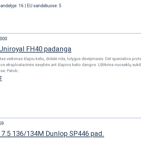
sandėlyje: 16
|
EU sandėliuose: 5
000
Uniroyal FH40 padanga
tas veikimas šlapiu keliu, didelė rida, tolygus dėvėjimasis. Dėl specialios prot
tos eksploatacinės savybės ant šlapios kelio dangos. Užtikrina nuoseklų suki
se. Patob..
€
59
7.5 136/134M Dunlop SP446 pad.