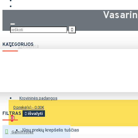
KROVININĖS PADANGOS
Vasari
KATEGORIJOS
Paskyra
Vasarinės padangos
Žieminės padangos
Universalios padangos
Krovininės padangos
0 prekė(s) - 0.00€
FILTRAS
išvalyti
0
Jūsų prekių krepšelis tuščias
Gamintojas