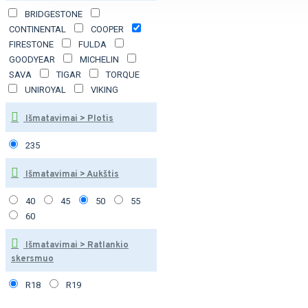
BRIDGESTONE
CONTINENTAL
COOPER
FIRESTONE
FULDA
GOODYEAR
MICHELIN
SAVA
TIGAR
TORQUE
UNIROYAL
VIKING
Išmatavimai > Plotis
235
Išmatavimai > Aukštis
40
45
50
55
60
Išmatavimai > Ratlankio
skersmuo
R18
R19