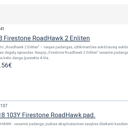
41
 Firestone RoadHawk 2 Enliten
ato „Roadhawk 2 Enliten“ – naujas padangas, užtikrinančias aukščiausią sukibi
otas degalų sąnaudas. Naujoji „Firestone Roadhawk 2 Enliten“ vasarinė padanga
a kelio danga (pasiekta A kla..
.56€
1137
8 103Y Firestone RoadHawk pad.
HAWK - vasarinė padanga, puikias eksploatacines savybes išlaikanti kasdien,