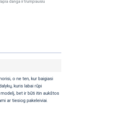
lapia danga ir trumpiausiu
orisi, o ne ten, kur baigiasi
lykų, kuris labai rūpi
modelį, bet ir būti itin aukštos
i ar tiesiog pakeleiviai.