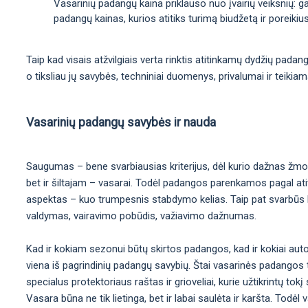
Vasarinių padangų kaina priklauso nuo įvairių veiksnių: 
padangų kainas, kurios atitiks turimą biudžetą ir poreikius
Taip kad visais atžvilgiais verta rinktis atitinkamų dydžių pada
o tiksliau jų savybės, techniniai duomenys, privalumai ir teikia
Vasarinių padangų savybės ir nauda
Saugumas – bene svarbiausias kriterijus, dėl kurio dažnas žmo
bet ir šiltajam – vasarai. Todėl padangos parenkamos pagal atit
aspektas – kuo trumpesnis stabdymo kelias. Taip pat svarbūs kit
valdymas, vairavimo pobūdis, važiavimo dažnumas.
Kad ir kokiam sezonui būtų skirtos padangos, kad ir kokiai aut
viena iš pagrindinių padangų savybių. Štai vasarinės padangos t
specialus protektoriaus raštas ir grioveliai, kurie užtikrintų t
Vasara būna ne tik lietinga, bet ir labai saulėta ir karšta. Tod