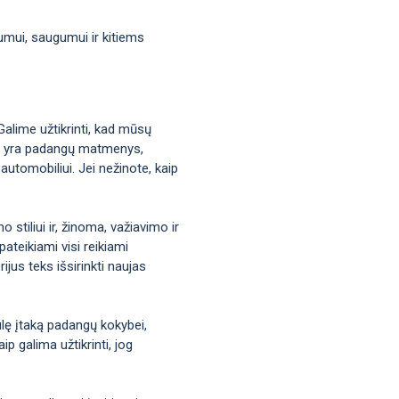
mumui, saugumui ir kitiems
Galime užtikrinti, kad mūsų
okie yra padangų matmenys,
automobiliui. Jei nežinote, kaip
stiliui ir, žinoma, važiavimo ir
ateikiami visi reikiami
jus teks išsirinkti naujas
iulę įtaką padangų kokybei,
p galima užtikrinti, jog