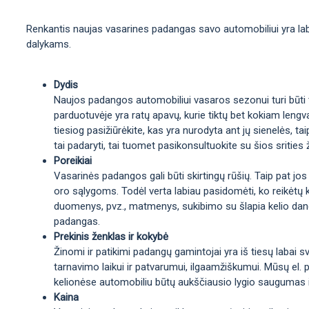
Renkantis naujas vasarines padangas savo automobiliui yra labai
dalykams.
Dydis
Naujos padangos automobiliui vasaros sezonui turi būti ta
parduotuvėje yra ratų apavų, kurie tiktų bet kokiam lengva
tiesiog pasižiūrėkite, kas yra nurodyta ant jų sienelės, 
tai padaryti, tai tuomet pasikonsultuokite su šios srities 
Poreikiai
Vasarinės padangos gali būti skirtingų rūšių. Taip pat jos
oro sąlygoms. Todėl verta labiau pasidomėti, ko reikėtų 
duomenys, pvz., matmenys, sukibimo su šlapia kelio danga 
padangas.
Prekinis ženklas ir kokybė
Žinomi ir patikimi padangų gamintojai yra iš tiesų labai sv
tarnavimo laikui ir patvarumui, ilgaamžiškumui. Mūsų el. p
kelionėse automobiliu būtų aukščiausio lygio saugumas 
Kaina