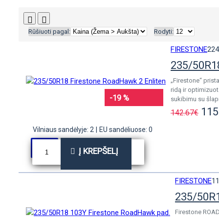
Rūšiuoti pagal:
Rodyti:
FIRESTONE
224
235/50R18
„Firestone“ prist
ridą ir optimizu
-19 %
sukibimu su šlapi
115
142.67€
Vilniaus sandėlyje: 2
|
EU sandėliuose: 0
Į KREPŠELĮ
FIRESTONE
1
235/50R1
Firestone ROAD