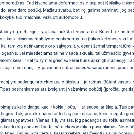
emperatūras. Tad išvengiama deformacijos ir taip pat išsilaiko tinka
bdo, arba daro posūkį. Mažiau svarbu, bet irgi galima paminėti, jog p
 kokybė, tuo maloniau važiuoti automobiliu.
abdymą, net jeigu ir yra labai aukšta temperatūra. Būtent tokias tec
ose, kai kiekvienas stabdymo centimetras turi įtakos kelionės rezulta
 kai tam yra netinkamos oro sąlygos, t. y. esant žemai temperatūrai 
logesnis. Jei miestiečiams tai ne visada aktualu, tai užmiesčio gyven
omi keliai ir dėl to žymiai greičiau keliai būna apsnigti ir aplediję. Ta
šiltajam sezonui, t. y. pavasario antrai pusei, vasarai, rudens pradžiai.
ėmesį yra padangų protektorius, o tiksliau – jo raštas. Būtent vasarai
nis. Tipas pasirenkamas atsižvelgiant į važiavimo pobūdį (įpročiai, greiti
imą su kelio danga, kad ir kokia ji būtų – ar sausa, ar šlapia. Taip pat t
irtingos. Tokį protektoriaus rašto tipą pasirenka tie, kurie mėgsta greitį 
eigiamas ypatybes. Vienas iš jų yra tas, jog padangos su tokiu asimetr
au keisti ratų apavus. Tad tai nėra ekonomiškas pasirinkimas. Nors bū
o tipas. Tačiau, kita vertus, tiesiog reikėtų atsižvelgti į savus poreiki