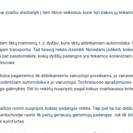
 svarbu atsižvelgti į tam tikrus veiksnius, kurie turi įtakos jų tinka
m tikrų matmenų, t. y. dydžio, kuris tiktų atitinkamam automobiliui. 
jam transportui. Tad tiesiog reikės išsirinkti. Norėdami įsitikinti, k
taip pat pasidomėkite, kokių dydžių padangos yra tinkamos konkrečiam 
žinovais.
 būna pagamintos tik atitinkamiems vairuotojo poreikiams, jo vairavimo 
konkrečiam automobiliui ir jo vairuotojui. Techniniuose aprašymuose p
galimybės. Dėl to reikėtų nuspręsti, pagal kokius svarbiausius kriteri
arbūs norint nuspręsti, kokias padangas rinktis. Taip pat tai turi didž
arduotuvėje rasite tik pačių geriausių gamintojų padangas. Juk tik šitai
ir komfortas.