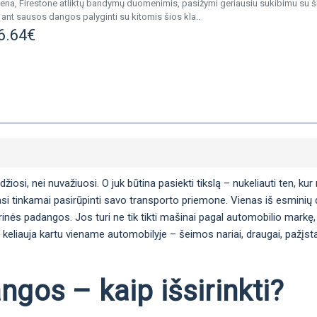
ena, Firestone atliktų bandymų duomenimis, pasižymi geriausiu sukibimu su š
ant sausos dangos palyginti su kitomis šios kla..
6.64€
si, nei nuvažiuosi. O juk būtina pasiekti tikslą – nukeliauti ten, kur n
si tinkamai pasirūpinti savo transporto priemone. Vienas iš esminių da
arinės padangos. Jos turi ne tik tikti mašinai pagal automobilio markę, 
 keliauja kartu viename automobilyje – šeimos nariai, draugai, pažįstam
gos – kaip išsirinkti?