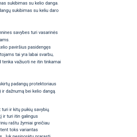
mas sukibimas su kelio danga.
adangų sukibimas su keliu daro
hnines savybes turi vasarinės
tams.
kelio paviršius pasidengęs
tojams tai yra labai svarbu,
d tenka važiuoti ne itin tinkamai
 skirtų padangų protektoriaus
s) ir dažnumą bei kelio dangą.
uri ir kitų puikių savybių.
ir turi itin galingus
iniu raštu žymiai greičiau
tent toks variantas
us. Juk nesinorėtų prarasti