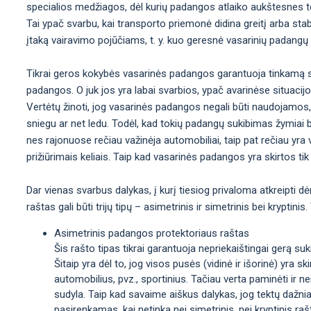
specialios medžiagos, dėl kurių padangos atlaiko aukštesnes t
Tai ypač svarbu, kai transporto priemonė didina greitį arba sta
įtaką vairavimo pojūčiams, t. y. kuo geresnė vasarinių padangų
Tikrai geros kokybės vasarinės padangos garantuoja tinkamą st
padangos. O juk jos yra labai svarbios, ypač avarinėse situacij
Vertėtų žinoti, jog vasarinės padangos negali būti naudojamos,
sniegu ar net ledu. Todėl, kad tokių padangų sukibimas žymiai b
nes rajonuose rečiau važinėja automobiliai, taip pat rečiau yra val
prižiūrimais keliais. Taip kad vasarinės padangos yra skirtos tik 
Dar vienas svarbus dalykas, į kurį tiesiog privaloma atkreipti d
raštas gali būti trijų tipų – asimetrinis ir simetrinis bei krypti
Asimetrinis padangos protektoriaus raštas
Šis rašto tipas tikrai garantuoja nepriekaištingai gerą sukib
Šitaip yra dėl to, jog visos pusės (vidinė ir išorinė) yra sk
automobilius, pvz., sportinius. Tačiau verta paminėti ir n
sudyla. Taip kad savaime aiškus dalykas, jog tektų dažni
pasirenkamas, kai netinka nei simetrinis, nei kryptinis rašt