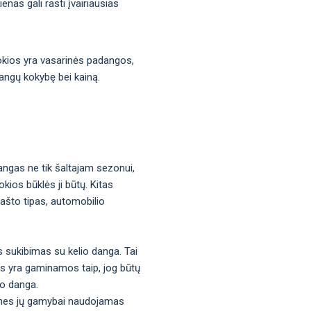
nas gali rasti įvairiausias
 kokios yra vasarinės padangos,
dangų kokybę bei kainą.
angas ne tik šaltajam sezonui,
kios būklės ji būtų. Kitas
rašto tipas, automobilio
s sukibimas su kelio danga. Tai
gos yra gaminamos taip, jog būtų
io danga.
os, nes jų gamybai naudojamas