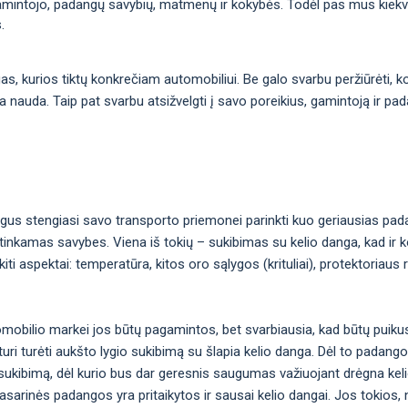
gamintojo, padangų savybių, matmenų ir kokybės. Todėl pas mus kiekvie
.
ngas, kurios tiktų konkrečiam automobiliui. Be galo svarbu peržiūrėti,
ma nauda. Taip pat svarbu atsižvelgti į savo poreikius, gamintoją ir pa
gus stengiasi savo transporto priemonei parinkti kuo geriausias pad
inkamas savybes. Viena iš tokių – sukibimas su kelio danga, kad ir ko
i aspektai: temperatūra, kitos oro sąlygos (krituliai), protektoriaus 
omobilio markei jos būtų pagamintos, bet svarbiausia, kad būtų puiku
uri turėti aukšto lygio sukibimą su šlapia kelio danga. Dėl to padan
okį sukibimą, dėl kurio bus dar geresnis saugumas važiuojant drėgna kel
ėl vasarinės padangos yra pritaikytos ir sausai kelio dangai. Jos toki