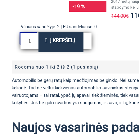
2017 metų nauji
-19 %
stabdymo keliu 
11
144.00€
Vilniaus sandėlyje: 2
|
EU sandėliuose: 0
Į KREPŠELĮ
Rodoma nuo 1 iki 2 iš 2 (1 puslapių)
Automobilis be gerų ratų kaip medžiojimas be ginklo. Nei sumedžio
kelionė. Tad ne veltui kiekvienas automobilio savininkas stengia
vairuotojams – tai ratai, ypač jų apavai: tiek žieminės, tiek vas
kokybės. Juk be galo svarbus yra saugumas, ir savo, ir tų, kurie
Naujos vasarinės padan