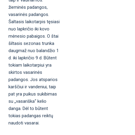
žieminės padangos,
vasarinės padangos.
Šaltasis laikotarpis tęsiasi
nuo lapkričio iki kovo
mėnesio pabaigos. O štai
šiltasis sezonas trunka
daugmaž nuo balandžio 1
d. iki lapkričio 9 d. Būtent
tokiam laikotarpiui yra
skirtos vasarinės
padangos. Jos atsparios
karščiui ir vandeniui, taip
pat yra puikus sukibimas
su „vasariška“ kelio
danga. Dėl to būtent
tokias padangas reiktų
naudoti vasarai.