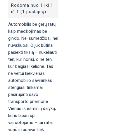
Rodoma nuo 1 iki 1
iš 1 (1 puslapių)
Automobilis be gerų ratų
kaip medžiojimas be
ginklo. Nei sumedžiosi, nei
nuvažiuosi. O juk būtina
pasiekti tikslą – nukeliauti
ten, kur norisi, o ne ten,
kur baigiasi kelionė. Tad
ne veltui kiekvienas
automobilio savininkas
stengiasi tinkamai
pasirūpinti savo
transporto priemone.
Vienas iš esminių dalykų,
kuris labai rūpi
vairuotojams – tai ratai,
ypač jų apavai: tiek