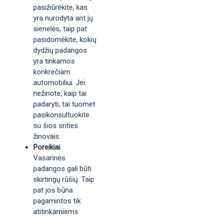
pasižiūrėkite, kas
yra nurodyta ant jų
sienelės, taip pat
pasidomėkite, kokių
dydžių padangos
yra tinkamos
konkrečiam
automobiliui. Jei
nežinote, kaip tai
padaryti, tai tuomet
pasikonsultuokite
su šios srities
žinovais.
Poreikiai
Vasarinės
padangos gali būti
skirtingų rūšių. Taip
pat jos būna
pagamintos tik
atitinkamiems