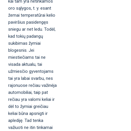
kai tam yra netinkamos
oro sąlygos, t. y. esant
žemai temperatūrai kelio
paviršius pasidengęs
sniegu ar net ledu. Todėl,
kad tokių padangų
sukibimas žymiai
blogesnis. Jei
miestiečiams tai ne
visada aktualu, tai
užmiesčio gyventojams
tai yra labai svarbu, nes
rajonuose rečiau važinėja
automobiliai, taip pat
rečiau yra valomi keliai ir
dėl to žymiai greičiau
keliai būna apsnigti ir
aplediję. Tad tenka
važiuoti ne itin tinkamai