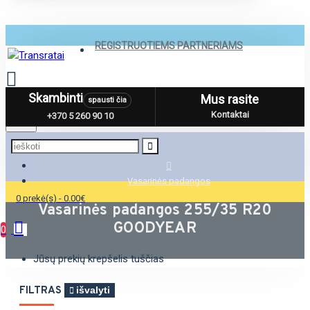
REGISTRUOTIEMS PARTNERIAMS
Skambinti
Mus rasite
spausti čia
Menu
Kontaktai
+370 5 260 90 10
Vasarinės padangos
0 prekė(s) - 0.00€
Vasarinės padangos 255/35 R20
GOODYEAR
0
Jūsų prekių krepšelis tuščias
FILTRAS
išvalyti