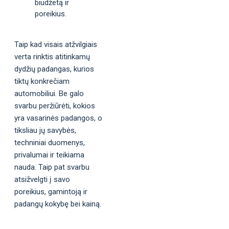
biudžetą ir
poreikius.
Taip kad visais atžvilgiais
verta rinktis atitinkamų
dydžių padangas, kurios
tiktų konkrečiam
automobiliui. Be galo
svarbu peržiūrėti, kokios
yra vasarinės padangos, o
tiksliau jų savybės,
techniniai duomenys,
privalumai ir teikiama
nauda. Taip pat svarbu
atsižvelgti į savo
poreikius, gamintoją ir
padangų kokybę bei kainą.