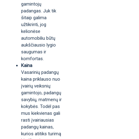
gamintojų
padangas. Juk tik
šitaip galima
užtikrinti, jog
kelionėse
automobiliu būtų
aukščiausio lygio
saugumas ir
komfortas.
Kaina
Vasarinių padangų
kaina priklauso nuo
įvairių veiksnių:
gamintojo, padangų
savybių, matmenų ir
kokybės. Todėl pas
mus kiekvienas gali
rasti įvairiausias
padangų kainas,
kurios atitiks turimą