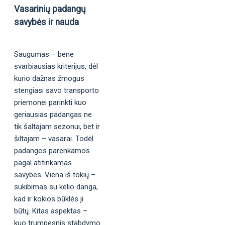
Vasarinių padangų
savybės ir nauda
Saugumas – bene
svarbiausias kriterijus, dėl
kurio dažnas žmogus
stengiasi savo transporto
priemonei parinkti kuo
geriausias padangas ne
tik šaltajam sezonui, bet ir
šiltajam – vasarai. Todėl
padangos parenkamos
pagal atitinkamas
savybes. Viena iš tokių –
sukibimas su kelio danga,
kad ir kokios būklės ji
būtų. Kitas aspektas –
kuo trumpesnis stabdymo