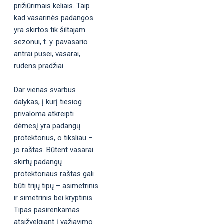
prižiūrimais keliais. Taip
kad vasarinės padangos
yra skirtos tik šiltajam
sezonui, t. y. pavasario
antrai pusei, vasarai,
rudens pradžiai.
Dar vienas svarbus
dalykas, į kurį tiesiog
privaloma atkreipti
dėmesį yra padangų
protektorius, o tiksliau –
jo raštas. Būtent vasarai
skirtų padangų
protektoriaus raštas gali
būti trijų tipų – asimetrinis
ir simetrinis bei kryptinis.
Tipas pasirenkamas
atsižvelgiant į važiavimo