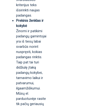
kriterijus teks
išsirinkti naujas
padangas.
Prekinis ženklas ir
kokybė
Žinomi ir patikimi
padangų gamintojai
yra iš tiesų labai
svarbūs norint
nuspręsti, kokias
padangas rinktis.
Taip pat tai turi
didžiulę įtaką
padangų kokybei,
tarnavimo laikui ir
patvarumui,
ilgaamžiškumui.
Mūsų el.
parduotuvėje rasite
tik pačių geriausių