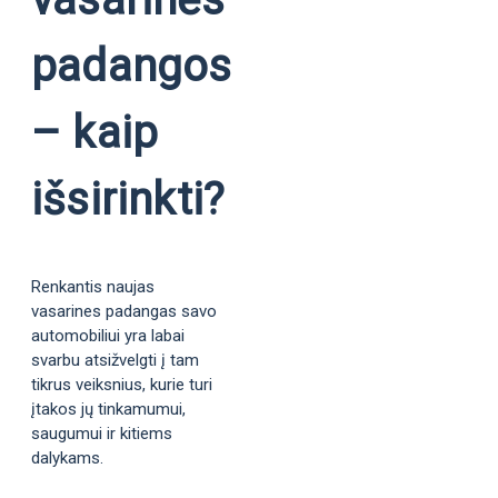
padangos
– kaip
išsirinkti?
Renkantis naujas
vasarines padangas savo
automobiliui yra labai
svarbu atsižvelgti į tam
tikrus veiksnius, kurie turi
įtakos jų tinkamumui,
saugumui ir kitiems
dalykams.