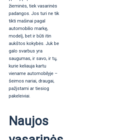
žieminės, tiek vasarinės
padangos. Jos turi ne tik
tikti mašinai pagal
automobilio markę,
modelį, bet ir būti itin
aukštos kokybės. Juk be
galo svarbus yra
saugumas, ir savo, ir tų,
kurie keliauja kartu
viename automobilyje –
šeimos nariai, draugai,
pažįstami ar tiesiog
pakeleiviai.
Naujos
vasarinės