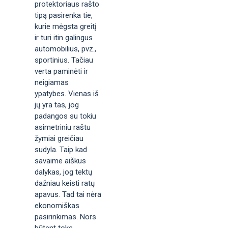
protektoriaus rašto
tipą pasirenka tie,
kurie mėgsta greitį
ir turi itin galingus
automobilius, pvz.,
sportinius. Tačiau
verta paminėti ir
neigiamas
ypatybes. Vienas iš
jų yra tas, jog
padangos su tokiu
asimetriniu raštu
žymiai greičiau
sudyla. Taip kad
savaime aiškus
dalykas, jog tektų
dažniau keisti ratų
apavus. Tad tai nėra
ekonomiškas
pasirinkimas. Nors
būtent toks