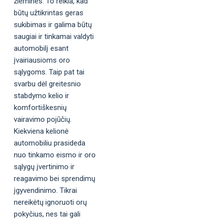
žiemines. To reikia, kad
būtų užtikrintas geras
sukibimas ir galima būtų
saugiai ir tinkamai valdyti
automobilį esant
įvairiausioms oro
sąlygoms. Taip pat tai
svarbu dėl greitesnio
stabdymo kelio ir
komfortiškesnių
vairavimo pojūčių.
Kiekviena kelionė
automobiliu prasideda
nuo tinkamo eismo ir oro
sąlygų įvertinimo ir
reagavimo bei sprendimų
įgyvendinimo. Tikrai
nereikėtų ignoruoti orų
pokyčius, nes tai gali