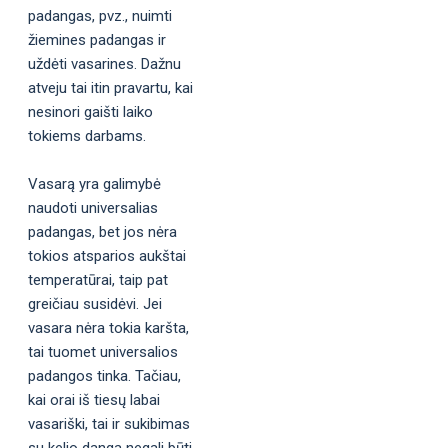
padangas, pvz., nuimti
žiemines padangas ir
uždėti vasarines. Dažnu
atveju tai itin pravartu, kai
nesinori gaišti laiko
tokiems darbams.
Vasarą yra galimybė
naudoti universalias
padangas, bet jos nėra
tokios atsparios aukštai
temperatūrai, taip pat
greičiau susidėvi. Jei
vasara nėra tokia karšta,
tai tuomet universalios
padangos tinka. Tačiau,
kai orai iš tiesų labai
vasariški, tai ir sukibimas
su kelio danga negali būti