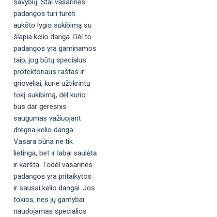
savybių. Štai vasarinės
padangos turi turėti
aukšto lygio sukibimą su
šlapia kelio danga. Dėl to
padangos yra gaminamos
taip, jog būtų specialus
protektoriaus raštas ir
grioveliai, kurie užtikrintų
tokį sukibimą, dėl kurio
bus dar geresnis
saugumas važiuojant
drėgna kelio danga.
Vasara būna ne tik
lietinga, bet ir labai saulėta
ir karšta. Todėl vasarinės
padangos yra pritaikytos
ir sausai kelio dangai. Jos
tokios, nes jų gamybai
naudojamas specialios