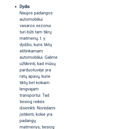
Dydis
Naujos padangos
automobiliui
vasaros sezonui
turi būti tam tikrų
matmenų, t. y.
dydžio, kuris tiktų
atitinkamam
automobiliui. Galime
užtikrinti, kad mūsų
parduotuvėje yra
ratų apavų, kurie
tiktų bet kokiam
lengvajam
transportui. Tad
tiesiog reikės
išsirinkti. Norėdami
įsitikinti, kokie yra
padangų
matmenys, tiesiog