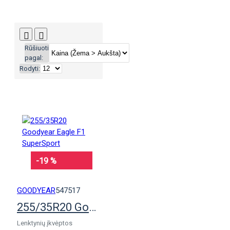
Rūšiuoti
pagal:
Rodyti:
-19 %
GOODYEAR
547517
255/35R20 Goodyear Eagle F1 SuperSport
Lenktynių įkvėptos