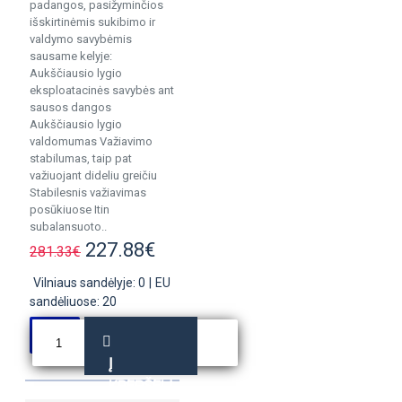
padangos, pasižyminčios
išskirtinėmis sukibimo ir
valdymo savybėmis
sausame kelyje:
Aukščiausio lygio
eksploatacinės savybės ant
sausos dangos
Aukščiausio lygio
valdomumas Važiavimo
stabilumas, taip pat
važiuojant dideliu greičiu
Stabilesnis važiavimas
posūkiuose Itin
subalansuoto..
227.88€
281.33€
Vilniaus sandėlyje: 0
|
EU
sandėliuose: 20
Į
KREPŠELĮ