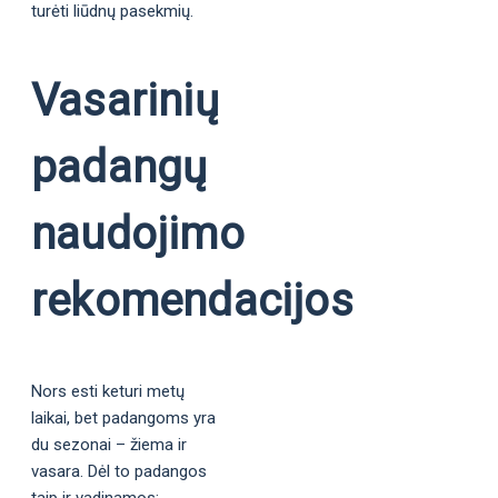
turėti liūdnų pasekmių.
Vasarinių
padangų
naudojimo
rekomendacijos
Nors esti keturi metų
laikai, bet padangoms yra
du sezonai – žiema ir
vasara. Dėl to padangos
taip ir vadinamos: