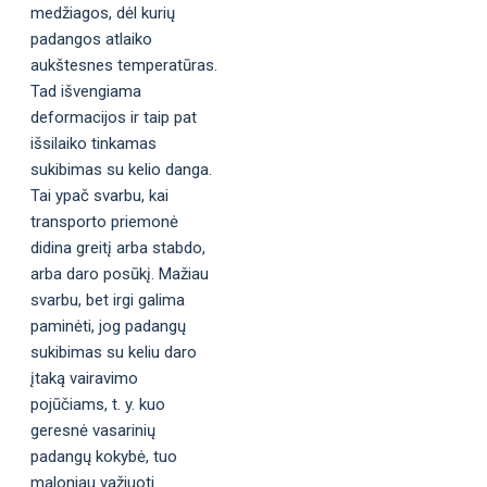
medžiagos, dėl kurių
padangos atlaiko
aukštesnes temperatūras.
Tad išvengiama
deformacijos ir taip pat
išsilaiko tinkamas
sukibimas su kelio danga.
Tai ypač svarbu, kai
transporto priemonė
didina greitį arba stabdo,
arba daro posūkį. Mažiau
svarbu, bet irgi galima
paminėti, jog padangų
sukibimas su keliu daro
įtaką vairavimo
pojūčiams, t. y. kuo
geresnė vasarinių
padangų kokybė, tuo
maloniau važiuoti