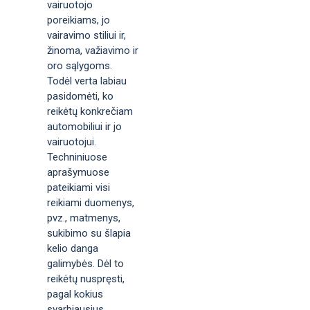
vairuotojo
poreikiams, jo
vairavimo stiliui ir,
žinoma, važiavimo ir
oro sąlygoms.
Todėl verta labiau
pasidomėti, ko
reikėtų konkrečiam
automobiliui ir jo
vairuotojui.
Techniniuose
aprašymuose
pateikiami visi
reikiami duomenys,
pvz., matmenys,
sukibimo su šlapia
kelio danga
galimybės. Dėl to
reikėtų nuspręsti,
pagal kokius
svarbiausius