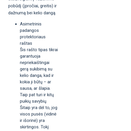
pobūdį (įpročiai, greitis) ir
dažnumą bei kelio dangą.
Asimetrinis
padangos
protektoriaus
raštas
Šis rašto tipas tikrai
garantuoja
nepriekaištingai
gerą sukibimą su
kelio danga, kad ir
kokia ji būtų – ar
sausa, ar šlapia.
Taip pat turi ir kitų
puikių savybių.
Šitaip yra dėl to, jog
visos pusės (vidinė
ir išorinė) yra
skirtingos. Tokį