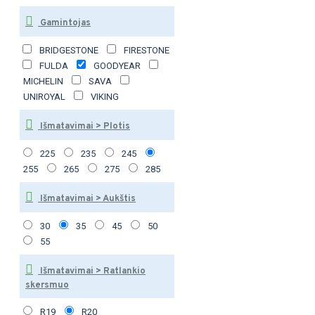
Gamintojas
BRIDGESTONE
FIRESTONE
FULDA
GOODYEAR
MICHELIN
SAVA
UNIROYAL
VIKING
Išmatavimai > Plotis
225
235
245
255
265
275
285
Išmatavimai > Aukštis
30
35
45
50
55
Išmatavimai > Ratlankio
skersmuo
R19
R20