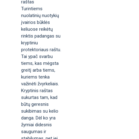
raštas
Turintiems
nuolatinių nuotykių
įvairios būklės
keliuose reikėtų
rinktis padangas su
kryptiniu
protektoriaus raštu.
Tai ypač svarbu
tiems, kas mėgsta
greitį arba tiems,
kuriems tenka
važinėti žvyrkeliais.
Kryptinis raštas
sukurtas tam, kad
būtų geresnis
sukibimas su kelio
danga. Dėl ko yra
žymiai didesnis
saugumas ir
stabilumas, net jei