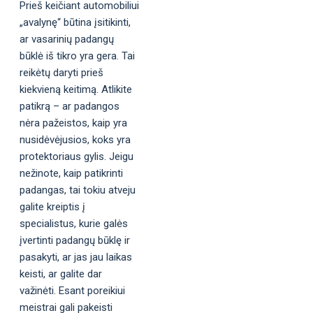
Prieš keičiant automobiliui
„avalynę“ būtina įsitikinti,
ar vasarinių padangų
būklė iš tikro yra gera. Tai
reikėtų daryti prieš
kiekvieną keitimą. Atlikite
patikrą – ar padangos
nėra pažeistos, kaip yra
nusidėvėjusios, koks yra
protektoriaus gylis. Jeigu
nežinote, kaip patikrinti
padangas, tai tokiu atveju
galite kreiptis į
specialistus, kurie galės
įvertinti padangų būklę ir
pasakyti, ar jas jau laikas
keisti, ar galite dar
važinėti. Esant poreikiui
meistrai gali pakeisti