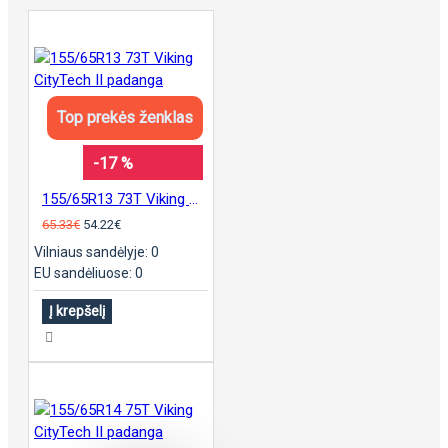
Top prekės ženklas
-17 %
155/65R13 73T Viking CityTech II padanga
65.33€
54.22€
Vilniaus sandėlyje: 0
EU sandėliuose: 0
Į krepšelį