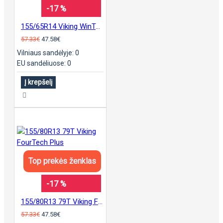
-17 %
155/65R14 Viking WinTech padanga
57.33€
47.58€
Vilniaus sandėlyje: 0
EU sandėliuose: 0
Į krepšelį
Top prekės ženklas
-17 %
155/80R13 79T Viking FourTech Plus
57.33€
47.58€