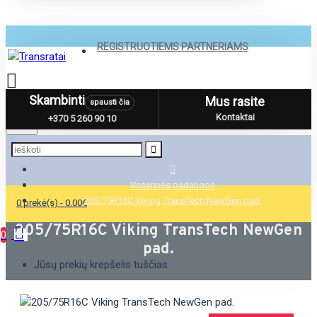
REGISTRUOTIEMS PARTNERIAMS
Skambinti
Mus rasite
spausti čia
Menu
Kontaktai
+370 5 260 90 10
Vasarinės padangos
205/75R16C Viking TransTech NewGen pad.
0 prekė(s) - 0.00€
205/75R16C Viking TransTech NewGen
0
pad.
Jūsų prekių krepšelis tuščias