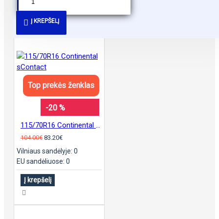
PANAŠŪS PASIŪLYMAI
Į KREPŠELĮ
Top prekės ženklas
-20 %
115/70R16 Continental sContact
104.00€
83.20€
Vilniaus sandėlyje: 0
EU sandėliuose: 0
Į krepšelį