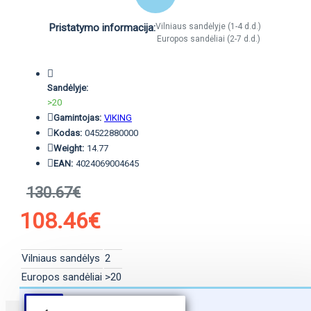
Pristatymo informacija:
Vilniaus sandėlyje (1-4 d.d.)
Europos sandėliai (2-7 d.d.)
Sandėlyje:
>20
Gamintojas:
VIKING
Kodas:
04522880000
Weight:
14.77
EAN:
4024069004645
130.67€
108.46€
Vilniaus sandėlys
2
Europos sandėliai
>20