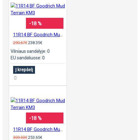
-18 %
11R14 BF Goodrich Mud Terrain KM3
290.67€
238.35€
Vilniaus sandėlyje: 0
EU sandėliuose: 0
Į krepšelį
-18 %
11R14 BF Goodrich Mud Terrain KM3
309.33€
253.65€