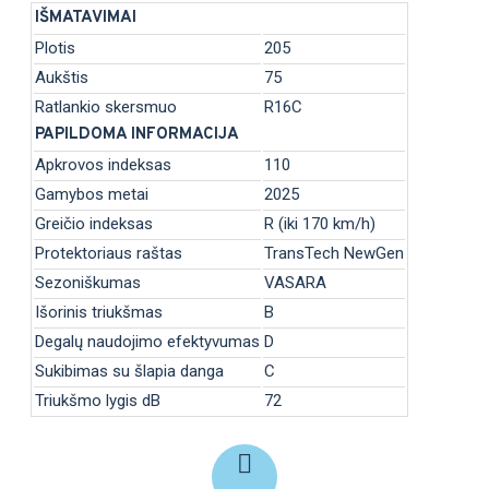
IŠMATAVIMAI
Plotis
205
Aukštis
75
Ratlankio skersmuo
R16C
PAPILDOMA INFORMACIJA
Apkrovos indeksas
110
Gamybos metai
2025
Greičio indeksas
R (iki 170 km/h)
Protektoriaus raštas
TransTech NewGen
Sezoniškumas
VASARA
Išorinis triukšmas
B
Degalų naudojimo efektyvumas
D
Sukibimas su šlapia danga
C
Triukšmo lygis dB
72