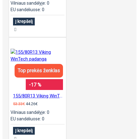
Vilniaus sandėlyje: 0
EU sandėliuose: 0
Į krepšelį
Top prekės ženklas
-17 %
155/80R13 Viking WinTech padanga
53.33€
44.26€
Vilniaus sandėlyje: 0
EU sandėliuose: 0
Į krepšelį