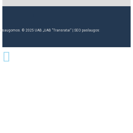
ės saugomos. © 2025 UAB „UAB "Transratai“ | SEO paslaugos: