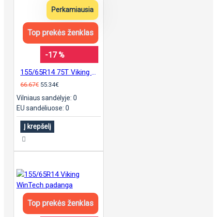
Perkamiausia
Top prekės ženklas
-17 %
155/65R14 75T Viking CityTech II padanga
66.67€
55.34€
Vilniaus sandėlyje: 0
EU sandėliuose: 0
Į krepšelį
Top prekės ženklas