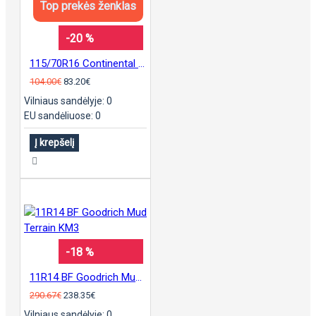
Top prekės ženklas
-20 %
115/70R16 Continental sContact
104.00€
83.20€
Vilniaus sandėlyje: 0
EU sandėliuose: 0
Į krepšelį
-18 %
11R14 BF Goodrich Mud Terrain KM3
290.67€
238.35€
Vilniaus sandėlyje: 0