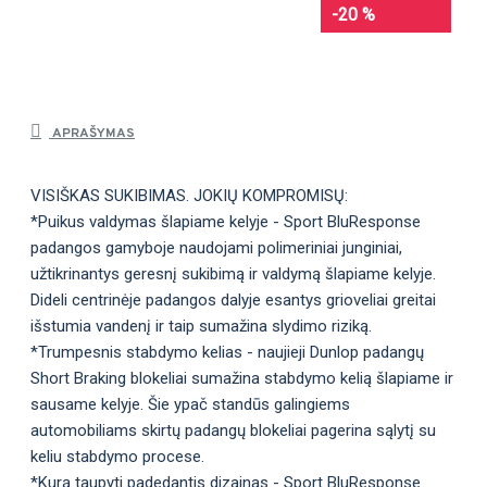
-20 %
APRAŠYMAS
VISIŠKAS SUKIBIMAS. JOKIŲ KOMPROMISŲ:
*Puikus valdymas šlapiame kelyje - Sport BluResponse
padangos gamyboje naudojami polimeriniai junginiai,
užtikrinantys geresnį sukibimą ir valdymą šlapiame kelyje.
Dideli centrinėje padangos dalyje esantys grioveliai greitai
išstumia vandenį ir taip sumažina slydimo riziką.
*Trumpesnis stabdymo kelias - naujieji Dunlop padangų
Short Braking blokeliai sumažina stabdymo kelią šlapiame ir
sausame kelyje. Šie ypač standūs galingiems
automobiliams skirtų padangų blokeliai pagerina sąlytį su
keliu stabdymo procese.
*Kurą taupyti padedantis dizainas - Sport BluResponse