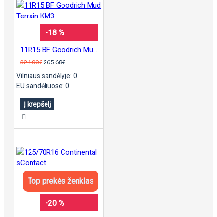
-18 %
11R15 BF Goodrich Mud Terrain KM3
324.00€
265.68€
Vilniaus sandėlyje: 0
EU sandėliuose: 0
Į krepšelį
Top prekės ženklas
-20 %