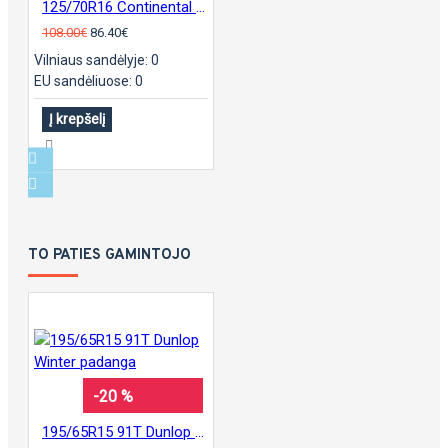
125/70R16 Continental sContact
108.00€
86.40€
Vilniaus sandėlyje: 0
EU sandėliuose: 0
Į krepšelį
TO PATIES GAMINTOJO
-20 %
195/65R15 91T Dunlop Winter padanga