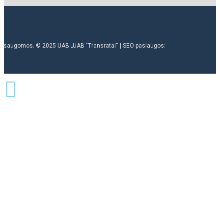
ės saugomos. © 2025 UAB „UAB "Transratai“ | SEO paslaugos: