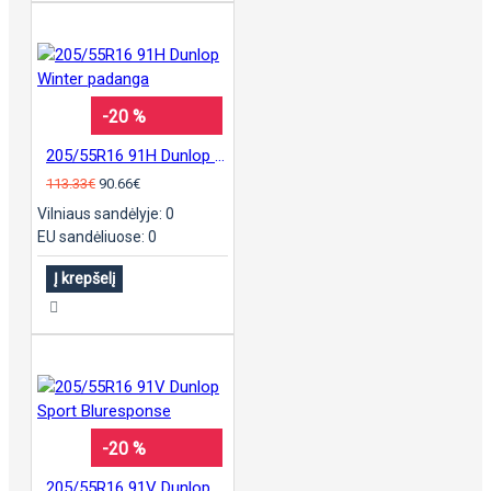
-20 %
205/55R16 91H Dunlop Winter padanga
113.33€
90.66€
Vilniaus sandėlyje: 0
EU sandėliuose: 0
Į krepšelį
-20 %
205/55R16 91V Dunlop Sport Bluresponse