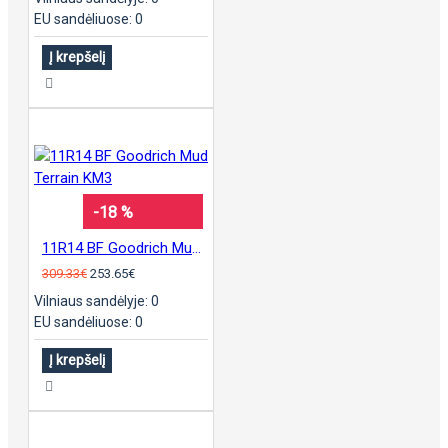
EU sandėliuose: 0
Į krepšelį
-18 %
11R14 BF Goodrich Mud Terrain KM3
309.33€
253.65€
Vilniaus sandėlyje: 0
EU sandėliuose: 0
Į krepšelį