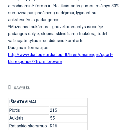
aerodinaminė forma ir lėtai įkaistantis gumos mišinys 30%
sumažina pasipriešinimą riedėjimui, lyginant su
ankstesnėmis padangomis.
*Mažesnis triukšmas - grioveliai, esantys išorinėje
padangos dalyje, slopina skleidžiamą triukšmą, todėl
važiuojate tyliau ir su didesniu komfortu.
Daugiau informacijos:
http://www.dunlop.eu/dunlop_lt/tires/passenger/sport-
bluresponse/?from=browse
SAVYBĖS
IŠMATAVIMAI
Plotis
215
Aukštis
55
Ratlankio skersmuo
R16