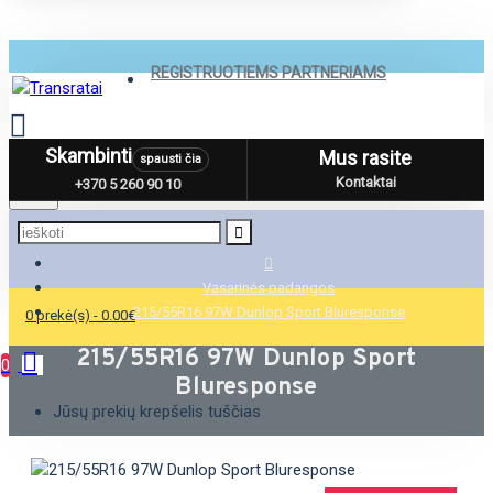
REGISTRUOTIEMS PARTNERIAMS
Skambinti
Mus rasite
spausti čia
Menu
Kontaktai
+370 5 260 90 10
Vasarinės padangos
215/55R16 97W Dunlop Sport Bluresponse
0 prekė(s) - 0.00€
215/55R16 97W Dunlop Sport
0
Bluresponse
Jūsų prekių krepšelis tuščias