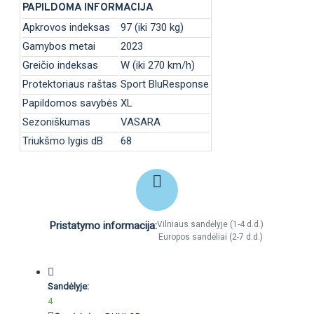
PAPILDOMA INFORMACIJA
Apkrovos indeksas
97 (iki 730 kg)
Gamybos metai
2023
Greičio indeksas
W (iki 270 km/h)
Protektoriaus raštas
Sport BluResponse
Papildomos savybės
XL
Sezoniškumas
VASARA
Triukšmo lygis dB
68
Pristatymo informacija:
Vilniaus sandėlyje (1-4 d.d.)
Europos sandėliai (2-7 d.d.)
Sandėlyje:
4