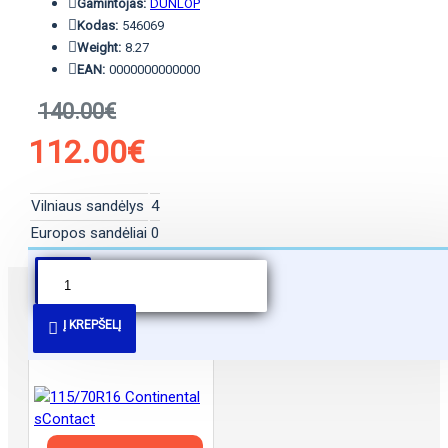
Gamintojas:
DUNLOP
Kodas:
546069
Weight:
8.27
EAN:
0000000000000
140.00€
112.00€
Vilniaus sandėlys
4
Europos sandėliai
0
PANAŠŪS PASIŪLYMAI
Į KREPŠELĮ