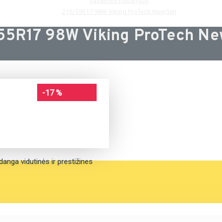
Vasarinės padangos
215/55R17 98W Viking ProTech NewGen
55R17 98W Viking ProTech N
-17 %
anga vidutinės ir prestižines