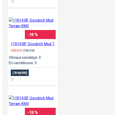
-18 %
11R14 BF Goodrich Mud Terrain KM3
290.67€
238.35€
Vilniaus sandėlyje: 0
EU sandėliuose: 0
Į krepšelį
-18 %