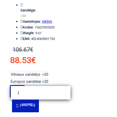
Sandėlyje:
>20
Gamintojas:
VIKING
Kodas:
15623920000
Weight:
9.61
EAN:
4024069001750
106.67€
88.53€
Vilniaus sandėlys
>20
Europos sandėliai
>20
Į KREPŠELĮ