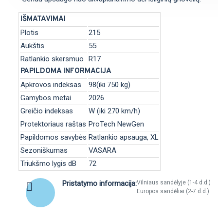
IŠMATAVIMAI
Plotis
215
Aukštis
55
Ratlankio skersmuo
R17
PAPILDOMA INFORMACIJA
Apkrovos indeksas
98(iki 750 kg)
Gamybos metai
2026
Greičio indeksas
W (iki 270 km/h)
Protektoriaus raštas
ProTech NewGen
Papildomos savybės
Ratlankio apsauga, XL
Sezoniškumas
VASARA
Triukšmo lygis dB
72
Pristatymo informacija:
Vilniaus sandėlyje (1-4 d.d.)
Europos sandėliai (2-7 d.d.)