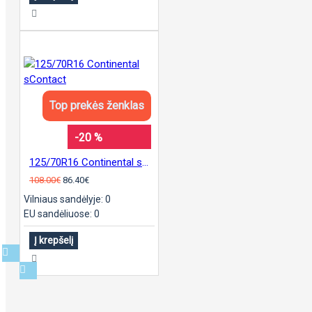
Top prekės ženklas
-20 %
125/70R16 Continental sContact
108.00€
86.40€
Vilniaus sandėlyje: 0
EU sandėliuose: 0
Į krepšelį