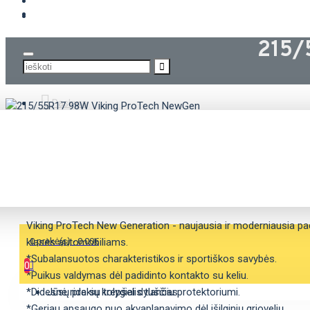
KROVININĖS PADANGOS
215/
Paskyra
APRAŠYMAS
SAVYBĖS
Viking ProTech New Generation - naujausia ir moderniausia pad
klasės automobiliams.
0 prekė(s) - 0.00€
*Subalansuotos charakteristikos ir sportiškos savybės.
0
*Puikus valdymas dėl padidinto kontakto su keliu.
*Didesnė rida su tolygiai dylančiu protektoriumi.
Jūsų prekių krepšelis tuščias
*Geriau apsaugo nuo akvaplanavimo dėl išilginių griovelių.