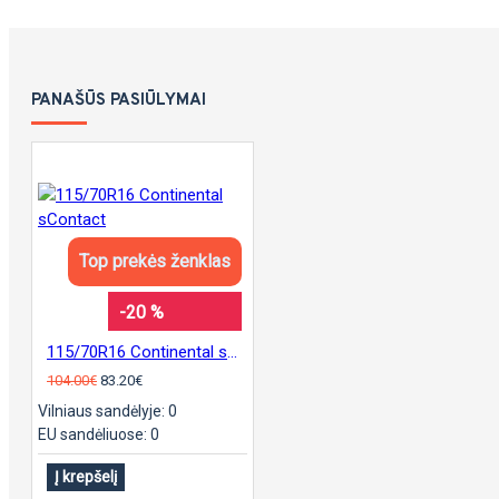
PANAŠŪS PASIŪLYMAI
Top prekės ženklas
-20 %
115/70R16 Continental sContact
104.00€
83.20€
Vilniaus sandėlyje: 0
EU sandėliuose: 0
Į krepšelį