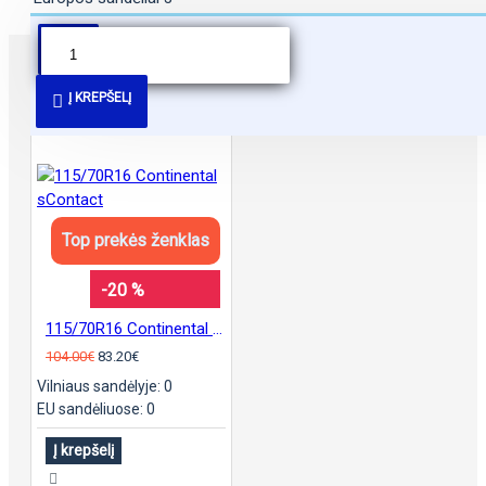
PANAŠŪS PASIŪLYMAI
Į KREPŠELĮ
Top prekės ženklas
-20 %
115/70R16 Continental sContact
104.00€
83.20€
Vilniaus sandėlyje: 0
EU sandėliuose: 0
Į krepšelį