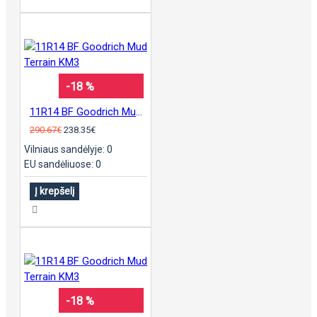
-18 %
11R14 BF Goodrich Mud Terrain KM3
290.67€
238.35€
Vilniaus sandėlyje: 0
EU sandėliuose: 0
Į krepšelį
-18 %