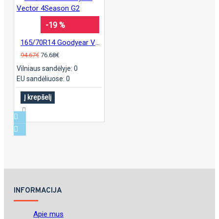
-19 %
165/70R14 Goodyear Vector 4Season G2
94.67€
76.68€
Vilniaus sandėlyje: 0
EU sandėliuose: 0
Į krepšelį
INFORMACIJA
Apie mus