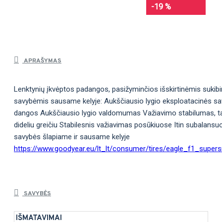
-19 %
APRAŠYMAS
Lenktynių įkvėptos padangos, pasižyminčios išskirtinėmis sukib
savybėmis sausame kelyje: Aukščiausio lygio eksploatacinės s
dangos Aukščiausio lygio valdomumas Važiavimo stabilumas, tai
dideliu greičiu Stabilesnis važiavimas posūkiuose Itin subalans
savybės šlapiame ir sausame kelyje
https://www.goodyear.eu/lt_lt/consumer/tires/eagle_f1_super
SAVYBĖS
IŠMATAVIMAI