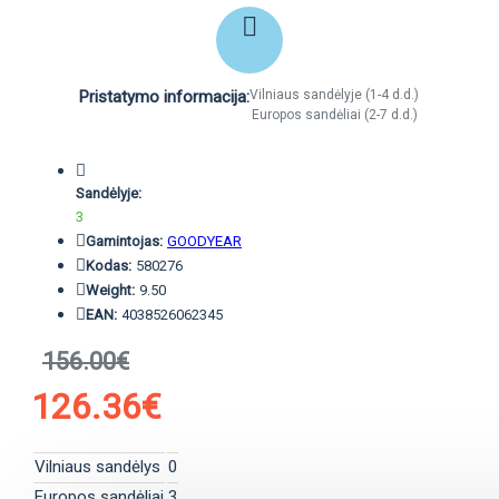
Pristatymo informacija:
Vilniaus sandėlyje (1-4 d.d.)
Europos sandėliai (2-7 d.d.)
Sandėlyje:
3
Gamintojas:
GOODYEAR
Kodas:
580276
Weight:
9.50
EAN:
4038526062345
156.00€
126.36€
Vilniaus sandėlys
0
Europos sandėliai
3