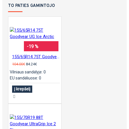
TO PATIES GAMINTOJO
-19 %
155/65R14 75T Goodyear UG Ice Arctic
104.00€
84.24€
Vilniaus sandėlyje: 0
EU sandėliuose: 0
Į krepšelį