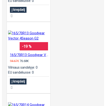
EU sandėliuose: 0
Į krepšelį
-19 %
165/70R13 Goodyear Vector 4Season G2
94.67€
76.68€
Vilniaus sandėlyje: 0
EU sandėliuose: 0
Į krepšelį