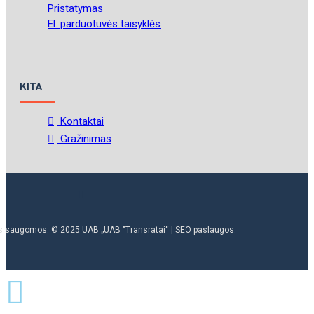
Pristatymas
El. parduotuvės taisyklės
KITA
Kontaktai
Gražinimas
ės saugomos. © 2025 UAB „UAB "Transratai“ | SEO paslaugos: