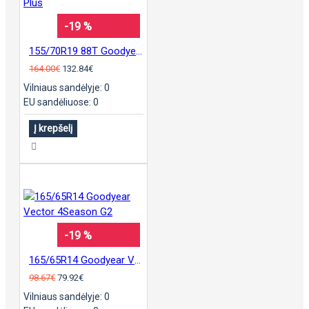
-19 %
155/70R19 88T Goodyear UltraGrip Ice 2 Plus
164.00€
132.84€
Vilniaus sandėlyje: 0
EU sandėliuose: 0
Į krepšelį
-19 %
165/65R14 Goodyear Vector 4Season G2
98.67€
79.92€
Vilniaus sandėlyje: 0