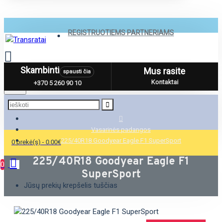
REGISTRUOTIEMS PARTNERIAMS
Skambinti
Mus rasite
spausti čia
Menu
Kontaktai
+370 5 260 90 10
Vasarinės padangos
225/40R18 Goodyear Eagle F1 SuperSport
0 prekė(s) - 0.00€
225/40R18 Goodyear Eagle F1
0
SuperSport
Jūsų prekių krepšelis tuščias