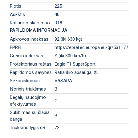
Plotis
225
Aukštis
40
Ratlankio skersmuo
R18
PAPILDOMA INFORMACIJA
Apkrovos indeksas
92 (iki 630 kg)
EPREL
https://eprel.ec.europa.eu/qr/531177
Greičio indeksas
Y (iki 300 km/h)
Protektoriaus raštas
Eagle F1 SuperSport
Papildomos savybės
Ratlankio apsauga, XL
Sezoniškumas
VASARA
Išorinis triukšmas
B
Degalų naudojimo
C
efektyvumas
Sukibimas su šlapia
B
danga
Triukšmo lygis dB
72