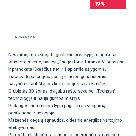
-19 %
APRAŠYMAS
Nesvarbu, ar važiuojate greitkeliu posūkyje, ar netikėtai
stabdote mieste, naujoji „Bridgestone Turanza 6“ pateisina
ir pranoksta lūkesčius net ir šlapiomis sąlygomis.
Turanza 6 padangos, pasižyminčios geriausiomis
savybėmis ant šlapios kelio dangos savo klasėje.
Grublėtas 3D šonas, dviguba rašto seka bei „Techsyn“
technologija ir nauja gumos mišinys.
Padangos, neturinčios lygių pagal manevringumą
posūkiuose ir tiesiojoje.
Mažesnės degalų sąnaudos, didesnis energijos vartojimo
efektyvumas.
Paruošta elektrinėms transporto priemonėms: padanga