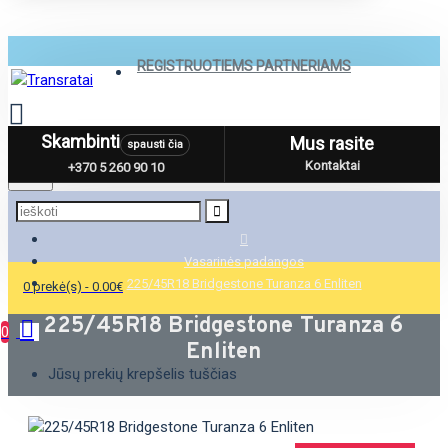
REGISTRUOTIEMS PARTNERIAMS
Skambinti
Mus rasite
spausti čia
Menu
Kontaktai
+370 5 260 90 10
Vasarinės padangos
225/45R18 Bridgestone Turanza 6 Enliten
0 prekė(s) - 0.00€
225/45R18 Bridgestone Turanza 6
0
Enliten
Jūsų prekių krepšelis tuščias