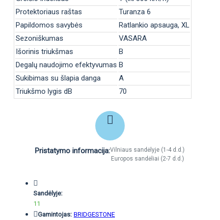
Protektoriaus raštas
Turanza 6
Papildomos savybės
Ratlankio apsauga, XL
Sezoniškumas
VASARA
Išorinis triukšmas
B
Degalų naudojimo efektyvumas
B
Sukibimas su šlapia danga
A
Triukšmo lygis dB
70
Pristatymo informacija:
Vilniaus sandėlyje (1-4 d.d.)
Europos sandėliai (2-7 d.d.)
Sandėlyje:
11
Gamintojas:
BRIDGESTONE