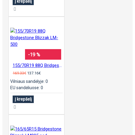
Į krepšelį
-19 %
155/70R19 88Q Bridgestone Blizzak LM-500
169.33€
137.16€
Vilniaus sandėlyje: 0
EU sandėliuose: 0
Į krepšelį