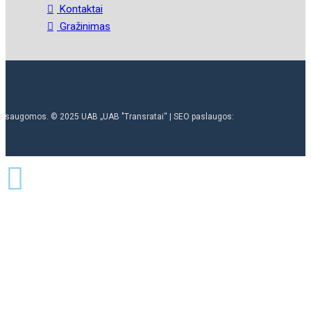
Kontaktai
Gražinimas
ės saugomos. © 2025 UAB „UAB "Transratai“ | SEO paslaugos: