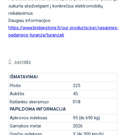
sukurta atsižvelgiant į konkrečius elektromobilių
reikalavimus.
Daugiau informacijos:
https://www.bridgestone.lt/our-products/psr/vasarines-
padangos-turanza/turanza6
SAVYBĖS
IŠMATAVIMAI
Plotis
225
Aukštis
45
Ratlankio skersmuo
R18
PAPILDOMA INFORMACIJA
Apkrovos indeksas
95 (iki 690 kg)
Gamybos metai
2026
Greičio indeksas
Y (iki 300 km/h)