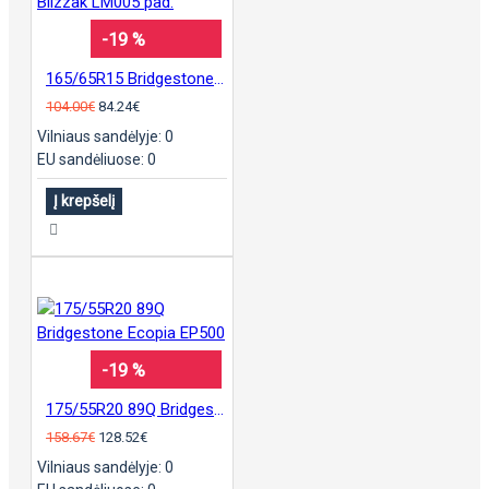
-19 %
165/65R15 Bridgestone Blizzak LM005 pad.
104.00€
84.24€
Vilniaus sandėlyje: 0
EU sandėliuose: 0
Į krepšelį
-19 %
175/55R20 89Q Bridgestone Ecopia EP500
158.67€
128.52€
Vilniaus sandėlyje: 0