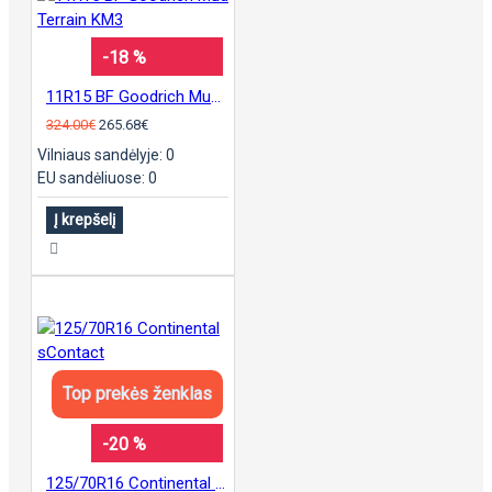
-18 %
11R15 BF Goodrich Mud Terrain KM3
324.00€
265.68€
Vilniaus sandėlyje: 0
EU sandėliuose: 0
Į krepšelį
Top prekės ženklas
-20 %
125/70R16 Continental sContact