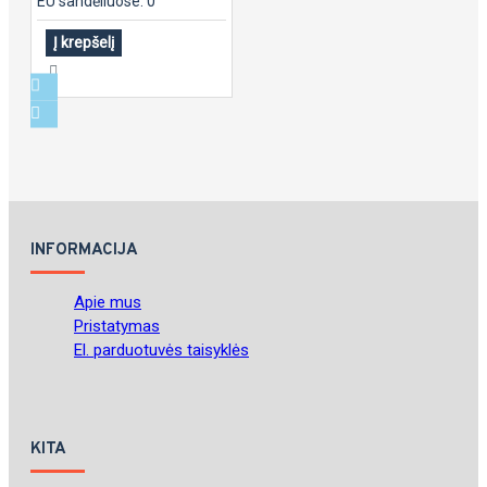
EU sandėliuose: 0
Į krepšelį
INFORMACIJA
Apie mus
Pristatymas
El. parduotuvės taisyklės
KITA