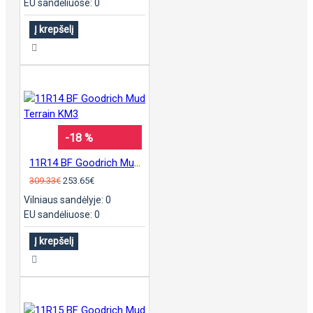
EU sandėliuose: 0
Į krepšelį
-18 %
11R14 BF Goodrich Mud Terrain KM3
309.33€
253.65€
Vilniaus sandėlyje: 0
EU sandėliuose: 0
Į krepšelį