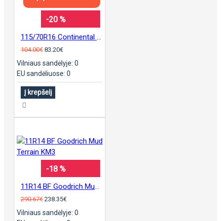
-20 %
115/70R16 Continental sContact
104.00€
83.20€
Vilniaus sandėlyje: 0
EU sandėliuose: 0
Į krepšelį
-18 %
11R14 BF Goodrich Mud Terrain KM3
290.67€
238.35€
Vilniaus sandėlyje: 0