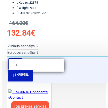
Kodas:
22375
Weight:
9.31
EAN:
3286342237510
164.00€
132.84€
Vilniaus sandėlys
2
Europos sandėliai
9
PANAŠŪS PASIŪLYMAI
Į KREPŠELĮ
Top prekės ženklas