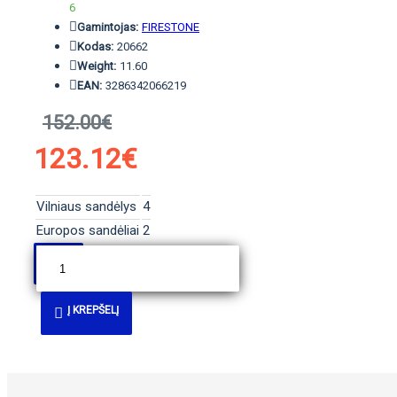
6
Gamintojas:
FIRESTONE
Kodas:
20662
Weight:
11.60
EAN:
3286342066219
152.00€
123.12€
Vilniaus sandėlys
4
Europos sandėliai
2
Į KREPŠELĮ