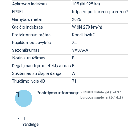
Apkrovos indeksas
105 (iki 925 kg)
EPREL
https://eprel.ec.europa.eu/qr
Gamybos metai
2026
Greičio indeksas
W (iki 270 km/h)
Protektoriaus raštas
RoadHawk 2
Papildomos savybės
XL
Sezoniškumas
VASARA
Išorinis triukšmas
B
Degalų naudojimo efektyvumas
B
Sukibimas su šlapia danga
A
Triukšmo lygis dB
71
Pristatymo informacija:
Vilniaus sandėlyje (1-4 d.d.)
Europos sandėliai (2-7 d.d.)
Sandėlyje: