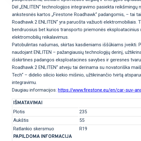
Dėl „ENLITEN“ technologijos integravimo pasiekta reikšmingų n
ankstesnės kartos „Firestone Roadhawk“ padangomis, – tai taip
Roadhawk 2 ENLITEN“ yra paruošta važiuoti elektromobiliais. Tai r
bendruosius bet kurios transporto priemonės eksploatacinius re
elektromobilių reikalavimus.
Patobulintas našumas, skirtas kasdieniams iššūkiams įveikti. 
naudojant ENLITEN – pažangiausių technologijų derinį, užtikr
išskirtines padangos eksploatacines savybes ir geresnes tvaru
Roadhawk 2 ENLITEN“ atveju tai derinama su novatoriška maiš
Tech“ – didelio silicio kiekio mišinio, užtikrinančio tvirtą atsparu
integravimu.
Daugiau informacijos:
https://www.firestone.eu/en/car-suv-a
IŠMATAVIMAI
Plotis
235
Aukštis
55
Ratlankio skersmuo
R19
PAPILDOMA INFORMACIJA