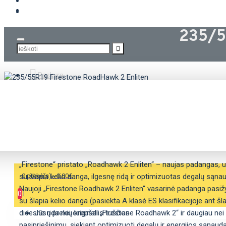
KROVININĖS PADANGOS
235/5
Paskyra
APRAŠYMAS
SAVYBĖS
„Firestone“ pristato „Roadhawk 2 Enliten“ – naujas padangas, u
su šlapia kelio danga, ilgesnę ridą ir optimizuotas degalų sąna
0 prekė(s) - 0.00€
Naujoji „Firestone Roadhawk 2 Enliten“ vasarinė padanga pasiž
0
su šlapia kelio danga (pasiekta A klasė ES klasifikacijoje ant š
didesne rida nei originali „Firestone Roadhawk 2“ ir daugiau n
Jūsų prekių krepšelis tuščias
pasipriešinimu, siekiant optimizuoti degalų ir energijos sąnaud