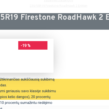
Vasarinės padangos
235/55R19 Firestone RoadHawk 2 Enliten
5R19 Firestone RoadHawk 2 E
-19 %
žtikrinančias aukščiausią sukibimą
udas.
ymi geriausiu savo klasėje sukibimu
lapios kelio dangos), 20 procentų
ei 10 procentų sumažintu riedėjimo
as.