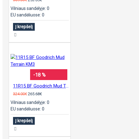
Vilniaus sandėlyje: 0
EU sandėliuose: 0
Į krepšelį
-18 %
11R15 BF Goodrich Mud Terrain KM3
324.00€
265.68€
Vilniaus sandėlyje: 0
EU sandėliuose: 0
Į krepšelį