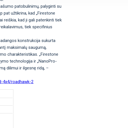
ašumo patobulinimų, palyginti su
 pat užtikrina, kad „Firestone
eiškia, kad ji gali patenkinti tiek
ikalavimus, tiek specifinius
Padangos konstrukcija sukurta
inantį maksimalų saugumą,
mo charakteristikas. „Firestone
ymo technologija ir „NanoPro-
mą dilimui ir ilgesnę ridą, –
nd-4x4/roadhawk-2