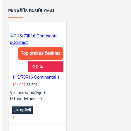
PANAŠŪS PASIŪLYMAI
Top prekės ženklas
-20 %
115/70R16 Continental sContact
104.00€
83.20€
Vilniaus sandėlyje: 0
EU sandėliuose: 0
Į krepšelį