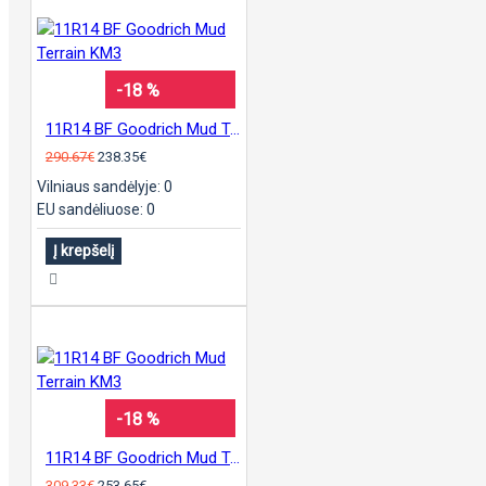
-18 %
11R14 BF Goodrich Mud Terrain KM3
290.67€
238.35€
Vilniaus sandėlyje: 0
EU sandėliuose: 0
Į krepšelį
-18 %
11R14 BF Goodrich Mud Terrain KM3
309.33€
253.65€