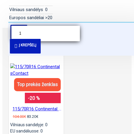
Vilniaus sandėlys
0
Europos sandėliai
>20
PANAŠŪS PASIŪLYMAI
Į KREPŠELĮ
Top prekės ženklas
-20 %
115/70R16 Continental sContact
104.00€
83.20€
Vilniaus sandėlyje: 0
EU sandėliuose: 0