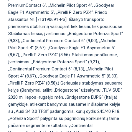
PremiumContact 6“, „Michelin Pilot Sport 4“, „Goodyear
Eagle F1 Asymmetric 5“, „Pirelli P Zero PZ4“. Priedo
ataskaitos Nr. [713190691-PS]. Išlaikyti transporto
priemonės stabilumą važiuojant tiek tiesiai, tiek posūkiuose.
Stabilumas tiesiai, įvertinimas: „Bridgestone Potenza Sport“
(9,33), „Continental Premium Contact 6“ (9,00), „Michelin
Pilot Sport 4“ (8,67), „Goodyear Eagle F1 Asymmetric 5“
(8,67), „Pirelli P Zero PZ4“ (8,56). Stabilumas posūkiuose,
įvertinimas: „Bridgestone Potenza Sport“ (9,21),
„Continental Premium Contact 6“ (8,13), „Michelin Pilot
Sport 4“ (8,67), „Goodyear Eagle F1 Asymmetric 5“ (8,33),
„Pirelli P Zero PZ4“ (8,58).) Geriausias stabdymas sausame
kelyje (Bandymai, atlikti „Bridgestone“ užsakymu „TÜV SÜD“
2020 m. liepos–rugsėjo mėn. „Bridgestone EUPG“ (Italija)
gamykloje, atliekant bandymus sausame ir šlapiame kelyje
su „Audi S4 3.0 TFSI“ padangomis, kurių dydis 245/40 R18.
„Potenza Sport“ palyginta su pagrindinių konkurentų tame
pačiame segmente rezultatais: „Continental