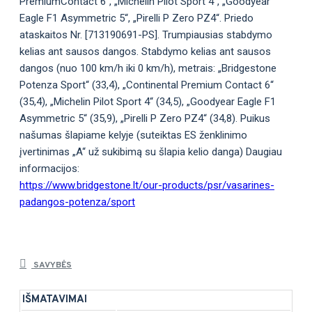
PremiumContact 6“, „Michelin Pilot Sport 4“, „Goodyear
Eagle F1 Asymmetric 5“, „Pirelli P Zero PZ4“. Priedo
ataskaitos Nr. [713190691-PS]. Trumpiausias stabdymo
kelias ant sausos dangos. Stabdymo kelias ant sausos
dangos (nuo 100 km/h iki 0 km/h), metrais: „Bridgestone
Potenza Sport“ (33,4), „Continental Premium Contact 6“
(35,4), „Michelin Pilot Sport 4“ (34,5), „Goodyear Eagle F1
Asymmetric 5“ (35,9), „Pirelli P Zero PZ4“ (34,8). Puikus
našumas šlapiame kelyje (suteiktas ES ženklinimo
įvertinimas „A“ už sukibimą su šlapia kelio danga) Daugiau
informacijos:
https://www.bridgestone.lt/our-products/psr/vasarines-
padangos-potenza/sport
SAVYBĖS
IŠMATAVIMAI