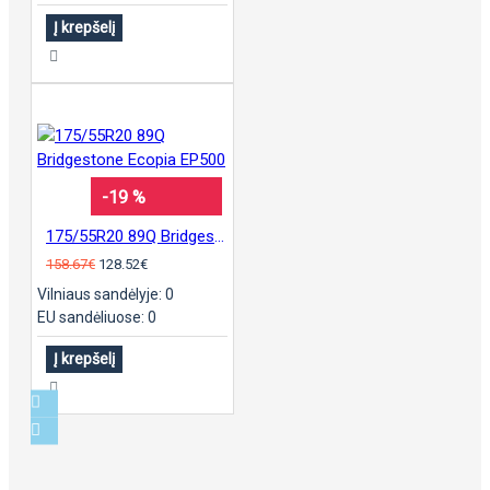
Į krepšelį
-19 %
175/55R20 89Q Bridgestone Ecopia EP500
158.67€
128.52€
Vilniaus sandėlyje: 0
EU sandėliuose: 0
Į krepšelį