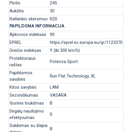
Plotis
245
Aukštis
30
Ratlankio skersmuo
R20
PAPILDOMA INFORMACIJA
Apkrovos indeksas
90
EPREL
https://eprel.ec.europa.eu/qr/1123370
Greičio indeksas
Y (iki 300 km/h)
Protektoriaus
Potenza Sport
raštas
Papildomos
Run Flat Technology, XL
savybės
Kitos savybės
LAM
Sezoniškumas
VASARA
Išorinis triukšmas
B
Degalų naudojimo
D
efektyvumas
Sukibimas su šlapia
B
danga