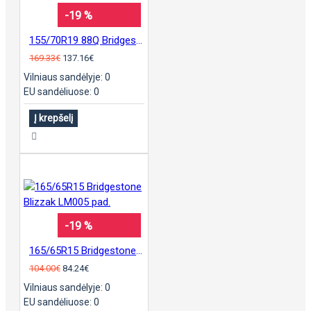
-19 %
155/70R19 88Q Bridgestone Blizzak LM-500
169.33€
137.16€
Vilniaus sandėlyje: 0
EU sandėliuose: 0
Į krepšelį
-19 %
165/65R15 Bridgestone Blizzak LM005 pad.
104.00€
84.24€
Vilniaus sandėlyje: 0
EU sandėliuose: 0