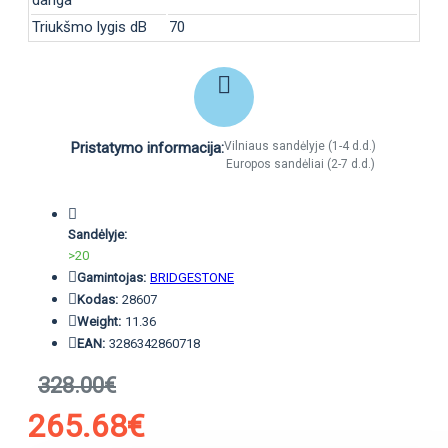
Triukšmo lygis dB
70
Pristatymo informacija:
Vilniaus sandėlyje (1-4 d.d.)
Europos sandėliai (2-7 d.d.)
Sandėlyje:
>20
Gamintojas:
BRIDGESTONE
Kodas:
28607
Weight:
11.36
EAN:
3286342860718
328.00€
265.68€