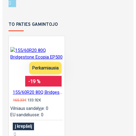
TO PATIES GAMINTOJO
Perkamiausia
-19 %
155/60R20 80Q Bridgestone Ecopia EP500
165.33€
133.92€
Vilniaus sandėlyje: 0
EU sandėliuose: 0
Į krepšelį