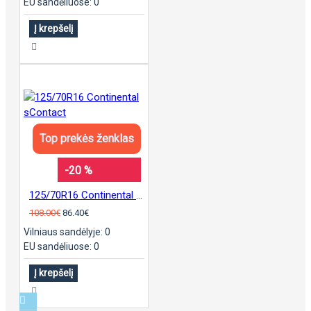
EU sandėliuose: 0
Į krepšelį
Top prekės ženklas
-20 %
125/70R16 Continental sContact
108.00€
86.40€
Vilniaus sandėlyje: 0
EU sandėliuose: 0
Į krepšelį