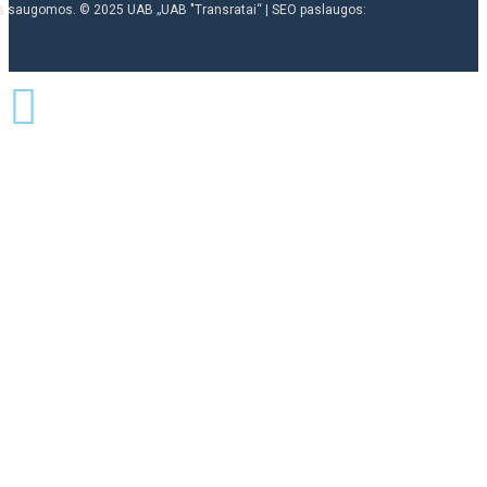
ės saugomos. © 2025 UAB „UAB "Transratai“ | SEO paslaugos: