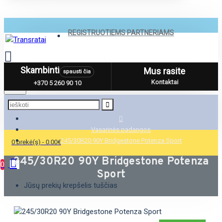
REGISTRUOTIEMS PARTNERIAMS
Skambinti
Mus rasite
spausti čia
Menu
Kontaktai
+370 5 260 90 10
Vasarinės padangos
245/30R20 90Y Bridgestone Potenza Sport
0 prekė(s) - 0.00€
245/30R20 90Y Bridgestone Potenza
0
Sport
Jūsų prekių krepšelis tuščias