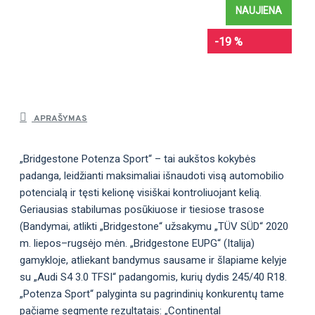
NAUJIENA
-19 %
APRAŠYMAS
„Bridgestone Potenza Sport“ – tai aukštos kokybės
padanga, leidžianti maksimaliai išnaudoti visą automobilio
potencialą ir tęsti kelionę visiškai kontroliuojant kelią.
Geriausias stabilumas posūkiuose ir tiesiose trasose
(Bandymai, atlikti „Bridgestone“ užsakymu „TÜV SÜD“ 2020
m. liepos–rugsėjo mėn. „Bridgestone EUPG“ (Italija)
gamykloje, atliekant bandymus sausame ir šlapiame kelyje
su „Audi S4 3.0 TFSI“ padangomis, kurių dydis 245/40 R18.
„Potenza Sport“ palyginta su pagrindinių konkurentų tame
pačiame segmente rezultatais: „Continental