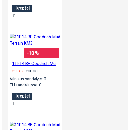
Į krepšelį
-18 %
11R14 BF Goodrich Mud Terrain KM3
290.67€
238.35€
Vilniaus sandėlyje: 0
EU sandėliuose: 0
Į krepšelį