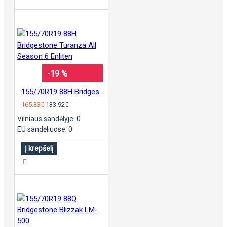
-19 %
155/70R19 88H Bridgestone Turanza All Season 6 Enliten
165.33€
133.92€
Vilniaus sandėlyje: 0
EU sandėliuose: 0
Į krepšelį