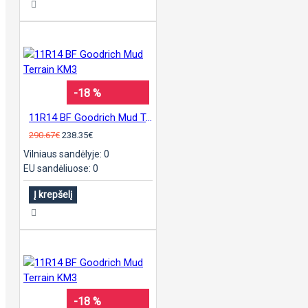
-18 %
11R14 BF Goodrich Mud Terrain KM3
290.67€
238.35€
Vilniaus sandėlyje: 0
EU sandėliuose: 0
Į krepšelį
-18 %