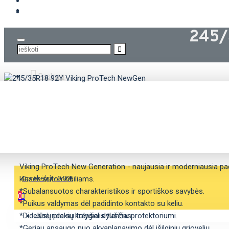
KROVININĖS PADANGOS
245/
Paskyra
APRAŠYMAS
SAVYBĖS
Viking ProTech New Generation - naujausia ir moderniausia pad
klasės automobiliams.
0 prekė(s) - 0.00€
*Subalansuotos charakteristikos ir sportiškos savybės.
0
*Puikus valdymas dėl padidinto kontakto su keliu.
*Didesnė rida su tolygiai dylančiu protektoriumi.
Jūsų prekių krepšelis tuščias
*Geriau apsaugo nuo akvaplanavimo dėl išilginių griovelių.