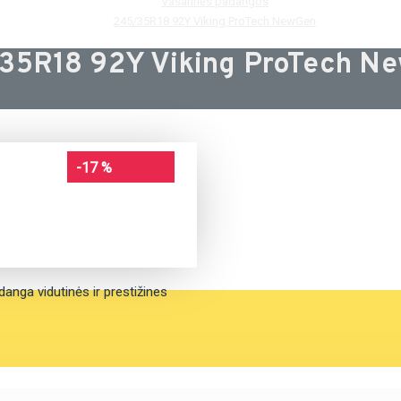
Vasarinės padangos
245/35R18 92Y Viking ProTech NewGen
35R18 92Y Viking ProTech N
-17 %
anga vidutinės ir prestižines