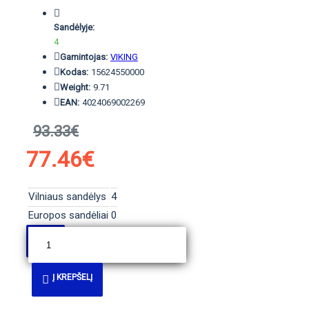
Sandėlyje:
4
Gamintojas:
VIKING
Kodas:
15624550000
Weight:
9.71
EAN:
4024069002269
93.33€
77.46€
Vilniaus sandėlys
4
Europos sandėliai
0
Į KREPŠELĮ