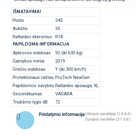
IŠMATAVIMAI
Plotis
245
Aukštis
35
Ratlankio skersmuo
R18
PAPILDOMA INFORMACIJA
Apkrovos indeksas
92 (iki 630 kg)
Gamybos metai
2019
Greičio indeksas
Y (iki 300 km/h)
Protektoriaus raštas
ProTech NewGen
Papildomos savybės
Ratlankio apsauga, XL
Sezoniškumas
VASARA
Triukšmo lygis dB
72
Pristatymo informacija:
Vilniaus sandėlyje (1-4 d.d.)
Europos sandėliai (2-7 d.d.)