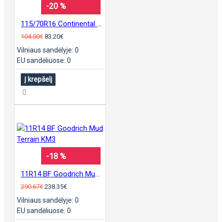
-20 %
115/70R16 Continental sContact
104.00€
83.20€
Vilniaus sandėlyje: 0
EU sandėliuose: 0
Į krepšelį
-18 %
11R14 BF Goodrich Mud Terrain KM3
290.67€
238.35€
Vilniaus sandėlyje: 0
EU sandėliuose: 0