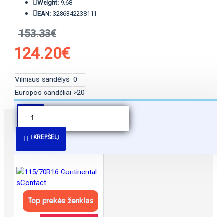
Weight:
9.68
EAN:
3286342238111
153.33€
124.20€
Vilniaus sandėlys
0
Europos sandėliai
>20
PANAŠŪS PASIŪLYMAI
Į KREPŠELĮ
Top prekės ženklas