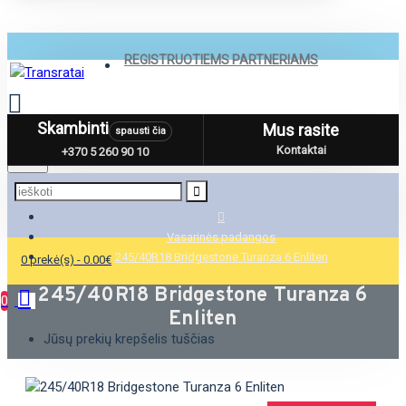
REGISTRUOTIEMS PARTNERIAMS
Skambinti
Mus rasite
spausti čia
Menu
Kontaktai
+370 5 260 90 10
Vasarinės padangos
245/40R18 Bridgestone Turanza 6 Enliten
0 prekė(s) - 0.00€
245/40R18 Bridgestone Turanza 6
0
Enliten
Jūsų prekių krepšelis tuščias