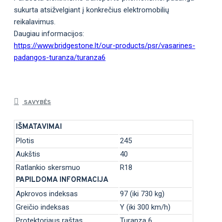
sukurta atsižvelgiant į konkrečius elektromobilių
reikalavimus.
Daugiau informacijos:
https://www.bridgestone.lt/our-products/psr/vasarines-
padangos-turanza/turanza6
SAVYBĖS
IŠMATAVIMAI
Plotis
245
Aukštis
40
Ratlankio skersmuo
R18
PAPILDOMA INFORMACIJA
Apkrovos indeksas
97 (iki 730 kg)
Greičio indeksas
Y (iki 300 km/h)
Protektoriaus raštas
Turanza 6