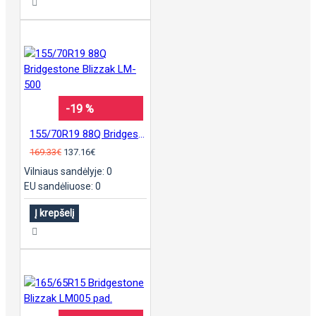
-19 %
155/70R19 88Q Bridgestone Blizzak LM-500
169.33€
137.16€
Vilniaus sandėlyje: 0
EU sandėliuose: 0
Į krepšelį