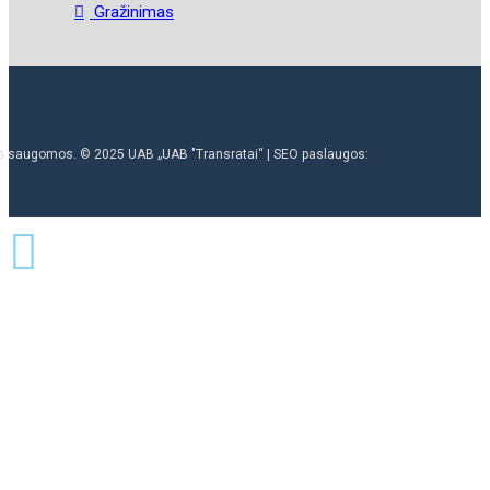
Gražinimas
ės saugomos. © 2025 UAB „UAB "Transratai“ | SEO paslaugos: