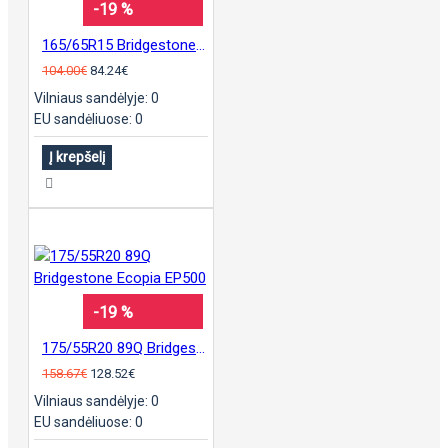
-19 %
165/65R15 Bridgestone Blizzak LM005 pad.
104.00€
84.24€
Vilniaus sandėlyje: 0
EU sandėliuose: 0
Į krepšelį
-19 %
175/55R20 89Q Bridgestone Ecopia EP500
158.67€
128.52€
Vilniaus sandėlyje: 0
EU sandėliuose: 0