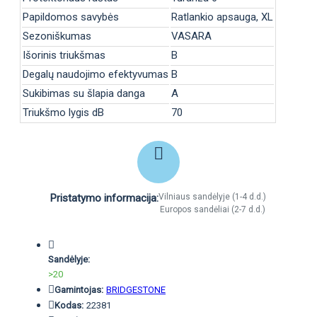
Papildomos savybės
Ratlankio apsauga, XL
Sezoniškumas
VASARA
Išorinis triukšmas
B
Degalų naudojimo efektyvumas
B
Sukibimas su šlapia danga
A
Triukšmo lygis dB
70
Pristatymo informacija:
Vilniaus sandėlyje (1-4 d.d.)
Europos sandėliai (2-7 d.d.)
Sandėlyje:
>20
Gamintojas:
BRIDGESTONE
Kodas:
22381