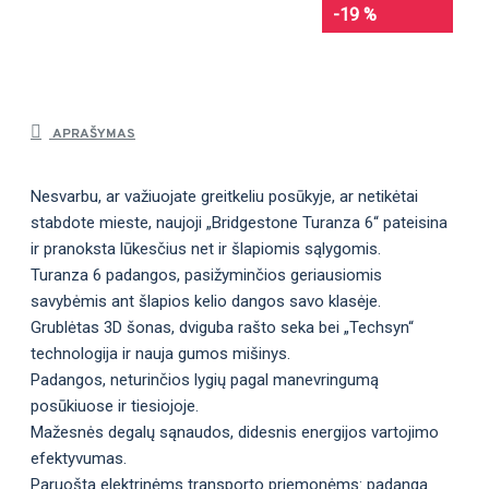
-19 %
APRAŠYMAS
Nesvarbu, ar važiuojate greitkeliu posūkyje, ar netikėtai
stabdote mieste, naujoji „Bridgestone Turanza 6“ pateisina
ir pranoksta lūkesčius net ir šlapiomis sąlygomis.
Turanza 6 padangos, pasižyminčios geriausiomis
savybėmis ant šlapios kelio dangos savo klasėje.
Grublėtas 3D šonas, dviguba rašto seka bei „Techsyn“
technologija ir nauja gumos mišinys.
Padangos, neturinčios lygių pagal manevringumą
posūkiuose ir tiesiojoje.
Mažesnės degalų sąnaudos, didesnis energijos vartojimo
efektyvumas.
Paruošta elektrinėms transporto priemonėms: padanga