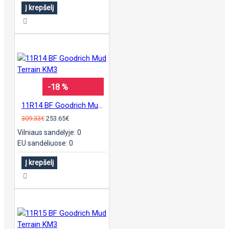
Į krepšelį
-18 %
11R14 BF Goodrich Mud Terrain KM3
309.33€
253.65€
Vilniaus sandėlyje: 0
EU sandėliuose: 0
Į krepšelį