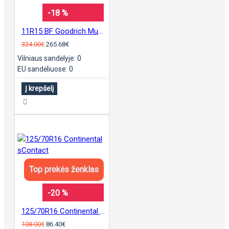
-18 %
11R15 BF Goodrich Mud Terrain KM3
324.00€
265.68€
Vilniaus sandėlyje: 0
EU sandėliuose: 0
Į krepšelį
Top prekės ženklas
-20 %
125/70R16 Continental sContact
108.00€
86.40€