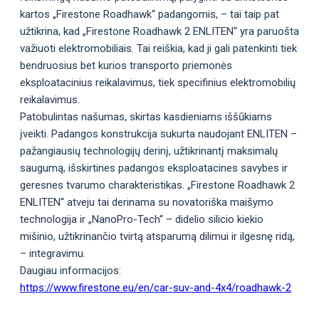
kartos „Firestone Roadhawk“ padangomis, – tai taip pat
užtikrina, kad „Firestone Roadhawk 2 ENLITEN“ yra paruošta
važiuoti elektromobiliais. Tai reiškia, kad ji gali patenkinti tiek
bendruosius bet kurios transporto priemonės
eksploatacinius reikalavimus, tiek specifinius elektromobilių
reikalavimus.
Patobulintas našumas, skirtas kasdieniams iššūkiams
įveikti. Padangos konstrukcija sukurta naudojant ENLITEN –
pažangiausių technologijų derinį, užtikrinantį maksimalų
saugumą, išskirtines padangos eksploatacines savybes ir
geresnes tvarumo charakteristikas. „Firestone Roadhawk 2
ENLITEN“ atveju tai derinama su novatoriška maišymo
technologija ir „NanoPro-Tech“ – didelio silicio kiekio
mišinio, užtikrinančio tvirtą atsparumą dilimui ir ilgesnę ridą,
– integravimu.
Daugiau informacijos:
https://www.firestone.eu/en/car-suv-and-4x4/roadhawk-2