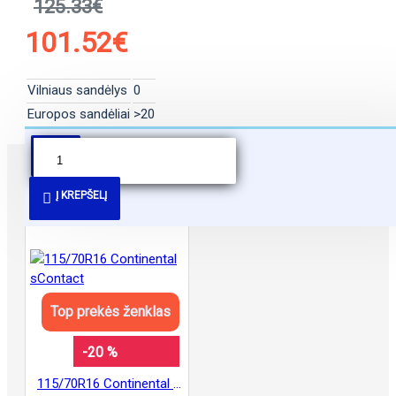
125.33€
101.52€
Vilniaus sandėlys
0
Europos sandėliai
>20
PANAŠŪS PASIŪLYMAI
Į KREPŠELĮ
Top prekės ženklas
-20 %
115/70R16 Continental sContact