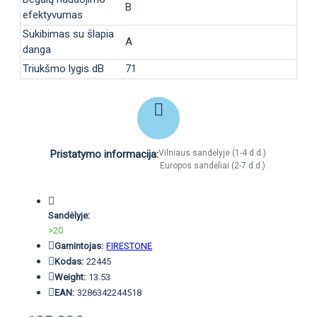
B
efektyvumas
Sukibimas su šlapia
A
danga
Triukšmo lygis dB
71
Pristatymo informacija:
Vilniaus sandėlyje (1-4 d.d.)
Europos sandėliai (2-7 d.d.)
Sandėlyje:
>20
Gamintojas:
FIRESTONE
Kodas:
22445
Weight:
13.53
EAN:
3286342244518