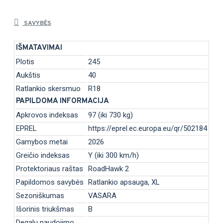
SAVYBĖS
IŠMATAVIMAI
Plotis
245
Aukštis
40
Ratlankio skersmuo
R18
PAPILDOMA INFORMACIJA
Apkrovos indeksas
97 (iki 730 kg)
EPREL
https://eprel.ec.europa.eu/qr/502184
Gamybos metai
2026
Greičio indeksas
Y (iki 300 km/h)
Protektoriaus raštas
RoadHawk 2
Papildomos savybės
Ratlankio apsauga, XL
Sezoniškumas
VASARA
Išorinis triukšmas
B
Degalų naudojimo