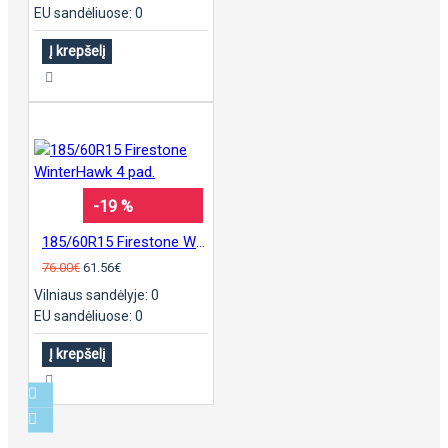
EU sandėliuose: 0
Į krepšelį
-19 %
185/60R15 Firestone WinterHawk 4 pad.
76.00€
61.56€
Vilniaus sandėlyje: 0
EU sandėliuose: 0
Į krepšelį