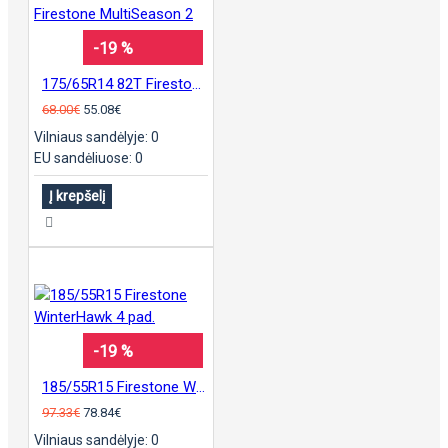
-19 %
175/65R14 82T Firestone MultiSeason 2
68.00€
55.08€
Vilniaus sandėlyje: 0
EU sandėliuose: 0
Į krepšelį
-19 %
185/55R15 Firestone WinterHawk 4 pad.
97.33€
78.84€
Vilniaus sandėlyje: 0