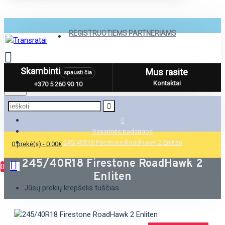
REGISTRUOTIEMS PARTNERIAMS
Skambinti
Mus rasite
spausti čia
Menu
Kontaktai
+370 5 260 90 10
Vasarinės padangos
245/40R18 Firestone RoadHawk 2 Enliten
0 prekė(s) - 0.00€
245/40R18 Firestone RoadHawk 2
0
Enliten
Jūsų prekių krepšelis tuščias