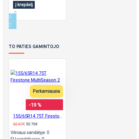
Į krepšelį
TO PATIES GAMINTOJO
Perkamiausia
-19 %
155/65R14 75T Firestone MultiSeason 2
62.67€
50.76€
Vilniaus sandėlyje: 0
EU sandėliuose: 0