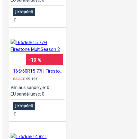
Į krepšelį
-19 %
165/60R15 77H Firestone MultiSeason 2
85.33€
69.12€
Vilniaus sandėlyje: 0
EU sandėliuose: 0
Į krepšelį