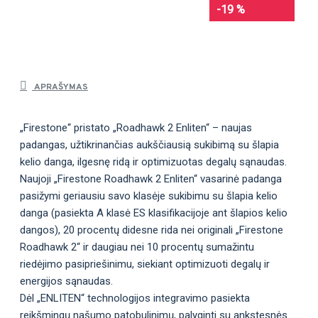
-19 %
APRAŠYMAS
„Firestone“ pristato „Roadhawk 2 Enliten“ – naujas
padangas, užtikrinančias aukščiausią sukibimą su šlapia
kelio danga, ilgesnę ridą ir optimizuotas degalų sąnaudas.
Naujoji „Firestone Roadhawk 2 Enliten“ vasarinė padanga
pasižymi geriausiu savo klasėje sukibimu su šlapia kelio
danga (pasiekta A klasė ES klasifikacijoje ant šlapios kelio
dangos), 20 procentų didesne rida nei originali „Firestone
Roadhawk 2“ ir daugiau nei 10 procentų sumažintu
riedėjimo pasipriešinimu, siekiant optimizuoti degalų ir
energijos sąnaudas.
Dėl „ENLITEN“ technologijos integravimo pasiekta
reikšmingų našumo patobulinimų, palyginti su ankstesnės