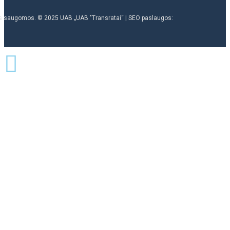
ės saugomos. © 2025 UAB „UAB "Transratai“ | SEO paslaugos: