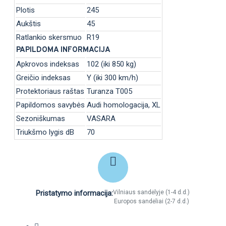
Plotis
245
Aukštis
45
Ratlankio skersmuo
R19
PAPILDOMA INFORMACIJA
Apkrovos indeksas
102 (iki 850 kg)
Greičio indeksas
Y (iki 300 km/h)
Protektoriaus raštas
Turanza T005
Papildomos savybės
Audi homologacija, XL
Sezoniškumas
VASARA
Triukšmo lygis dB
70
Pristatymo informacija:
Vilniaus sandėlyje (1-4 d.d.)
Europos sandėliai (2-7 d.d.)