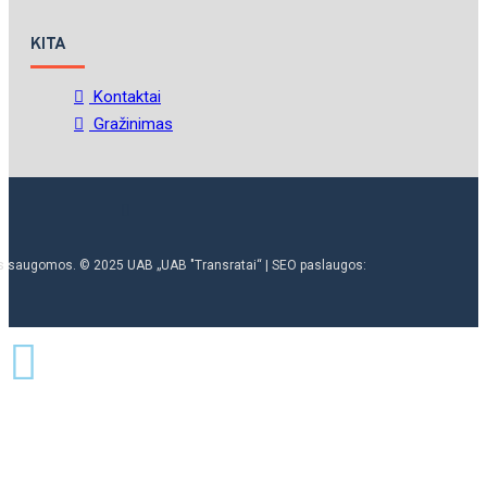
KITA
Kontaktai
Gražinimas
ės saugomos. © 2025 UAB „UAB "Transratai“ | SEO paslaugos: