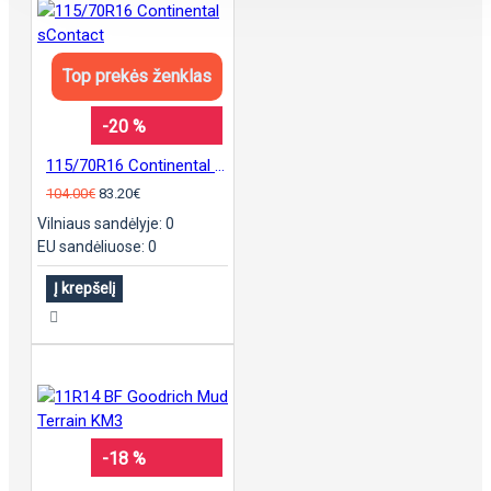
Top prekės ženklas
-20 %
115/70R16 Continental sContact
104.00€
83.20€
Vilniaus sandėlyje: 0
EU sandėliuose: 0
Į krepšelį
-18 %