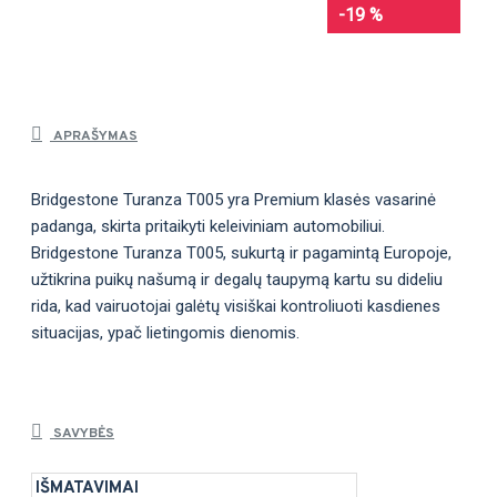
-19 %
APRAŠYMAS
Bridgestone Turanza T005 yra Premium klasės vasarinė
padanga, skirta pritaikyti keleiviniam automobiliui.
Bridgestone Turanza T005, sukurtą ir pagamintą Europoje,
užtikrina puikų našumą ir degalų taupymą kartu su dideliu
rida, kad vairuotojai galėtų visiškai kontroliuoti kasdienes
situacijas, ypač lietingomis dienomis.
SAVYBĖS
IŠMATAVIMAI