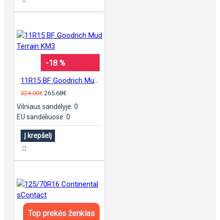
-18 %
11R15 BF Goodrich Mud Terrain KM3
324.00€
265.68€
Vilniaus sandėlyje: 0
EU sandėliuose: 0
Į krepšelį
Top prekės ženklas