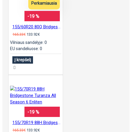
Perkamiausia
-19 %
155/60R20 80Q Bridgestone Ecopia EP500
165.33€
133.92€
Vilniaus sandėlyje: 0
EU sandėliuose: 0
Į krepšelį
-19 %
155/70R19 88H Bridgestone Turanza All Season 6 Enliten
165.33€
133.92€