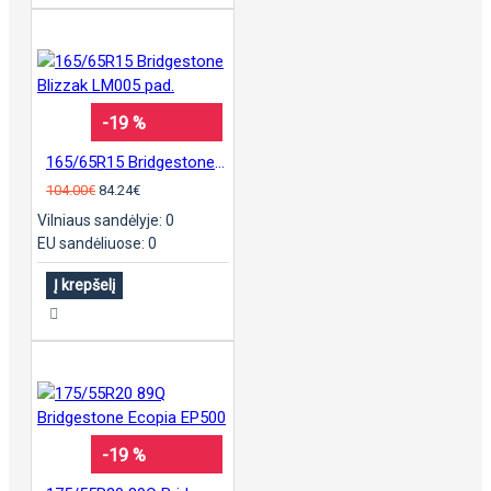
-19 %
165/65R15 Bridgestone Blizzak LM005 pad.
104.00€
84.24€
Vilniaus sandėlyje: 0
EU sandėliuose: 0
Į krepšelį
-19 %