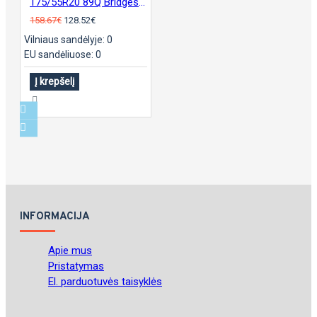
175/55R20 89Q Bridgestone Ecopia EP500
158.67€
128.52€
Vilniaus sandėlyje: 0
EU sandėliuose: 0
Į krepšelį
INFORMACIJA
Apie mus
Pristatymas
El. parduotuvės taisyklės