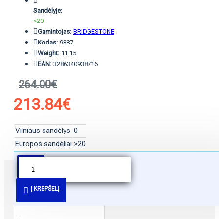
Sandėlyje:
>20
Gamintojas:
BRIDGESTONE
Kodas:
9387
Weight:
11.15
EAN:
3286340938716
264.00€
213.84€
Vilniaus sandėlys
0
Europos sandėliai
>20
PANAŠŪS PASIŪLYMAI
Į KREPŠELĮ