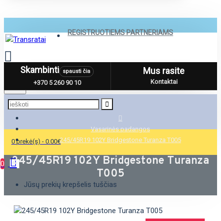
REGISTRUOTIEMS PARTNERIAMS
Skambinti
Mus rasite
spausti čia
Menu
Kontaktai
+370 5 260 90 10
Vasarinės padangos
245/45R19 102Y Bridgestone Turanza T005
0 prekė(s) - 0.00€
245/45R19 102Y Bridgestone Turanza
0
T005
Jūsų prekių krepšelis tuščias