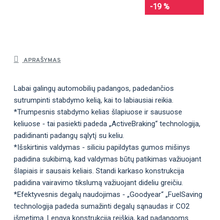
-19 %
APRAŠYMAS
Labai galingų automobilių padangos, padedančios
sutrumpinti stabdymo kelią, kai to labiausiai reikia.
*Trumpesnis stabdymo kelias šlapiuose ir sausuose
keliuose - tai pasiekti padeda „ActiveBraking“ technologija,
padidinanti padangų sąlytį su keliu.
*Išskirtinis valdymas - siliciu papildytas gumos mišinys
padidina sukibimą, kad valdymas būtų patikimas važiuojant
šlapiais ir sausais keliais. Standi karkaso konstrukcija
padidina vairavimo tikslumą važiuojant dideliu greičiu.
*Efektyvesnis degalų naudojimas - „Goodyear“ „FuelSaving
technologija padeda sumažinti degalų sąnaudas ir CO2
išmetimą. Lengva konstrukcija reiškia, kad padangoms