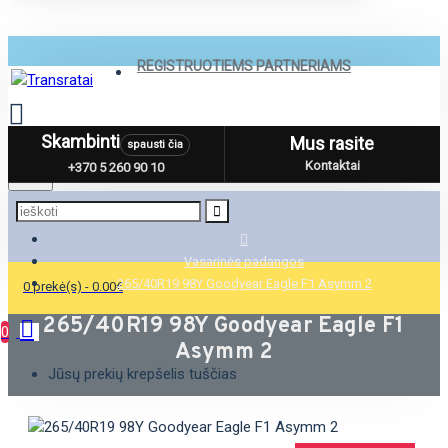
REGISTRUOTIEMS PARTNERIAMS
Skambinti
Mus rasite
spausti čia
Menu
Kontaktai
+370 5 260 90 10
Vasarinės padangos
265/40R19 98Y Goodyear Eagle F1 Asymm 2
0 prekė(s) - 0.00€
265/40R19 98Y Goodyear Eagle F1
0
Asymm 2
Jūsų prekių krepšelis tuščias