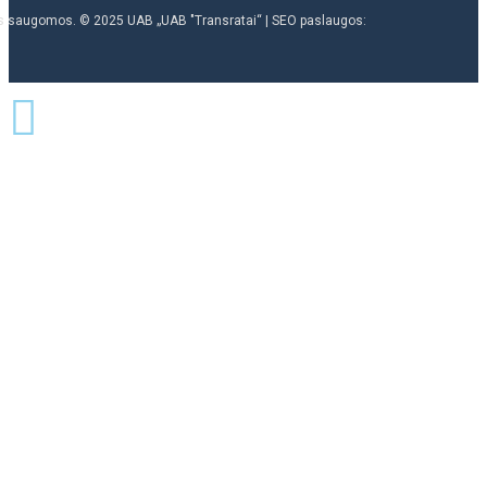
ės saugomos. © 2025 UAB „UAB "Transratai“ | SEO paslaugos: