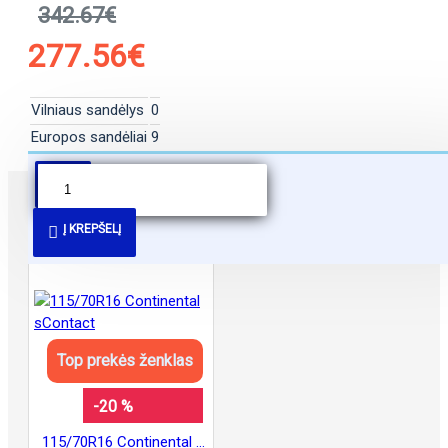
342.67€
277.56€
Vilniaus sandėlys
0
Europos sandėliai
9
PANAŠŪS PASIŪLYMAI
Į KREPŠELĮ
Top prekės ženklas
-20 %
115/70R16 Continental sContact