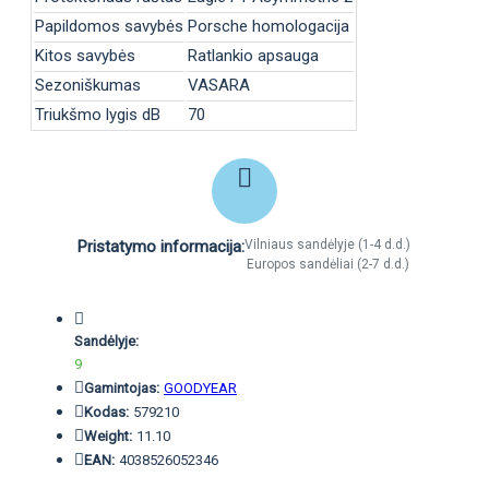
Papildomos savybės
Porsche homologacija
Kitos savybės
Ratlankio apsauga
Sezoniškumas
VASARA
Triukšmo lygis dB
70
Pristatymo informacija:
Vilniaus sandėlyje (1-4 d.d.)
Europos sandėliai (2-7 d.d.)
Sandėlyje:
9
Gamintojas:
GOODYEAR
Kodas:
579210
Weight:
11.10
EAN:
4038526052346