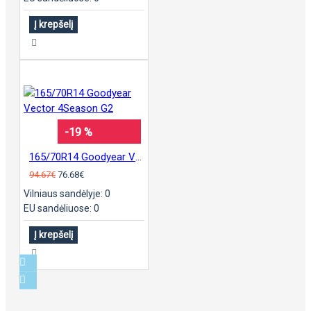
Į krepšelį
-19 %
165/70R14 Goodyear Vector 4Season G2
94.67€
76.68€
Vilniaus sandėlyje: 0
EU sandėliuose: 0
Į krepšelį