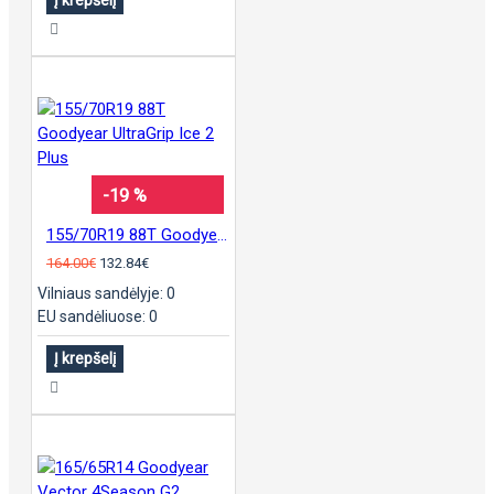
-19 %
155/70R19 88T Goodyear UltraGrip Ice 2 Plus
164.00€
132.84€
Vilniaus sandėlyje: 0
EU sandėliuose: 0
Į krepšelį