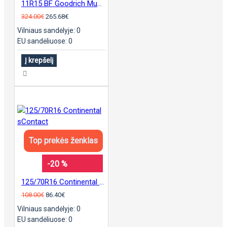
11R15 BF Goodrich Mud Terrain KM3
324.00€
265.68€
Vilniaus sandėlyje: 0
EU sandėliuose: 0
Į krepšelį
Top prekės ženklas
-20 %
125/70R16 Continental sContact
108.00€
86.40€
Vilniaus sandėlyje: 0
EU sandėliuose: 0