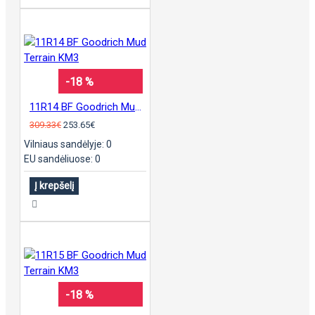
-18 %
11R14 BF Goodrich Mud Terrain KM3
309.33€
253.65€
Vilniaus sandėlyje: 0
EU sandėliuose: 0
Į krepšelį
-18 %