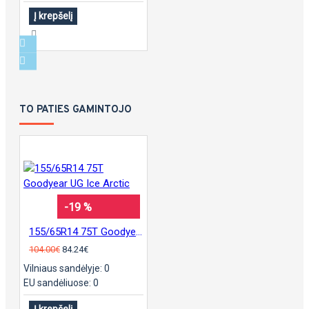
Į krepšelį
TO PATIES GAMINTOJO
-19 %
155/65R14 75T Goodyear UG Ice Arctic
104.00€
84.24€
Vilniaus sandėlyje: 0
EU sandėliuose: 0
Į krepšelį