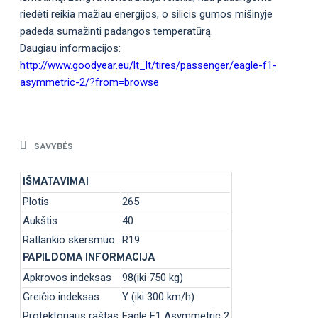
riedėti reikia mažiau energijos, o silicis gumos mišinyje
padeda sumažinti padangos temperatūrą.
Daugiau informacijos:
http://www.goodyear.eu/lt_lt/tires/passenger/eagle-f1-
asymmetric-2/?from=browse
SAVYBĖS
IŠMATAVIMAI
Plotis
265
Aukštis
40
Ratlankio skersmuo
R19
PAPILDOMA INFORMACIJA
Apkrovos indeksas
98(iki 750 kg)
Greičio indeksas
Y (iki 300 km/h)
Protektoriaus raštas
Eagle F1 Asymmetric 2