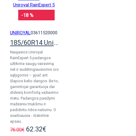
-18 %
UNIROYAL
03611520000
185/60R14 Uniroyal RainExpert 5
Naujasios Uniroyal
RainExpert 5 padangos
užtikrina saugų vairavimą
net ir sudėtingiausiomis oro
sąlygomis – ypač ant
šlapios kelio dangos. Be to,
gamintojai garantuoja dar
didesnį komfortą važiavimo
metu. Padangos pasižymi
mažesniu triukšmu ir
padidintu ridos našumu. O
svarbiausia - išskirtinė
apsau..
62.32€
76.00€