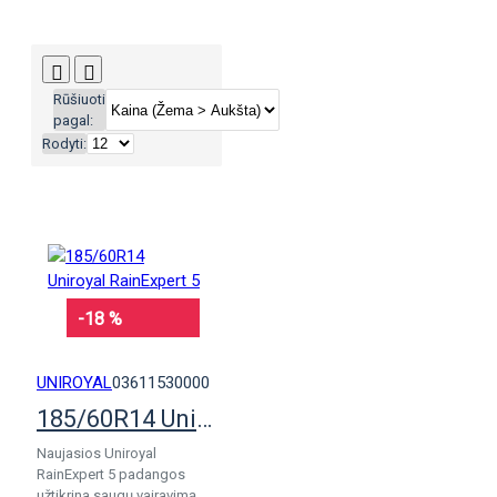
Rūšiuoti
pagal:
Rodyti:
-18 %
UNIROYAL
03611530000
185/60R14 Uniroyal RainExpert 5
Naujasios Uniroyal
RainExpert 5 padangos
užtikrina saugų vairavimą