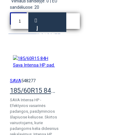
Vilniaus sandėlyje: 0
|
EU
sandėliuose: 20
Į
KREPŠELĮ
SAVA
548277
185/60R15 84H Sava Intensa HP pad.
SAVA Intensa HP -
Efektyvios vasarinės
padangos, pasižymincios
šlapiuose keliuose. Skirtos
vairuotojams, kurie
padangoms kelia didesnius
reikalavimus; Intensa HP