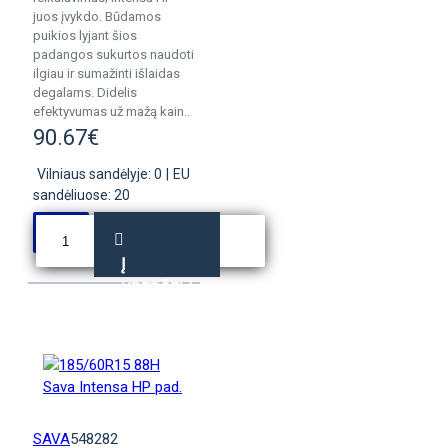
juos įvykdo. Būdamos
puikios lyjant šios
padangos sukurtos naudoti
ilgiau ir sumažinti išlaidas
degalams. Didelis
efektyvumas už mažą kain..
90.67€
Vilniaus sandėlyje: 0
|
EU
sandėliuose: 20
Į
KREPŠELĮ
SAVA
548282