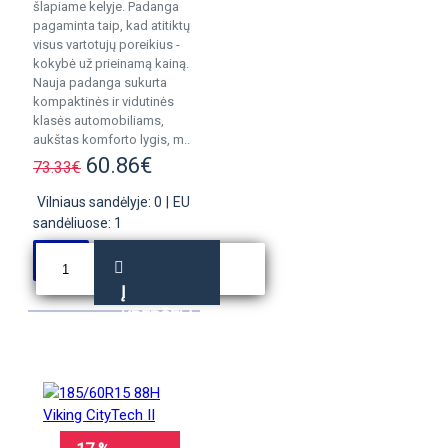
šlapiame kelyje. Padanga
pagaminta taip, kad atitiktų
visus vartotujų poreikius -
kokybė už prieinamą kainą.
Nauja padanga sukurta
kompaktinės ir vidutinės
klasės automobiliams,
aukštas komforto lygis, m..
60.86€
73.33€
Vilniaus sandėlyje: 0
|
EU
sandėliuose: 1
Į
KREPŠELĮ