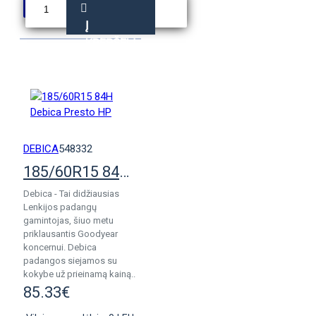
Į
KREPŠELĮ
DEBICA
548332
185/60R15 84H Debica Presto HP
Debica - Tai didžiausias
Lenkijos padangų
gamintojas, šiuo metu
priklausantis Goodyear
koncernui. Debica
padangos siejamos su
kokybe už prieinamą kainą..
85.33€