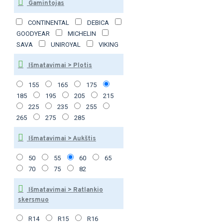
Gamintojas
CONTINENTAL
DEBICA
GOODYEAR
MICHELIN
SAVA
UNIROYAL
VIKING
Išmatavimai > Plotis
155
165
175
185
195
205
215
225
235
255
265
275
285
Išmatavimai > Aukštis
50
55
60
65
70
75
82
Išmatavimai > Ratlankio
skersmuo
R14
R15
R16