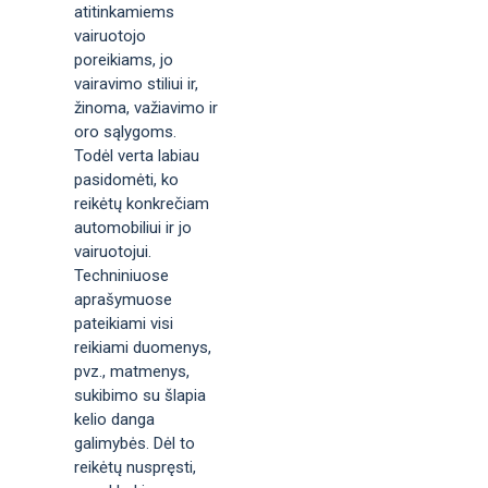
atitinkamiems
vairuotojo
poreikiams, jo
vairavimo stiliui ir,
žinoma, važiavimo ir
oro sąlygoms.
Todėl verta labiau
pasidomėti, ko
reikėtų konkrečiam
automobiliui ir jo
vairuotojui.
Techniniuose
aprašymuose
pateikiami visi
reikiami duomenys,
pvz., matmenys,
sukibimo su šlapia
kelio danga
galimybės. Dėl to
reikėtų nuspręsti,