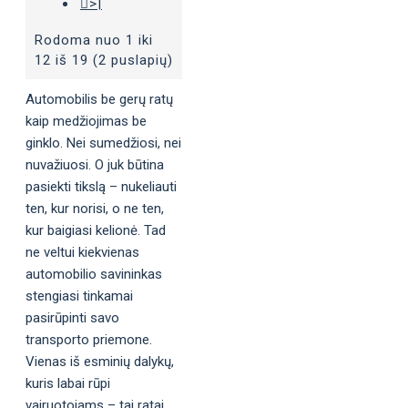
>|
Rodoma nuo 1 iki
12 iš 19 (2 puslapių)
Automobilis be gerų ratų
kaip medžiojimas be
ginklo. Nei sumedžiosi, nei
nuvažiuosi. O juk būtina
pasiekti tikslą – nukeliauti
ten, kur norisi, o ne ten,
kur baigiasi kelionė. Tad
ne veltui kiekvienas
automobilio savininkas
stengiasi tinkamai
pasirūpinti savo
transporto priemone.
Vienas iš esminių dalykų,
kuris labai rūpi
vairuotojams – tai ratai,