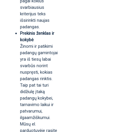
pagal kokius
svarbiausius
kriterijus teks
išsirinkti naujas
padangas.
Prekinis ženklas ir
kokybė
Žinomi ir patikimi
padangų gamintojai
yra iš tiesų labai
svarbūs norint
nuspręsti, kokias
padangas rinktis.
Taip pat tai turi
didžiulę įtaką
padangų kokybei,
tarnavimo laikui ir
patvarumui,
ilgaamžiškumui.
Mūsų el.
parduotuvėje rasite