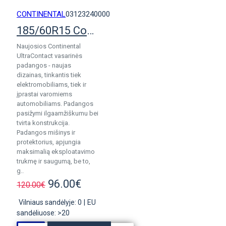
CONTINENTAL
03123240000
185/60R15 Continental UltraContact
Naujosios Continental
UltraContact vasarinės
padangos - naujas
dizainas, tinkantis tiek
elektromobiliams, tiek ir
įprastai varomiems
automobiliams. Padangos
pasižymi ilgaamžiškumu bei
tvirta konstrukcija.
Padangos mišinys ir
protektorius, apjungia
maksimalią eksploatavimo
trukmę ir saugumą, be to,
g..
96.00€
120.00€
Vilniaus sandėlyje: 0
|
EU
sandėliuose: >20