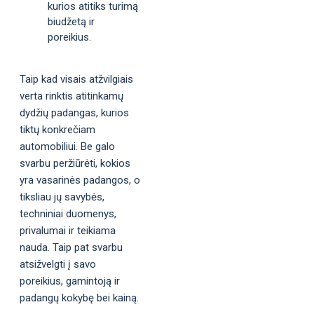
kurios atitiks turimą
biudžetą ir
poreikius.
Taip kad visais atžvilgiais
verta rinktis atitinkamų
dydžių padangas, kurios
tiktų konkrečiam
automobiliui. Be galo
svarbu peržiūrėti, kokios
yra vasarinės padangos, o
tiksliau jų savybės,
techniniai duomenys,
privalumai ir teikiama
nauda. Taip pat svarbu
atsižvelgti į savo
poreikius, gamintoją ir
padangų kokybę bei kainą.