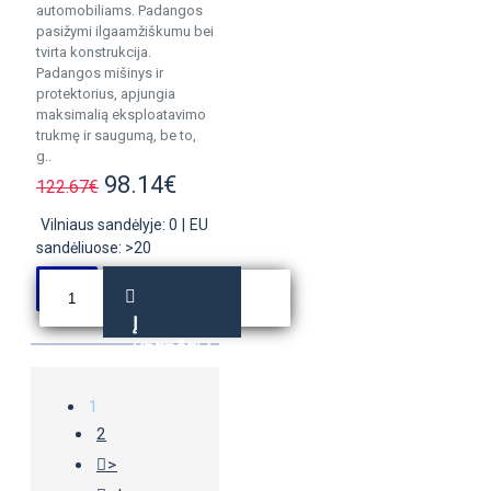
automobiliams. Padangos
pasižymi ilgaamžiškumu bei
tvirta konstrukcija.
Padangos mišinys ir
protektorius, apjungia
maksimalią eksploatavimo
trukmę ir saugumą, be to,
g..
98.14€
122.67€
Vilniaus sandėlyje: 0
|
EU
sandėliuose: >20
Į
KREPŠELĮ
1
2
>