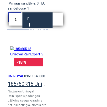
Vilniaus sandėlyje: 0
|
EU
sandėliuose: 1
Į
KREPŠELĮ
-18 %
UNIROYAL
03611640000
185/60R15 Uniroyal RainExpert 5
Naujasios Uniroyal
RainExpert 5 padangos
užtikrina saugų vairavimą
net ir sudėtingiausiomis oro