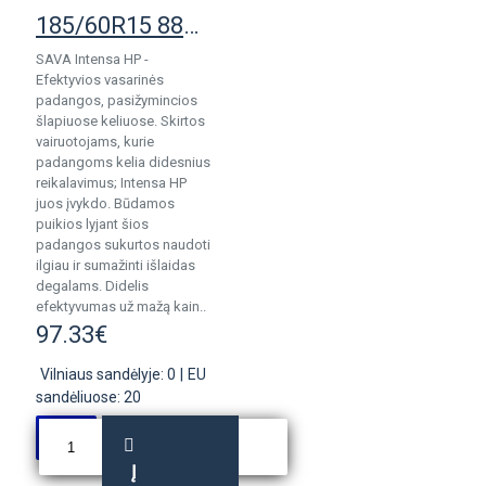
185/60R15 88H Sava Intensa HP pad.
SAVA Intensa HP -
Efektyvios vasarinės
padangos, pasižymincios
šlapiuose keliuose. Skirtos
vairuotojams, kurie
padangoms kelia didesnius
reikalavimus; Intensa HP
juos įvykdo. Būdamos
puikios lyjant šios
padangos sukurtos naudoti
ilgiau ir sumažinti išlaidas
degalams. Didelis
efektyvumas už mažą kain..
97.33€
Vilniaus sandėlyje: 0
|
EU
sandėliuose: 20
Į