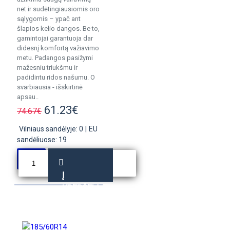
net ir sudėtingiausiomis oro
sąlygomis – ypač ant
šlapios kelio dangos. Be to,
gamintojai garantuoja dar
didesnį komfortą važiavimo
metu. Padangos pasižymi
mažesniu triukšmu ir
padidintu ridos našumu. O
svarbiausia - išskirtinė
apsau..
61.23€
74.67€
Vilniaus sandėlyje: 0
|
EU
sandėliuose: 19
Į
KREPŠELĮ