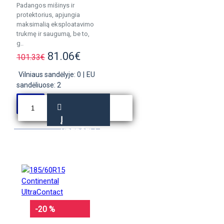
Padangos mišinys ir
protektorius, apjungia
maksimalią eksploatavimo
trukmę ir saugumą, be to,
g..
81.06€
101.33€
Vilniaus sandėlyje: 0
|
EU
sandėliuose: 2
Į
KREPŠELĮ
-20 %