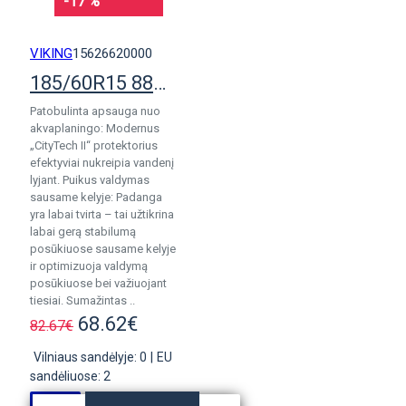
-17 %
VIKING
15626620000
185/60R15 88H Viking CityTech II
Patobulinta apsauga nuo
akvaplaningo: Modernus
„CityTech II“ protektorius
efektyviai nukreipia vandenį
lyjant. Puikus valdymas
sausame kelyje: Padanga
yra labai tvirta – tai užtikrina
labai gerą stabilumą
posūkiuose sausame kelyje
ir optimizuoja valdymą
posūkiuose bei važiuojant
tiesiai. Sumažintas ..
68.62€
82.67€
Vilniaus sandėlyje: 0
|
EU
sandėliuose: 2