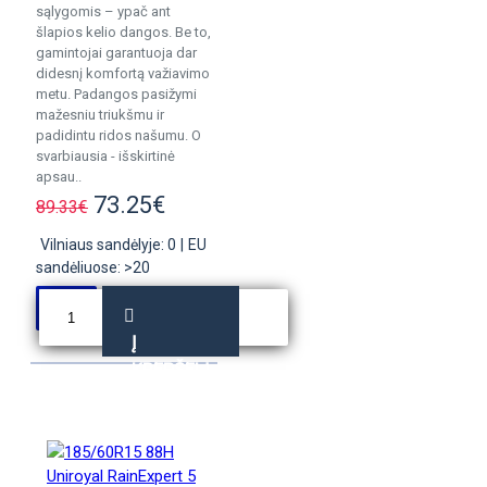
sąlygomis – ypač ant
šlapios kelio dangos. Be to,
gamintojai garantuoja dar
didesnį komfortą važiavimo
metu. Padangos pasižymi
mažesniu triukšmu ir
padidintu ridos našumu. O
svarbiausia - išskirtinė
apsau..
73.25€
89.33€
Vilniaus sandėlyje: 0
|
EU
sandėliuose: >20
Į
KREPŠELĮ