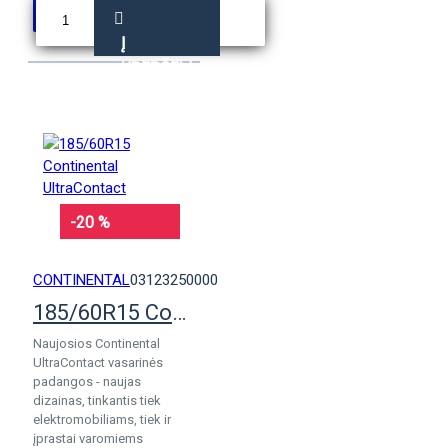
Į
KREPŠELĮ
-20 %
CONTINENTAL
03123250000
185/60R15 Continental UltraContact
Naujosios Continental
UltraContact vasarinės
padangos - naujas
dizainas, tinkantis tiek
elektromobiliams, tiek ir
įprastai varomiems