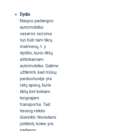
Dydis
Naujos padangos
automobiliui
vasaros sezonui
turi būti tam tikrų
matmenų, t. y.
dydžio, kuris tiktų
atitinkamam
automobiliui. Galime
užtikrinti, kad mūsų
parduotuvėje yra
ratų apavų, kurie
tiktų bet kokiam
lengvajam
transportui. Tad
tiesiog reikės
išsirinkti. Norėdami
įsitikinti, kokie yra
padangų