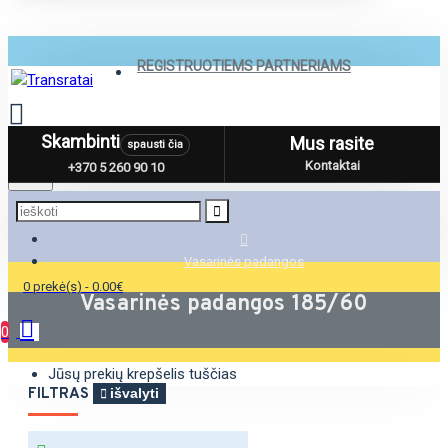
REGISTRUOTIEMS PARTNERIAMS
Skambinti
Mus rasite
spausti čia
Menu
Kontaktai
+370 5 260 90 10
Vasarinės padangos
0 prekė(s) - 0.00€
Vasarinės padangos 185/60
0
Jūsų prekių krepšelis tuščias
FILTRAS
išvalyti