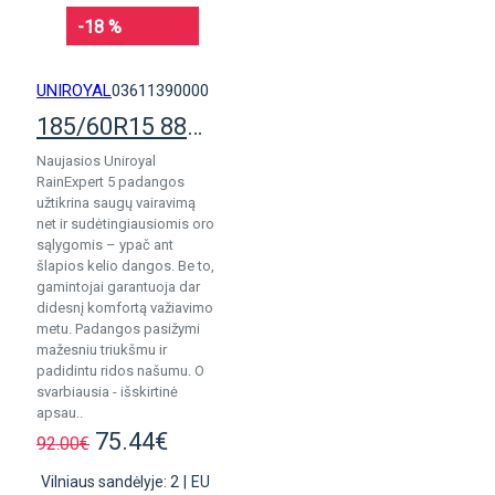
-18 %
UNIROYAL
03611390000
185/60R15 88H Uniroyal RainExpert 5
Naujasios Uniroyal
RainExpert 5 padangos
užtikrina saugų vairavimą
net ir sudėtingiausiomis oro
sąlygomis – ypač ant
šlapios kelio dangos. Be to,
gamintojai garantuoja dar
didesnį komfortą važiavimo
metu. Padangos pasižymi
mažesniu triukšmu ir
padidintu ridos našumu. O
svarbiausia - išskirtinė
apsau..
75.44€
92.00€
Vilniaus sandėlyje: 2
|
EU