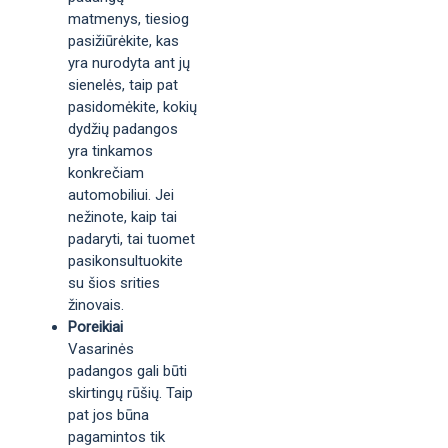
matmenys, tiesiog
pasižiūrėkite, kas
yra nurodyta ant jų
sienelės, taip pat
pasidomėkite, kokių
dydžių padangos
yra tinkamos
konkrečiam
automobiliui. Jei
nežinote, kaip tai
padaryti, tai tuomet
pasikonsultuokite
su šios srities
žinovais.
Poreikiai
Vasarinės
padangos gali būti
skirtingų rūšių. Taip
pat jos būna
pagamintos tik