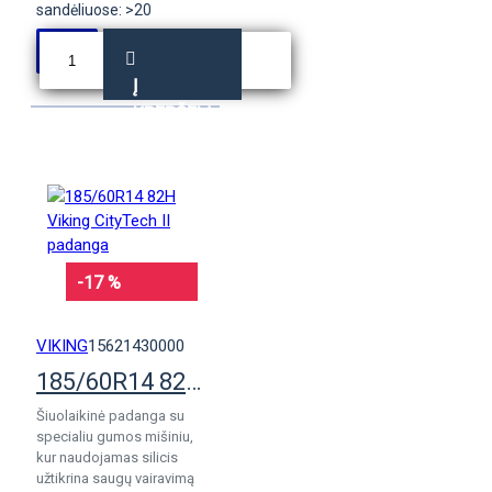
sandėliuose: >20
Į
KREPŠELĮ
-17 %
VIKING
15621430000
185/60R14 82H Viking CityTech II padanga
Šiuolaikinė padanga su
specialiu gumos mišiniu,
kur naudojamas silicis
užtikrina saugų vairavimą