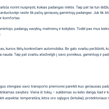
arbūs norint nuspręsti, kokias padangas rinktis. Taip pat tai turi didž
arduotuvėje rasite tik pačių geriausių gamintojų padangas. Juk tik šitai
ir komfortas.
gamintojo, padangų savybių, matmenų ir kokybės. Todėl pas mus kiekvie
.
ngas, kurios tiktų konkrečiam automobiliui. Be galo svarbu peržiūrėti,
ma nauda. Taip pat svarbu atsižvelgti į savo poreikius, gamintoją ir pa
gus stengiasi savo transporto priemonei parinkti kuo geriausias pad
inkamas savybes. Viena iš tokių – sukibimas su kelio danga, kad ir ko
i aspektai: temperatūra, kitos oro sąlygos (krituliai), protektoriaus 