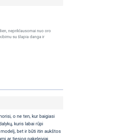
ien, nepriklausomai nuo oro
kibimu su šlapia danga ir
orisi, o ne ten, kur baigiasi
lykų, kuris labai rūpi
modelį, bet ir būti itin aukštos
i ar tiesiog pakeleiviai.