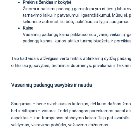
Prekinis ženklas ir kokybė
Žinomi ir patikimi padangų gamintojai yra iš tiesų labai sv
tarnavimo laikui ir patvarumui, ilgaamžiškumui. Mūsų el. p
kelionėse automobiliu būtų aukščiausio lygio saugumas 
Kaina
Vasarinių padangų kaina priklauso nuo įvairių veiksnių: 
padangų kainas, kurios atitiks turimą biudžetą ir poreikius
Taip kad visais atžvilgiais verta rinktis atitinkamų dydžių pada
o tiksliau jų savybės, techniniai duomenys, privalumai ir teikia
Vasarinių padangų savybės ir nauda
Saugumas – bene svarbiausias kriterijus, dėl kurio dažnas žmo
bet ir šiltajam – vasarai. Todėl padangos parenkamos pagal atit
aspektas – kuo trumpesnis stabdymo kelias. Taip pat svarbūs kit
valdymas, vairavimo pobūdis, važiavimo dažnumas.