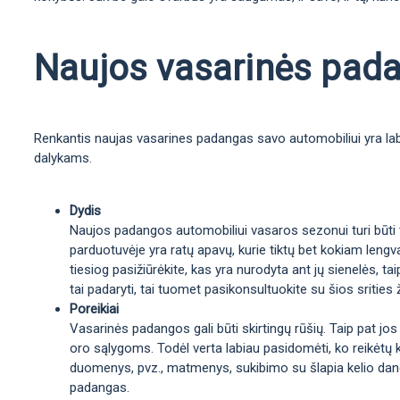
Naujos vasarinės padan
Renkantis naujas vasarines padangas savo automobiliui yra labai
dalykams.
Dydis
Naujos padangos automobiliui vasaros sezonui turi būti ta
parduotuvėje yra ratų apavų, kurie tiktų bet kokiam lengva
tiesiog pasižiūrėkite, kas yra nurodyta ant jų sienelės, 
tai padaryti, tai tuomet pasikonsultuokite su šios srities 
Poreikiai
Vasarinės padangos gali būti skirtingų rūšių. Taip pat jos
oro sąlygoms. Todėl verta labiau pasidomėti, ko reikėtų 
duomenys, pvz., matmenys, sukibimo su šlapia kelio danga 
padangas.