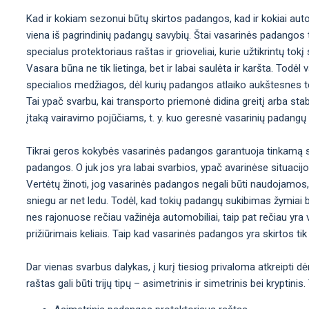
Kad ir kokiam sezonui būtų skirtos padangos, kad ir kokiai aut
viena iš pagrindinių padangų savybių. Štai vasarinės padangos t
specialus protektoriaus raštas ir grioveliai, kurie užtikrintų t
Vasara būna ne tik lietinga, bet ir labai saulėta ir karšta. Tod
specialios medžiagos, dėl kurių padangos atlaiko aukštesnes t
Tai ypač svarbu, kai transporto priemonė didina greitį arba sta
įtaką vairavimo pojūčiams, t. y. kuo geresnė vasarinių padangų
Tikrai geros kokybės vasarinės padangos garantuoja tinkamą st
padangos. O juk jos yra labai svarbios, ypač avarinėse situacij
Vertėtų žinoti, jog vasarinės padangos negali būti naudojamos,
sniegu ar net ledu. Todėl, kad tokių padangų sukibimas žymiai b
nes rajonuose rečiau važinėja automobiliai, taip pat rečiau yra val
prižiūrimais keliais. Taip kad vasarinės padangos yra skirtos tik 
Dar vienas svarbus dalykas, į kurį tiesiog privaloma atkreipti d
raštas gali būti trijų tipų – asimetrinis ir simetrinis bei krypti