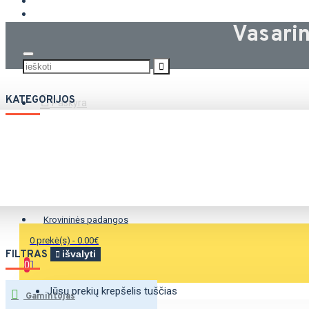
KROVININĖS PADANGOS
Vasari
KATEGORIJOS
Paskyra
Vasarinės padangos
Žieminės padangos
Universalios padangos
Krovininės padangos
0 prekė(s) - 0.00€
FILTRAS
išvalyti
0
Jūsų prekių krepšelis tuščias
Gamintojas