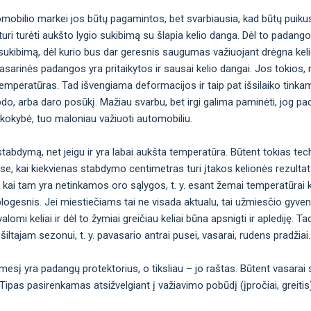
omobilio markei jos būtų pagamintos, bet svarbiausia, kad būtų puiku
uri turėti aukšto lygio sukibimą su šlapia kelio danga. Dėl to padan
okį sukibimą, dėl kurio bus dar geresnis saugumas važiuojant drėgna kel
ėl vasarinės padangos yra pritaikytos ir sausai kelio dangai. Jos toki
emperatūras. Tad išvengiama deformacijos ir taip pat išsilaiko tinka
bdo, arba daro posūkį. Mažiau svarbu, bet irgi galima paminėti, jog p
 kokybė, tuo maloniau važiuoti automobiliu.
abdymą, net jeigu ir yra labai aukšta temperatūra. Būtent tokias tec
ose, kai kiekvienas stabdymo centimetras turi įtakos kelionės rezulta
 kai tam yra netinkamos oro sąlygos, t. y. esant žemai temperatūrai 
logesnis. Jei miestiečiams tai ne visada aktualu, tai užmiesčio gyven
omi keliai ir dėl to žymiai greičiau keliai būna apsnigti ir aplediję. Ta
šiltajam sezonui, t. y. pavasario antrai pusei, vasarai, rudens pradžiai.
ėmesį yra padangų protektorius, o tiksliau – jo raštas. Būtent vasarai
nis. Tipas pasirenkamas atsižvelgiant į važiavimo pobūdį (įpročiai, greiti