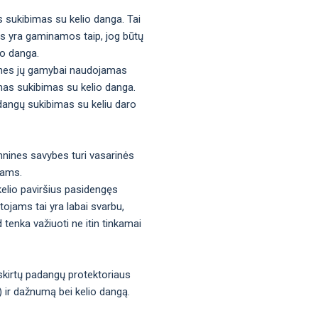
s sukibimas su kelio danga. Tai
gos yra gaminamos taip, jog būtų
io danga.
os, nes jų gamybai naudojamas
mas sukibimas su kelio danga.
adangų sukibimas su keliu daro
hnines savybes turi vasarinės
tams.
kelio paviršius pasidengęs
tojams tai yra labai svarbu,
d tenka važiuoti ne itin tinkamai
 skirtų padangų protektoriaus
s) ir dažnumą bei kelio dangą.