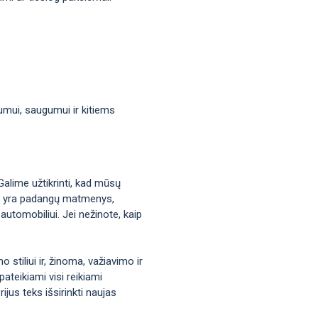
mumui, saugumui ir kitiems
Galime užtikrinti, kad mūsų
okie yra padangų matmenys,
automobiliui. Jei nežinote, kaip
stiliui ir, žinoma, važiavimo ir
ateikiami visi reikiami
jus teks išsirinkti naujas