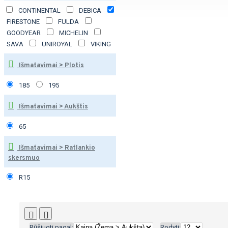
CONTINENTAL
DEBICA
FIRESTONE
FULDA
GOODYEAR
MICHELIN
SAVA
UNIROYAL
VIKING
Išmatavimai > Plotis
185
195
Išmatavimai > Aukštis
65
Išmatavimai > Ratlankio
skersmuo
R15
Rūšiuoti pagal:
Rodyti: