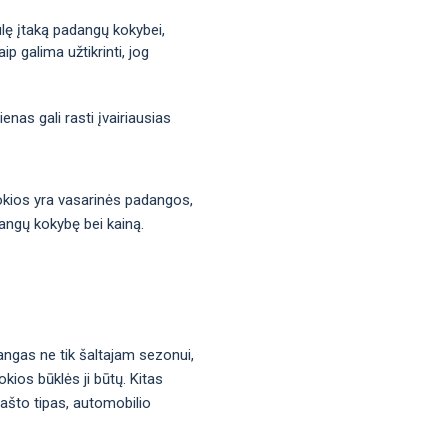
iulę įtaką padangų kokybei,
p galima užtikrinti, jog
nas gali rasti įvairiausias
 kokios yra vasarinės padangos,
dangų kokybę bei kainą.
angas ne tik šaltajam sezonui,
kios būklės ji būtų. Kitas
rašto tipas, automobilio