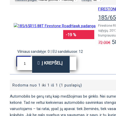
FIRESTON
185/65
Firestone R
sąlygų. 201
-19 %
trumpiausiu
5
72.00€
Vilniaus sandėlyje: 0
|
EU sandėliuose: 12
Į KREPŠELĮ
Rodoma nuo 1 iki 1 iš 1 (1 puslapių)
Automobilis be gerų ratų kaip medžiojimas be ginklo. Nei sumedžio
kelionė. Tad ne veltui kiekvienas automobilio savininkas stengia
vairuotojams – tai ratai, ypač jų apavai: tiek žieminės, tiek vas
kokybės. Juk be galo svarbus yra saugumas, ir savo, ir tų, kurie