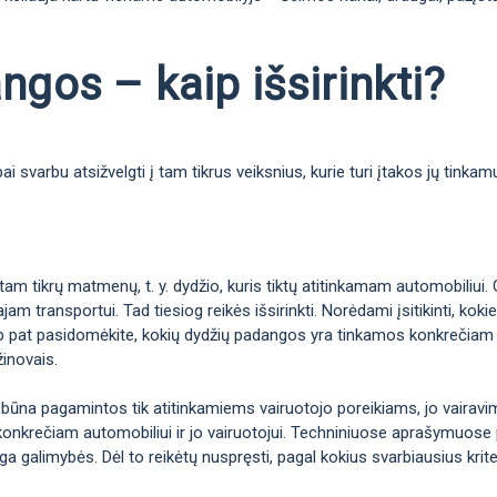
gos – kaip išsirinkti?
 svarbu atsižvelgti į tam tikrus veiksnius, kurie turi įtakos jų tinka
m tikrų matmenų, t. y. dydžio, kuris tiktų atitinkamam automobiliui. 
jam transportui. Tad tiesiog reikės išsirinkti. Norėdami įsitikinti, k
taip pat pasidomėkite, kokių dydžių padangos yra tinkamos konkrečiam 
žinovais.
 būna pagamintos tik atitinkamiems vairuotojo poreikiams, jo vairavimo 
konkrečiam automobiliui ir jo vairuotojui. Techniniuose aprašymuose p
galimybės. Dėl to reikėtų nuspręsti, pagal kokius svarbiausius kriteri