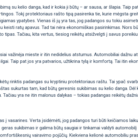
imą su kelio danga, kad ir kokia ji būtų – ar sausa, ar šlapia. Taip pat t
irtingos. Tokį protektoriaus rašto tipą pasirenka tie, kurie mėgsta greitį 
eigiamas ypatybes. Vienas iš jų yra tas, jog padangos su tokiu asimetr
au keisti ratų apavus. Tad tai nėra ekonomiškas pasirinkimas. Nors bū
o tipas. Tačiau, kita vertus, tiesiog reikėtų atsižvelgti į savus poreiki
iai važinėja mieste ir itin nedidelius atstumus. Automobiliai dažnu at
 ilgai. Taip pat jos yra patvarios, užtikrina tylą ir komfortą. Tai itin 
ikėtų rinktis padangas su kryptiniu protektoriaus raštu. Tai ypač svar
 raštas sukurtas tam, kad būtų geresnis sukibimas su kelio danga. Dėl 
u. Tačiau yra ne itin malonus dalykas – tokias padangas reikėtų dažnia
s į vasarines. Verta įsidėmėti, jog padangos turi būti keičiamos laik
as geras sukibimas ir galima būtų saugiai ir tinkamai valdyti automobil
 komfortiškesnių vairavimo pojūčių. Kiekviena kelionė automobiliu pr