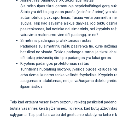
Asimetrinis padangos protektoriaus raštas
Šis rašto tipas tikrai garantuoja nepriekaištingai gerą sukib
Šitaip yra dėl to, jog visos pusės (vidinė ir išorinė) yra sk
automobilius, pvz., sportinius. Tačiau verta paminėti ir n
sudyla. Taip kad savaime aiškus dalykas, jog tektų dažni
pasirenkamas, kai netinka nei simetrinis, nei kryptinis rašt
vairavimo malonumo vien dėl padangų, ar ne?
Simetrinis padangos protektoriaus raštas
Padangas su simetriniu raštu pasirenka tie, kurie dažniaus
bet tikrai ne visada. Tokios padangos tarnauja tikrai labai
dėl tokių priežasčių šio tipo padangos yra labai geros.
Kryptinis padangos protektoriaus raštas
Turintiems nuolatinių nuotykių įvairios būklės keliuose re
arba tiems, kuriems tenka važinėti žvyrkeliais. Kryptinis
saugumas ir stabilumas, net jei važiuojama dideliu greiči
ilgaamžiškos.
Taip kad artėjant vasariškam sezonui reikėtų pasikeisti padanga
būtina vasarines keisti į žiemines. To reikia, kad būtų užtikrint
sąlygoms. Taip pat tai svarbu dėl greitesnio stabdymo kelio ir