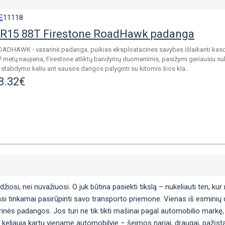
E
11118
R15 88T Firestone RoadHawk padanga
OADHAWK - vasarinė padanga, puikias eksploatacines savybes išlaikanti kasd
7 metų naujiena, Firestone atliktų bandymų duomenimis, pasižymi geriausiu su
 stabdymo keliu ant sausos dangos palyginti su kitomis šios kla..
8.32€
si, nei nuvažiuosi. O juk būtina pasiekti tikslą – nukeliauti ten, kur n
si tinkamai pasirūpinti savo transporto priemone. Vienas iš esminių da
arinės padangos. Jos turi ne tik tikti mašinai pagal automobilio markę, 
 keliauja kartu viename automobilyje – šeimos nariai, draugai, pažįstam