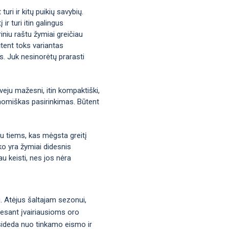
uri ir kitų puikių savybių.
ir turi itin galingus
iniu raštu žymiai greičiau
tent toks variantas
us. Juk nesinorėtų prarasti
veju mažesni, itin kompaktiški,
ekonomiškas pasirinkimas. Būtent
bu tiems, kas mėgsta greitį
ko yra žymiai didesnis
u keisti, nes jos nėra
u. Atėjus šaltajam sezonui,
į esant įvairiausioms oro
asideda nuo tinkamo eismo ir