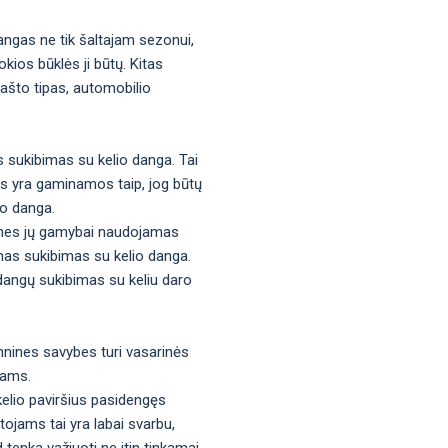
angas ne tik šaltajam sezonui,
kios būklės ji būtų. Kitas
rašto tipas, automobilio
s sukibimas su kelio danga. Tai
gos yra gaminamos taip, jog būtų
io danga.
os, nes jų gamybai naudojamas
mas sukibimas su kelio danga.
adangų sukibimas su keliu daro
hnines savybes turi vasarinės
tams.
kelio paviršius pasidengęs
tojams tai yra labai svarbu,
d tenka važiuoti ne itin tinkamai