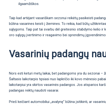
ilgaamžiškos.
Taip kad artėjant vasariškam sezonui reikėtų pasikeisti padanga
būtina vasarines keisti į žiemines. To reikia, kad būtų užtikrint
sąlygoms. Taip pat tai svarbu dėl greitesnio stabdymo kelio ir
oro sąlygų įvertinimo ir reagavimo bei sprendimų įgyvendinimo. T
Vasarinių padangų na
Nors esti keturi metų laikai, bet padangoms yra du sezonai – 
Šaltasis laikotarpis tęsiasi nuo lapkričio iki kovo mėnesio paba
laikotarpiui yra skirtos vasarinės padangos. Jos atsparios karšč
padangas reiktų naudoti vasarai.
Prieš keičiant automobiliui „avalynę“ būtina įsitikinti, ar vasarini