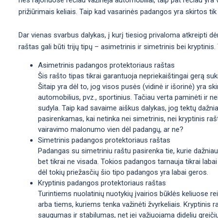
prižiūrimais keliais. Taip kad vasarinės padangos yra skirtos tik 
Dar vienas svarbus dalykas, į kurį tiesiog privaloma atkreipti d
raštas gali būti trijų tipų – asimetrinis ir simetrinis bei krypti
Asimetrinis padangos protektoriaus raštas
Šis rašto tipas tikrai garantuoja nepriekaištingai gerą sukib
Šitaip yra dėl to, jog visos pusės (vidinė ir išorinė) yra sk
automobilius, pvz., sportinius. Tačiau verta paminėti ir n
sudyla. Taip kad savaime aiškus dalykas, jog tektų dažni
pasirenkamas, kai netinka nei simetrinis, nei kryptinis rašt
vairavimo malonumo vien dėl padangų, ar ne?
Simetrinis padangos protektoriaus raštas
Padangas su simetriniu raštu pasirenka tie, kurie dažniaus
bet tikrai ne visada. Tokios padangos tarnauja tikrai labai
dėl tokių priežasčių šio tipo padangos yra labai geros.
Kryptinis padangos protektoriaus raštas
Turintiems nuolatinių nuotykių įvairios būklės keliuose re
arba tiems, kuriems tenka važinėti žvyrkeliais. Kryptinis
saugumas ir stabilumas, net jei važiuojama dideliu greiči