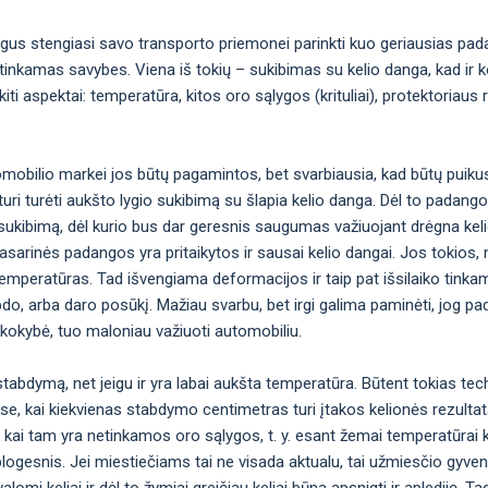
gus stengiasi savo transporto priemonei parinkti kuo geriausias pad
inkamas savybes. Viena iš tokių – sukibimas su kelio danga, kad ir ko
i aspektai: temperatūra, kitos oro sąlygos (krituliai), protektoriaus 
omobilio markei jos būtų pagamintos, bet svarbiausia, kad būtų puiku
uri turėti aukšto lygio sukibimą su šlapia kelio danga. Dėl to padan
okį sukibimą, dėl kurio bus dar geresnis saugumas važiuojant drėgna kel
ėl vasarinės padangos yra pritaikytos ir sausai kelio dangai. Jos toki
emperatūras. Tad išvengiama deformacijos ir taip pat išsilaiko tinka
bdo, arba daro posūkį. Mažiau svarbu, bet irgi galima paminėti, jog p
 kokybė, tuo maloniau važiuoti automobiliu.
abdymą, net jeigu ir yra labai aukšta temperatūra. Būtent tokias tec
ose, kai kiekvienas stabdymo centimetras turi įtakos kelionės rezulta
 kai tam yra netinkamos oro sąlygos, t. y. esant žemai temperatūrai 
logesnis. Jei miestiečiams tai ne visada aktualu, tai užmiesčio gyven
omi keliai ir dėl to žymiai greičiau keliai būna apsnigti ir aplediję. Ta