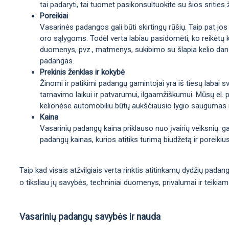
tai padaryti, tai tuomet pasikonsultuokite su šios srities 
Poreikiai
Vasarinės padangos gali būti skirtingų rūšių. Taip pat jos
oro sąlygoms. Todėl verta labiau pasidomėti, ko reikėtų 
duomenys, pvz., matmenys, sukibimo su šlapia kelio danga 
padangas.
Prekinis ženklas ir kokybė
Žinomi ir patikimi padangų gamintojai yra iš tiesų labai sv
tarnavimo laikui ir patvarumui, ilgaamžiškumui. Mūsų el. p
kelionėse automobiliu būtų aukščiausio lygio saugumas 
Kaina
Vasarinių padangų kaina priklauso nuo įvairių veiksnių: 
padangų kainas, kurios atitiks turimą biudžetą ir poreikius
Taip kad visais atžvilgiais verta rinktis atitinkamų dydžių pada
o tiksliau jų savybės, techniniai duomenys, privalumai ir teikia
Vasarinių padangų savybės ir nauda