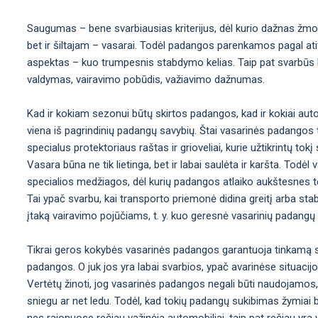
Saugumas – bene svarbiausias kriterijus, dėl kurio dažnas žmo
bet ir šiltajam – vasarai. Todėl padangos parenkamos pagal atit
aspektas – kuo trumpesnis stabdymo kelias. Taip pat svarbūs kit
valdymas, vairavimo pobūdis, važiavimo dažnumas.
Kad ir kokiam sezonui būtų skirtos padangos, kad ir kokiai aut
viena iš pagrindinių padangų savybių. Štai vasarinės padangos t
specialus protektoriaus raštas ir grioveliai, kurie užtikrintų t
Vasara būna ne tik lietinga, bet ir labai saulėta ir karšta. Tod
specialios medžiagos, dėl kurių padangos atlaiko aukštesnes t
Tai ypač svarbu, kai transporto priemonė didina greitį arba sta
įtaką vairavimo pojūčiams, t. y. kuo geresnė vasarinių padangų
Tikrai geros kokybės vasarinės padangos garantuoja tinkamą st
padangos. O juk jos yra labai svarbios, ypač avarinėse situacij
Vertėtų žinoti, jog vasarinės padangos negali būti naudojamos,
sniegu ar net ledu. Todėl, kad tokių padangų sukibimas žymiai b
nes rajonuose rečiau važinėja automobiliai, taip pat rečiau yra val