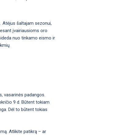
u. Atėjus šaltajam sezonui,
į esant įvairiausioms oro
asideda nuo tinkamo eismo ir
ekmių.
os, vasarinės padangos.
pkričio 9 d. Būtent tokiam
nga. Dėl to būtent tokias
imą. Atlikite patikrą – ar