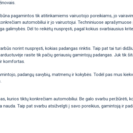
žinovais.
 būna pagamintos tik atitinkamiems vairuotojo poreikiams, jo vairavimo 
konkrečiam automobiliui ir jo vairuotojui. Techniniuose aprašymuose p
galimybės. Dėl to reikėtų nuspręsti, pagal kokius svarbiausius kriteri
arbūs norint nuspręsti, kokias padangas rinktis. Taip pat tai turi didž
arduotuvėje rasite tik pačių geriausių gamintojų padangas. Juk tik šitai
ir komfortas.
gamintojo, padangų savybių, matmenų ir kokybės. Todėl pas mus kiekvie
.
ngas, kurios tiktų konkrečiam automobiliui. Be galo svarbu peržiūrėti,
ma nauda. Taip pat svarbu atsižvelgti į savo poreikius, gamintoją ir pa