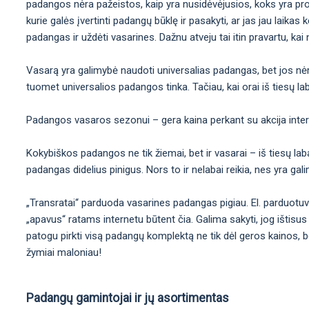
padangos nėra pažeistos, kaip yra nusidėvėjusios, koks yra protek
kurie galės įvertinti padangų būklę ir pasakyti, ar jas jau laikas 
padangas ir uždėti vasarines. Dažnu atveju tai itin pravartu, kai
Vasarą yra galimybė naudoti universalias padangas, bet jos nėra 
tuomet universalios padangos tinka. Tačiau, kai orai iš tiesų laba
Padangos vasaros sezonui – gera kaina perkant su akcija inte
Kokybiškos padangos ne tik žiemai, bet ir vasarai – iš tiesų labai
padangas didelius pinigus. Nors to ir nelabai reikia, nes yra ga
„Transratai“ parduoda vasarines padangas pigiau. El. parduotu
„apavus“ ratams internetu būtent čia. Galima sakyti, jog ištisus
patogu pirkti visą padangų komplektą ne tik dėl geros kainos, b
žymiai maloniau!
Padangų gamintojai ir jų asortimentas