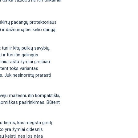
 skirtų padangų protektoriaus
s) ir dažnumą bei kelio dangą.
uri ir kitų puikių savybių.
ir turi itin galingus
iniu raštu žymiai greičiau
tent toks variantas
us. Juk nesinorėtų prarasti
veju mažesni, itin kompaktiški,
ekonomiškas pasirinkimas. Būtent
bu tiems, kas mėgsta greitį
ko yra žymiai didesnis
u keisti, nes jos nėra