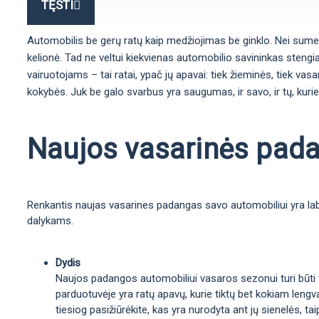
TĘSTI
Automobilis be gerų ratų kaip medžiojimas be ginklo. Nei sumedžio
kelionė. Tad ne veltui kiekvienas automobilio savininkas stengia
vairuotojams – tai ratai, ypač jų apavai: tiek žieminės, tiek vas
kokybės. Juk be galo svarbus yra saugumas, ir savo, ir tų, kurie
Naujos vasarinės padan
Renkantis naujas vasarines padangas savo automobiliui yra labai
dalykams.
Dydis
Naujos padangos automobiliui vasaros sezonui turi būti ta
parduotuvėje yra ratų apavų, kurie tiktų bet kokiam lengva
tiesiog pasižiūrėkite, kas yra nurodyta ant jų sienelės, 