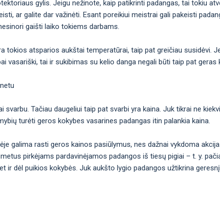
toriaus gylis. Jeigu nežinote, kaip patikrinti padangas, tai tokiu atvej
keisti, ar galite dar važinėti. Esant poreikiui meistrai gali pakeisti pada
 nesinori gaišti laiko tokiems darbams.
tokios atsparios aukštai temperatūrai, taip pat greičiau susidėvi. Jei
i vasariški, tai ir sukibimas su kelio danga negali būti taip pat geras 
rnetu
 svarbu. Tačiau daugeliui taip pat svarbi yra kaina. Juk tikrai ne kiekvi
limybių turėti geros kokybes vasarines padangas itin palankia kaina.
vėje galima rasti geros kainos pasiūlymus, nes dažnai vykdoma akcij
 metus pirkėjams pardavinėjamos padangos iš tiesų pigiai – t. y. pačia
et ir dėl puikios kokybės. Juk aukšto lygio padangos užtikrina geresnį