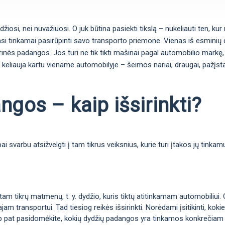
si, nei nuvažiuosi. O juk būtina pasiekti tikslą – nukeliauti ten, kur n
si tinkamai pasirūpinti savo transporto priemone. Vienas iš esminių da
arinės padangos. Jos turi ne tik tikti mašinai pagal automobilio markę, 
 keliauja kartu viename automobilyje – šeimos nariai, draugai, pažįstam
gos – kaip išsirinkti?
 svarbu atsižvelgti į tam tikrus veiksnius, kurie turi įtakos jų tinka
m tikrų matmenų, t. y. dydžio, kuris tiktų atitinkamam automobiliui. 
jam transportui. Tad tiesiog reikės išsirinkti. Norėdami įsitikinti, k
taip pat pasidomėkite, kokių dydžių padangos yra tinkamos konkrečiam 