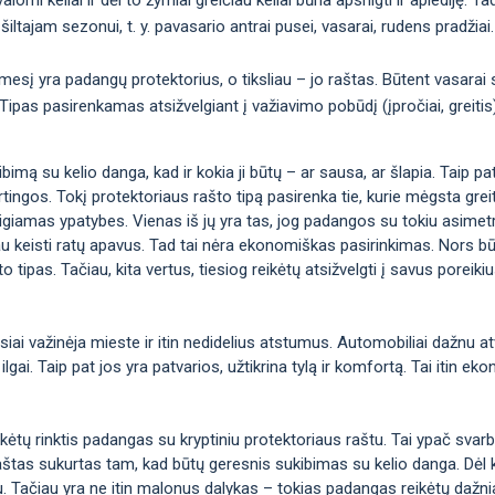
šiltajam sezonui, t. y. pavasario antrai pusei, vasarai, rudens pradžiai.
ėmesį yra padangų protektorius, o tiksliau – jo raštas. Būtent vasarai
nis. Tipas pasirenkamas atsižvelgiant į važiavimo pobūdį (įpročiai, greiti
imą su kelio danga, kad ir kokia ji būtų – ar sausa, ar šlapia. Taip pat t
irtingos. Tokį protektoriaus rašto tipą pasirenka tie, kurie mėgsta greitį 
eigiamas ypatybes. Vienas iš jų yra tas, jog padangos su tokiu asimetr
au keisti ratų apavus. Tad tai nėra ekonomiškas pasirinkimas. Nors bū
o tipas. Tačiau, kita vertus, tiesiog reikėtų atsižvelgti į savus poreiki
iai važinėja mieste ir itin nedidelius atstumus. Automobiliai dažnu at
 ilgai. Taip pat jos yra patvarios, užtikrina tylą ir komfortą. Tai itin 
ikėtų rinktis padangas su kryptiniu protektoriaus raštu. Tai ypač svar
 raštas sukurtas tam, kad būtų geresnis sukibimas su kelio danga. Dėl 
u. Tačiau yra ne itin malonus dalykas – tokias padangas reikėtų dažnia