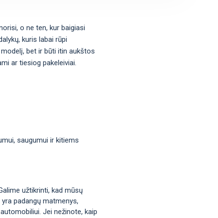
orisi, o ne ten, kur baigiasi
lykų, kuris labai rūpi
modelį, bet ir būti itin aukštos
i ar tiesiog pakeleiviai.
mumui, saugumui ir kitiems
Galime užtikrinti, kad mūsų
okie yra padangų matmenys,
automobiliui. Jei nežinote, kaip