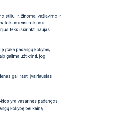
stiliui ir, žinoma, važiavimo ir
ateikiami visi reikiami
jus teks išsirinkti naujas
iulę įtaką padangų kokybei,
p galima užtikrinti, jog
nas gali rasti įvairiausias
 kokios yra vasarinės padangos,
dangų kokybę bei kainą.