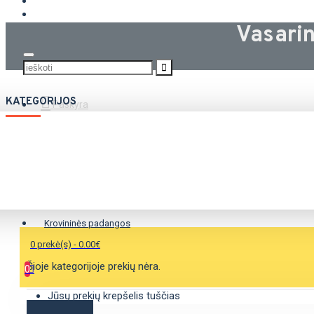
KROVININĖS PADANGOS
Vasari
KATEGORIJOS
Paskyra
Vasarinės padangos
Žieminės padangos
Universalios padangos
Krovininės padangos
0 prekė(s) - 0.00€
Šioje kategorijoje prekių nėra.
0
Jūsų prekių krepšelis tuščias