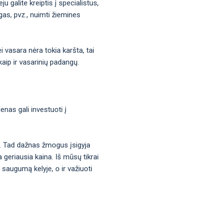
u galite kreiptis į specialistus,
ngas, pvz., nuimti žiemines
 vasara nėra tokia karšta, tai
kaip ir vasarinių padangų.
enas gali investuoti į
a. Tad dažnas žmogus įsigyja
 geriausia kaina. Iš mūsų tikrai
 saugumą kelyje, o ir važiuoti