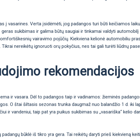
s į vasarines. Verta įsidėmėti, jog padangos turi būti keičiamos laik
as geras sukibimas ir galima būtų saugiai ir tinkamai valdyti automobil
 komfortiškesnių vairavimo pojūčių. Kiekviena kelionė automobiliu pr
ikrai nereikėtų ignoruoti orų pokyčius, nes tai gali turėti liūdnų pas
udojimo rekomendacijos
žiema ir vasara. Dėl to padangos taip ir vadinamos: žieminės padang
igos. O štai šiltasis sezonas trunka daugmaž nuo balandžio 1 d. iki la
iui ir vandeniui, taip pat yra puikus sukibimas su „vasariška“ kelio da
ų padangų būklė iš tikro yra gera. Tai reikėtų daryti prieš kiekvieną keit