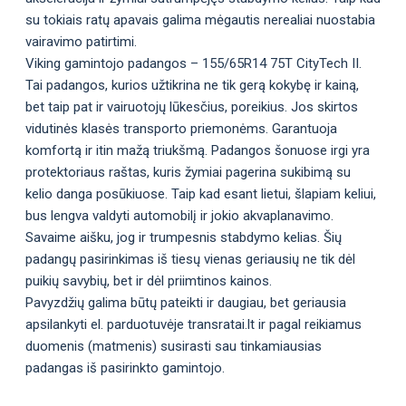
su tokiais ratų apavais galima mėgautis nerealiai nuostabia
vairavimo patirtimi.
Viking gamintojo padangos – 155/65R14 75T CityTech II.
Tai padangos, kurios užtikrina ne tik gerą kokybę ir kainą,
bet taip pat ir vairuotojų lūkesčius, poreikius. Jos skirtos
vidutinės klasės transporto priemonėms. Garantuoja
komfortą ir itin mažą triukšmą. Padangos šonuose irgi yra
protektoriaus raštas, kuris žymiai pagerina sukibimą su
kelio danga posūkiuose. Taip kad esant lietui, šlapiam keliui,
bus lengva valdyti automobilį ir jokio akvaplanavimo.
Savaime aišku, jog ir trumpesnis stabdymo kelias. Šių
padangų pasirinkimas iš tiesų vienas geriausių ne tik dėl
puikių savybių, bet ir dėl priimtinos kainos.
Pavyzdžių galima būtų pateikti ir daugiau, bet geriausia
apsilankyti el. parduotuvėje transratai.lt ir pagal reikiamus
duomenis (matmenis) susirasti sau tinkamiausias
padangas iš pasirinkto gamintojo.