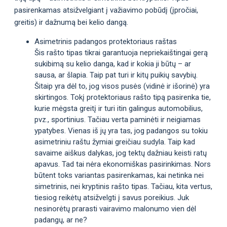
pasirenkamas atsižvelgiant į važiavimo pobūdį (įpročiai,
greitis) ir dažnumą bei kelio dangą.
Asimetrinis padangos protektoriaus raštas
Šis rašto tipas tikrai garantuoja nepriekaištingai gerą
sukibimą su kelio danga, kad ir kokia ji būtų – ar
sausa, ar šlapia. Taip pat turi ir kitų puikių savybių.
Šitaip yra dėl to, jog visos pusės (vidinė ir išorinė) yra
skirtingos. Tokį protektoriaus rašto tipą pasirenka tie,
kurie mėgsta greitį ir turi itin galingus automobilius,
pvz., sportinius. Tačiau verta paminėti ir neigiamas
ypatybes. Vienas iš jų yra tas, jog padangos su tokiu
asimetriniu raštu žymiai greičiau sudyla. Taip kad
savaime aiškus dalykas, jog tektų dažniau keisti ratų
apavus. Tad tai nėra ekonomiškas pasirinkimas. Nors
būtent toks variantas pasirenkamas, kai netinka nei
simetrinis, nei kryptinis rašto tipas. Tačiau, kita vertus,
tiesiog reikėtų atsižvelgti į savus poreikius. Juk
nesinorėtų prarasti vairavimo malonumo vien dėl
padangų, ar ne?