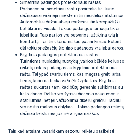
Simetrinis padangos protektoriaus raštas
Padangas su simetriniu raštu pasirenka tie, kurie
dažniausiai važinėja mieste ir itin nedidelius atstumus.
Automobiliai dažnu atveju mažesni, itin kompaktiški,
bet tikrai ne visada. Tokios padangos tarnauja tikrai
labai ilgai. Taip pat jos yra patvarios, užtikrina tylą ir
komfortą. Tai itin ekonomiškas pasirinkimas. Būtent
dėl tokių priežasčių šio tipo padangos yra labai geros.
Kryptinis padangos protektoriaus raštas
Turintiems nuolatinių nuotykių įvairios būklės keliuose
reikėtų rinktis padangas su kryptiniu protektoriaus
raštu. Tai ypač svarbu tiems, kas mėgsta greitį arba
tiems, kuriems tenka važinėti žvyrkeliais. Kryptinis
raštas sukurtas tam, kad būtų geresnis sukibimas su
kelio danga. Dėl ko yra žymiai didesnis saugumas ir
stabilumas, net jei važiuojama dideliu greičiu. Tačiau
yra ne itin malonus dalykas – tokias padangas reikėtų
dažniau keisti, nes jos nėra ilgaamžiškos.
Taip kad artėjant vasariškam sezonui reikėtų pasikeisti