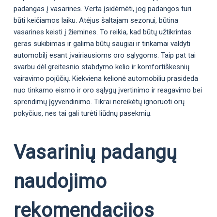
padangas į vasarines. Verta įsidėmėti, jog padangos turi
būti keičiamos laiku. Atėjus šaltajam sezonui, būtina
vasarines keisti į žiemines. To reikia, kad būtų užtikrintas
geras sukibimas ir galima būtų saugiai ir tinkamai valdyti
automobilį esant įvairiausioms oro sąlygoms. Taip pat tai
svarbu dėl greitesnio stabdymo kelio ir komfortiškesnių
vairavimo pojūčių. Kiekviena kelionė automobiliu prasideda
nuo tinkamo eismo ir oro sąlygų įvertinimo ir reagavimo bei
sprendimų įgyvendinimo. Tikrai nereikėtų ignoruoti orų
pokyčius, nes tai gali turėti liūdnų pasekmių.
Vasarinių padangų
naudojimo
rekomendacijos