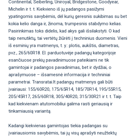
Continental, Seiberling, Uniroyal, Bridgestone, Goodyear,
Michelin ir t. t. Kiekvieno iš jų padangos pasižymi
ypatingomis savybėmis, dėl kurių geresnis sukibimas su bet
kokia kelio danga ir, žinoma, trumpesnis stabdymo kelias.
Pasirinkimas toks didelis, kad akys gali išsilakstyti. O kad
taip nenutiktų, tai vertėtų žiūrėti į techninius duomenis. Vieni
iš esminių yra matmenys, t. y.: plotis, aukštis, diametras,
pvz., 265/60R18. El. parduotuvėje padangų kategorijoje
esančiuose prekių pavadinimuose pateikiami ne tik
gamintojai ir padangos pavadinimas, bet ir dydžiai, o
aprašymuose – išsamesnė informacija ir techniniai
parametrai. Transratai.lt padangų matmenys gali būti
įvairiausi: 155/60R20, 175/65R14, 185/70R14, 195/55R15,
205/45R17, 265/60R18, 305/40R20, 315/30R21 ir t. t. Taip
kad kiekvienam atutomobiliui galima rasti geriausią ir
tinkamiausią variantą.
Kadangi kiekvienas gamintojas tiekia padangas su
įvairiausiomis savybėmis, tai jų visų aprašyti neužtektų