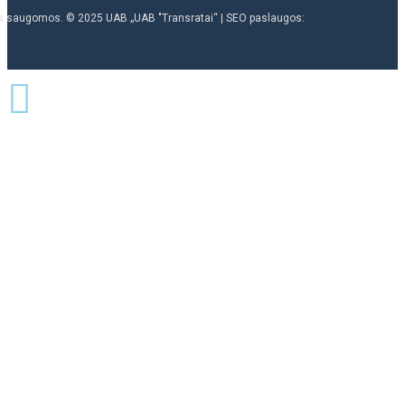
ės saugomos. © 2025 UAB „UAB "Transratai“ | SEO paslaugos: