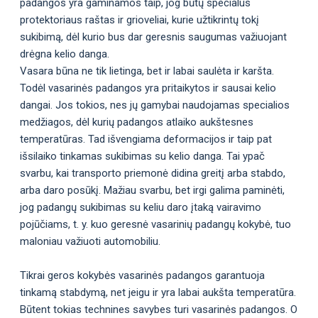
padangos yra gaminamos taip, jog būtų specialus
protektoriaus raštas ir grioveliai, kurie užtikrintų tokį
sukibimą, dėl kurio bus dar geresnis saugumas važiuojant
drėgna kelio danga.
Vasara būna ne tik lietinga, bet ir labai saulėta ir karšta.
Todėl vasarinės padangos yra pritaikytos ir sausai kelio
dangai. Jos tokios, nes jų gamybai naudojamas specialios
medžiagos, dėl kurių padangos atlaiko aukštesnes
temperatūras. Tad išvengiama deformacijos ir taip pat
išsilaiko tinkamas sukibimas su kelio danga. Tai ypač
svarbu, kai transporto priemonė didina greitį arba stabdo,
arba daro posūkį. Mažiau svarbu, bet irgi galima paminėti,
jog padangų sukibimas su keliu daro įtaką vairavimo
pojūčiams, t. y. kuo geresnė vasarinių padangų kokybė, tuo
maloniau važiuoti automobiliu.
Tikrai geros kokybės vasarinės padangos garantuoja
tinkamą stabdymą, net jeigu ir yra labai aukšta temperatūra.
Būtent tokias technines savybes turi vasarinės padangos. O