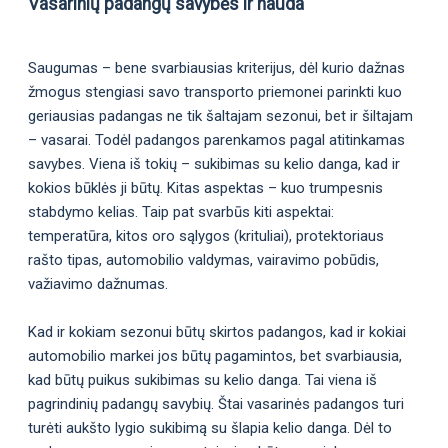
Vasarinių padangų savybės ir nauda
Saugumas – bene svarbiausias kriterijus, dėl kurio dažnas
žmogus stengiasi savo transporto priemonei parinkti kuo
geriausias padangas ne tik šaltajam sezonui, bet ir šiltajam
– vasarai. Todėl padangos parenkamos pagal atitinkamas
savybes. Viena iš tokių – sukibimas su kelio danga, kad ir
kokios būklės ji būtų. Kitas aspektas – kuo trumpesnis
stabdymo kelias. Taip pat svarbūs kiti aspektai:
temperatūra, kitos oro sąlygos (krituliai), protektoriaus
rašto tipas, automobilio valdymas, vairavimo pobūdis,
važiavimo dažnumas.
Kad ir kokiam sezonui būtų skirtos padangos, kad ir kokiai
automobilio markei jos būtų pagamintos, bet svarbiausia,
kad būtų puikus sukibimas su kelio danga. Tai viena iš
pagrindinių padangų savybių. Štai vasarinės padangos turi
turėti aukšto lygio sukibimą su šlapia kelio danga. Dėl to