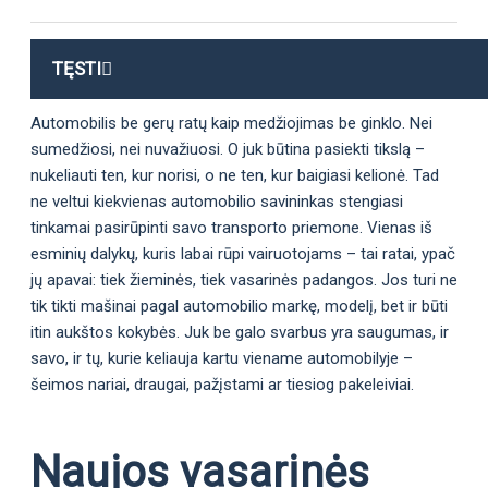
TĘSTI
Automobilis be gerų ratų kaip medžiojimas be ginklo. Nei
sumedžiosi, nei nuvažiuosi. O juk būtina pasiekti tikslą –
nukeliauti ten, kur norisi, o ne ten, kur baigiasi kelionė. Tad
ne veltui kiekvienas automobilio savininkas stengiasi
tinkamai pasirūpinti savo transporto priemone. Vienas iš
esminių dalykų, kuris labai rūpi vairuotojams – tai ratai, ypač
jų apavai: tiek žieminės, tiek vasarinės padangos. Jos turi ne
tik tikti mašinai pagal automobilio markę, modelį, bet ir būti
itin aukštos kokybės. Juk be galo svarbus yra saugumas, ir
savo, ir tų, kurie keliauja kartu viename automobilyje –
šeimos nariai, draugai, pažįstami ar tiesiog pakeleiviai.
Naujos vasarinės