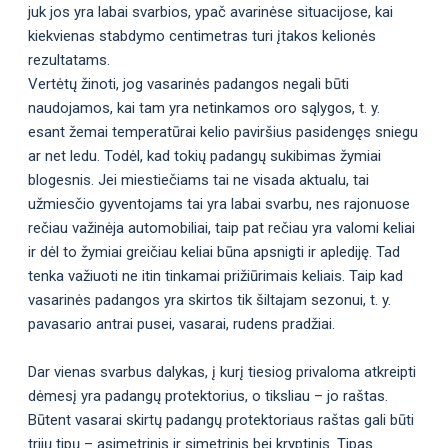
juk jos yra labai svarbios, ypač avarinėse situacijose, kai
kiekvienas stabdymo centimetras turi įtakos kelionės
rezultatams.
Vertėtų žinoti, jog vasarinės padangos negali būti
naudojamos, kai tam yra netinkamos oro sąlygos, t. y.
esant žemai temperatūrai kelio paviršius pasidengęs sniegu
ar net ledu. Todėl, kad tokių padangų sukibimas žymiai
blogesnis. Jei miestiečiams tai ne visada aktualu, tai
užmiesčio gyventojams tai yra labai svarbu, nes rajonuose
rečiau važinėja automobiliai, taip pat rečiau yra valomi keliai
ir dėl to žymiai greičiau keliai būna apsnigti ir aplediję. Tad
tenka važiuoti ne itin tinkamai prižiūrimais keliais. Taip kad
vasarinės padangos yra skirtos tik šiltajam sezonui, t. y.
pavasario antrai pusei, vasarai, rudens pradžiai.
Dar vienas svarbus dalykas, į kurį tiesiog privaloma atkreipti
dėmesį yra padangų protektorius, o tiksliau – jo raštas.
Būtent vasarai skirtų padangų protektoriaus raštas gali būti
trijų tipų – asimetrinis ir simetrinis bei kryptinis. Tipas