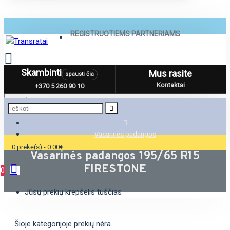
REGISTRUOTIEMS PARTNERIAMS
Skambinti
Mus rasite
spausti čia
Menu
Kontaktai
+370 5 260 90 10
Vasarinės padangos
0 prekė(s) - 0.00€
Vasarinės padangos 195/65 R15
FIRESTONE
0
Jūsų prekių krepšelis tuščias
Šioje kategorijoje prekių nėra.