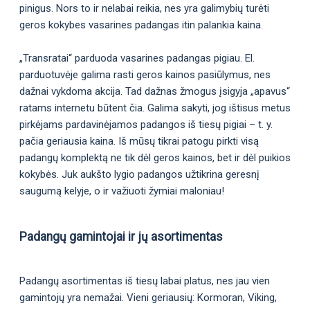
pinigus. Nors to ir nelabai reikia, nes yra galimybių turėti
geros kokybes vasarines padangas itin palankia kaina.
„Transratai“ parduoda vasarines padangas pigiau. El.
parduotuvėje galima rasti geros kainos pasiūlymus, nes
dažnai vykdoma akcija. Tad dažnas žmogus įsigyja „apavus“
ratams internetu būtent čia. Galima sakyti, jog ištisus metus
pirkėjams pardavinėjamos padangos iš tiesų pigiai – t. y.
pačia geriausia kaina. Iš mūsų tikrai patogu pirkti visą
padangų komplektą ne tik dėl geros kainos, bet ir dėl puikios
kokybės. Juk aukšto lygio padangos užtikrina geresnį
saugumą kelyje, o ir važiuoti žymiai maloniau!
Padangų gamintojai ir jų asortimentas
Padangų asortimentas iš tiesų labai platus, nes jau vien
gamintojų yra nemažai. Vieni geriausių: Kormoran, Viking,