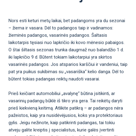
Nors esti keturi metų laikai, bet padangoms yra du sezonai
– žiema ir vasara. Dėl to padangos taip ir vadinamos:
žieminės padangos, vasarinės padangos. Šaltasis
laikotarpis tęsiasi nuo lapkričio iki kovo mėnesio pabaigos.
O štai šiltasis sezonas trunka daugmaž nuo balandžio 1 d.
iki lapkričio 9 d. Būtent tokiam laikotarpiui yra skirtos
vasarinės padangos. Jos atsparios karščiui ir vandeniui, taip
pat yra puikus sukibimas su „vasariška“ kelio danga. Dėl to
būtent tokias padangas reiktų naudoti vasarai.
Prieš keičiant automobiliui „avalynę“ būtina įsitikinti, ar
vasarinių padangų būklė iš tikro yra gera. Tai reikėtų daryti
prieš kiekvieną keitimą. Atlikite patikrą – ar padangos nėra
pažeistos, kaip yra nusidėvėjusios, koks yra protektoriaus
gylis. Jeigu nežinote, kaip patikrinti padangas, tai tokiu
atveju galite kreiptis į specialistus, kurie galės įvertinti