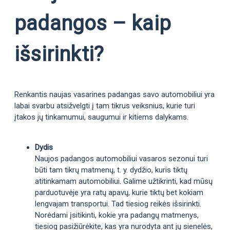
padangos – kaip
išsirinkti?
Renkantis naujas vasarines padangas savo automobiliui yra
labai svarbu atsižvelgti į tam tikrus veiksnius, kurie turi
įtakos jų tinkamumui, saugumui ir kitiems dalykams.
Dydis
Naujos padangos automobiliui vasaros sezonui turi
būti tam tikrų matmenų, t. y. dydžio, kuris tiktų
atitinkamam automobiliui. Galime užtikrinti, kad mūsų
parduotuvėje yra ratų apavų, kurie tiktų bet kokiam
lengvajam transportui. Tad tiesiog reikės išsirinkti.
Norėdami įsitikinti, kokie yra padangų matmenys,
tiesiog pasižiūrėkite, kas yra nurodyta ant jų sienelės,