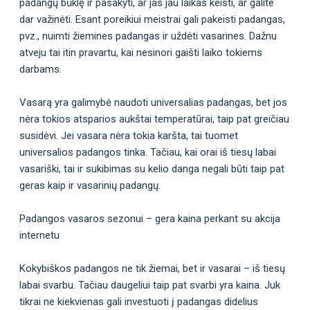
padangų būklę ir pasakyti, ar jas jau laikas keisti, ar galite
dar važinėti. Esant poreikiui meistrai gali pakeisti padangas,
pvz., nuimti žiemines padangas ir uždėti vasarines. Dažnu
atveju tai itin pravartu, kai nesinori gaišti laiko tokiems
darbams.
Vasarą yra galimybė naudoti universalias padangas, bet jos
nėra tokios atsparios aukštai temperatūrai, taip pat greičiau
susidėvi. Jei vasara nėra tokia karšta, tai tuomet
universalios padangos tinka. Tačiau, kai orai iš tiesų labai
vasariški, tai ir sukibimas su kelio danga negali būti taip pat
geras kaip ir vasarinių padangų.
Padangos vasaros sezonui – gera kaina perkant su akcija
internetu
Kokybiškos padangos ne tik žiemai, bet ir vasarai – iš tiesų
labai svarbu. Tačiau daugeliui taip pat svarbi yra kaina. Juk
tikrai ne kiekvienas gali investuoti į padangas didelius