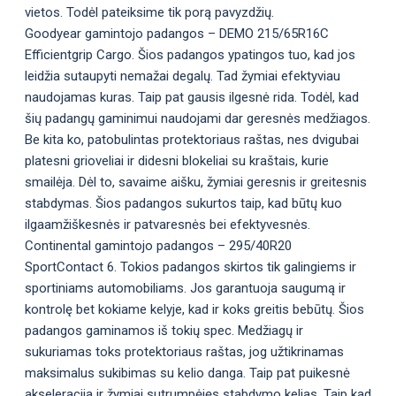
vietos. Todėl pateiksime tik porą pavyzdžių.
Goodyear gamintojo padangos – DEMO 215/65R16C
Efficientgrip Cargo. Šios padangos ypatingos tuo, kad jos
leidžia sutaupyti nemažai degalų. Tad žymiai efektyviau
naudojamas kuras. Taip pat gausis ilgesnė rida. Todėl, kad
šių padangų gaminimui naudojami dar geresnės medžiagos.
Be kita ko, patobulintas protektoriaus raštas, nes dvigubai
platesni grioveliai ir didesni blokeliai su kraštais, kurie
smailėja. Dėl to, savaime aišku, žymiai geresnis ir greitesnis
stabdymas. Šios padangos sukurtos taip, kad būtų kuo
ilgaamžiškesnės ir patvaresnės bei efektyvesnės.
Continental gamintojo padangos – 295/40R20
SportContact 6. Tokios padangos skirtos tik galingiems ir
sportiniams automobiliams. Jos garantuoja saugumą ir
kontrolę bet kokiame kelyje, kad ir koks greitis bebūtų. Šios
padangos gaminamos iš tokių spec. Medžiagų ir
sukuriamas toks protektoriaus raštas, jog užtikrinamas
maksimalus sukibimas su kelio danga. Taip pat puikesnė
akseleracija ir žymiai sutrumpėjęs stabdymo kelias. Taip kad