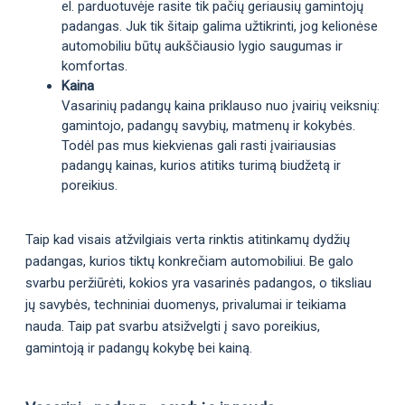
el. parduotuvėje rasite tik pačių geriausių gamintojų
padangas. Juk tik šitaip galima užtikrinti, jog kelionėse
automobiliu būtų aukščiausio lygio saugumas ir
komfortas.
Kaina
Vasarinių padangų kaina priklauso nuo įvairių veiksnių:
gamintojo, padangų savybių, matmenų ir kokybės.
Todėl pas mus kiekvienas gali rasti įvairiausias
padangų kainas, kurios atitiks turimą biudžetą ir
poreikius.
Taip kad visais atžvilgiais verta rinktis atitinkamų dydžių
padangas, kurios tiktų konkrečiam automobiliui. Be galo
svarbu peržiūrėti, kokios yra vasarinės padangos, o tiksliau
jų savybės, techniniai duomenys, privalumai ir teikiama
nauda. Taip pat svarbu atsižvelgti į savo poreikius,
gamintoją ir padangų kokybę bei kainą.