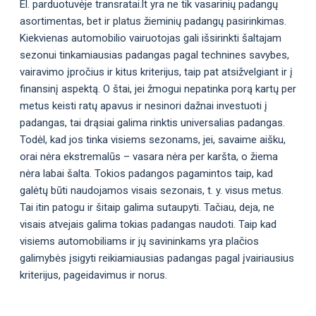
El. parduotuvėje transratai.lt yra ne tik vasarinių padangų
asortimentas, bet ir platus žieminių padangų pasirinkimas.
Kiekvienas automobilio vairuotojas gali išsirinkti šaltajam
sezonui tinkamiausias padangas pagal technines savybes,
vairavimo įpročius ir kitus kriterijus, taip pat atsižvelgiant ir į
finansinį aspektą. O štai, jei žmogui nepatinka porą kartų per
metus keisti ratų apavus ir nesinori dažnai investuoti į
padangas, tai drąsiai galima rinktis universalias padangas.
Todėl, kad jos tinka visiems sezonams, jei, savaime aišku,
orai nėra ekstremalūs – vasara nėra per karšta, o žiema
nėra labai šalta. Tokios padangos pagamintos taip, kad
galėtų būti naudojamos visais sezonais, t. y. visus metus.
Tai itin patogu ir šitaip galima sutaupyti. Tačiau, deja, ne
visais atvejais galima tokias padangas naudoti. Taip kad
visiems automobiliams ir jų savininkams yra plačios
galimybės įsigyti reikiamiausias padangas pagal įvairiausius
kriterijus, pageidavimus ir norus.