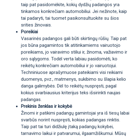
taip pat pasidomėkite, kokių dydžių padangos yra
tinkamos konkrečiam automobiliui. Jei nežinote, kaip
tai padaryti, tai tuomet pasikonsultuokite su šios
srities žinovais.
Poreikiai
Vasarinės padangos gali būti skirtingų rūšių. Taip pat
jos būna pagamintos tik atitinkamiems vairuotojo
poreikiams, jo vairavimo stiliui ir, žinoma, važiavimo ir
oro sąlygoms. Todėl verta labiau pasidomėti, ko
reikėtų konkrečiam automobiliui ir jo vairuotojui.
Techniniuose aprašymuose pateikiami visi reikiami
duomenys, pvz., matmenys, sukibimo su šlapia kelio
danga galimybės. Dėl to reikėtų nuspręsti, pagal
kokius svarbiausius kriterijus teks išsirinkti naujas
padangas.
Prekinis ženklas ir kokybė
Žinomi ir patikimi padangų gamintojai yra iš tiesų labai
svarbūs norint nuspręsti, kokias padangas rinktis.
Taip pat tai turi didžiulę įtaką padangų kokybei,
tarnavimo laikui ir patvarumui, ilgaamžiškumui. Mūsų