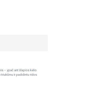
is – ypač ant šlapios kelio
triukšmu ir padidintu ridos