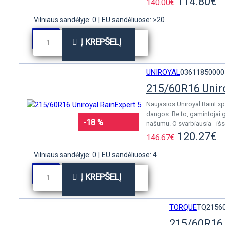
114.80€
140.00€
Vilniaus sandėlyje: 0
|
EU sandėliuose: >20
Į KREPŠELĮ
UNIROYAL
03611850000
215/60R16 Unir
Naujasios Uniroyal RainExp
dangos. Be to, gamintojai 
-18 %
našumu. O svarbiausia - išs
120.27€
146.67€
Vilniaus sandėlyje: 0
|
EU sandėliuose: 4
Į KREPŠELĮ
TORQUE
TQ2156
215/60R16