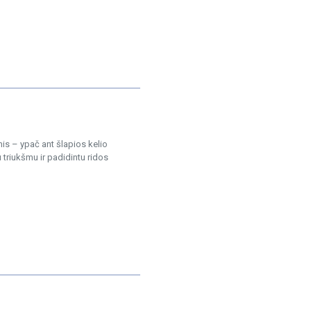
is – ypač ant šlapios kelio
triukšmu ir padidintu ridos