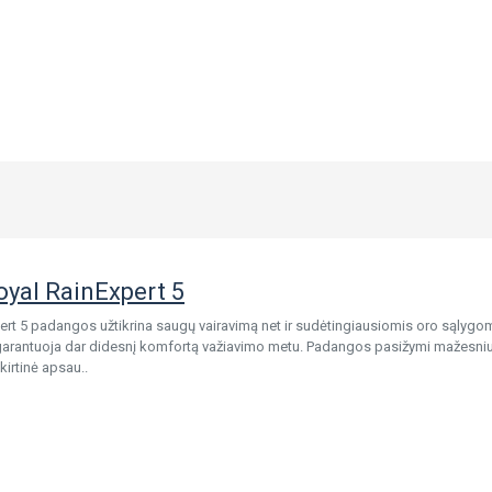
oyal RainExpert 5
ert 5 padangos užtikrina saugų vairavimą net ir sudėtingiausiomis oro sąlygom
garantuoja dar didesnį komfortą važiavimo metu. Padangos pasižymi mažesniu 
kirtinė apsau..