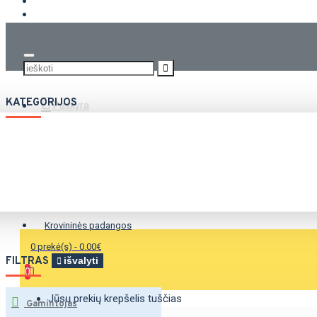
KROVININĖS PADANGOS
KATEGORIJOS
Paskyra
Vasarinės padangos
Žieminės padangos
Universalios padangos
Krovininės padangos
0 prekė(s) - 0.00€
FILTRAS
išvalyti
0
Jūsų prekių krepšelis tuščias
Gamintojas