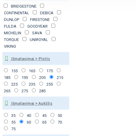
BRIDGESTONE
CONTINENTAL
DEBICA
DUNLOP
FIRESTONE
FULDA
GOODYEAR
MICHELIN
SAVA
TORQUE
UNIROYAL
VIKING
Išmatavimai > Plotis
155
165
175
185
195
205
215
225
235
255
265
275
285
Išmatavimai > Aukštis
35
40
45
50
55
60
65
70
75