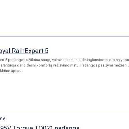
oyal RainExpert 5
ert 5 padangos užtikrina saugų vairavimą net ir sudėtingiausiomis oro sąlygom
garantuoja dar didesnį komfortą važiavimo metu. Padangos pasižymi mažesniu 
kirtinė apsau..
016
 95V Torque TQ021 padanga