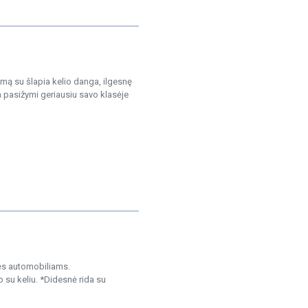
mą su šlapia kelio danga, ilgesnę
 pasižymi geriausiu savo klasėje
sės automobiliams.
 su keliu. *Didesnė rida su