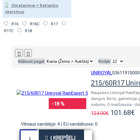
Išmatavimai > Ratlankio
skersmuo
R16
R16C
R17
R17C
R18
Rūšiuoti pagal:
Rodyti:
UNIROYAL
03611910000
215/60R17 Unir
Naujasios Uniroyal RainExp
dangos. Be to, gamintojai 
-18 %
našumu. O svarbiausia - išs
101.68€
124.00€
Vilniaus sandėlyje: 4
|
EU sandėliuose: 0
Į KREPŠELĮ