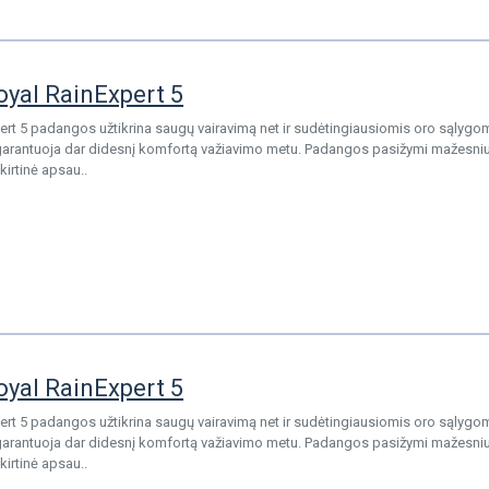
oyal RainExpert 5
ert 5 padangos užtikrina saugų vairavimą net ir sudėtingiausiomis oro sąlygom
garantuoja dar didesnį komfortą važiavimo metu. Padangos pasižymi mažesniu 
kirtinė apsau..
oyal RainExpert 5
ert 5 padangos užtikrina saugų vairavimą net ir sudėtingiausiomis oro sąlygom
garantuoja dar didesnį komfortą važiavimo metu. Padangos pasižymi mažesniu 
kirtinė apsau..