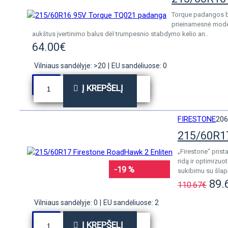
Torque padangos bu
prieinamesnė moder
aukštus įvertinimo balus dėl trumpesnio stabdymo kelio an..
64.00€
Vilniaus sandėlyje: >20
|
EU sandėliuose: 0
Į KREPŠELĮ
FIRESTONE
206
215/60R17
„Firestone“ prist
ridą ir optimizu
-19 %
sukibimu su šlapi
89.
110.67€
Vilniaus sandėlyje: 0
|
EU sandėliuose: 2
Į KREPŠELĮ