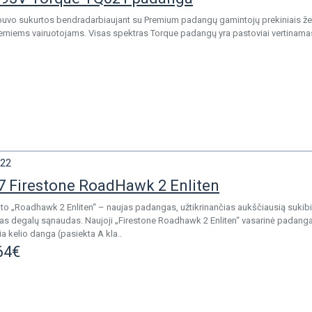
vo sukurtos bendradarbiaujant su Premium padangų gamintojų prekiniais žen
niems vairuotojams. Visas spektras Torque padangų yra pastoviai vertinamas
22
 Firestone RoadHawk 2 Enliten
ato „Roadhawk 2 Enliten“ – naujas padangas, užtikrinančias aukščiausią sukibi
otas degalų sąnaudas. Naujoji „Firestone Roadhawk 2 Enliten“ vasarinė padanga
a kelio danga (pasiekta A kla..
64€