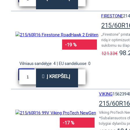
FIRESTONE
214
215/60R16
„Firestone“ prist
ridą ir optimizu
-19 %
sukibimu su šlapi
98.
121.33€
Vilniaus sandėlyje: 4
|
EU sandėliuose: 0
Į KREPŠELĮ
VIKING
1562394
215/60R16
Viking ProTech New
*Subalansuotos cha
-17 %
tolygiai dylančiu 