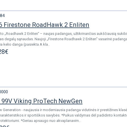
84
 Firestone RoadHawk 2 Enliten
ato „Roadhawk 2 Enliten“ – naujas padangas, užtikrinančias aukščiausią sukibi
otas degalų sąnaudas. Naujoji „Firestone Roadhawk 2 Enliten“ vasarinė padanga
a kelio danga (pasiekta A kla..
28€
0000
 99V Viking ProTech NewGen
 Generation - naujausia ir moderniausia padanga vidutinės ir prestižines kla
rakteristikos ir sportiškos savybės. *Puikus valdymas dėl padidinto kontakto
protektoriumi. *Geriau apsaugo nuo akvaplanavim..