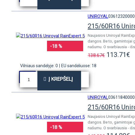
UNIROYAL
03612320000
215/60R16 Unir
Naujasios Uniroyal RainExp
dangos. Be to, gamintojai 
-18 %
našumu. O svarbiausia - išs
113.71€
138.67€
Vilniaus sandėlyje: 0
|
EU sandėliuose: 18
Į KREPŠELĮ
UNIROYAL
03611840000
215/60R16 Unir
Naujasios Uniroyal RainExp
dangos. Be to, gamintojai 
-18 %
našumu. O svarbiausia - išs