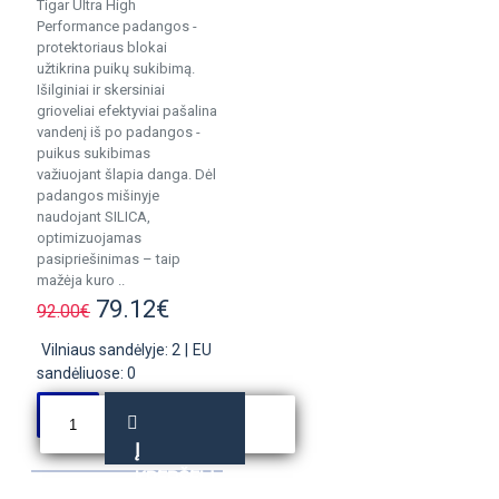
Tigar Ultra High
Performance padangos -
protektoriaus blokai
užtikrina puikų sukibimą.
Išilginiai ir skersiniai
grioveliai efektyviai pašalina
vandenį iš po padangos -
puikus sukibimas
važiuojant šlapia danga. Dėl
padangos mišinyje
naudojant SILICA,
optimizuojamas
pasipriešinimas – taip
mažėja kuro ..
79.12€
92.00€
Vilniaus sandėlyje: 2
|
EU
sandėliuose: 0
Į
KREPŠELĮ