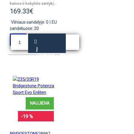
kainos ir kokybės santykį...
169.33€
Vilniaus sandėlyje: 0
|
EU
sandėliuose: 20
Į
KREPŠELĮ
NAUJIENA
-19 %
BRIDGESTONE
28997