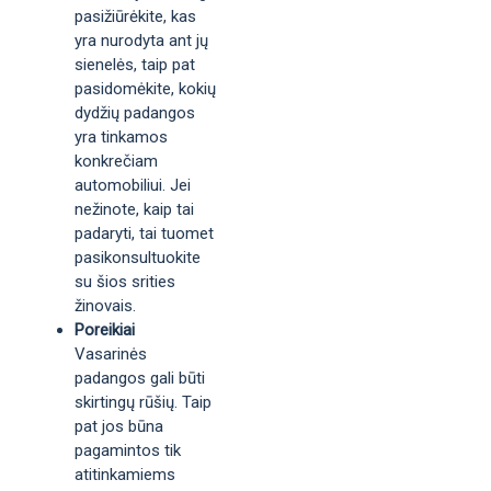
pasižiūrėkite, kas
yra nurodyta ant jų
sienelės, taip pat
pasidomėkite, kokių
dydžių padangos
yra tinkamos
konkrečiam
automobiliui. Jei
nežinote, kaip tai
padaryti, tai tuomet
pasikonsultuokite
su šios srities
žinovais.
Poreikiai
Vasarinės
padangos gali būti
skirtingų rūšių. Taip
pat jos būna
pagamintos tik
atitinkamiems