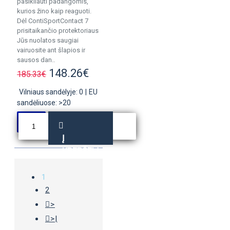
pasikliauti padangomis,
kurios žino kaip reaguoti.
Dėl ContiSportContact 7
prisitaikančio protektoriaus
Jūs nuolatos saugiai
vairuosite ant šlapios ir
sausos dan..
148.26€
185.33€
Vilniaus sandėlyje: 0
|
EU
sandėliuose: >20
Į
KREPŠELĮ
1
2
>
>|