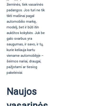
žieminės, tiek vasarinės
padangos. Jos turi ne tik
tikti mašinai pagal
automobilio markę,
modelį, bet ir būti itin
aukštos kokybės. Juk be
galo svarbus yra
saugumas, ir savo, ir tų,
kurie keliauja kartu
viename automobilyje –
šeimos nariai, draugai,
pažįstami ar tiesiog
pakeleiviai.
Naujos
vasarinės