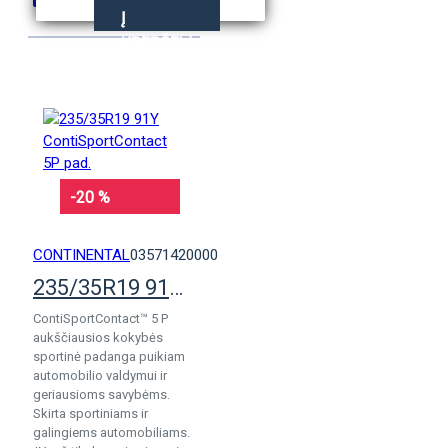
Į
KREPŠELĮ
-20 %
CONTINENTAL
03571420000
235/35R19 91Y ContiSportContact 5P pad.
ContiSportContact™ 5 P
aukščiausios kokybės
sportinė padanga puikiam
automobilio valdymui ir
geriausioms savybėms.
Skirta sportiniams ir
galingiems automobiliams.