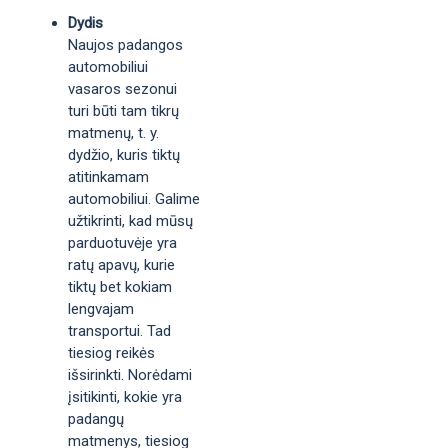
Dydis
Naujos padangos
automobiliui
vasaros sezonui
turi būti tam tikrų
matmenų, t. y.
dydžio, kuris tiktų
atitinkamam
automobiliui. Galime
užtikrinti, kad mūsų
parduotuvėje yra
ratų apavų, kurie
tiktų bet kokiam
lengvajam
transportui. Tad
tiesiog reikės
išsirinkti. Norėdami
įsitikinti, kokie yra
padangų
matmenys, tiesiog