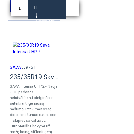
Į
KREPŠELĮ
SAVA
579751
235/35R19 Sava Intensa UHP 2
SAVA Intensa UHP 2 - Nauja
UHP padanga,
neištuštinanti piniginės ir
suteikianti geriausią
našumą. Patikimas ypač
didelis našumas sausuose
ir šlapiuose keliuose;
Europietiška kokybė už
mažą kainą, siūlanti gerą