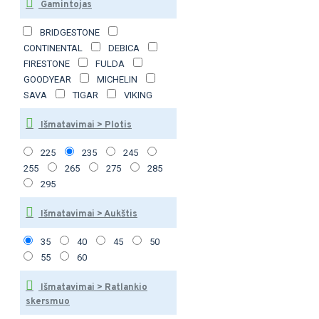
Gamintojas
BRIDGESTONE
CONTINENTAL
DEBICA
FIRESTONE
FULDA
GOODYEAR
MICHELIN
SAVA
TIGAR
VIKING
Išmatavimai > Plotis
225
235
245
255
265
275
285
295
Išmatavimai > Aukštis
35
40
45
50
55
60
Išmatavimai > Ratlankio
skersmuo