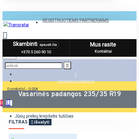
REGISTRUOTIEMS PARTNERIAMS
Skambinti
Mus rasite
spausti čia
Menu
Kontaktai
+370 5 260 90 10
Vasarinės padangos
0 prekė(s) - 0.00€
Vasarinės padangos 235/35 R19
0
Jūsų prekių krepšelis tuščias
FILTRAS
išvalyti