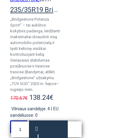
235/35R19 Bridgestone Potenza Sport Evo Enliten
„Bridgestone Potenza
Sport“ – tai aukštos
kokybės padanga, leidžianti
maksimaliai išnaudoti visą
automobilio potencialą ir
tęsti kelionę visiškai
kontroliuojant kelią.
Geriausias stabilumas
posūkiuose ir tiesiose
trasose (Bandymai, atlikti
„Bridgestone“ užsakymu
„TÜV SÜD“ 2020 m. liepos–
rugsėjo mėn..
138.24€
170.67€
Vilniaus sandėlyje: 4
|
EU
sandėliuose: 0
Į