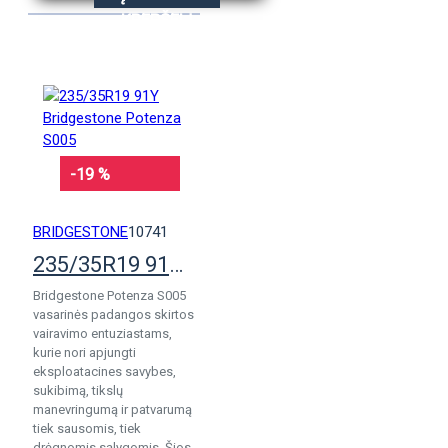
KREPŠELĮ
-19 %
BRIDGESTONE
10741
235/35R19 91Y Bridgestone Potenza S005
Bridgestone Potenza S005
vasarinės padangos skirtos
vairavimo entuziastams,
kurie nori apjungti
eksploatacines savybes,
sukibimą, tikslų
manevringumą ir patvarumą
tiek sausomis, tiek
drėgnomis sąlygomis. Šios