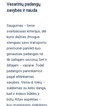
Vasarinių padangų
savybės ir nauda
Saugumas – bene
svarbiausias kriterijus, dėl
kurio dažnas žmogus
stengiasi savo transporto
priemonei parinkti kuo
geriausias padangas ne
tik šaltajam sezonui, bet ir
šiltajam – vasarai. Todėl
padangos parenkamos
pagal atitinkamas
savybes. Viena iš tokių –
sukibimas su kelio danga,
kad ir kokios būklės ji
būtų. Kitas aspektas –
kuo trumpesnis stabdymo