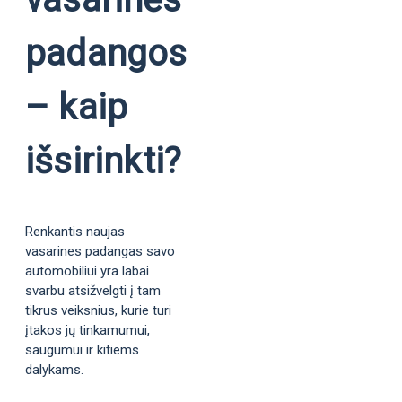
padangos
– kaip
išsirinkti?
Renkantis naujas
vasarines padangas savo
automobiliui yra labai
svarbu atsižvelgti į tam
tikrus veiksnius, kurie turi
įtakos jų tinkamumui,
saugumui ir kitiems
dalykams.