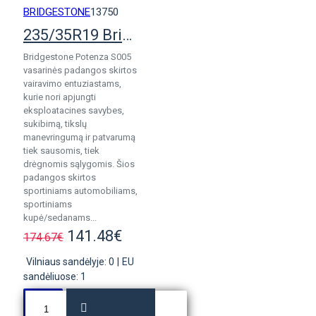
BRIDGESTONE
13750
235/35R19 Bridgestone Potenza S005
Bridgestone Potenza S005
vasarinės padangos skirtos
vairavimo entuziastams,
kurie nori apjungti
eksploatacines savybes,
sukibimą, tikslų
manevringumą ir patvarumą
tiek sausomis, tiek
drėgnomis sąlygomis. Šios
padangos skirtos
sportiniams automobiliams,
sportiniams
kupė/sedanams...
141.48€
174.67€
Vilniaus sandėlyje: 0
|
EU
sandėliuose: 1