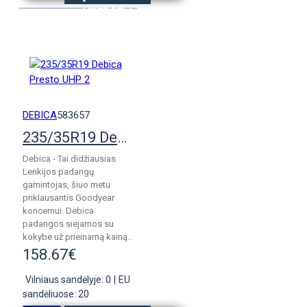
KREPŠELĮ
DEBICA
583657
235/35R19 Debica Presto UHP 2
Debica - Tai didžiausias
Lenkijos padangų
gamintojas, šiuo metu
priklausantis Goodyear
koncernui. Debica
padangos siejamos su
kokybe už prieinamą kainą..
158.67€
Vilniaus sandėlyje: 0
|
EU
sandėliuose: 20