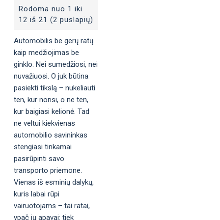
Rodoma nuo 1 iki
12 iš 21 (2 puslapių)
Automobilis be gerų ratų
kaip medžiojimas be
ginklo. Nei sumedžiosi, nei
nuvažiuosi. O juk būtina
pasiekti tikslą – nukeliauti
ten, kur norisi, o ne ten,
kur baigiasi kelionė. Tad
ne veltui kiekvienas
automobilio savininkas
stengiasi tinkamai
pasirūpinti savo
transporto priemone.
Vienas iš esminių dalykų,
kuris labai rūpi
vairuotojams – tai ratai,
ypač jų apavai: tiek