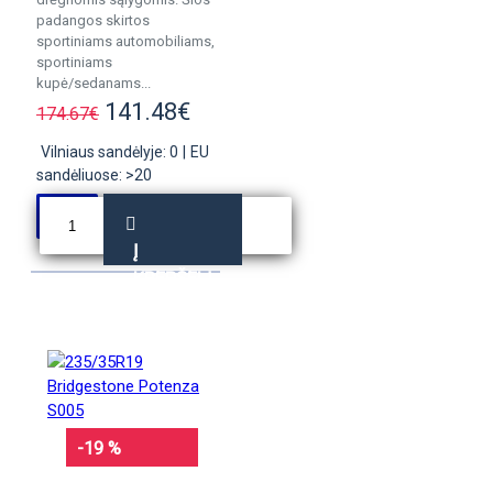
padangos skirtos
sportiniams automobiliams,
sportiniams
kupė/sedanams...
141.48€
174.67€
Vilniaus sandėlyje: 0
|
EU
sandėliuose: >20
Į
KREPŠELĮ
-19 %