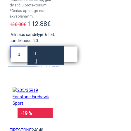
dylančiu protektoriumi.
*Geriau apsaugo nuo
akvaplanavim..
112.88€
136.00€
Vilniaus sandėlyje: 6
|
EU
sandėliuose: 20
Į
KREPŠELĮ
-19 %
FIRESTONE
24040