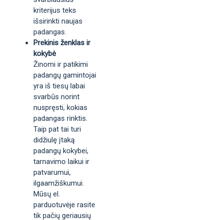
kriterijus teks
išsirinkti naujas
padangas.
Prekinis ženklas ir
kokybė
Žinomi ir patikimi
padangų gamintojai
yra iš tiesų labai
svarbūs norint
nuspręsti, kokias
padangas rinktis.
Taip pat tai turi
didžiulę įtaką
padangų kokybei,
tarnavimo laikui ir
patvarumui,
ilgaamžiškumui.
Mūsų el.
parduotuvėje rasite
tik pačių geriausių