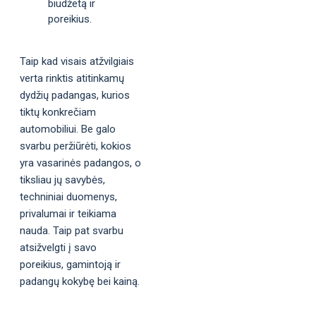
biudžetą ir
poreikius.
Taip kad visais atžvilgiais
verta rinktis atitinkamų
dydžių padangas, kurios
tiktų konkrečiam
automobiliui. Be galo
svarbu peržiūrėti, kokios
yra vasarinės padangos, o
tiksliau jų savybės,
techniniai duomenys,
privalumai ir teikiama
nauda. Taip pat svarbu
atsižvelgti į savo
poreikius, gamintoją ir
padangų kokybę bei kainą.