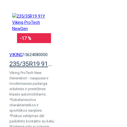
-17 %
VIKING
15624080000
235/35R19 91Y Viking ProTech NewGen
Viking ProTech New
Generation - naujausia ir
moderniausia padanga
vidutinės ir prestižines
klasės automobiliams.
*Subalansuotos
charakteristikos ir
sportiškos savybės.
*Puikus valdymas dėl
padidinto kontakto su keliu.
*Didesnė rida su tolygiai