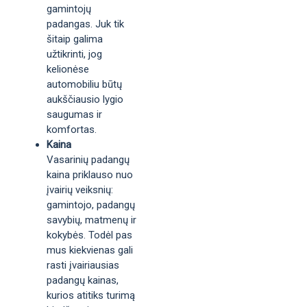
gamintojų
padangas. Juk tik
šitaip galima
užtikrinti, jog
kelionėse
automobiliu būtų
aukščiausio lygio
saugumas ir
komfortas.
Kaina
Vasarinių padangų
kaina priklauso nuo
įvairių veiksnių:
gamintojo, padangų
savybių, matmenų ir
kokybės. Todėl pas
mus kiekvienas gali
rasti įvairiausias
padangų kainas,
kurios atitiks turimą