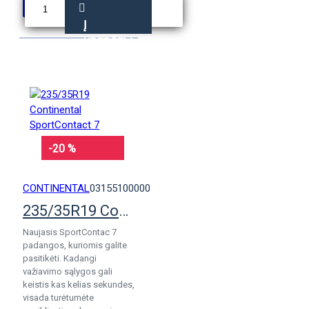
Į
KREPŠELĮ
-20 %
CONTINENTAL
03155100000
235/35R19 Continental SportContact 7
Naujasis SportContac 7
padangos, kuriomis galite
pasitikėti. Kadangi
važiavimo sąlygos gali
keistis kas kelias sekundes,
visada turėtumėte