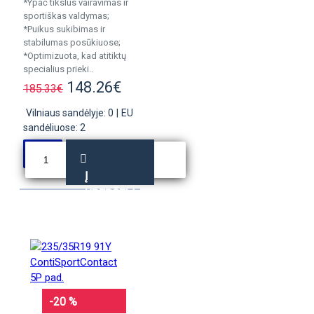
*Ypač tikslus vairavimas ir
sportiškas valdymas;
*Puikus sukibimas ir
stabilumas posūkiuose;
*Optimizuota, kad atitiktų
specialius prieki..
148.26€
185.33€
Vilniaus sandėlyje: 0
|
EU
sandėliuose: 2
Į
KREPŠELĮ
-20 %