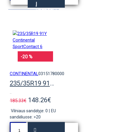
Į
KREPŠELĮ
-20 %
CONTINENTAL
03151780000
235/35R19 91Y Continental SportContact 6
..
148.26€
185.33€
Vilniaus sandėlyje: 0
|
EU
sandėliuose: >20