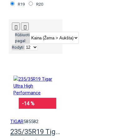
R19
R20
Rūšiuoti
pagal:
Rodyti:
-14 %
TIGAR
585582
235/35R19 Tigar Ultra High Performance