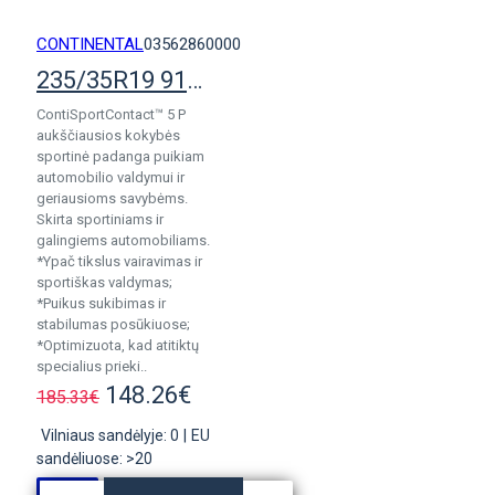
CONTINENTAL
03562860000
235/35R19 91Y ContiSportContact 5P pad.
ContiSportContact™ 5 P
aukščiausios kokybės
sportinė padanga puikiam
automobilio valdymui ir
geriausioms savybėms.
Skirta sportiniams ir
galingiems automobiliams.
*Ypač tikslus vairavimas ir
sportiškas valdymas;
*Puikus sukibimas ir
stabilumas posūkiuose;
*Optimizuota, kad atitiktų
specialius prieki..
148.26€
185.33€
Vilniaus sandėlyje: 0
|
EU
sandėliuose: >20