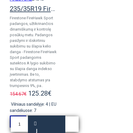
235/35R19 Firestone Firehawk Sport
Firestone FireHawk Sport
padangos, užtikrinančios
dinamiškumą ir kontrolę
posūkių metu. Padangos
pasižymi ir išskirtiniu
sukibimu su šlapia kelio
danga - Firestone FireHawk
Sport padangoms
suteiktos A lygio sukibimo
su šlapia danga indekso
įvertinimas. Be to,
stabdymo atstumas yra
trumpesnis 9%, pa..
125.28€
154.67€
Vilniaus sandėlyje: 4
|
EU
sandėliuose: 7
Į