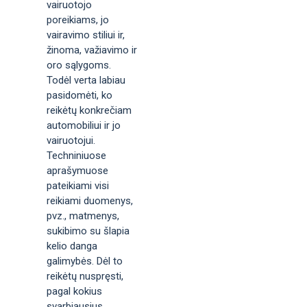
vairuotojo
poreikiams, jo
vairavimo stiliui ir,
žinoma, važiavimo ir
oro sąlygoms.
Todėl verta labiau
pasidomėti, ko
reikėtų konkrečiam
automobiliui ir jo
vairuotojui.
Techniniuose
aprašymuose
pateikiami visi
reikiami duomenys,
pvz., matmenys,
sukibimo su šlapia
kelio danga
galimybės. Dėl to
reikėtų nuspręsti,
pagal kokius
svarbiausius