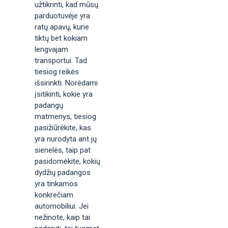
užtikrinti, kad mūsų
parduotuvėje yra
ratų apavų, kurie
tiktų bet kokiam
lengvajam
transportui. Tad
tiesiog reikės
išsirinkti. Norėdami
įsitikinti, kokie yra
padangų
matmenys, tiesiog
pasižiūrėkite, kas
yra nurodyta ant jų
sienelės, taip pat
pasidomėkite, kokių
dydžių padangos
yra tinkamos
konkrečiam
automobiliui. Jei
nežinote, kaip tai