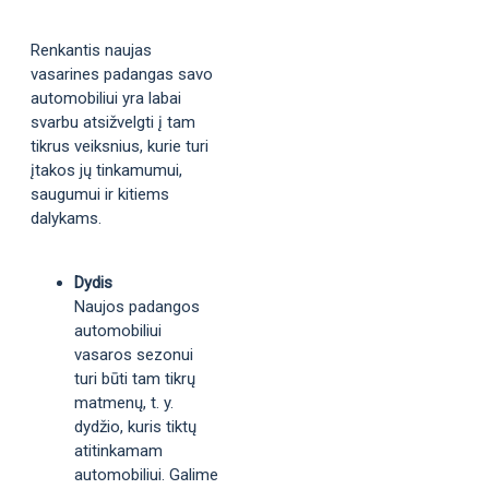
Renkantis naujas
vasarines padangas savo
automobiliui yra labai
svarbu atsižvelgti į tam
tikrus veiksnius, kurie turi
įtakos jų tinkamumui,
saugumui ir kitiems
dalykams.
Dydis
Naujos padangos
automobiliui
vasaros sezonui
turi būti tam tikrų
matmenų, t. y.
dydžio, kuris tiktų
atitinkamam
automobiliui. Galime