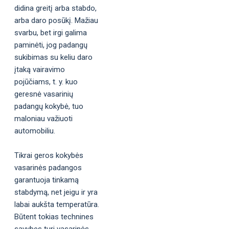
didina greitį arba stabdo,
arba daro posūkį. Mažiau
svarbu, bet irgi galima
paminėti, jog padangų
sukibimas su keliu daro
įtaką vairavimo
pojūčiams, t. y. kuo
geresnė vasarinių
padangų kokybė, tuo
maloniau važiuoti
automobiliu.
Tikrai geros kokybės
vasarinės padangos
garantuoja tinkamą
stabdymą, net jeigu ir yra
labai aukšta temperatūra.
Būtent tokias technines
savybes turi vasarinės