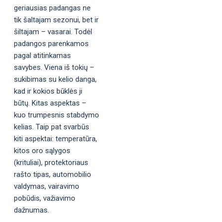
geriausias padangas ne
tik šaltajam sezonui, bet ir
šiltajam – vasarai. Todėl
padangos parenkamos
pagal atitinkamas
savybes. Viena iš tokių –
sukibimas su kelio danga,
kad ir kokios būklės ji
būtų. Kitas aspektas –
kuo trumpesnis stabdymo
kelias. Taip pat svarbūs
kiti aspektai: temperatūra,
kitos oro sąlygos
(krituliai), protektoriaus
rašto tipas, automobilio
valdymas, vairavimo
pobūdis, važiavimo
dažnumas.