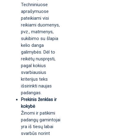
Techniniuose
aprašymuose
pateikiami visi
reikiami duomenys,
pvz., matmenys,
sukibimo su šlapia
kelio danga
galimybės. Dėl to
reikėtų nuspręsti,
pagal kokius
svarbiausius
kriterijus teks
išsirinkti naujas
padangas.
Prekinis ženklas ir
kokybė
Žinomi ir patikimi
padangų gamintojai
yra iš tiesų labai
svarbūs norint