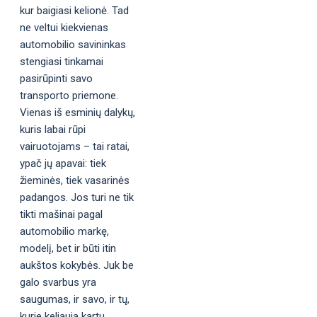
kur baigiasi kelionė. Tad
ne veltui kiekvienas
automobilio savininkas
stengiasi tinkamai
pasirūpinti savo
transporto priemone.
Vienas iš esminių dalykų,
kuris labai rūpi
vairuotojams – tai ratai,
ypač jų apavai: tiek
žieminės, tiek vasarinės
padangos. Jos turi ne tik
tikti mašinai pagal
automobilio markę,
modelį, bet ir būti itin
aukštos kokybės. Juk be
galo svarbus yra
saugumas, ir savo, ir tų,
kurie keliauja kartu