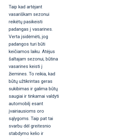
Taip kad artėjant
vasariškam sezonui
reikėtų pasikeisti
padangas į vasarines.
Verta įsidėmėti, jog
padangos turi būti
keičiamos laiku. Atėjus
šaltajam sezonui, būtina
vasarines keisti į
žiemines. To reikia, kad
būtų užtikrintas geras
sukibimas ir galima būtų
saugiai ir tinkamai valdyti
automobilį esant
įvairiausioms oro
sąlygoms. Taip pat tai
svarbu dėl greitesnio
stabdymo kelio ir