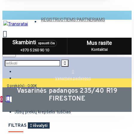
REGISTRUOTIEMS PARTNERIAMS
Skambinti
Mus rasite
spausti čia
Menu
Kontaktai
+370 5 260 90 10
Vasarinės padangos
0 prekė(s) - 0.00€
Vasarinės padangos 235/40 R19
FIRESTONE
0
Jūsų prekių krepšelis tuščias
FILTRAS
išvalyti