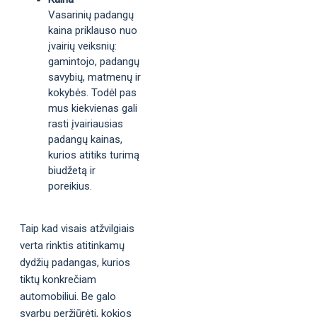
Vasarinių padangų
kaina priklauso nuo
įvairių veiksnių:
gamintojo, padangų
savybių, matmenų ir
kokybės. Todėl pas
mus kiekvienas gali
rasti įvairiausias
padangų kainas,
kurios atitiks turimą
biudžetą ir
poreikius.
Taip kad visais atžvilgiais
verta rinktis atitinkamų
dydžių padangas, kurios
tiktų konkrečiam
automobiliui. Be galo
svarbu peržiūrėti, kokios