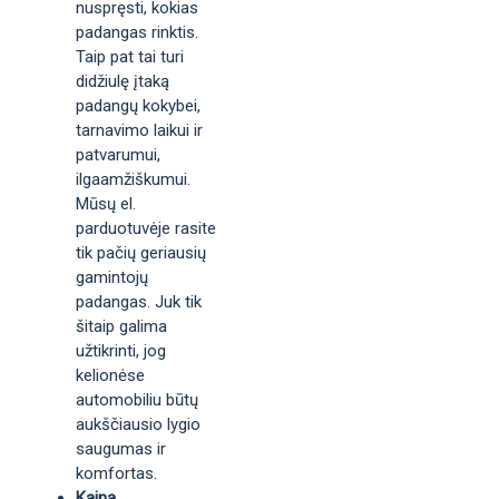
nuspręsti, kokias
padangas rinktis.
Taip pat tai turi
didžiulę įtaką
padangų kokybei,
tarnavimo laikui ir
patvarumui,
ilgaamžiškumui.
Mūsų el.
parduotuvėje rasite
tik pačių geriausių
gamintojų
padangas. Juk tik
šitaip galima
užtikrinti, jog
kelionėse
automobiliu būtų
aukščiausio lygio
saugumas ir
komfortas.
Kaina