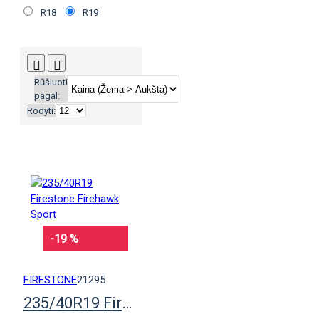
R18
R19
Rūšiuoti
pagal:
Rodyti:
-19 %
FIRESTONE
21295
235/40R19 Firestone Firehawk Sport