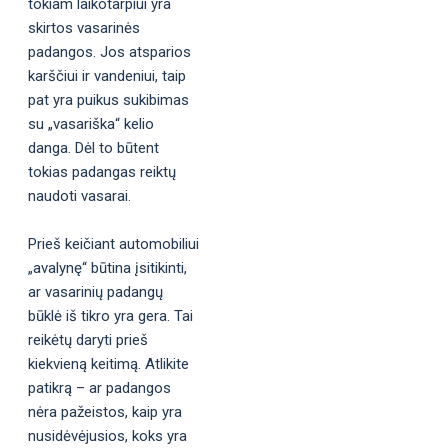
tokiam laikotarpiui yra
skirtos vasarinės
padangos. Jos atsparios
karščiui ir vandeniui, taip
pat yra puikus sukibimas
su „vasariška“ kelio
danga. Dėl to būtent
tokias padangas reiktų
naudoti vasarai.
Prieš keičiant automobiliui
„avalynę“ būtina įsitikinti,
ar vasarinių padangų
būklė iš tikro yra gera. Tai
reikėtų daryti prieš
kiekvieną keitimą. Atlikite
patikrą – ar padangos
nėra pažeistos, kaip yra
nusidėvėjusios, koks yra