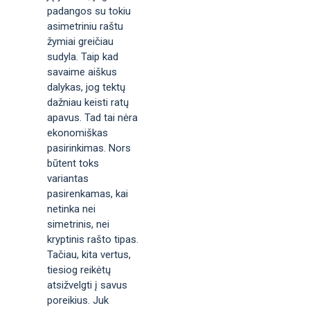
padangos su tokiu
asimetriniu raštu
žymiai greičiau
sudyla. Taip kad
savaime aiškus
dalykas, jog tektų
dažniau keisti ratų
apavus. Tad tai nėra
ekonomiškas
pasirinkimas. Nors
būtent toks
variantas
pasirenkamas, kai
netinka nei
simetrinis, nei
kryptinis rašto tipas.
Tačiau, kita vertus,
tiesiog reikėtų
atsižvelgti į savus
poreikius. Juk