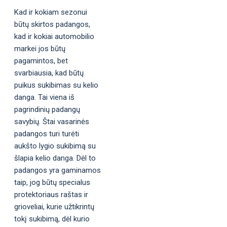
Kad ir kokiam sezonui
būtų skirtos padangos,
kad ir kokiai automobilio
markei jos būtų
pagamintos, bet
svarbiausia, kad būtų
puikus sukibimas su kelio
danga. Tai viena iš
pagrindinių padangų
savybių. Štai vasarinės
padangos turi turėti
aukšto lygio sukibimą su
šlapia kelio danga. Dėl to
padangos yra gaminamos
taip, jog būtų specialus
protektoriaus raštas ir
grioveliai, kurie užtikrintų
tokį sukibimą, dėl kurio