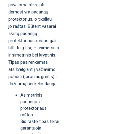
privaloma atkreipti
dėmesį yra padangų
protektorius, o tiksliau –
jo raštas. Būtent vasarai
skirtų padangų
protektoriaus raštas gali
būti trijų tipų – asimetrinis
ir simetrinis bei kryptinis.
Tipas pasirenkamas
atsižvelgiant į važiavimo
pobūdį (įpročiai, greitis) ir
dažnumą bei kelio dangą.
Asimetrinis
padangos
protektoriaus
raštas
Šis rašto tipas tikrai
garantuoja