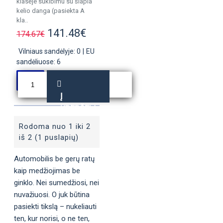
klasėje sukibimu su šlapia
kelio danga (pasiekta A
kla..
141.48€
174.67€
Vilniaus sandėlyje: 0
|
EU
sandėliuose: 6
Į
KREPŠELĮ
Rodoma nuo 1 iki 2
iš 2 (1 puslapių)
Automobilis be gerų ratų
kaip medžiojimas be
ginklo. Nei sumedžiosi, nei
nuvažiuosi. O juk būtina
pasiekti tikslą – nukeliauti
ten, kur norisi, o ne ten,