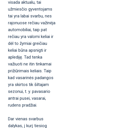
visada aktualu, tai
užmiesčio gyventojams
tai yra labai svarbu, nes
rajonuose rečiau važinėja
automobiliai, taip pat
rečiau yra valomi keliai ir
dėl to žymiai greičiau
keliai būna apsnigti ir
aplediję. Tad tenka
važiuoti ne itin tinkamai
prižiūrimais keliais. Taip
kad vasarinės padangos
yra skirtos tik šiltajam
sezonui, t. y. pavasario
antrai pusei, vasarai,
rudens pradžiai.
Dar vienas svarbus
dalykas, į kurį tiesiog