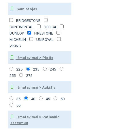
Gamintojas
BRIDGESTONE
CONTINENTAL
DEBICA
DUNLOP
FIRESTONE
MICHELIN
UNIROYAL
VIKING
Išmatavimai > Plotis
225
235
245
255
275
Išmatavimai > Aukštis
35
40
45
50
55
Išmatavimai > Ratlankio
skersmuo