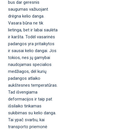
bus dar geresnis
saugumas važiuojant
drėgna kelio danga.
Vasara būna ne tik
lietinga, bet ir labai saulėta
ir karšta. Todėl vasarinės
padangos yra pritaikytos
ir sausai kelio dangai. Jos
tokios, nes jų gamybai
naudojamas specialios
medžiagos, dėl kurių
padangos atlaiko
aukštesnes temperatūras.
Tad išvengiama
deformacijos ir taip pat
išsilaiko tinkamas
sukibimas su kelio danga.
Tai ypač svarbu, kai
transporto priemonė