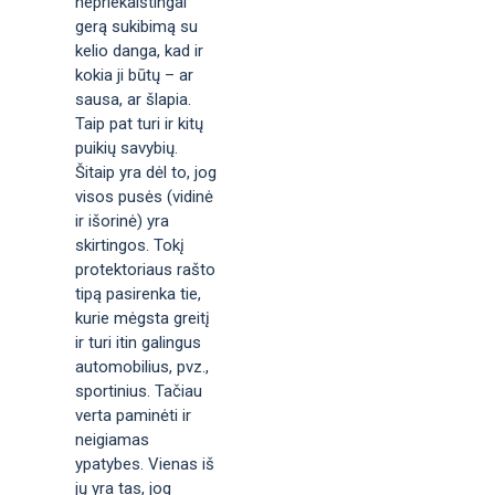
nepriekaištingai
gerą sukibimą su
kelio danga, kad ir
kokia ji būtų – ar
sausa, ar šlapia.
Taip pat turi ir kitų
puikių savybių.
Šitaip yra dėl to, jog
visos pusės (vidinė
ir išorinė) yra
skirtingos. Tokį
protektoriaus rašto
tipą pasirenka tie,
kurie mėgsta greitį
ir turi itin galingus
automobilius, pvz.,
sportinius. Tačiau
verta paminėti ir
neigiamas
ypatybes. Vienas iš
jų yra tas, jog