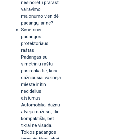
nesinorėtų prarasti
vairavimo
malonumo vien dėl
padangų, ar ne?
Simetrinis
padangos
protektoriaus
raštas
Padangas su
simetriniu raštu
pasirenka tie, kurie
dažniausiai važinėja
mieste ir itin
nedidelius
atstumus.
Automobiliai dažnu
atveju mažesni, itin
kompaktiški, bet
tikrai ne visada.
Tokios padangos
tarnauja tikrai labai