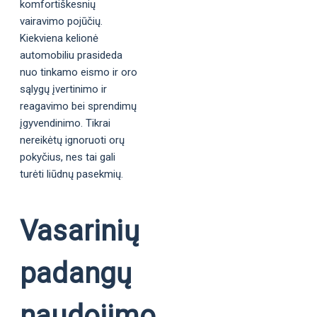
komfortiškesnių
vairavimo pojūčių.
Kiekviena kelionė
automobiliu prasideda
nuo tinkamo eismo ir oro
sąlygų įvertinimo ir
reagavimo bei sprendimų
įgyvendinimo. Tikrai
nereikėtų ignoruoti orų
pokyčius, nes tai gali
turėti liūdnų pasekmių.
Vasarinių
padangų
naudojimo