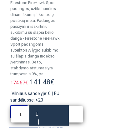
Firestone FireHawk Sport
padangos, užtikrinančios
dinamiškumą ir kontrolę
posūkių metu. Padangos
pasižymi ir išskirtiniu
sukibimu su šlapia kelio
danga - Firestone FireHawk
Sport padangoms
suteiktos A lygio sukibimo
su šlapia danga indekso
įvertinimas. Be to,
stabdymo atstumas yra
trumpesnis 9%, pa..
141.48€
174.67€
Vilniaus sandėlyje: 0
|
EU
sandėliuose: >20
Į
KREPŠELĮ