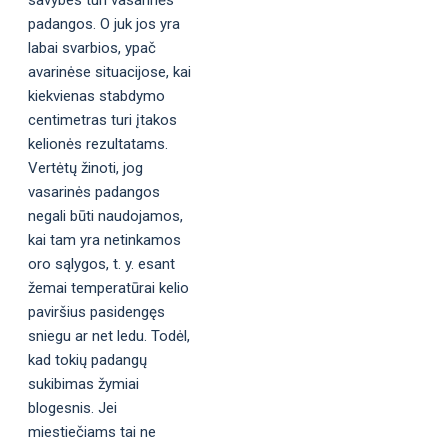
padangos. O juk jos yra
labai svarbios, ypač
avarinėse situacijose, kai
kiekvienas stabdymo
centimetras turi įtakos
kelionės rezultatams.
Vertėtų žinoti, jog
vasarinės padangos
negali būti naudojamos,
kai tam yra netinkamos
oro sąlygos, t. y. esant
žemai temperatūrai kelio
paviršius pasidengęs
sniegu ar net ledu. Todėl,
kad tokių padangų
sukibimas žymiai
blogesnis. Jei
miestiečiams tai ne