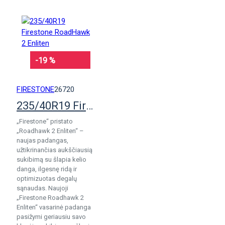
-19 %
FIRESTONE
26720
235/40R19 Firestone RoadHawk 2 Enliten
„Firestone“ pristato
„Roadhawk 2 Enliten“ –
naujas padangas,
užtikrinančias aukščiausią
sukibimą su šlapia kelio
danga, ilgesnę ridą ir
optimizuotas degalų
sąnaudas. Naujoji
„Firestone Roadhawk 2
Enliten“ vasarinė padanga
pasižymi geriausiu savo