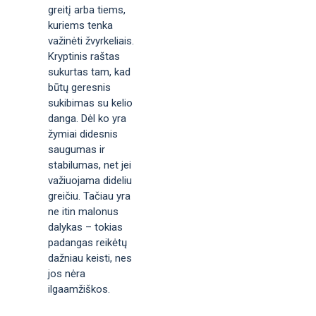
greitį arba tiems,
kuriems tenka
važinėti žvyrkeliais.
Kryptinis raštas
sukurtas tam, kad
būtų geresnis
sukibimas su kelio
danga. Dėl ko yra
žymiai didesnis
saugumas ir
stabilumas, net jei
važiuojama dideliu
greičiu. Tačiau yra
ne itin malonus
dalykas – tokias
padangas reikėtų
dažniau keisti, nes
jos nėra
ilgaamžiškos.