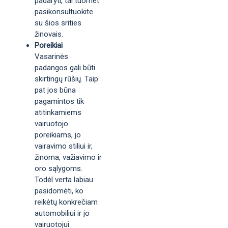
padaryti, tai tuomet
pasikonsultuokite
su šios srities
žinovais.
Poreikiai
Vasarinės
padangos gali būti
skirtingų rūšių. Taip
pat jos būna
pagamintos tik
atitinkamiems
vairuotojo
poreikiams, jo
vairavimo stiliui ir,
žinoma, važiavimo ir
oro sąlygoms.
Todėl verta labiau
pasidomėti, ko
reikėtų konkrečiam
automobiliui ir jo
vairuotojui.