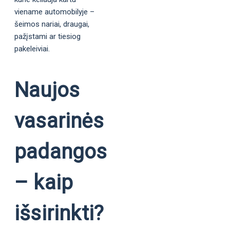
viename automobilyje –
šeimos nariai, draugai,
pažįstami ar tiesiog
pakeleiviai.
Naujos
vasarinės
padangos
– kaip
išsirinkti?