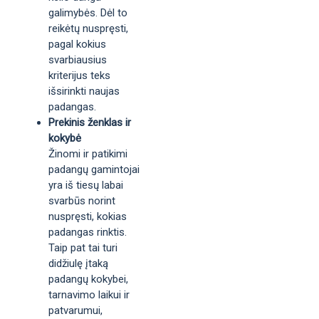
galimybės. Dėl to
reikėtų nuspręsti,
pagal kokius
svarbiausius
kriterijus teks
išsirinkti naujas
padangas.
Prekinis ženklas ir
kokybė
Žinomi ir patikimi
padangų gamintojai
yra iš tiesų labai
svarbūs norint
nuspręsti, kokias
padangas rinktis.
Taip pat tai turi
didžiulę įtaką
padangų kokybei,
tarnavimo laikui ir
patvarumui,