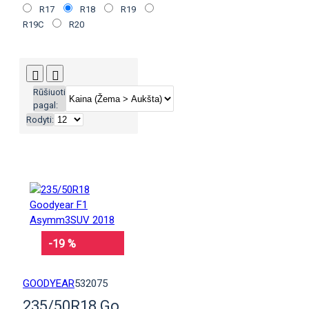
R17
R18
R19
R19C
R20
Rūšiuoti
pagal:
Rodyti:
-19 %
GOODYEAR
532075
235/50R18 Goodyear F1 Asymm3SUV 2018