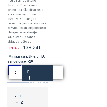
naujoji „Bridgestone
Turanza 6“ pateisina ir
pranoksta lūkesčius net ir
šlapiomis sąlygomis.
Turanza 6 padangos,
pasižyminčios geriausiomis
savybėmis ant šlapios kelio
dangos savo klasėje.
Grublėtas 3D šonas,
dviguba rašto s..
138.24€
170.67€
Vilniaus sandėlyje: 0
|
EU
sandėliuose: >20
Į
KREPŠELĮ
1
2