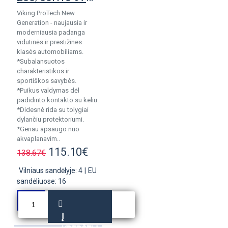
Viking ProTech New
Generation - naujausia ir
moderniausia padanga
vidutinės ir prestižines
klasės automobiliams.
*Subalansuotos
charakteristikos ir
sportiškos savybės.
*Puikus valdymas dėl
padidinto kontakto su keliu.
*Didesnė rida su tolygiai
dylančiu protektoriumi.
*Geriau apsaugo nuo
akvaplanavim..
115.10€
138.67€
Vilniaus sandėlyje: 4
|
EU
sandėliuose: 16
Į