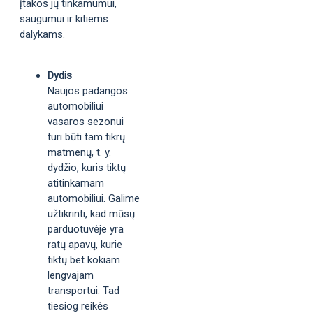
įtakos jų tinkamumui,
saugumui ir kitiems
dalykams.
Dydis
Naujos padangos
automobiliui
vasaros sezonui
turi būti tam tikrų
matmenų, t. y.
dydžio, kuris tiktų
atitinkamam
automobiliui. Galime
užtikrinti, kad mūsų
parduotuvėje yra
ratų apavų, kurie
tiktų bet kokiam
lengvajam
transportui. Tad
tiesiog reikės