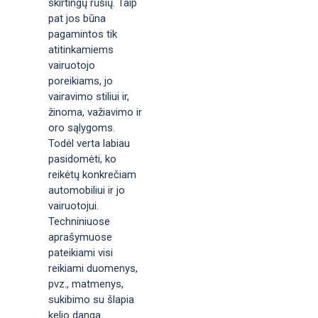
skirtingų rūšių. Taip
pat jos būna
pagamintos tik
atitinkamiems
vairuotojo
poreikiams, jo
vairavimo stiliui ir,
žinoma, važiavimo ir
oro sąlygoms.
Todėl verta labiau
pasidomėti, ko
reikėtų konkrečiam
automobiliui ir jo
vairuotojui.
Techniniuose
aprašymuose
pateikiami visi
reikiami duomenys,
pvz., matmenys,
sukibimo su šlapia
kelio danga