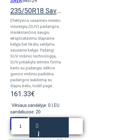
SAVA
545129
235/50R18 Sava Intensa SUV 2
Efektyvios vasarinės miesto
visureigių (SUV) padangos,
išsiskiriančios saugiu
eksploatavimu šlapiame
kelyje bei tiksliu valdymu
sausame kelyje. Pažangi
SUV mišinio technologija,
SUV pritaikyta ertmės forma
kartu su pažangiu silikos
gumos mišiniu padidina
padangos sukibimą su
šlapiu keliu, todėl page..
161.33€
Vilniaus sandėlyje: 0
|
EU
sandėliuose: 20
Į