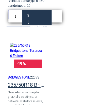
Vilniaus sandėlyje: 0
|
EU
sandėliuose: 20
Į
KREPŠELĮ
-19 %
BRIDGESTONE
22378
235/50R18 Bridgestone Turanza 6 Enliten
Nesvarbu, ar važiuojate
greitkeliu posūkyje, ar
netikėtai stabdote mieste,