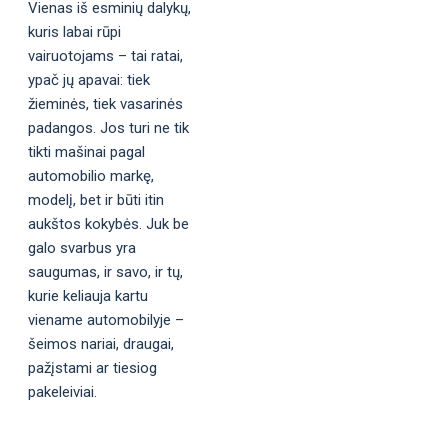
Vienas iš esminių dalykų,
kuris labai rūpi
vairuotojams – tai ratai,
ypač jų apavai: tiek
žieminės, tiek vasarinės
padangos. Jos turi ne tik
tikti mašinai pagal
automobilio markę,
modelį, bet ir būti itin
aukštos kokybės. Juk be
galo svarbus yra
saugumas, ir savo, ir tų,
kurie keliauja kartu
viename automobilyje –
šeimos nariai, draugai,
pažįstami ar tiesiog
pakeleiviai.