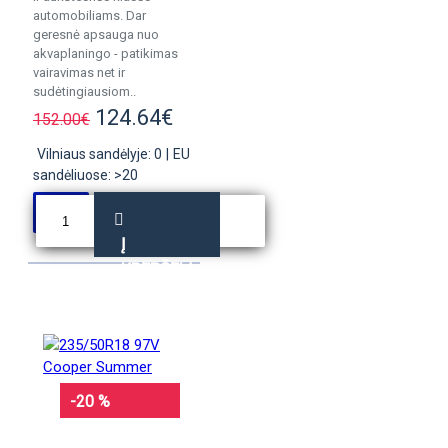
automobiliams. Dar
geresnė apsauga nuo
akvaplaningo - patikimas
vairavimas net ir
sudėtingiausiom..
124.64€
152.00€
Vilniaus sandėlyje: 0
|
EU
sandėliuose: >20
Į
KREPŠELĮ
-20 %