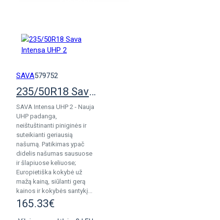
KREPŠELĮ
SAVA
579752
235/50R18 Sava Intensa UHP 2
SAVA Intensa UHP 2 - Nauja
UHP padanga,
neištuštinanti piniginės ir
suteikianti geriausią
našumą. Patikimas ypač
didelis našumas sausuose
ir šlapiuose keliuose;
Europietiška kokybė už
mažą kainą, siūlanti gerą
kainos ir kokybės santykį...
165.33€