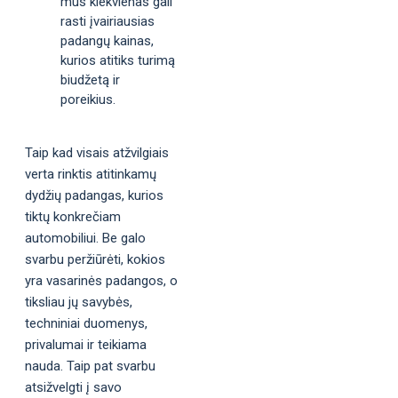
mus kiekvienas gali
rasti įvairiausias
padangų kainas,
kurios atitiks turimą
biudžetą ir
poreikius.
Taip kad visais atžvilgiais
verta rinktis atitinkamų
dydžių padangas, kurios
tiktų konkrečiam
automobiliui. Be galo
svarbu peržiūrėti, kokios
yra vasarinės padangos, o
tiksliau jų savybės,
techniniai duomenys,
privalumai ir teikiama
nauda. Taip pat svarbu
atsižvelgti į savo