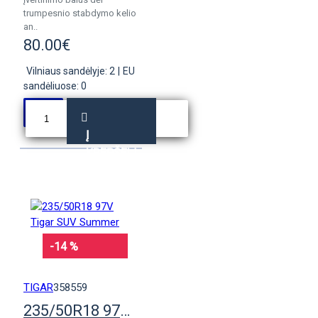
trumpesnio stabdymo kelio
an..
80.00€
Vilniaus sandėlyje: 2
|
EU
sandėliuose: 0
Į
KREPŠELĮ
-14 %
TIGAR
358559
235/50R18 97V Tigar SUV Summer