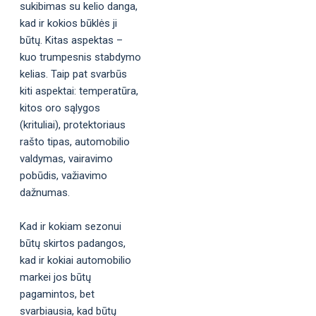
sukibimas su kelio danga,
kad ir kokios būklės ji
būtų. Kitas aspektas –
kuo trumpesnis stabdymo
kelias. Taip pat svarbūs
kiti aspektai: temperatūra,
kitos oro sąlygos
(krituliai), protektoriaus
rašto tipas, automobilio
valdymas, vairavimo
pobūdis, važiavimo
dažnumas.
Kad ir kokiam sezonui
būtų skirtos padangos,
kad ir kokiai automobilio
markei jos būtų
pagamintos, bet
svarbiausia, kad būtų