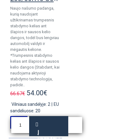
Naujo našumo padanga,
kurią naudojant
užtikrinamas trumpesnis
stabdymo kelias ant
šlapios ir sausos kelio
dangos, todėl bus lengviau
automobilį valdyti ir
mėgautis kelione.
*Trumpesnis stabdymo
kelias ant šlapios ir sausos
kelio dangos (Stabdant, kai
naudojama aktyvioji
stabdymo technologija,
padidė..
54.00€
66.67€
Vilniaus sandėlyje: 2
|
EU
sandėliuose: 20
Į