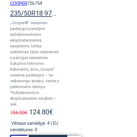
COOPER
726754
235/50R18 97V Cooper Summer
„Cooper®“ vasarinės
padangos pasižymi
subalansuotomis
eksploatacinėmis
savybėmis: tvirtas
sukibimas, tylus važiavimas
ir patogus vairavimas.
Sukurtos tolimoms
kelionėms, šios „Cooper“
vasarinė padangos – tai
veiksmingo atsako, vertės ir
patikimumo derinys.
*Subalansuotos
eksploatacinės savybės –
suk..
124.80€
156.00€
Vilniaus sandėlyje: 4
|
EU
sandėliuose: 0