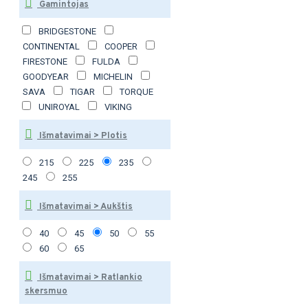
Gamintojas
BRIDGESTONE
CONTINENTAL
COOPER
FIRESTONE
FULDA
GOODYEAR
MICHELIN
SAVA
TIGAR
TORQUE
UNIROYAL
VIKING
Išmatavimai > Plotis
215
225
235
245
255
Išmatavimai > Aukštis
40
45
50
55
60
65
Išmatavimai > Ratlankio
skersmuo