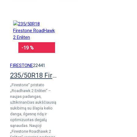
KREPŠELĮ
-19 %
FIRESTONE
22441
235/50R18 Firestone RoadHawk 2 Enliten
„Firestone“ pristato
„Roadhawk 2 Enliten“ –
naujas padangas,
užtikrinančias aukščiausią
sukibimą su šlapia kelio
danga, ilgesnę ridą ir
optimizuotas degalų
sąnaudas. Naujoji
„Firestone Roadhawk 2