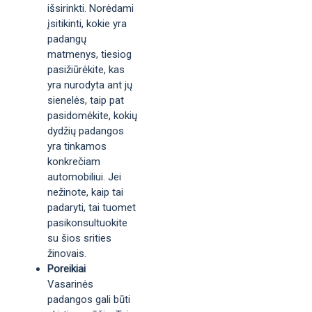
išsirinkti. Norėdami
įsitikinti, kokie yra
padangų
matmenys, tiesiog
pasižiūrėkite, kas
yra nurodyta ant jų
sienelės, taip pat
pasidomėkite, kokių
dydžių padangos
yra tinkamos
konkrečiam
automobiliui. Jei
nežinote, kaip tai
padaryti, tai tuomet
pasikonsultuokite
su šios srities
žinovais.
Poreikiai
Vasarinės
padangos gali būti