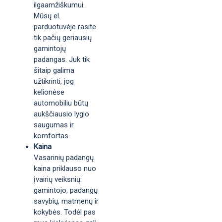
ilgaamžiškumui.
Mūsų el.
parduotuvėje rasite
tik pačių geriausių
gamintojų
padangas. Juk tik
šitaip galima
užtikrinti, jog
kelionėse
automobiliu būtų
aukščiausio lygio
saugumas ir
komfortas.
Kaina
Vasarinių padangų
kaina priklauso nuo
įvairių veiksnių:
gamintojo, padangų
savybių, matmenų ir
kokybės. Todėl pas