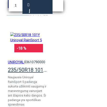
Į
KREPŠELĮ
-18 %
UNIROYAL
03610790000
235/50R18 101Y Uniroyal RainSport 5
Naujausia Uniroyal
RainSport 5 padanga
sukurta užtikrinti saugumą ir
manevringumą vairuojant
ant šlapios kelio dangos. Ši
padanga yra sportiškas
sprendimas