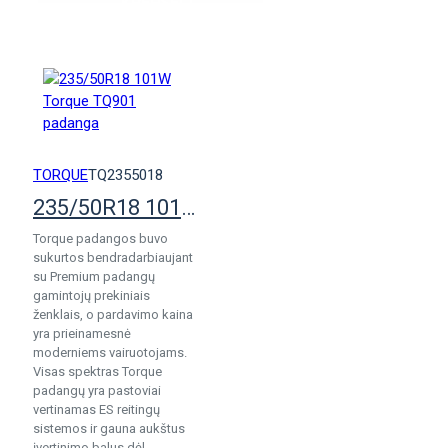
KREPŠELĮ
TORQUE
TQ2355018
235/50R18 101W Torque TQ901 padanga
Torque padangos buvo
sukurtos bendradarbiaujant
su Premium padangų
gamintojų prekiniais
ženklais, o pardavimo kaina
yra prieinamesnė
moderniems vairuotojams.
Visas spektras Torque
padangų yra pastoviai
vertinamas ES reitingų
sistemos ir gauna aukštus
įvertinimo balus dėl