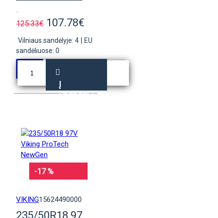
..
107.78€
125.33€
Vilniaus sandėlyje: 4
|
EU
sandėliuose: 0
Į
KREPŠELĮ
-17 %
VIKING
15624490000
235/50R18 97V Viking ProTech NewGen