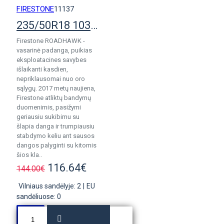
FIRESTONE
11137
235/50R18 103Y Firestone RoadHawk pad.
Firestone ROADHAWK -
vasarinė padanga, puikias
eksploatacines savybes
išlaikanti kasdien,
nepriklausomai nuo oro
sąlygų. 2017 metų naujiena,
Firestone atliktų bandymų
duomenimis, pasižymi
geriausiu sukibimu su
šlapia danga ir trumpiausiu
stabdymo keliu ant sausos
dangos palyginti su kitomis
šios kla..
116.64€
144.00€
Vilniaus sandėlyje: 2
|
EU
sandėliuose: 0