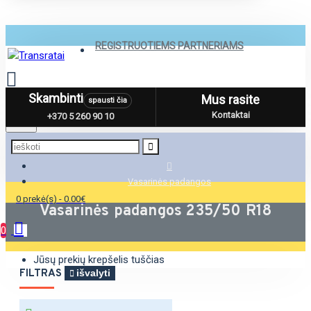
REGISTRUOTIEMS PARTNERIAMS
Skambinti
Mus rasite
spausti čia
Menu
Kontaktai
+370 5 260 90 10
Vasarinės padangos
0 prekė(s) - 0.00€
Vasarinės padangos 235/50 R18
0
Jūsų prekių krepšelis tuščias
FILTRAS
išvalyti