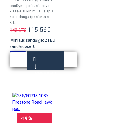
Enliten“ vasarinė padanga
pasižymi geriausiu savo
klasėje sukibimu su šlapia
kelio danga (pasiekta A
kla..
115.56€
142.67€
Vilniaus sandėlyje: 2
|
EU
sandėliuose: 0
Į
KREPŠELĮ
-19 %