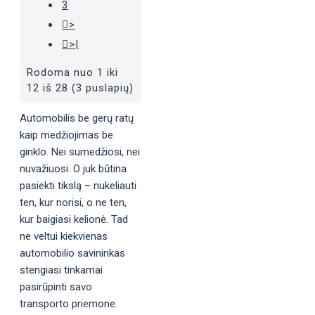
3
>
>|
Rodoma nuo 1 iki
12 iš 28 (3 puslapių)
Automobilis be gerų ratų
kaip medžiojimas be
ginklo. Nei sumedžiosi, nei
nuvažiuosi. O juk būtina
pasiekti tikslą – nukeliauti
ten, kur norisi, o ne ten,
kur baigiasi kelionė. Tad
ne veltui kiekvienas
automobilio savininkas
stengiasi tinkamai
pasirūpinti savo
transporto priemone.