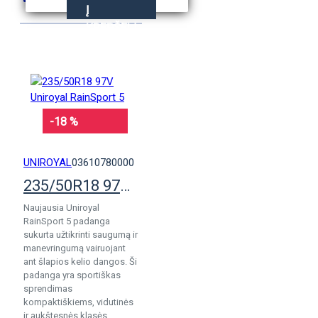
Į
KREPŠELĮ
-18 %
UNIROYAL
03610780000
235/50R18 97V Uniroyal RainSport 5
Naujausia Uniroyal
RainSport 5 padanga
sukurta užtikrinti saugumą ir
manevringumą vairuojant
ant šlapios kelio dangos. Ši
padanga yra sportiškas
sprendimas
kompaktiškiems, vidutinės
ir aukštesnės klasės