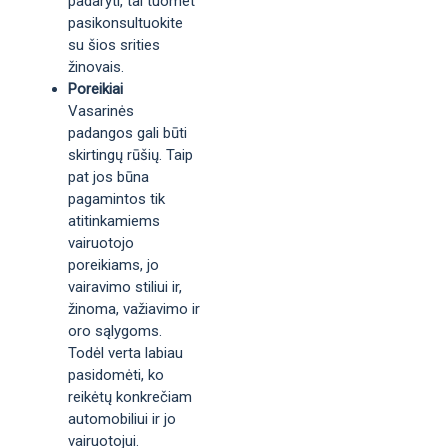
padaryti, tai tuomet
pasikonsultuokite
su šios srities
žinovais.
Poreikiai
Vasarinės
padangos gali būti
skirtingų rūšių. Taip
pat jos būna
pagamintos tik
atitinkamiems
vairuotojo
poreikiams, jo
vairavimo stiliui ir,
žinoma, važiavimo ir
oro sąlygoms.
Todėl verta labiau
pasidomėti, ko
reikėtų konkrečiam
automobiliui ir jo
vairuotojui.