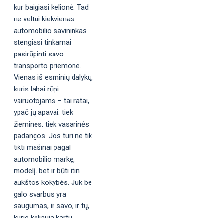
kur baigiasi kelionė. Tad
ne veltui kiekvienas
automobilio savininkas
stengiasi tinkamai
pasirūpinti savo
transporto priemone.
Vienas iš esminių dalykų,
kuris labai rūpi
vairuotojams – tai ratai,
ypač jų apavai: tiek
žieminės, tiek vasarinės
padangos. Jos turi ne tik
tikti mašinai pagal
automobilio markę,
modelį, bet ir būti itin
aukštos kokybės. Juk be
galo svarbus yra
saugumas, ir savo, ir tų,
kurie keliauja kartu