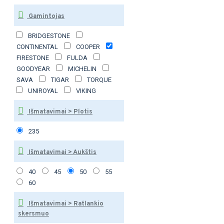
Gamintojas
BRIDGESTONE
CONTINENTAL
COOPER
FIRESTONE
FULDA
GOODYEAR
MICHELIN
SAVA
TIGAR
TORQUE
UNIROYAL
VIKING
Išmatavimai > Plotis
235
Išmatavimai > Aukštis
40
45
50
55
60
Išmatavimai > Ratlankio
skersmuo