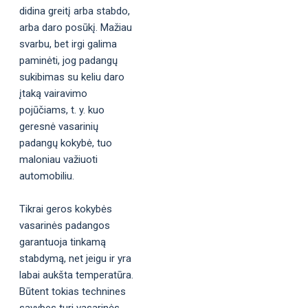
didina greitį arba stabdo,
arba daro posūkį. Mažiau
svarbu, bet irgi galima
paminėti, jog padangų
sukibimas su keliu daro
įtaką vairavimo
pojūčiams, t. y. kuo
geresnė vasarinių
padangų kokybė, tuo
maloniau važiuoti
automobiliu.
Tikrai geros kokybės
vasarinės padangos
garantuoja tinkamą
stabdymą, net jeigu ir yra
labai aukšta temperatūra.
Būtent tokias technines
savybes turi vasarinės