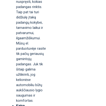
nuspręsti, kokias
padangas rinktis.
Taip pat tai turi
didžiulę įtaką
padangų kokybei,
tarnavimo laikui ir
patvarumui,
ilgaamžiškumui.
Mūsų el.
parduotuvėje rasite
tik pačių geriausių
gamintojų
padangas. Juk tik
šitaip galima
užtikrinti, jog
kelionėse
automobiliu būtų
aukščiausio lygio
saugumas ir
komfortas.
Kaina