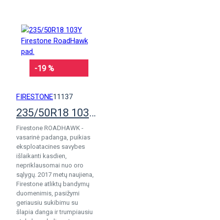
-19 %
FIRESTONE
11137
235/50R18 103Y Firestone RoadHawk pad.
Firestone ROADHAWK -
vasarinė padanga, puikias
eksploatacines savybes
išlaikanti kasdien,
nepriklausomai nuo oro
sąlygų. 2017 metų naujiena,
Firestone atliktų bandymų
duomenimis, pasižymi
geriausiu sukibimu su
šlapia danga ir trumpiausiu