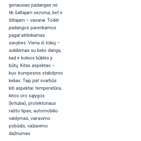
geriausias padangas ne
tik šaltajam sezonui, bet ir
šiltajam – vasarai. Todėl
padangos parenkamos
pagal atitinkamas
savybes. Viena iš tokių –
sukibimas su kelio danga,
kad ir kokios būklės ji
būtų. Kitas aspektas –
kuo trumpesnis stabdymo
kelias. Taip pat svarbūs
kiti aspektai: temperatūra,
kitos oro sąlygos
(krituliai), protektoriaus
rašto tipas, automobilio
valdymas, vairavimo
pobūdis, važiavimo
dažnumas.