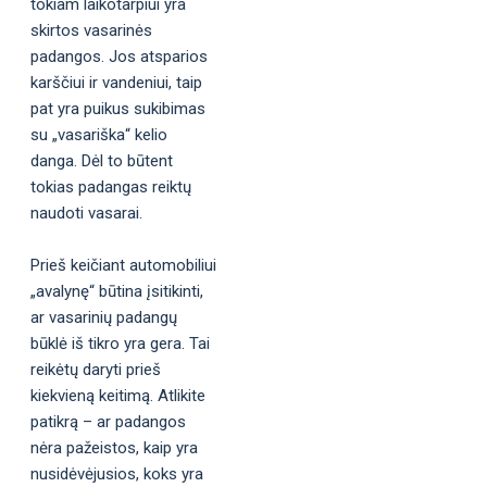
tokiam laikotarpiui yra
skirtos vasarinės
padangos. Jos atsparios
karščiui ir vandeniui, taip
pat yra puikus sukibimas
su „vasariška“ kelio
danga. Dėl to būtent
tokias padangas reiktų
naudoti vasarai.
Prieš keičiant automobiliui
„avalynę“ būtina įsitikinti,
ar vasarinių padangų
būklė iš tikro yra gera. Tai
reikėtų daryti prieš
kiekvieną keitimą. Atlikite
patikrą – ar padangos
nėra pažeistos, kaip yra
nusidėvėjusios, koks yra