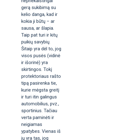
nepriekaištingai
gerą sukibimą su
kelio danga, kad ir
kokia ji būtų – ar
sausa, ar šlapia.
Taip pat turi ir kitų
puikių savybių.
Šitaip yra dėl to, jog
visos pusės (vidinė
ir išorinė) yra
skirtingos. Tokį
protektoriaus rašto
tipą pasirenka tie,
kurie mėgsta greitį
ir turi itin galingus
automobilius, pvz.,
sportinius. Tačiau
verta paminėti ir
neigiamas
ypatybes. Vienas iš
jų yra tas, jog