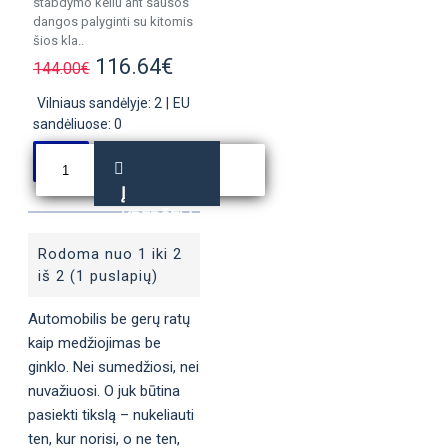
stabdymo keliu ant sausos
dangos palyginti su kitomis
šios kla..
116.64€
144.00€
Vilniaus sandėlyje: 2
|
EU
sandėliuose: 0
Į
KREPŠELĮ
Rodoma nuo 1 iki 2
iš 2 (1 puslapių)
Automobilis be gerų ratų
kaip medžiojimas be
ginklo. Nei sumedžiosi, nei
nuvažiuosi. O juk būtina
pasiekti tikslą – nukeliauti
ten, kur norisi, o ne ten,