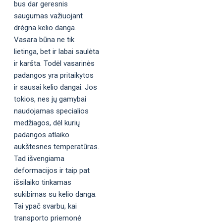
bus dar geresnis
saugumas važiuojant
drėgna kelio danga.
Vasara būna ne tik
lietinga, bet ir labai saulėta
ir karšta. Todėl vasarinės
padangos yra pritaikytos
ir sausai kelio dangai. Jos
tokios, nes jų gamybai
naudojamas specialios
medžiagos, dėl kurių
padangos atlaiko
aukštesnes temperatūras.
Tad išvengiama
deformacijos ir taip pat
išsilaiko tinkamas
sukibimas su kelio danga.
Tai ypač svarbu, kai
transporto priemonė