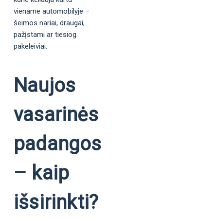
viename automobilyje –
šeimos nariai, draugai,
pažįstami ar tiesiog
pakeleiviai.
Naujos
vasarinės
padangos
– kaip
išsirinkti?