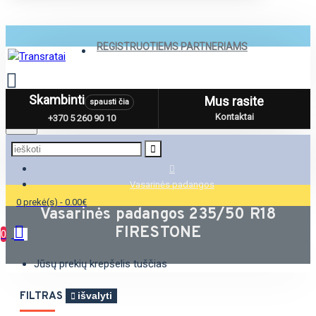
REGISTRUOTIEMS PARTNERIAMS
Skambinti
Mus rasite
spausti čia
Menu
Kontaktai
+370 5 260 90 10
Vasarinės padangos
0 prekė(s) - 0.00€
Vasarinės padangos 235/50 R18
FIRESTONE
0
Jūsų prekių krepšelis tuščias
FILTRAS
išvalyti