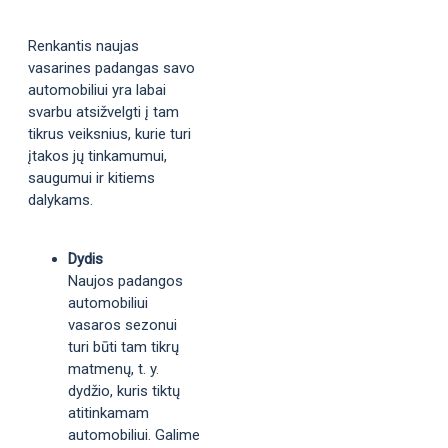
Renkantis naujas
vasarines padangas savo
automobiliui yra labai
svarbu atsižvelgti į tam
tikrus veiksnius, kurie turi
įtakos jų tinkamumui,
saugumui ir kitiems
dalykams.
Dydis
Naujos padangos
automobiliui
vasaros sezonui
turi būti tam tikrų
matmenų, t. y.
dydžio, kuris tiktų
atitinkamam
automobiliui. Galime