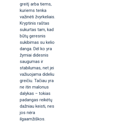
greitį arba tiems,
kuriems tenka
važinėti žvyrkeliais.
Kryptinis raštas
sukurtas tam, kad
būtų geresnis
sukibimas su kelio
danga. Dėl ko yra
žymiai didesnis
saugumas ir
stabilumas, net jei
važiuojama dideliu
greičiu. Tačiau yra
ne itin malonus
dalykas – tokias
padangas reikėtų
dažniau keisti, nes
jos nėra
ilgaamžiškos.