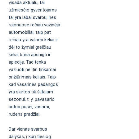
visada aktualu, tai
užmiesčio gyventojams
tai yra labai svarbu, nes
rajonuose rečiau važinėja
automobiliai, taip pat
rečiau yra valomi keliai ir
dėl to žymiai greičiau
keliai būna apsnigti ir
aplediję. Tad tenka
važiuoti ne itin tinkamai
prižiūrimais keliais. Taip
kad vasarinės padangos
yra skirtos tik šiltajam
sezonui, t. y. pavasario
antrai pusei, vasarai,
rudens pradžiai.
Dar vienas svarbus
dalykas, į kurį tiesiog