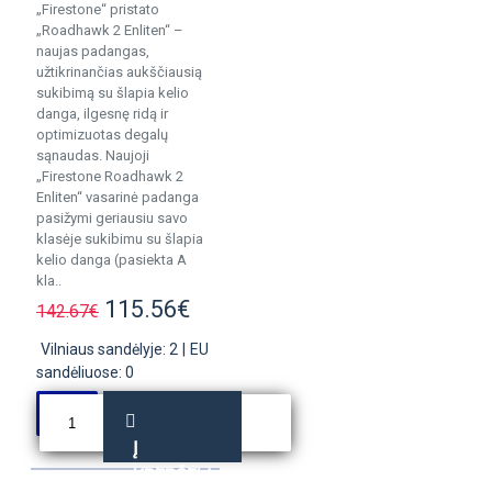
„Firestone“ pristato
„Roadhawk 2 Enliten“ –
naujas padangas,
užtikrinančias aukščiausią
sukibimą su šlapia kelio
danga, ilgesnę ridą ir
optimizuotas degalų
sąnaudas. Naujoji
„Firestone Roadhawk 2
Enliten“ vasarinė padanga
pasižymi geriausiu savo
klasėje sukibimu su šlapia
kelio danga (pasiekta A
kla..
115.56€
142.67€
Vilniaus sandėlyje: 2
|
EU
sandėliuose: 0
Į
KREPŠELĮ