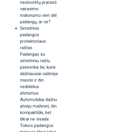
nesinorėtų prarasti
vairavimo
malonumo vien dėl
padangų, ar ne?
Simetrinis
padangos
protektoriaus
raštas
Padangas su
simetriniu raštu
pasirenka tie, kurie
dažniausiai važinėja
mieste ir itin
nedidelius
atstumus.
Automobiliai dažnu
atveju mažesni, itin
kompaktiški, bet
tikrai ne visada.
Tokios padangos
tarnauja tikrai labai