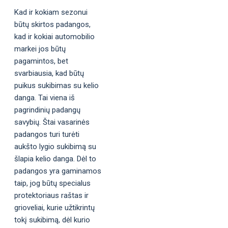
Kad ir kokiam sezonui
būtų skirtos padangos,
kad ir kokiai automobilio
markei jos būtų
pagamintos, bet
svarbiausia, kad būtų
puikus sukibimas su kelio
danga. Tai viena iš
pagrindinių padangų
savybių. Štai vasarinės
padangos turi turėti
aukšto lygio sukibimą su
šlapia kelio danga. Dėl to
padangos yra gaminamos
taip, jog būtų specialus
protektoriaus raštas ir
grioveliai, kurie užtikrintų
tokį sukibimą, dėl kurio