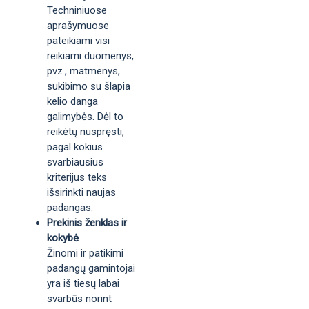
Techniniuose
aprašymuose
pateikiami visi
reikiami duomenys,
pvz., matmenys,
sukibimo su šlapia
kelio danga
galimybės. Dėl to
reikėtų nuspręsti,
pagal kokius
svarbiausius
kriterijus teks
išsirinkti naujas
padangas.
Prekinis ženklas ir
kokybė
Žinomi ir patikimi
padangų gamintojai
yra iš tiesų labai
svarbūs norint