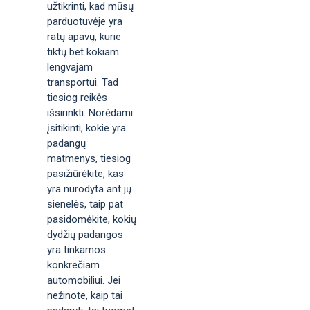
užtikrinti, kad mūsų
parduotuvėje yra
ratų apavų, kurie
tiktų bet kokiam
lengvajam
transportui. Tad
tiesiog reikės
išsirinkti. Norėdami
įsitikinti, kokie yra
padangų
matmenys, tiesiog
pasižiūrėkite, kas
yra nurodyta ant jų
sienelės, taip pat
pasidomėkite, kokių
dydžių padangos
yra tinkamos
konkrečiam
automobiliui. Jei
nežinote, kaip tai