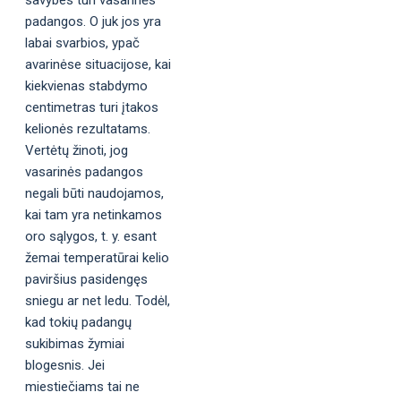
padangos. O juk jos yra
labai svarbios, ypač
avarinėse situacijose, kai
kiekvienas stabdymo
centimetras turi įtakos
kelionės rezultatams.
Vertėtų žinoti, jog
vasarinės padangos
negali būti naudojamos,
kai tam yra netinkamos
oro sąlygos, t. y. esant
žemai temperatūrai kelio
paviršius pasidengęs
sniegu ar net ledu. Todėl,
kad tokių padangų
sukibimas žymiai
blogesnis. Jei
miestiečiams tai ne