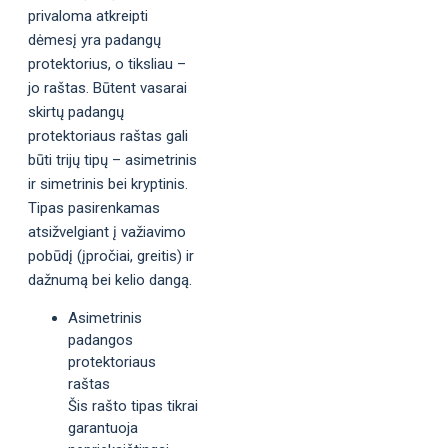
privaloma atkreipti
dėmesį yra padangų
protektorius, o tiksliau –
jo raštas. Būtent vasarai
skirtų padangų
protektoriaus raštas gali
būti trijų tipų – asimetrinis
ir simetrinis bei kryptinis.
Tipas pasirenkamas
atsižvelgiant į važiavimo
pobūdį (įpročiai, greitis) ir
dažnumą bei kelio dangą.
Asimetrinis
padangos
protektoriaus
raštas
Šis rašto tipas tikrai
garantuoja