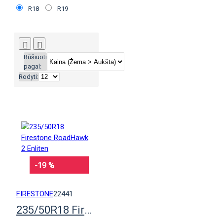
R18
R19
Rūšiuoti
pagal:
Rodyti:
-19 %
FIRESTONE
22441
235/50R18 Firestone RoadHawk 2 Enliten