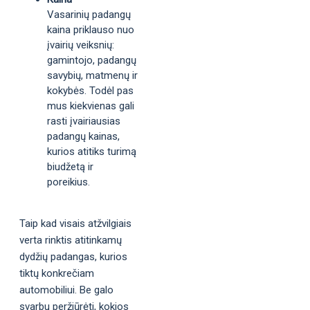
Vasarinių padangų
kaina priklauso nuo
įvairių veiksnių:
gamintojo, padangų
savybių, matmenų ir
kokybės. Todėl pas
mus kiekvienas gali
rasti įvairiausias
padangų kainas,
kurios atitiks turimą
biudžetą ir
poreikius.
Taip kad visais atžvilgiais
verta rinktis atitinkamų
dydžių padangas, kurios
tiktų konkrečiam
automobiliui. Be galo
svarbu peržiūrėti, kokios