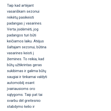
Taip kad artėjant
vasariškam sezonui
reikėtų pasikeisti
padangas į vasarines.
Verta įsidėmėti, jog
padangos turi būti
keičiamos laiku. Atėjus
šaltajam sezonui, būtina
vasarines keisti į
žiemines. To reikia, kad
būtų užtikrintas geras
sukibimas ir galima būtų
saugiai ir tinkamai valdyti
automobilį esant
įvairiausioms oro
sąlygoms. Taip pat tai
svarbu dėl greitesnio
stabdymo kelio ir