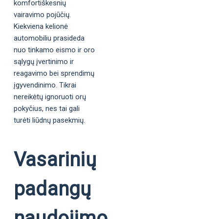
komfortiškesnių
vairavimo pojūčių.
Kiekviena kelionė
automobiliu prasideda
nuo tinkamo eismo ir oro
sąlygų įvertinimo ir
reagavimo bei sprendimų
įgyvendinimo. Tikrai
nereikėtų ignoruoti orų
pokyčius, nes tai gali
turėti liūdnų pasekmių.
Vasarinių
padangų
naudojimo