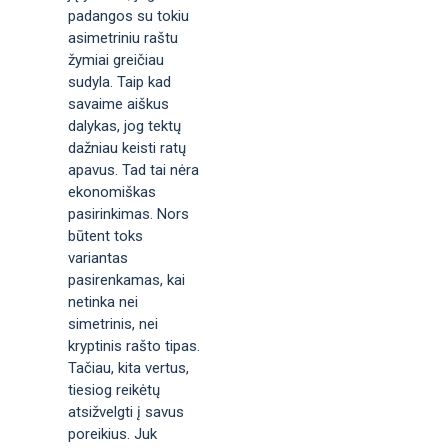
padangos su tokiu
asimetriniu raštu
žymiai greičiau
sudyla. Taip kad
savaime aiškus
dalykas, jog tektų
dažniau keisti ratų
apavus. Tad tai nėra
ekonomiškas
pasirinkimas. Nors
būtent toks
variantas
pasirenkamas, kai
netinka nei
simetrinis, nei
kryptinis rašto tipas.
Tačiau, kita vertus,
tiesiog reikėtų
atsižvelgti į savus
poreikius. Juk