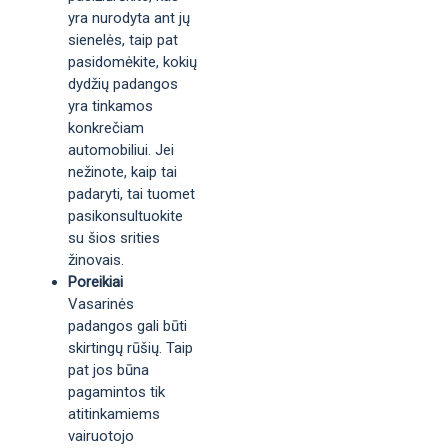
yra nurodyta ant jų
sienelės, taip pat
pasidomėkite, kokių
dydžių padangos
yra tinkamos
konkrečiam
automobiliui. Jei
nežinote, kaip tai
padaryti, tai tuomet
pasikonsultuokite
su šios srities
žinovais.
Poreikiai
Vasarinės
padangos gali būti
skirtingų rūšių. Taip
pat jos būna
pagamintos tik
atitinkamiems
vairuotojo