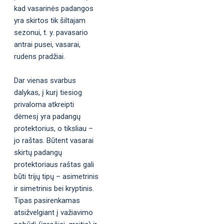
kad vasarinės padangos
yra skirtos tik šiltajam
sezonui, t. y. pavasario
antrai pusei, vasarai,
rudens pradžiai.
Dar vienas svarbus
dalykas, į kurį tiesiog
privaloma atkreipti
dėmesį yra padangų
protektorius, o tiksliau –
jo raštas. Būtent vasarai
skirtų padangų
protektoriaus raštas gali
būti trijų tipų – asimetrinis
ir simetrinis bei kryptinis.
Tipas pasirenkamas
atsižvelgiant į važiavimo