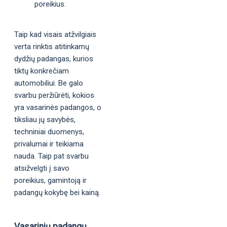
poreikius.
Taip kad visais atžvilgiais
verta rinktis atitinkamų
dydžių padangas, kurios
tiktų konkrečiam
automobiliui. Be galo
svarbu peržiūrėti, kokios
yra vasarinės padangos, o
tiksliau jų savybės,
techniniai duomenys,
privalumai ir teikiama
nauda. Taip pat svarbu
atsižvelgti į savo
poreikius, gamintoją ir
padangų kokybę bei kainą.
Vasarinių padangų