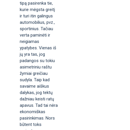
tipą pasirenka tie,
kurie mėgsta greitį
ir turi itin galingus
automobilius, pvz.,
sportinius. Tačiau
verta paminėti ir
neigiamas
ypatybes. Vienas iš
jų yra tas, jog
padangos su tokiu
asimetriniu raštu
žymiai greičiau
sudyla. Taip kad
savaime aiškus
dalykas, jog tektų
dažniau keisti ratų
apavus. Tad tai nėra
ekonomiškas
pasirinkimas. Nors
būtent toks