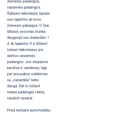
žieminės padangos,
vasarinės padangos.
Šaltasis laikotarpis tęsiasi
nuo lapkričio iki kovo
mėnesio pabaigos. O štai
šiltasis sezonas trunka
daugmaž nuo balandžio 1
d. iki lapkričio 9 d. Būtent
tokiam laikotarpiui yra
skirtos vasarinės
padangos. Jos atsparios
karščiui ir vandeniui, taip
pat yra puikus sukibimas
su „vasariška“ kelio
danga. Dėl to būtent
tokias padangas reiktų
naudoti vasarai.
Prieš keičiant automobiliui