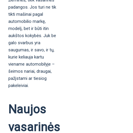
žieminės, tiek vasarinės
padangos. Jos turi ne tik
tikti mašinai pagal
automobilio markę,
modelį, bet ir būti itin
aukštos kokybės. Juk be
galo svarbus yra
saugumas, ir savo, ir tų,
kurie keliauja kartu
viename automobilyje –
šeimos nariai, draugai,
pažįstami ar tiesiog
pakeleiviai.
Naujos
vasarinės