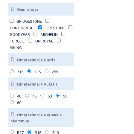
Gamintojas
BRIDGESTONE
CONTINENTAL
FIRESTONE
GOODYEAR
MICHELIN
TORQUE
UNIROYAL
VIKING
Išmatavimai > Plotis
215
235
255
Išmatavimai > Aukštis
40
45
50
55
60
Išmatavimai > Ratlankio
skersmuo
R17
R18
R19