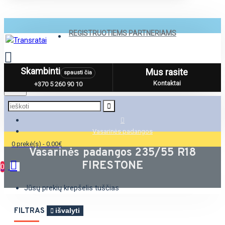
REGISTRUOTIEMS PARTNERIAMS
Skambinti
Mus rasite
spausti čia
Menu
Kontaktai
+370 5 260 90 10
Vasarinės padangos
0 prekė(s) - 0.00€
Vasarinės padangos 235/55 R18
FIRESTONE
0
Jūsų prekių krepšelis tuščias
FILTRAS
išvalyti