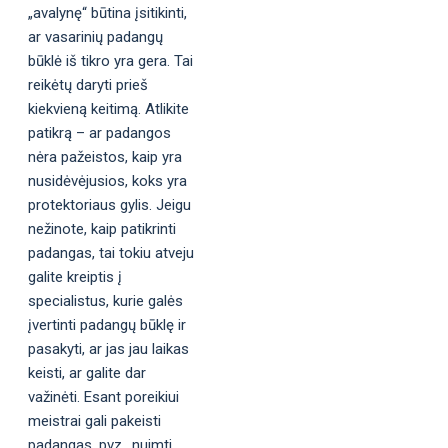
„avalynę“ būtina įsitikinti,
ar vasarinių padangų
būklė iš tikro yra gera. Tai
reikėtų daryti prieš
kiekvieną keitimą. Atlikite
patikrą – ar padangos
nėra pažeistos, kaip yra
nusidėvėjusios, koks yra
protektoriaus gylis. Jeigu
nežinote, kaip patikrinti
padangas, tai tokiu atveju
galite kreiptis į
specialistus, kurie galės
įvertinti padangų būklę ir
pasakyti, ar jas jau laikas
keisti, ar galite dar
važinėti. Esant poreikiui
meistrai gali pakeisti
padangas, pvz., nuimti