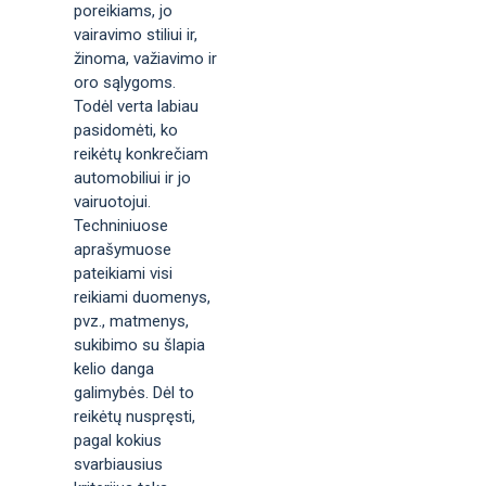
poreikiams, jo
vairavimo stiliui ir,
žinoma, važiavimo ir
oro sąlygoms.
Todėl verta labiau
pasidomėti, ko
reikėtų konkrečiam
automobiliui ir jo
vairuotojui.
Techniniuose
aprašymuose
pateikiami visi
reikiami duomenys,
pvz., matmenys,
sukibimo su šlapia
kelio danga
galimybės. Dėl to
reikėtų nuspręsti,
pagal kokius
svarbiausius