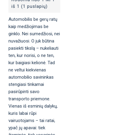
iš 1 (1 puslapių)
Automobilis be gerų ratų
kaip medžiojimas be
ginklo. Nei sumedžiosi, nei
nuvažiuosi. O juk būtina
pasiekti tikslą – nukeliauti
ten, kur norisi, o ne ten,
kur baigiasi kelionė. Tad
ne veltui kiekvienas
automobilio savininkas
stengiasi tinkamai
pasirūpinti savo
transporto priemone.
Vienas iš esminių dalykų,
kuris labai rūpi
vairuotojams – tai ratai,
ypač jų apavai: tiek