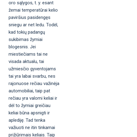
oro sąlygos, t. y. esant
žemai temperatūrai kelio
paviršius pasidengęs
sniegu ar net ledu. Todėl,
kad tokių padangų
sukibimas žymiai
blogesnis. Jei
miestiečiams tai ne
visada aktualu, tai
užmiesčio gyventojams
tai yra labai svarbu, nes
rajonuose rečiau važinėja
automobiliai, taip pat
rečiau yra valomi keliai ir
dėl to žymiai greičiau
keliai būna apsnigti ir
aplediję. Tad tenka
važiuoti ne itin tinkamai
prižiūrimais keliais. Taip