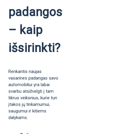
padangos
– kaip
išsirinkti?
Renkantis naujas
vasarines padangas savo
automobiliui yra labai
svarbu atsižvelgti į tam
tikrus veiksnius, kurie turi
įtakos jų tinkamumui,
saugumui ir kitiems
dalykams.