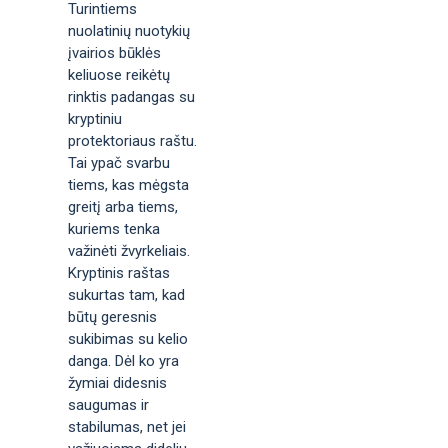
Turintiems
nuolatinių nuotykių
įvairios būklės
keliuose reikėtų
rinktis padangas su
kryptiniu
protektoriaus raštu.
Tai ypač svarbu
tiems, kas mėgsta
greitį arba tiems,
kuriems tenka
važinėti žvyrkeliais.
Kryptinis raštas
sukurtas tam, kad
būtų geresnis
sukibimas su kelio
danga. Dėl ko yra
žymiai didesnis
saugumas ir
stabilumas, net jei