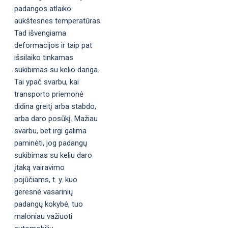
padangos atlaiko
aukštesnes temperatūras.
Tad išvengiama
deformacijos ir taip pat
išsilaiko tinkamas
sukibimas su kelio danga.
Tai ypač svarbu, kai
transporto priemonė
didina greitį arba stabdo,
arba daro posūkį. Mažiau
svarbu, bet irgi galima
paminėti, jog padangų
sukibimas su keliu daro
įtaką vairavimo
pojūčiams, t. y. kuo
geresnė vasarinių
padangų kokybė, tuo
maloniau važiuoti