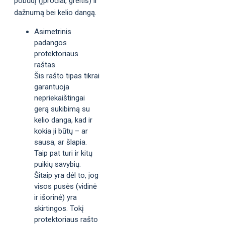
pobūdį (įpročiai, greitis) ir
dažnumą bei kelio dangą.
Asimetrinis
padangos
protektoriaus
raštas
Šis rašto tipas tikrai
garantuoja
nepriekaištingai
gerą sukibimą su
kelio danga, kad ir
kokia ji būtų – ar
sausa, ar šlapia.
Taip pat turi ir kitų
puikių savybių.
Šitaip yra dėl to, jog
visos pusės (vidinė
ir išorinė) yra
skirtingos. Tokį
protektoriaus rašto