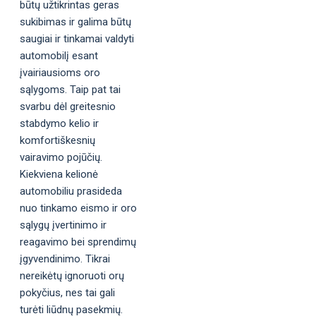
būtų užtikrintas geras
sukibimas ir galima būtų
saugiai ir tinkamai valdyti
automobilį esant
įvairiausioms oro
sąlygoms. Taip pat tai
svarbu dėl greitesnio
stabdymo kelio ir
komfortiškesnių
vairavimo pojūčių.
Kiekviena kelionė
automobiliu prasideda
nuo tinkamo eismo ir oro
sąlygų įvertinimo ir
reagavimo bei sprendimų
įgyvendinimo. Tikrai
nereikėtų ignoruoti orų
pokyčius, nes tai gali
turėti liūdnų pasekmių.