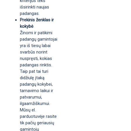
kriterijus teks
išsirinkti naujas
padangas.
Prekinis ženklas ir
kokybė
Žinomi ir patikimi
padangų gamintojai
yra iš tiesų labai
svarbūs norint
nuspręsti, kokias
padangas rinktis.
Taip pat tai turi
didžiulę įtaką
padangų kokybei,
tarnavimo laikui ir
patvarumui,
ilgaamžiškumui.
Mūsų el.
parduotuvėje rasite
tik pačių geriausių
gamintojų