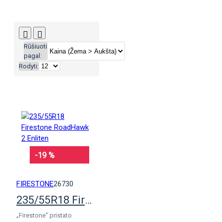
Rūšiuoti
pagal:
Rodyti:
-19 %
FIRESTONE
26730
235/55R18 Firestone RoadHawk 2 Enliten
„Firestone“ pristato