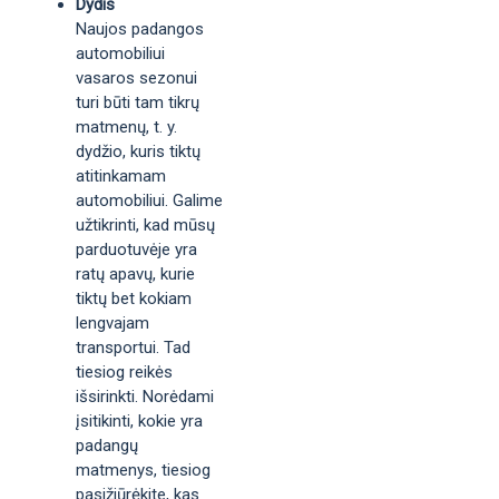
Dydis
Naujos padangos
automobiliui
vasaros sezonui
turi būti tam tikrų
matmenų, t. y.
dydžio, kuris tiktų
atitinkamam
automobiliui. Galime
užtikrinti, kad mūsų
parduotuvėje yra
ratų apavų, kurie
tiktų bet kokiam
lengvajam
transportui. Tad
tiesiog reikės
išsirinkti. Norėdami
įsitikinti, kokie yra
padangų
matmenys, tiesiog
pasižiūrėkite, kas