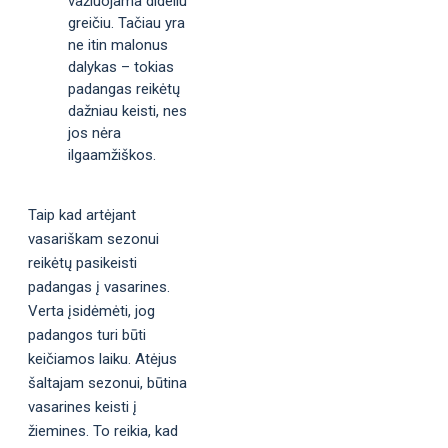
važiuojama dideliu
greičiu. Tačiau yra
ne itin malonus
dalykas – tokias
padangas reikėtų
dažniau keisti, nes
jos nėra
ilgaamžiškos.
Taip kad artėjant
vasariškam sezonui
reikėtų pasikeisti
padangas į vasarines.
Verta įsidėmėti, jog
padangos turi būti
keičiamos laiku. Atėjus
šaltajam sezonui, būtina
vasarines keisti į
žiemines. To reikia, kad