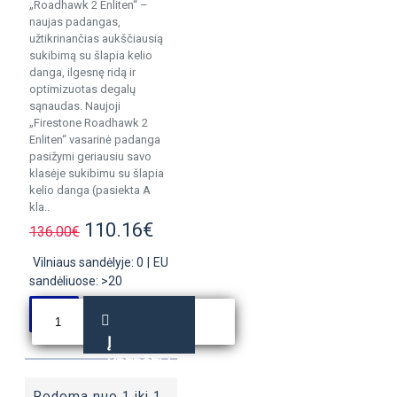
„Roadhawk 2 Enliten“ –
naujas padangas,
užtikrinančias aukščiausią
sukibimą su šlapia kelio
danga, ilgesnę ridą ir
optimizuotas degalų
sąnaudas. Naujoji
„Firestone Roadhawk 2
Enliten“ vasarinė padanga
pasižymi geriausiu savo
klasėje sukibimu su šlapia
kelio danga (pasiekta A
kla..
110.16€
136.00€
Vilniaus sandėlyje: 0
|
EU
sandėliuose: >20
Į
KREPŠELĮ
Rodoma nuo 1 iki 1