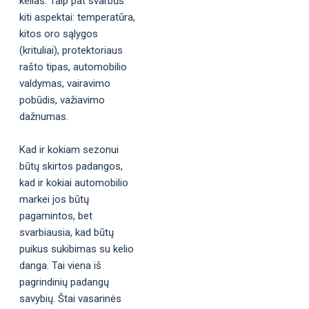
kelias. Taip pat svarbūs
kiti aspektai: temperatūra,
kitos oro sąlygos
(krituliai), protektoriaus
rašto tipas, automobilio
valdymas, vairavimo
pobūdis, važiavimo
dažnumas.
Kad ir kokiam sezonui
būtų skirtos padangos,
kad ir kokiai automobilio
markei jos būtų
pagamintos, bet
svarbiausia, kad būtų
puikus sukibimas su kelio
danga. Tai viena iš
pagrindinių padangų
savybių. Štai vasarinės