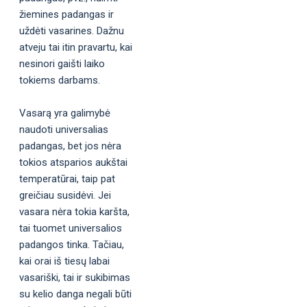
žiemines padangas ir
uždėti vasarines. Dažnu
atveju tai itin pravartu, kai
nesinori gaišti laiko
tokiems darbams.
Vasarą yra galimybė
naudoti universalias
padangas, bet jos nėra
tokios atsparios aukštai
temperatūrai, taip pat
greičiau susidėvi. Jei
vasara nėra tokia karšta,
tai tuomet universalios
padangos tinka. Tačiau,
kai orai iš tiesų labai
vasariški, tai ir sukibimas
su kelio danga negali būti