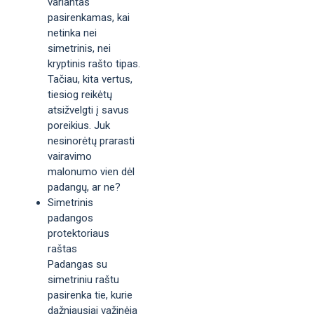
variantas
pasirenkamas, kai
netinka nei
simetrinis, nei
kryptinis rašto tipas.
Tačiau, kita vertus,
tiesiog reikėtų
atsižvelgti į savus
poreikius. Juk
nesinorėtų prarasti
vairavimo
malonumo vien dėl
padangų, ar ne?
Simetrinis
padangos
protektoriaus
raštas
Padangas su
simetriniu raštu
pasirenka tie, kurie
dažniausiai važinėja