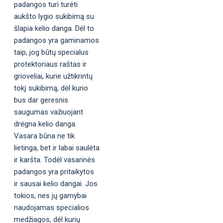
padangos turi turėti
aukšto lygio sukibimą su
šlapia kelio danga. Dėl to
padangos yra gaminamos
taip, jog būtų specialus
protektoriaus raštas ir
grioveliai, kurie užtikrintų
tokį sukibimą, dėl kurio
bus dar geresnis
saugumas važiuojant
drėgna kelio danga.
Vasara būna ne tik
lietinga, bet ir labai saulėta
ir karšta. Todėl vasarinės
padangos yra pritaikytos
ir sausai kelio dangai. Jos
tokios, nes jų gamybai
naudojamas specialios
medžiagos, dėl kurių