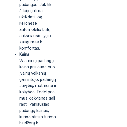
padangas. Juk tik
šitaip galima
užtikrinti, jog
kelionėse
automobiliu būtų
aukščiausio lygio
saugumas ir
komfortas.
Kaina
Vasarinių padangų
kaina priklauso nuo
įvairių veiksnių:
gamintojo, padangų
savybių, matmenų ir
kokybės. Todėl pas
mus kiekvienas gali
rasti įvairiausias
padangų kainas,
kurios atitiks turimą
biudžetą ir