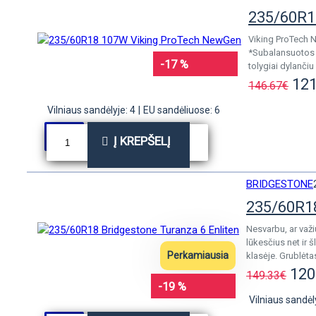
235/60R1
Viking ProTech N
*Subalansuotos c
-17 %
tolygiai dylanči
121
146.67€
Vilniaus sandėlyje: 4
|
EU sandėliuose: 6
Į KREPŠELĮ
BRIDGESTONE
235/60R18
Nesvarbu, ar važi
lūkesčius net ir
Perkamiausia
klasėje. Grublėta
120
149.33€
-19 %
Vilniaus sandėl