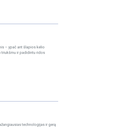
is – ypač ant šlapios kelio
triukšmu ir padidintu ridos
ažangiausias technologijas ir gerą