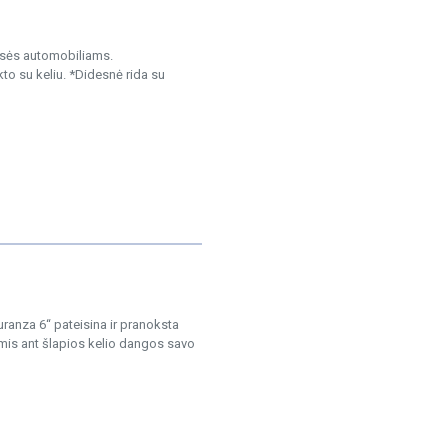
lasės automobiliams.
to su keliu. *Didesnė rida su
uranza 6“ pateisina ir pranoksta
mis ant šlapios kelio dangos savo