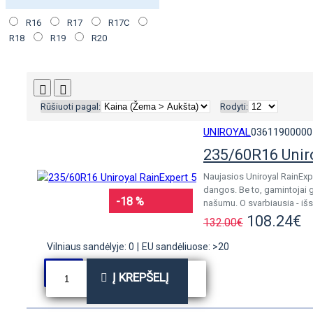
R16
R17
R17C
R18
R19
R20
Rūšiuoti pagal:
Rodyti:
UNIROYAL
03611900000
235/60R16 Unir
Naujasios Uniroyal RainExp
dangos. Be to, gamintojai 
-18 %
našumu. O svarbiausia - išs
108.24€
132.00€
Vilniaus sandėlyje: 0
|
EU sandėliuose: >20
Į KREPŠELĮ