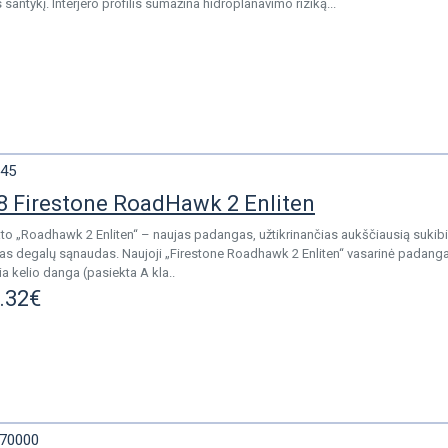
santykį. Interjero profilis sumažina hidroplanavimo riziką...
45
 Firestone RoadHawk 2 Enliten
ato „Roadhawk 2 Enliten“ – naujas padangas, užtikrinančias aukščiausią sukibi
otas degalų sąnaudas. Naujoji „Firestone Roadhawk 2 Enliten“ vasarinė padanga
a kelio danga (pasiekta A kla..
.32€
70000