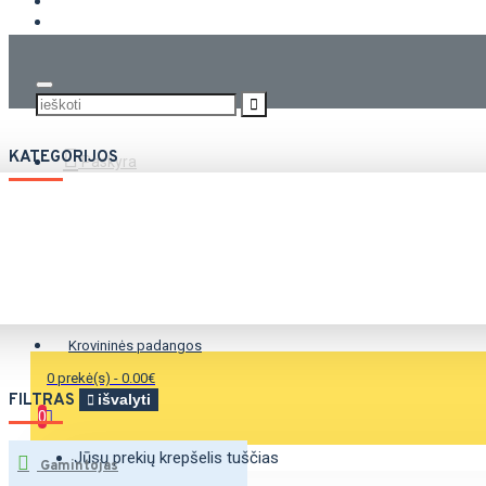
KROVININĖS PADANGOS
KATEGORIJOS
Paskyra
Vasarinės padangos
Žieminės padangos
Universalios padangos
Krovininės padangos
0 prekė(s) - 0.00€
FILTRAS
išvalyti
0
Jūsų prekių krepšelis tuščias
Gamintojas