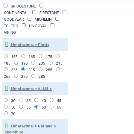
BRIDGESTONE
CONTINENTAL
FIRESTONE
GOODYEAR
MICHELIN
TOLEDO
UNIROYAL
VIKING
Išmatavimai > Plotis
155
165
175
185
195
205
215
225
235
255
265
275
285
Išmatavimai > Aukštis
30
35
40
45
50
55
60
65
70
Išmatavimai > Ratlankio
skersmuo