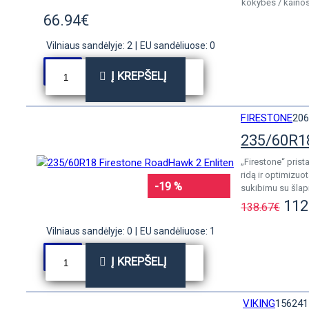
kokybės / kainos 
66.94€
Vilniaus sandėlyje: 2
|
EU sandėliuose: 0
Į KREPŠELĮ
FIRESTONE
206
235/60R18
„Firestone“ prist
ridą ir optimizu
-19 %
sukibimu su šlapi
112
138.67€
Vilniaus sandėlyje: 0
|
EU sandėliuose: 1
Į KREPŠELĮ
VIKING
156241