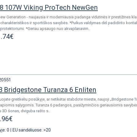
8 107W Viking ProTech NewGen
ew Generation - naujausia ir moderniausia padanga vidutinės ir prestižines k
harakteristikos ir sportiškos savybės. *Puikus valdymas dėl padidinto kontak
u protektoriumi. *Geriau apsaugo nuo akvaplanavim..
.74€
20551
 Bridgestone Turanza 6 Enliten
uojate greitkeliu posūkyje, ar netikėtai stabdote mieste, naujoji „Bridgestone T
 šlapiomis sąlygomis. Turanza 6 padangos, pasižyminčios geriausiomis savybė
s 3D šonas, dviguba rašto s..
.96€
yje: 0
|
EU sandėliuose: >20