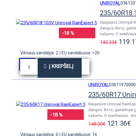
UNIROYAL
036120
235/60R18 1
Naujasios Uniroyal R
dangos. Be to, gamin
-18 %
našumu. O svarbiausia
119.1
145.33€
Vilniaus sandėlyje: 2
|
EU sandėliuose: >20
Į KREPŠELĮ
UNIROYAL
03611970000
235/60R17 Unir
Naujasios Uniroyal RainExp
dangos. Be to, gamintojai 
-18 %
našumu. O svarbiausia - išs
121.36€
148.00€
Vilniaus sandėlyje: 0
|
EU sandėliuose: 16