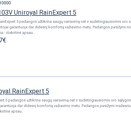
10000
03V Uniroyal RainExpert 5
ainExpert 5 padangos užtikrina saugų vairavimą net ir sudėtingiausiomis oro 
tojai garantuoja dar didesnį komfortą važiavimo metu. Padangos pasižymi maž
 - išskirtinė apsau..
7€
oyal RainExpert 5
ert 5 padangos užtikrina saugų vairavimą net ir sudėtingiausiomis oro sąlygom
garantuoja dar didesnį komfortą važiavimo metu. Padangos pasižymi mažesniu 
kirtinė apsau..