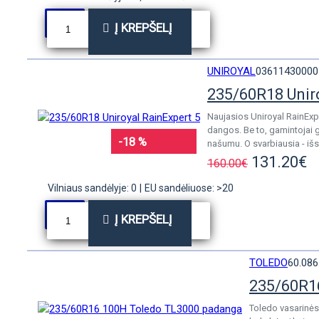
Į KREPŠELĮ
UNIROYAL
03611430000
235/60R18 Unir
Naujasios Uniroyal RainExp
dangos. Be to, gamintojai 
-18 %
našumu. O svarbiausia - išs
131.20€
160.00€
Vilniaus sandėlyje: 0
|
EU sandėliuose: >20
Į KREPŠELĮ
TOLEDO
60.086
235/60R1
Toledo vasarinės