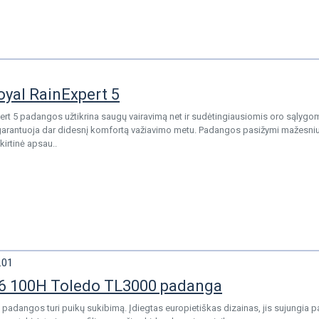
oyal RainExpert 5
ert 5 padangos užtikrina saugų vairavimą net ir sudėtingiausiomis oro sąlygom
garantuoja dar didesnį komfortą važiavimo metu. Padangos pasižymi mažesniu 
kirtinė apsau..
.01
6 100H Toledo TL3000 padanga
 padangos turi puikų sukibimą. Įdiegtas europietiškas dizainas, jis sujungia p