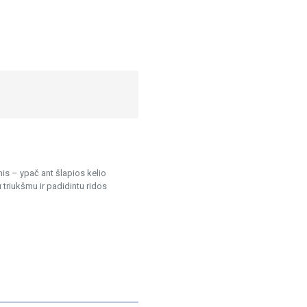
is – ypač ant šlapios kelio
triukšmu ir padidintu ridos