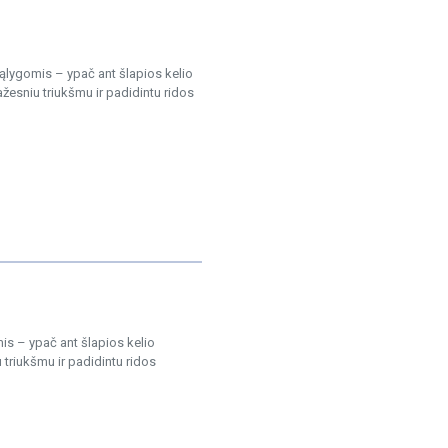
sąlygomis – ypač ant šlapios kelio
esniu triukšmu ir padidintu ridos
is – ypač ant šlapios kelio
triukšmu ir padidintu ridos