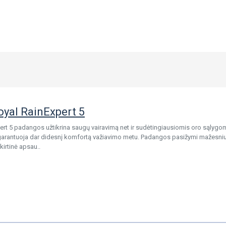
oyal RainExpert 5
ert 5 padangos užtikrina saugų vairavimą net ir sudėtingiausiomis oro sąlygom
garantuoja dar didesnį komfortą važiavimo metu. Padangos pasižymi mažesniu 
kirtinė apsau..