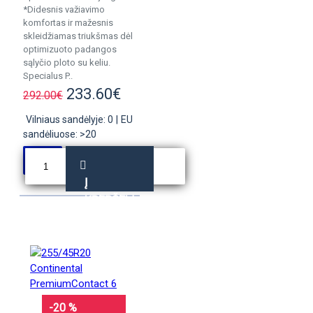
*Didesnis važiavimo
komfortas ir mažesnis
skleidžiamas triukšmas dėl
optimizuoto padangos
sąlyčio ploto su keliu.
Specialus P..
233.60€
292.00€
Vilniaus sandėlyje: 0
|
EU
sandėliuose: >20
Į
KREPŠELĮ
-20 %