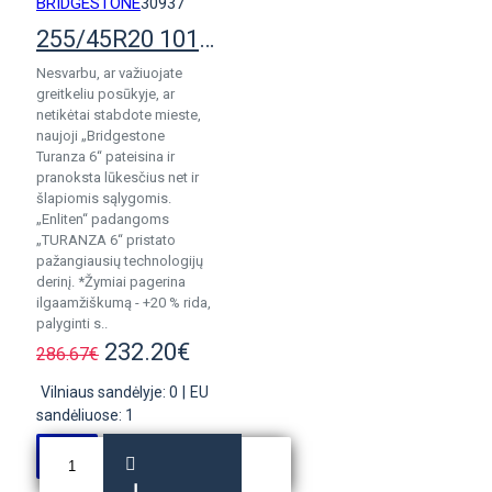
BRIDGESTONE
30937
255/45R20 101T Bridgestone Turanza 6 Enliten
Nesvarbu, ar važiuojate
greitkeliu posūkyje, ar
netikėtai stabdote mieste,
naujoji „Bridgestone
Turanza 6“ pateisina ir
pranoksta lūkesčius net ir
šlapiomis sąlygomis.
„Enliten“ padangoms
„TURANZA 6“ pristato
pažangiausių technologijų
derinį. *Žymiai pagerina
ilgaamžiškumą - +20 % rida,
palyginti s..
232.20€
286.67€
Vilniaus sandėlyje: 0
|
EU
sandėliuose: 1
Į