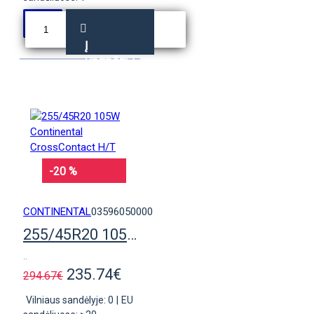
Į
KREPŠELĮ
-20 %
CONTINENTAL
03596050000
255/45R20 105W Continental CrossContact H/T
..
235.74€
294.67€
Vilniaus sandėlyje: 0
|
EU