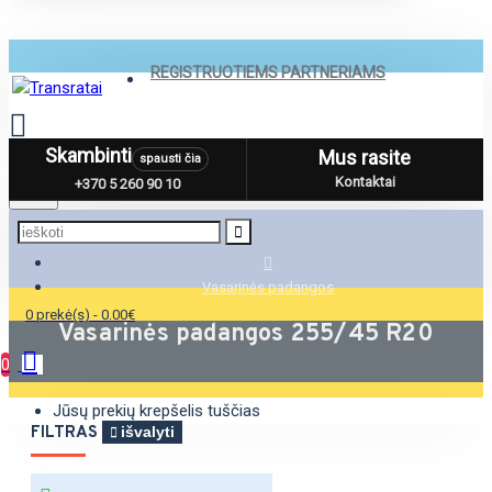
REGISTRUOTIEMS PARTNERIAMS
Skambinti
Mus rasite
spausti čia
Menu
Kontaktai
+370 5 260 90 10
Vasarinės padangos
0 prekė(s) - 0.00€
Vasarinės padangos 255/45 R20
0
Jūsų prekių krepšelis tuščias
FILTRAS
išvalyti