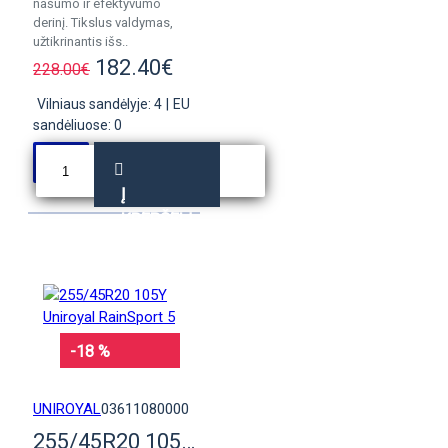
našumo ir efektyvumo
derinį. Tikslus valdymas,
užtikrinantis išs..
182.40€
228.00€
Vilniaus sandėlyje: 4
|
EU
sandėliuose: 0
Į
KREPŠELĮ
-18 %
UNIROYAL
03611080000
255/45R20 105Y Uniroyal RainSport 5