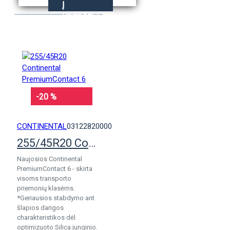
Į
KREPŠELĮ
-20 %
CONTINENTAL
03122820000
255/45R20 Continental PremiumContact 6
Naujosios Continental
PremiumContact 6 - skirta
visoms transporto
priemonių klasėms.
*Geriausios stabdymo ant
šlapios dangos
charakteristikos dėl
optimizuoto Silica junginio.