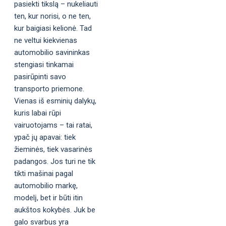
pasiekti tikslą – nukeliauti
ten, kur norisi, o ne ten,
kur baigiasi kelionė. Tad
ne veltui kiekvienas
automobilio savininkas
stengiasi tinkamai
pasirūpinti savo
transporto priemone.
Vienas iš esminių dalykų,
kuris labai rūpi
vairuotojams – tai ratai,
ypač jų apavai: tiek
žieminės, tiek vasarinės
padangos. Jos turi ne tik
tikti mašinai pagal
automobilio markę,
modelį, bet ir būti itin
aukštos kokybės. Juk be
galo svarbus yra