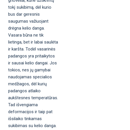
grioveliai, kurie užtikrintų
tokį sukibimą, dėl kurio
bus dar geresnis
saugumas važiuojant
drėgna kelio danga.
Vasara būna ne tik
lietinga, bet ir labai saulėta
ir karšta. Todėl vasarinės
padangos yra pritaikytos
ir sausai kelio dangai. Jos
tokios, nes jų gamybai
naudojamas specialios
medžiagos, dėl kurių
padangos atlaiko
aukštesnes temperatūras.
Tad išvengiama
deformacijos ir taip pat
išsilaiko tinkamas
sukibimas su kelio danga.