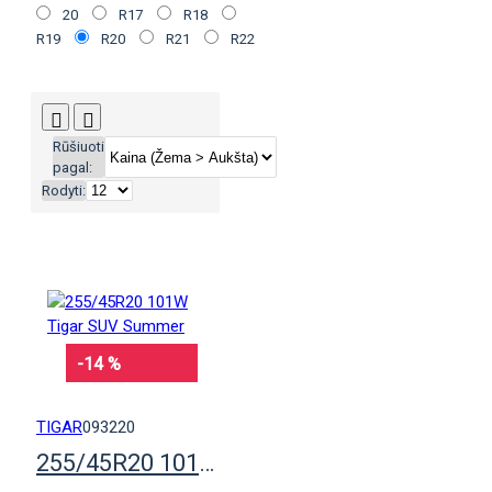
20
R17
R18
R19
R20
R21
R22
Rūšiuoti
pagal:
Rodyti:
-14 %
TIGAR
093220
255/45R20 101W Tigar SUV Summer