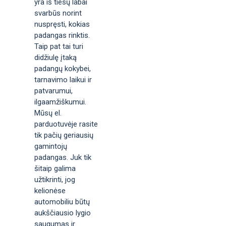
yra iš tiesų labai
svarbūs norint
nuspręsti, kokias
padangas rinktis.
Taip pat tai turi
didžiulę įtaką
padangų kokybei,
tarnavimo laikui ir
patvarumui,
ilgaamžiškumui.
Mūsų el.
parduotuvėje rasite
tik pačių geriausių
gamintojų
padangas. Juk tik
šitaip galima
užtikrinti, jog
kelionėse
automobiliu būtų
aukščiausio lygio
saugumas ir