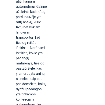
atitinkamam
automobiliui. Galime
užtikrinti, kad mūsų
parduotuvėje yra
ratų apavų, kurie
tiktų bet kokiam
lengvajam
transportui. Tad
tiesiog reikės
išsirinkti. Norėdami
įsitikinti, kokie yra
padangų
matmenys, tiesiog
pasižiūrėkite, kas
yra nurodyta ant jų
sienelės, taip pat
pasidomėkite, kokių
dydžių padangos
yra tinkamos
konkrečiam
automobiliui. Jei