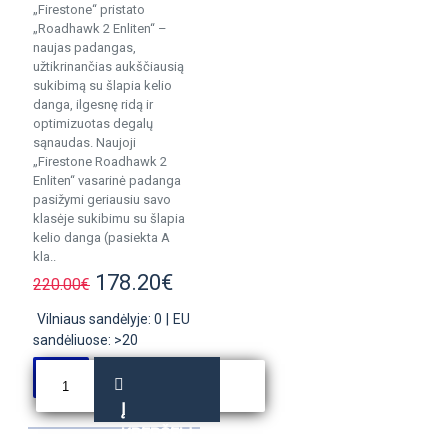
„Firestone“ pristato
„Roadhawk 2 Enliten“ –
naujas padangas,
užtikrinančias aukščiausią
sukibimą su šlapia kelio
danga, ilgesnę ridą ir
optimizuotas degalų
sąnaudas. Naujoji
„Firestone Roadhawk 2
Enliten“ vasarinė padanga
pasižymi geriausiu savo
klasėje sukibimu su šlapia
kelio danga (pasiekta A
kla..
178.20€
220.00€
Vilniaus sandėlyje: 0
|
EU
sandėliuose: >20
Į
KREPŠELĮ