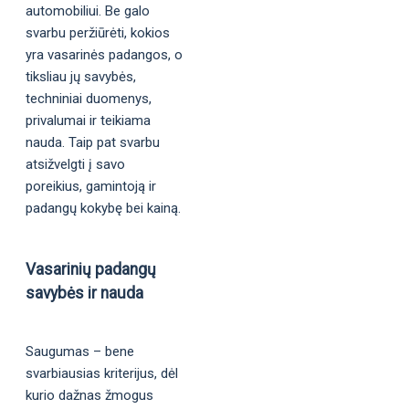
automobiliui. Be galo
svarbu peržiūrėti, kokios
yra vasarinės padangos, o
tiksliau jų savybės,
techniniai duomenys,
privalumai ir teikiama
nauda. Taip pat svarbu
atsižvelgti į savo
poreikius, gamintoją ir
padangų kokybę bei kainą.
Vasarinių padangų
savybės ir nauda
Saugumas – bene
svarbiausias kriterijus, dėl
kurio dažnas žmogus