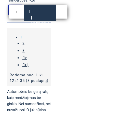
sandėliuose: >20
Į
KREPŠELĮ
1
2
3
>
>|
Rodoma nuo 1 iki
12 iš 35 (3 puslapių)
Automobilis be gerų ratų
kaip medžiojimas be
ginklo. Nei sumedžiosi, nei
nuvažiuosi. O juk būtina