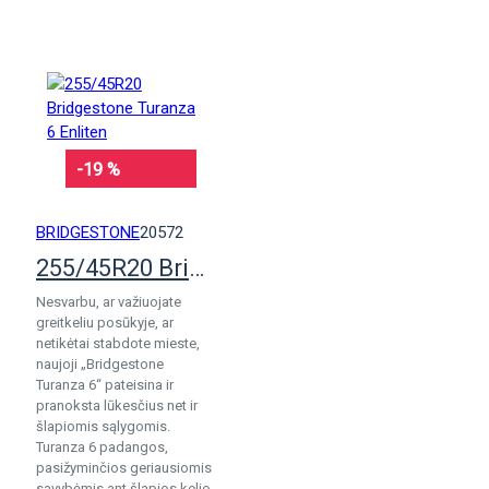
KREPŠELĮ
-19 %
BRIDGESTONE
20572
255/45R20 Bridgestone Turanza 6 Enliten
Nesvarbu, ar važiuojate
greitkeliu posūkyje, ar
netikėtai stabdote mieste,
naujoji „Bridgestone
Turanza 6“ pateisina ir
pranoksta lūkesčius net ir
šlapiomis sąlygomis.
Turanza 6 padangos,
pasižyminčios geriausiomis
savybėmis ant šlapios kelio