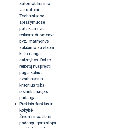
automobiliui ir jo
vairuotojui.
Techniniuose
aprašymuose
pateikiami visi
reikiami duomenys,
pvz., matmenys,
sukibimo su šlapia
kelio danga
galimybės. Dėl to
reikėtų nuspręsti,
pagal kokius
svarbiausius
kriterijus teks
išsirinkti naujas
padangas.
Prekinis ženklas ir
kokybė
Žinomi ir patikimi
padangų gamintojai