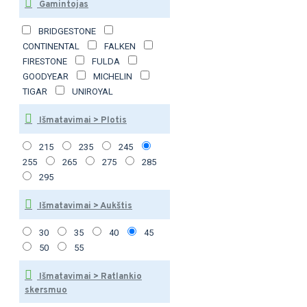
Gamintojas
BRIDGESTONE
CONTINENTAL
FALKEN
FIRESTONE
FULDA
GOODYEAR
MICHELIN
TIGAR
UNIROYAL
Išmatavimai > Plotis
215
235
245
255
265
275
285
295
Išmatavimai > Aukštis
30
35
40
45
50
55
Išmatavimai > Ratlankio
skersmuo