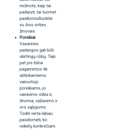
nežinote, kaip tai
padaryti, tai tuomet
pasikonsultuokite
su šios srities
žinovais.
Poreikiai
Vasarinės
padangos gali būti
skirtingų rūšių. Taip
pat jos būna
pagamintos tik
atitinkamiems
vairuotojo
poreikiams, jo
vairavimo stiliui ir,
žinoma, važiavimo ir
oro sąlygoms.
Todėl verta labiau
pasidomėti, ko
reikėtų konkrečiam