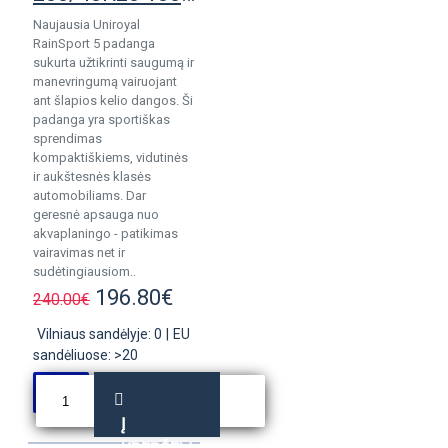
Naujausia Uniroyal
RainSport 5 padanga
sukurta užtikrinti saugumą ir
manevringumą vairuojant
ant šlapios kelio dangos. Ši
padanga yra sportiškas
sprendimas
kompaktiškiems, vidutinės
ir aukštesnės klasės
automobiliams. Dar
geresnė apsauga nuo
akvaplaningo - patikimas
vairavimas net ir
sudėtingiausiom..
196.80€
240.00€
Vilniaus sandėlyje: 0
|
EU
sandėliuose: >20
Į