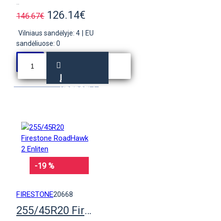
..
126.14€
146.67€
Vilniaus sandėlyje: 4
|
EU
sandėliuose: 0
Į
KREPŠELĮ
-19 %
FIRESTONE
20668
255/45R20 Firestone RoadHawk 2 Enliten