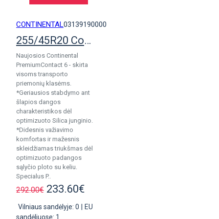
CONTINENTAL
03139190000
255/45R20 Continental PremiumContact 6
Naujosios Continental
PremiumContact 6 - skirta
visoms transporto
priemonių klasėms.
*Geriausios stabdymo ant
šlapios dangos
charakteristikos dėl
optimizuoto Silica junginio.
*Didesnis važiavimo
komfortas ir mažesnis
skleidžiamas triukšmas dėl
optimizuoto padangos
sąlyčio ploto su keliu.
Specialus P..
233.60€
292.00€
Vilniaus sandėlyje: 0
|
EU
sandėliuose: 1