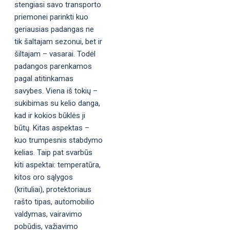
stengiasi savo transporto
priemonei parinkti kuo
geriausias padangas ne
tik šaltajam sezonui, bet ir
šiltajam – vasarai. Todėl
padangos parenkamos
pagal atitinkamas
savybes. Viena iš tokių –
sukibimas su kelio danga,
kad ir kokios būklės ji
būtų. Kitas aspektas –
kuo trumpesnis stabdymo
kelias. Taip pat svarbūs
kiti aspektai: temperatūra,
kitos oro sąlygos
(krituliai), protektoriaus
rašto tipas, automobilio
valdymas, vairavimo
pobūdis, važiavimo