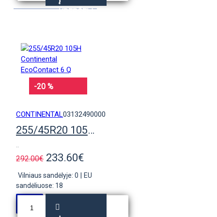
KREPŠELĮ
-20 %
CONTINENTAL
03132490000
255/45R20 105H Continental EcoContact 6 Q
..
233.60€
292.00€
Vilniaus sandėlyje: 0
|
EU
sandėliuose: 18