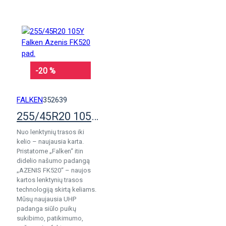
-20 %
FALKEN
352639
255/45R20 105Y Falken Azenis FK520 pad.
Nuo lenktynių trasos iki
kelio – naujausia karta.
Pristatome „Falken“ itin
didelio našumo padangą
„AZENIS FK520“ – naujos
kartos lenktynių trasos
technologiją skirtą keliams.
Mūsų naujausia UHP
padanga siūlo puikų
sukibimo, patikimumo,