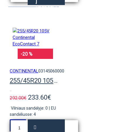
Į
KREPŠELĮ
-20 %
CONTINENTAL
03145060000
255/45R20 105V Continental EcoContact 7
..
233.60€
292.00€
Vilniaus sandėlyje: 0
|
EU
sandėliuose: 4