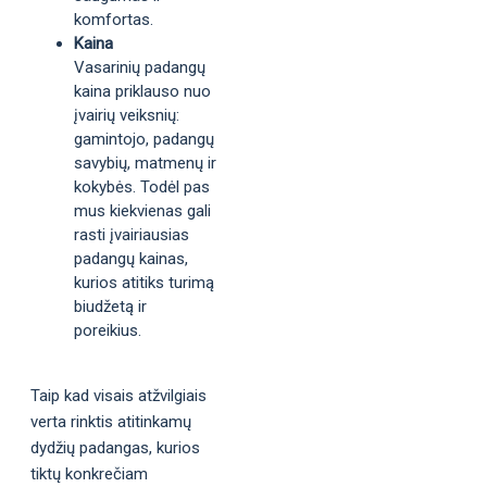
komfortas.
Kaina
Vasarinių padangų
kaina priklauso nuo
įvairių veiksnių:
gamintojo, padangų
savybių, matmenų ir
kokybės. Todėl pas
mus kiekvienas gali
rasti įvairiausias
padangų kainas,
kurios atitiks turimą
biudžetą ir
poreikius.
Taip kad visais atžvilgiais
verta rinktis atitinkamų
dydžių padangas, kurios
tiktų konkrečiam