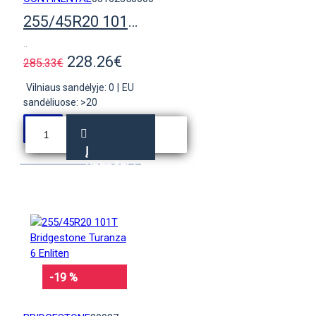
255/45R20 101H Continental EcoContact 7
..
228.26€
285.33€
Vilniaus sandėlyje: 0
|
EU
sandėliuose: >20
Į
KREPŠELĮ
-19 %