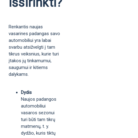
išsirinkti?
Renkantis naujas
vasarines padangas savo
automobiliui yra labai
svarbu atsižvelgti į tam
tikrus veiksnius, kurie turi
įtakos jų tinkamumui,
saugumui ir kitiems
dalykams.
Dydis
Naujos padangos
automobiliui
vasaros sezonui
turi būti tam tikrų
matmenų, t. y.
dydžio, kuris tiktų