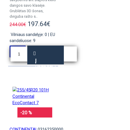
dangos savo klasėje.
Grublėtas 3D šonas,
dviguba rašto s..
197.64€
244.00€
Vilniaus sandėlyje: 0
|
EU
sandėliuose: 9
Į
KREPŠELĮ
-20 %
CONTINENTAL
03162350000