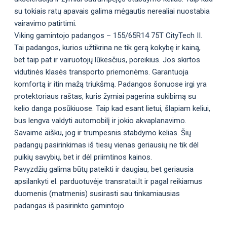
su tokiais ratų apavais galima mėgautis nerealiai nuostabia
vairavimo patirtimi.
Viking gamintojo padangos – 155/65R14 75T CityTech II.
Tai padangos, kurios užtikrina ne tik gerą kokybę ir kainą,
bet taip pat ir vairuotojų lūkesčius, poreikius. Jos skirtos
vidutinės klasės transporto priemonėms. Garantuoja
komfortą ir itin mažą triukšmą. Padangos šonuose irgi yra
protektoriaus raštas, kuris žymiai pagerina sukibimą su
kelio danga posūkiuose. Taip kad esant lietui, šlapiam keliui,
bus lengva valdyti automobilį ir jokio akvaplanavimo.
Savaime aišku, jog ir trumpesnis stabdymo kelias. Šių
padangų pasirinkimas iš tiesų vienas geriausių ne tik dėl
puikių savybių, bet ir dėl priimtinos kainos.
Pavyzdžių galima būtų pateikti ir daugiau, bet geriausia
apsilankyti el. parduotuvėje transratai.lt ir pagal reikiamus
duomenis (matmenis) susirasti sau tinkamiausias
padangas iš pasirinkto gamintojo.