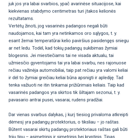
juk jos yra labai svarbios, ypač avarinėse situacijose, kai
kiekvienas stabdymo centimetras turi įtakos kelionės
rezultatams.
Vertėtų žinoti, jog vasarinės padangos negali būti
naudojamos, kai tam yra netinkamos oro sąlygos, t. y.
esant žemai temperatūrai kelio paviršius pasidengęs sniegu
ar net ledu. Todėl, kad tokių padangų sukibimas žymiai
blogesnis. Jei miestiečiams tai ne visada aktualu, tai
užmiesčio gyventojams tai yra labai svarbu, nes rajonuose
rečiau važinėja automobiliai, taip pat rečiau yra valomi keliai
ir dėl to žymiai greičiau keliai būna apsnigti ir aplediję. Tad
tenka važiuoti ne itin tinkamai prižiūrimais keliais. Taip kad
vasarinės padangos yra skirtos tik šiltajam sezonui, t. y.
pavasario antrai pusei, vasarai, rudens pradžiai.
Dar vienas svarbus dalykas, į kurį tiesiog privaloma atkreipti
dėmesį yra padangų protektorius, o tiksliau – jo raštas.
Būtent vasarai skirtų padangų protektoriaus raštas gali būti
trijų tipų – asimetrinis ir simetrinis bei kryptinis. Tipas