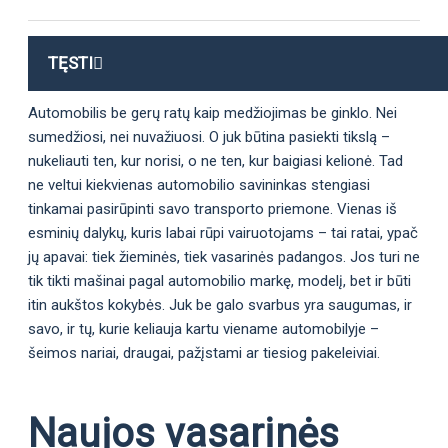
TĘSTI
Automobilis be gerų ratų kaip medžiojimas be ginklo. Nei
sumedžiosi, nei nuvažiuosi. O juk būtina pasiekti tikslą –
nukeliauti ten, kur norisi, o ne ten, kur baigiasi kelionė. Tad
ne veltui kiekvienas automobilio savininkas stengiasi
tinkamai pasirūpinti savo transporto priemone. Vienas iš
esminių dalykų, kuris labai rūpi vairuotojams – tai ratai, ypač
jų apavai: tiek žieminės, tiek vasarinės padangos. Jos turi ne
tik tikti mašinai pagal automobilio markę, modelį, bet ir būti
itin aukštos kokybės. Juk be galo svarbus yra saugumas, ir
savo, ir tų, kurie keliauja kartu viename automobilyje –
šeimos nariai, draugai, pažįstami ar tiesiog pakeleiviai.
Naujos vasarinės