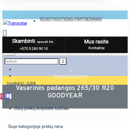
REGISTRUOTIEMS PARTNERIAMS
Skambinti
Mus rasite
spausti čia
Menu
Kontaktai
+370 5 260 90 10
Vasarinės padangos
0 prekė(s) - 0.00€
Vasarinės padangos 265/30 R20
GOODYEAR
0
Jūsų prekių krepšelis tuščias
Šioje kategorijoje prekių nėra.