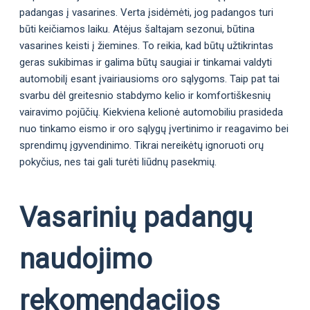
padangas į vasarines. Verta įsidėmėti, jog padangos turi
būti keičiamos laiku. Atėjus šaltajam sezonui, būtina
vasarines keisti į žiemines. To reikia, kad būtų užtikrintas
geras sukibimas ir galima būtų saugiai ir tinkamai valdyti
automobilį esant įvairiausioms oro sąlygoms. Taip pat tai
svarbu dėl greitesnio stabdymo kelio ir komfortiškesnių
vairavimo pojūčių. Kiekviena kelionė automobiliu prasideda
nuo tinkamo eismo ir oro sąlygų įvertinimo ir reagavimo bei
sprendimų įgyvendinimo. Tikrai nereikėtų ignoruoti orų
pokyčius, nes tai gali turėti liūdnų pasekmių.
Vasarinių padangų
naudojimo
rekomendacijos