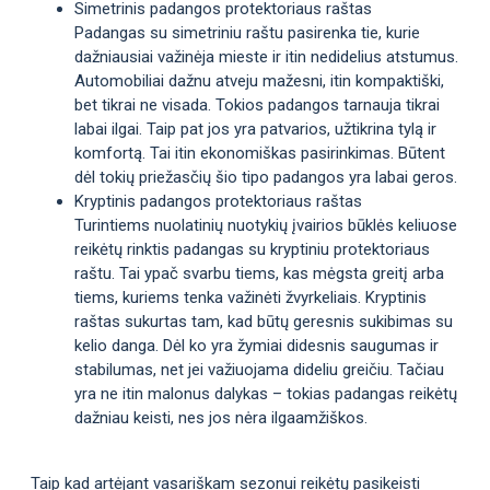
Simetrinis padangos protektoriaus raštas
Padangas su simetriniu raštu pasirenka tie, kurie
dažniausiai važinėja mieste ir itin nedidelius atstumus.
Automobiliai dažnu atveju mažesni, itin kompaktiški,
bet tikrai ne visada. Tokios padangos tarnauja tikrai
labai ilgai. Taip pat jos yra patvarios, užtikrina tylą ir
komfortą. Tai itin ekonomiškas pasirinkimas. Būtent
dėl tokių priežasčių šio tipo padangos yra labai geros.
Kryptinis padangos protektoriaus raštas
Turintiems nuolatinių nuotykių įvairios būklės keliuose
reikėtų rinktis padangas su kryptiniu protektoriaus
raštu. Tai ypač svarbu tiems, kas mėgsta greitį arba
tiems, kuriems tenka važinėti žvyrkeliais. Kryptinis
raštas sukurtas tam, kad būtų geresnis sukibimas su
kelio danga. Dėl ko yra žymiai didesnis saugumas ir
stabilumas, net jei važiuojama dideliu greičiu. Tačiau
yra ne itin malonus dalykas – tokias padangas reikėtų
dažniau keisti, nes jos nėra ilgaamžiškos.
Taip kad artėjant vasariškam sezonui reikėtų pasikeisti