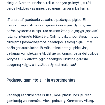
pinigus. Nors to ir nelabai reikia, nes yra galimybių turėti
geros kokybes vasarines padangas itin palankia kaina.
„Transratai“ parduoda vasarines padangas pigiau. El.
parduotuvėje galima rasti geros kainos pasiūlymus, nes
dažnai vykdoma akcija. Tad dažnas žmogus įsigyja „apavus“
ratams internetu būtent čia. Galima sakyti, jog ištisus metus
pirkėjams pardavinėjamos padangos iš tiesų pigiai – t. y.
pačia geriausia kaina. Iš mūsų tikrai patogu pirkti visą
padangų komplektą ne tik dėl geros kainos, bet ir dėl puikios
kokybės. Juk aukšto lygio padangos užtikrina geresnį
saugumą kelyje, o ir važiuoti žymiai maloniau!
Padangų gamintojai ir jų asortimentas
Padangų asortimentas iš tiesų labai platus, nes jau vien
gamintojų yra nemažai. Vieni geriausių: Kormoran, Viking,