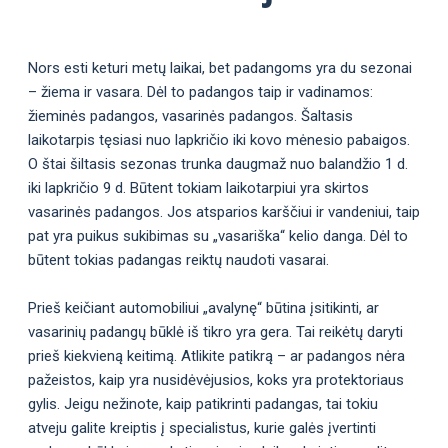
Nors esti keturi metų laikai, bet padangoms yra du sezonai
– žiema ir vasara. Dėl to padangos taip ir vadinamos:
žieminės padangos, vasarinės padangos. Šaltasis
laikotarpis tęsiasi nuo lapkričio iki kovo mėnesio pabaigos.
O štai šiltasis sezonas trunka daugmaž nuo balandžio 1 d.
iki lapkričio 9 d. Būtent tokiam laikotarpiui yra skirtos
vasarinės padangos. Jos atsparios karščiui ir vandeniui, taip
pat yra puikus sukibimas su „vasariška“ kelio danga. Dėl to
būtent tokias padangas reiktų naudoti vasarai.
Prieš keičiant automobiliui „avalynę“ būtina įsitikinti, ar
vasarinių padangų būklė iš tikro yra gera. Tai reikėtų daryti
prieš kiekvieną keitimą. Atlikite patikrą – ar padangos nėra
pažeistos, kaip yra nusidėvėjusios, koks yra protektoriaus
gylis. Jeigu nežinote, kaip patikrinti padangas, tai tokiu
atveju galite kreiptis į specialistus, kurie galės įvertinti