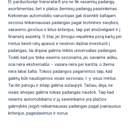
El. parduotuvėje transratai.lt yra ne tik vasarinių padangų
asortimentas, bet ir platus žieminių padangų pasirinkimas.
Kiekvienas automobilio vairuotojas gali išsirinkti šaltajam
sezonui tinkamiausias padangas pagal technines savybes,
vairavimo įpročius ir kitus kriterijus, taip pat atsižvelgiant ir į
finansinį aspektą. O štai, jei žmogui nepatinka porą kartų per
metus keisti ratų apavus ir nesinori dažnai investuoti į
padangas, tai drąsiai galima rinktis universalias padangas.
Todėl, kad jos tinka visiems sezonams, jei, savaime aišku,
orai nėra ekstremalūs – vasara nėra per karšta, o žiema
nėra labai šalta. Tokios padangos pagamintos taip, kad
galėtų būti naudojamos visais sezonais, t. y. visus metus.
Tai itin patogu ir šitaip galima sutaupyti. Tačiau, deja, ne
visais atvejais galima tokias padangas naudoti. Taip kad
visiems automobiliams ir jų savininkams yra plačios
galimybės įsigyti reikiamiausias padangas pagal įvairiausius
kriterijus, pageidavimus ir norus.