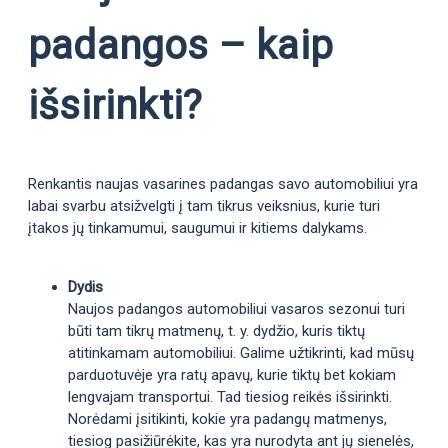
padangos – kaip
išsirinkti?
Renkantis naujas vasarines padangas savo automobiliui yra
labai svarbu atsižvelgti į tam tikrus veiksnius, kurie turi
įtakos jų tinkamumui, saugumui ir kitiems dalykams.
Dydis
Naujos padangos automobiliui vasaros sezonui turi
būti tam tikrų matmenų, t. y. dydžio, kuris tiktų
atitinkamam automobiliui. Galime užtikrinti, kad mūsų
parduotuvėje yra ratų apavų, kurie tiktų bet kokiam
lengvajam transportui. Tad tiesiog reikės išsirinkti.
Norėdami įsitikinti, kokie yra padangų matmenys,
tiesiog pasižiūrėkite, kas yra nurodyta ant jų sienelės,