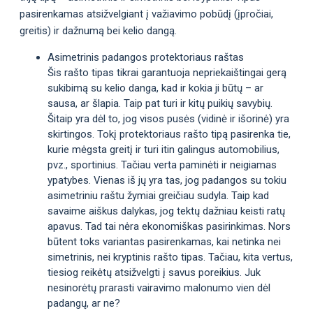
pasirenkamas atsižvelgiant į važiavimo pobūdį (įpročiai,
greitis) ir dažnumą bei kelio dangą.
Asimetrinis padangos protektoriaus raštas
Šis rašto tipas tikrai garantuoja nepriekaištingai gerą
sukibimą su kelio danga, kad ir kokia ji būtų – ar
sausa, ar šlapia. Taip pat turi ir kitų puikių savybių.
Šitaip yra dėl to, jog visos pusės (vidinė ir išorinė) yra
skirtingos. Tokį protektoriaus rašto tipą pasirenka tie,
kurie mėgsta greitį ir turi itin galingus automobilius,
pvz., sportinius. Tačiau verta paminėti ir neigiamas
ypatybes. Vienas iš jų yra tas, jog padangos su tokiu
asimetriniu raštu žymiai greičiau sudyla. Taip kad
savaime aiškus dalykas, jog tektų dažniau keisti ratų
apavus. Tad tai nėra ekonomiškas pasirinkimas. Nors
būtent toks variantas pasirenkamas, kai netinka nei
simetrinis, nei kryptinis rašto tipas. Tačiau, kita vertus,
tiesiog reikėtų atsižvelgti į savus poreikius. Juk
nesinorėtų prarasti vairavimo malonumo vien dėl
padangų, ar ne?