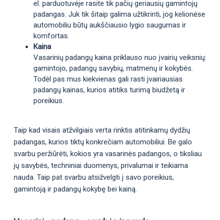
el. parduotuvėje rasite tik pačių geriausių gamintojų
padangas. Juk tik šitaip galima užtikrinti, jog kelionėse
automobiliu būtų aukščiausio lygio saugumas ir
komfortas.
Kaina
Vasarinių padangų kaina priklauso nuo įvairių veiksnių:
gamintojo, padangų savybių, matmenų ir kokybės.
Todėl pas mus kiekvienas gali rasti įvairiausias
padangų kainas, kurios atitiks turimą biudžetą ir
poreikius.
Taip kad visais atžvilgiais verta rinktis atitinkamų dydžių
padangas, kurios tiktų konkrečiam automobiliui. Be galo
svarbu peržiūrėti, kokios yra vasarinės padangos, o tiksliau
jų savybės, techniniai duomenys, privalumai ir teikiama
nauda. Taip pat svarbu atsižvelgti į savo poreikius,
gamintoją ir padangų kokybę bei kainą.