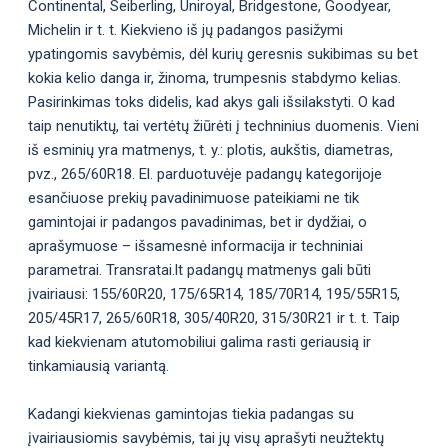
Continental, Seiberling, Uniroyal, Bridgestone, Goodyear,
Michelin ir t. t. Kiekvieno iš jų padangos pasižymi
ypatingomis savybėmis, dėl kurių geresnis sukibimas su bet
kokia kelio danga ir, žinoma, trumpesnis stabdymo kelias.
Pasirinkimas toks didelis, kad akys gali išsilakstyti. O kad
taip nenutiktų, tai vertėtų žiūrėti į techninius duomenis. Vieni
iš esminių yra matmenys, t. y.: plotis, aukštis, diametras,
pvz., 265/60R18. El. parduotuvėje padangų kategorijoje
esančiuose prekių pavadinimuose pateikiami ne tik
gamintojai ir padangos pavadinimas, bet ir dydžiai, o
aprašymuose – išsamesnė informacija ir techniniai
parametrai. Transratai.lt padangų matmenys gali būti
įvairiausi: 155/60R20, 175/65R14, 185/70R14, 195/55R15,
205/45R17, 265/60R18, 305/40R20, 315/30R21 ir t. t. Taip
kad kiekvienam atutomobiliui galima rasti geriausią ir
tinkamiausią variantą.
Kadangi kiekvienas gamintojas tiekia padangas su
įvairiausiomis savybėmis, tai jų visų aprašyti neužtektų