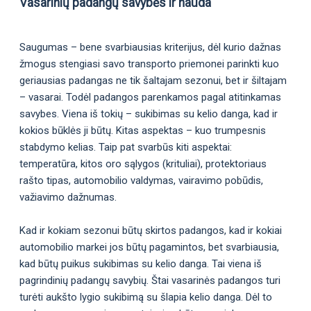
Vasarinių padangų savybės ir nauda
Saugumas – bene svarbiausias kriterijus, dėl kurio dažnas
žmogus stengiasi savo transporto priemonei parinkti kuo
geriausias padangas ne tik šaltajam sezonui, bet ir šiltajam
– vasarai. Todėl padangos parenkamos pagal atitinkamas
savybes. Viena iš tokių – sukibimas su kelio danga, kad ir
kokios būklės ji būtų. Kitas aspektas – kuo trumpesnis
stabdymo kelias. Taip pat svarbūs kiti aspektai:
temperatūra, kitos oro sąlygos (krituliai), protektoriaus
rašto tipas, automobilio valdymas, vairavimo pobūdis,
važiavimo dažnumas.
Kad ir kokiam sezonui būtų skirtos padangos, kad ir kokiai
automobilio markei jos būtų pagamintos, bet svarbiausia,
kad būtų puikus sukibimas su kelio danga. Tai viena iš
pagrindinių padangų savybių. Štai vasarinės padangos turi
turėti aukšto lygio sukibimą su šlapia kelio danga. Dėl to