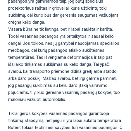
padangos yra gaminamos taip, jog būtų specialus
protektoriaus raštas ir grioveliai, kurie užtikrintų tokį
sukibimą, dėl kurio bus dar geresnis saugumas važiuojant
drėgna kelio danga.
Vasara būna ne tik lietinga, bet ir labai saulėta ir karšta.
Todėl vasarinės padangos yra pritaikytos ir sausai kelio
dangai. Jos tokios, nes jų gamybai naudojamas specialios
medžiagos, dėl kurių padangos atlaiko aukštesnes
temperatūras. Tad išvengiama deformacijos ir taip pat
išsilaiko tinkamas sukibimas su kelio danga. Tai ypač
svarbu, kai transporto priemonė didina greitį arba stabdo,
arba daro posūkį. Mažiau svarbu, bet irgi galima paminėti,
jog padangų sukibimas su keliu daro įtaką vairavimo
pojūčiams, t. y. kuo geresnė vasarinių padangų kokybė, tuo
maloniau važiuoti automobiliu.
Tikrai geros kokybės vasarinės padangos garantuoja
tinkamą stabdymą, net jeigu ir yra labai aukšta temperatūra.
Būtent tokias technines savybes turi vasarinės padangos. O