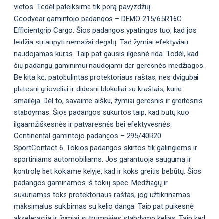
vietos. Todėl pateiksime tik porą pavyzdžių.
Goodyear gamintojo padangos – DEMO 215/65R16C
Efficientgrip Cargo. Šios padangos ypatingos tuo, kad jos
leidžia sutaupyti nemažai degalų. Tad žymiai efektyviau
naudojamas kuras. Taip pat gausis ilgesnė rida. Todėl, kad
šių padangų gaminimui naudojami dar geresnės medžiagos.
Be kita ko, patobulintas protektoriaus raštas, nes dvigubai
platesni grioveliai ir didesni blokeliai su kraštais, kurie
smailėja. Dėl to, savaime aišku, žymiai geresnis ir greitesnis
stabdymas. Šios padangos sukurtos taip, kad būtų kuo
ilgaamžiškesnės ir patvaresnės bei efektyvesnės.
Continental gamintojo padangos – 295/40R20
SportContact 6. Tokios padangos skirtos tik galingiems ir
sportiniams automobiliams. Jos garantuoja saugumą ir
kontrolę bet kokiame kelyje, kad ir koks greitis bebūtų. Šios
padangos gaminamos iš tokių spec. Medžiagų ir
sukuriamas toks protektoriaus raštas, jog užtikrinamas
maksimalus sukibimas su kelio danga. Taip pat puikesnė
akseleracija ir žymiai sutrumpėjęs stabdymo kelias. Taip kad