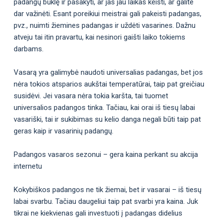
padangų būklę ir pasakyti, ar jas jau laikas keisti, ar galite
dar važinėti. Esant poreikiui meistrai gali pakeisti padangas,
pvz., nuimti žiemines padangas ir uždėti vasarines. Dažnu
atveju tai itin pravartu, kai nesinori gaišti laiko tokiems
darbams.
Vasarą yra galimybė naudoti universalias padangas, bet jos
nėra tokios atsparios aukštai temperatūrai, taip pat greičiau
susidėvi. Jei vasara nėra tokia karšta, tai tuomet
universalios padangos tinka. Tačiau, kai orai iš tiesų labai
vasariški, tai ir sukibimas su kelio danga negali būti taip pat
geras kaip ir vasarinių padangų.
Padangos vasaros sezonui – gera kaina perkant su akcija
internetu
Kokybiškos padangos ne tik žiemai, bet ir vasarai – iš tiesų
labai svarbu. Tačiau daugeliui taip pat svarbi yra kaina. Juk
tikrai ne kiekvienas gali investuoti į padangas didelius