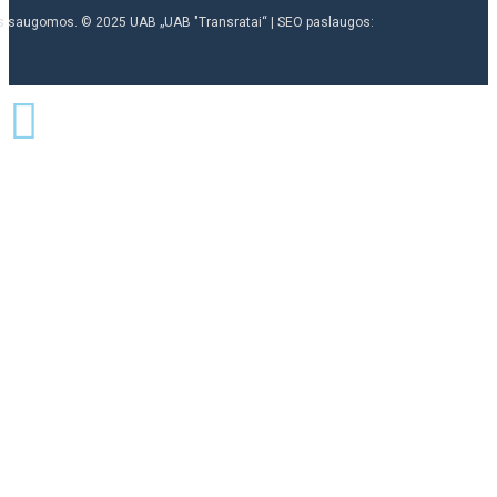
ės saugomos. © 2025 UAB „UAB "Transratai“ | SEO paslaugos: