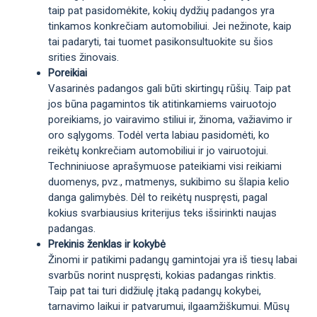
taip pat pasidomėkite, kokių dydžių padangos yra
tinkamos konkrečiam automobiliui. Jei nežinote, kaip
tai padaryti, tai tuomet pasikonsultuokite su šios
srities žinovais.
Poreikiai
Vasarinės padangos gali būti skirtingų rūšių. Taip pat
jos būna pagamintos tik atitinkamiems vairuotojo
poreikiams, jo vairavimo stiliui ir, žinoma, važiavimo ir
oro sąlygoms. Todėl verta labiau pasidomėti, ko
reikėtų konkrečiam automobiliui ir jo vairuotojui.
Techniniuose aprašymuose pateikiami visi reikiami
duomenys, pvz., matmenys, sukibimo su šlapia kelio
danga galimybės. Dėl to reikėtų nuspręsti, pagal
kokius svarbiausius kriterijus teks išsirinkti naujas
padangas.
Prekinis ženklas ir kokybė
Žinomi ir patikimi padangų gamintojai yra iš tiesų labai
svarbūs norint nuspręsti, kokias padangas rinktis.
Taip pat tai turi didžiulę įtaką padangų kokybei,
tarnavimo laikui ir patvarumui, ilgaamžiškumui. Mūsų