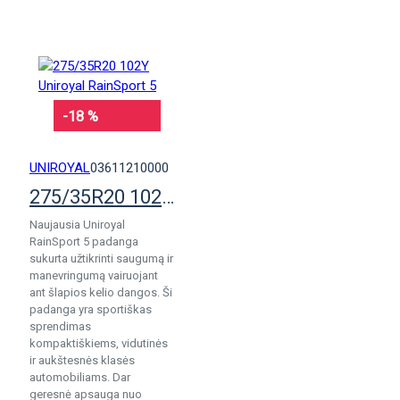
-18 %
UNIROYAL
03611210000
275/35R20 102Y Uniroyal RainSport 5
Naujausia Uniroyal
RainSport 5 padanga
sukurta užtikrinti saugumą ir
manevringumą vairuojant
ant šlapios kelio dangos. Ši
padanga yra sportiškas
sprendimas
kompaktiškiems, vidutinės
ir aukštesnės klasės
automobiliams. Dar
geresnė apsauga nuo