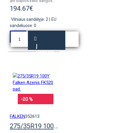
ant šlapios kelio dangos...
194.67€
Vilniaus sandėlyje: 2
|
EU
sandėliuose: 0
Į
KREPŠELĮ
-20 %
FALKEN
352613
275/35R19 100Y Falken Azenis FK520 pad.