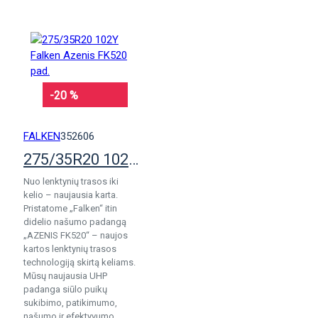
-20 %
FALKEN
352606
275/35R20 102Y Falken Azenis FK520 pad.
Nuo lenktynių trasos iki
kelio – naujausia karta.
Pristatome „Falken“ itin
didelio našumo padangą
„AZENIS FK520“ – naujos
kartos lenktynių trasos
technologiją skirtą keliams.
Mūsų naujausia UHP
padanga siūlo puikų
sukibimo, patikimumo,
našumo ir efektyvumo