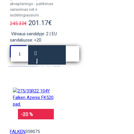
akvaplaningo - patikimas
vairavimas net ir
sudėtingiausiom..
201.17€
245.33€
Vilniaus sandėlyje: 2
|
EU
sandėliuose: >20
Į
KREPŠELĮ
-20 %
FALKEN
359075