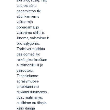
skirtingų rūšių. Taip
pat jos būna
pagamintos tik
atitinkamiems
vairuotojo
poreikiams, jo
vairavimo stiliui ir,
žinoma, važiavimo ir
oro sąlygoms.
Todėl verta labiau
pasidomėti, ko
reikėtų konkrečiam
automobiliui ir jo
vairuotojui.
Techniniuose
aprašymuose
pateikiami visi
reikiami duomenys,
pvz., matmenys,
sukibimo su šlapia
kelio danga