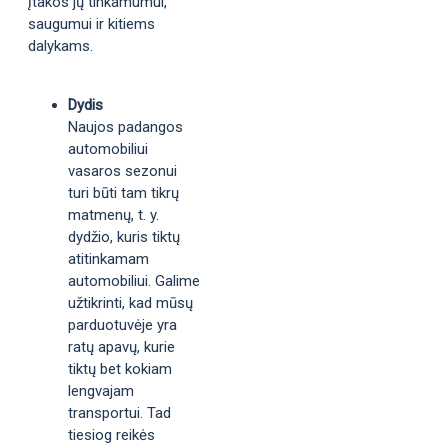
įtakos jų tinkamumui,
saugumui ir kitiems
dalykams.
Dydis
Naujos padangos
automobiliui
vasaros sezonui
turi būti tam tikrų
matmenų, t. y.
dydžio, kuris tiktų
atitinkamam
automobiliui. Galime
užtikrinti, kad mūsų
parduotuvėje yra
ratų apavų, kurie
tiktų bet kokiam
lengvajam
transportui. Tad
tiesiog reikės