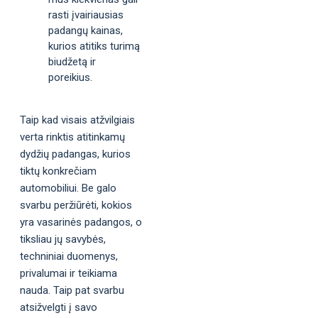
rasti įvairiausias
padangų kainas,
kurios atitiks turimą
biudžetą ir
poreikius.
Taip kad visais atžvilgiais
verta rinktis atitinkamų
dydžių padangas, kurios
tiktų konkrečiam
automobiliui. Be galo
svarbu peržiūrėti, kokios
yra vasarinės padangos, o
tiksliau jų savybės,
techniniai duomenys,
privalumai ir teikiama
nauda. Taip pat svarbu
atsižvelgti į savo