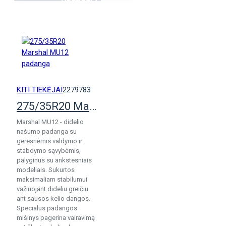
KREPŠELĮ
KITI TIEKĖJAI
2279783
275/35R20 Marshal MU12 padanga
Marshal MU12 - didelio
našumo padanga su
geresnėmis valdymo ir
stabdymo sąvybėmis,
palyginus su ankstesniais
modeliais. Sukurtos
maksimaliam stabilumui
važiuojant dideliu greičiu
ant sausos kelio dangos.
Specialus padangos
mišinys pagerina vairavimą