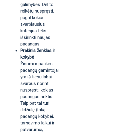
galimybės. Dėl to
reikėtų nuspręsti,
pagal kokius
svarbiausius
kriterijus teks
išsirinkti naujas
padangas.
Prekinis ženklas ir
kokybė
Žinomi ir patikimi
padangų gamintojai
yra iš tiesų labai
svarbūs norint
nuspręsti, kokias
padangas rinktis.
Taip pat tai turi
didžiulę įtaką
padangų kokybei,
tarnavimo laikui ir
patvarumui,