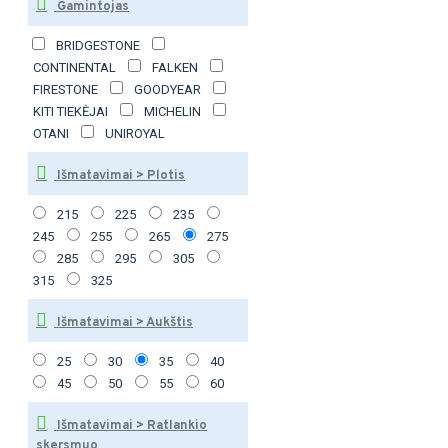
Gamintojas
BRIDGESTONE
CONTINENTAL
FALKEN
FIRESTONE
GOODYEAR
KITI TIEKĖJAI
MICHELIN
OTANI
UNIROYAL
Išmatavimai > Plotis
215
225
235
245
255
265
275
285
295
305
315
325
Išmatavimai > Aukštis
25
30
35
40
45
50
55
60
Išmatavimai > Ratlankio
skersmuo