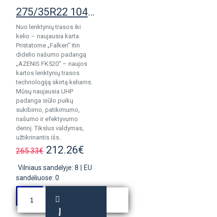
275/35R22 104Y Falken Azenis FK520 pad.
Nuo lenktynių trasos iki
kelio – naujausia karta.
Pristatome „Falken“ itin
didelio našumo padangą
„AZENIS FK520“ – naujos
kartos lenktynių trasos
technologiją skirtą keliams.
Mūsų naujausia UHP
padanga siūlo puikų
sukibimo, patikimumo,
našumo ir efektyvumo
derinį. Tikslus valdymas,
užtikrinantis išs..
212.26€
265.33€
Vilniaus sandėlyje: 8
|
EU
sandėliuose: 0
Į