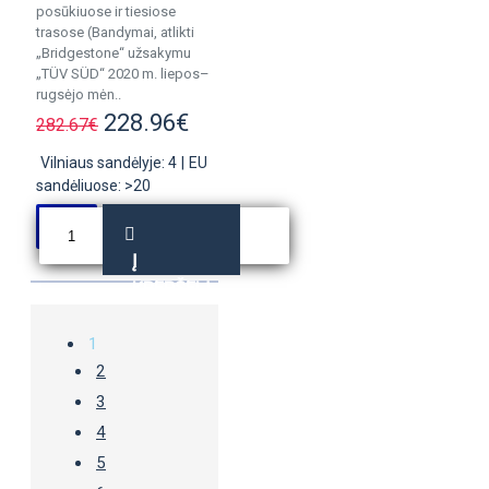
posūkiuose ir tiesiose
trasose (Bandymai, atlikti
„Bridgestone“ užsakymu
„TÜV SÜD“ 2020 m. liepos–
rugsėjo mėn..
228.96€
282.67€
Vilniaus sandėlyje: 4
|
EU
sandėliuose: >20
Į
KREPŠELĮ
1
2
3
4
5