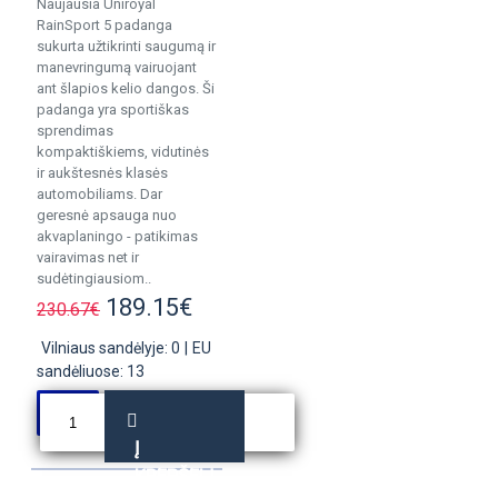
Naujausia Uniroyal
RainSport 5 padanga
sukurta užtikrinti saugumą ir
manevringumą vairuojant
ant šlapios kelio dangos. Ši
padanga yra sportiškas
sprendimas
kompaktiškiems, vidutinės
ir aukštesnės klasės
automobiliams. Dar
geresnė apsauga nuo
akvaplaningo - patikimas
vairavimas net ir
sudėtingiausiom..
189.15€
230.67€
Vilniaus sandėlyje: 0
|
EU
sandėliuose: 13
Į
KREPŠELĮ