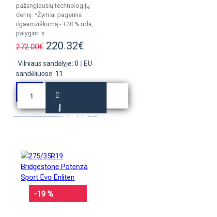
pažangiausių technologijų
derinį. *Žymiai pagerina
ilgaamžiškumą - +20 % rida,
palyginti s..
220.32€
272.00€
Vilniaus sandėlyje: 0
|
EU
sandėliuose: 11
Į
KREPŠELĮ
-19 %