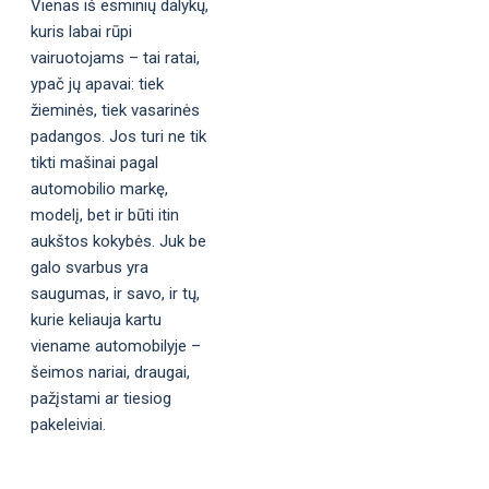
Vienas iš esminių dalykų,
kuris labai rūpi
vairuotojams – tai ratai,
ypač jų apavai: tiek
žieminės, tiek vasarinės
padangos. Jos turi ne tik
tikti mašinai pagal
automobilio markę,
modelį, bet ir būti itin
aukštos kokybės. Juk be
galo svarbus yra
saugumas, ir savo, ir tų,
kurie keliauja kartu
viename automobilyje –
šeimos nariai, draugai,
pažįstami ar tiesiog
pakeleiviai.