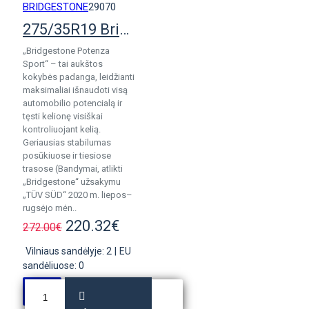
BRIDGESTONE
29070
275/35R19 Bridgestone Potenza Sport Evo Enliten
„Bridgestone Potenza
Sport“ – tai aukštos
kokybės padanga, leidžianti
maksimaliai išnaudoti visą
automobilio potencialą ir
tęsti kelionę visiškai
kontroliuojant kelią.
Geriausias stabilumas
posūkiuose ir tiesiose
trasose (Bandymai, atlikti
„Bridgestone“ užsakymu
„TÜV SÜD“ 2020 m. liepos–
rugsėjo mėn..
220.32€
272.00€
Vilniaus sandėlyje: 2
|
EU
sandėliuose: 0