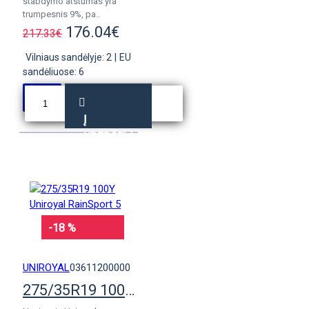
stabdymo atstumas yra
trumpesnis 9%, pa..
176.04€
217.33€
Vilniaus sandėlyje: 2
|
EU
sandėliuose: 6
Į
KREPŠELĮ
-18 %
UNIROYAL
03611200000
275/35R19 100Y Uniroyal RainSport 5