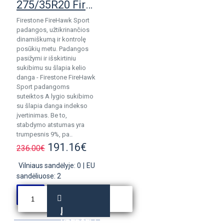
275/35R20 Firestone Firehawk Sport
Firestone FireHawk Sport
padangos, užtikrinančios
dinamiškumą ir kontrolę
posūkių metu. Padangos
pasižymi ir išskirtiniu
sukibimu su šlapia kelio
danga - Firestone FireHawk
Sport padangoms
suteiktos A lygio sukibimo
su šlapia danga indekso
įvertinimas. Be to,
stabdymo atstumas yra
trumpesnis 9%, pa..
191.16€
236.00€
Vilniaus sandėlyje: 0
|
EU
sandėliuose: 2
Į
KREPŠELĮ