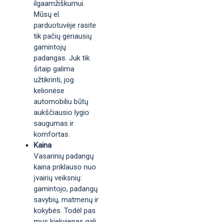
ilgaamžiškumui.
Mūsų el.
parduotuvėje rasite
tik pačių geriausių
gamintojų
padangas. Juk tik
šitaip galima
užtikrinti, jog
kelionėse
automobiliu būtų
aukščiausio lygio
saugumas ir
komfortas.
Kaina
Vasarinių padangų
kaina priklauso nuo
įvairių veiksnių:
gamintojo, padangų
savybių, matmenų ir
kokybės. Todėl pas
mus kiekvienas gali