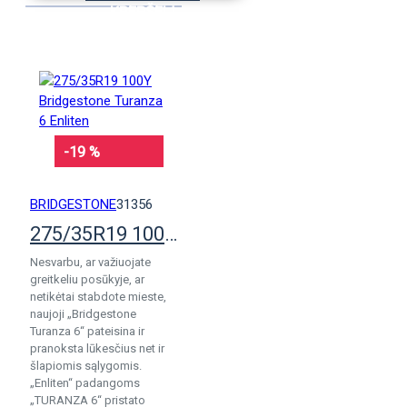
KREPŠELĮ
-19 %
BRIDGESTONE
31356
275/35R19 100Y Bridgestone Turanza 6 Enliten
Nesvarbu, ar važiuojate
greitkeliu posūkyje, ar
netikėtai stabdote mieste,
naujoji „Bridgestone
Turanza 6“ pateisina ir
pranoksta lūkesčius net ir
šlapiomis sąlygomis.
„Enliten“ padangoms
„TURANZA 6“ pristato