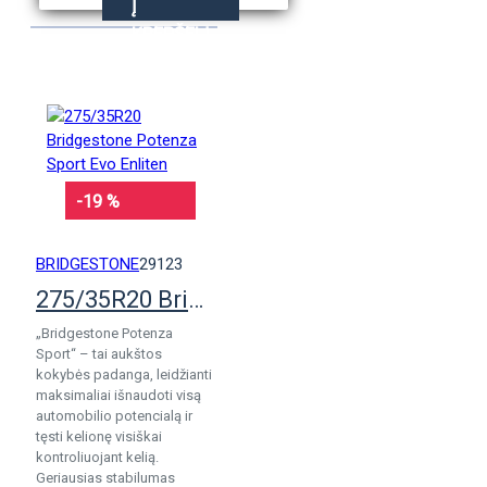
Į
KREPŠELĮ
-19 %
BRIDGESTONE
29123
275/35R20 Bridgestone Potenza Sport Evo Enliten
„Bridgestone Potenza
Sport“ – tai aukštos
kokybės padanga, leidžianti
maksimaliai išnaudoti visą
automobilio potencialą ir
tęsti kelionę visiškai
kontroliuojant kelią.
Geriausias stabilumas