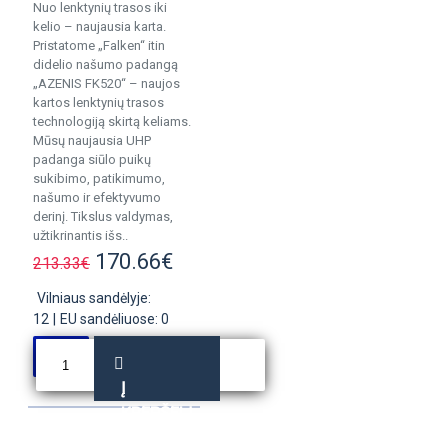
Nuo lenktynių trasos iki
kelio – naujausia karta.
Pristatome „Falken“ itin
didelio našumo padangą
„AZENIS FK520“ – naujos
kartos lenktynių trasos
technologiją skirtą keliams.
Mūsų naujausia UHP
padanga siūlo puikų
sukibimo, patikimumo,
našumo ir efektyvumo
derinį. Tikslus valdymas,
užtikrinantis išs..
170.66€
213.33€
Vilniaus sandėlyje:
12
|
EU sandėliuose: 0
Į
KREPŠELĮ