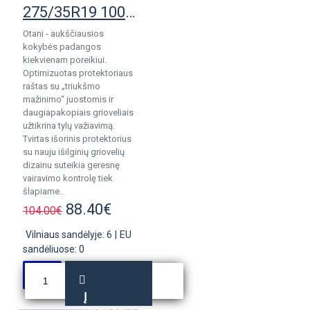
275/35R19 100Y Otani KC1000 padanga
Otani - aukščiausios
kokybės padangos
kiekvienam poreikiui.
Optimizuotas protektoriaus
raštas su „triukšmo
mažinimo“ juostomis ir
daugiapakopiais grioveliais
užtikrina tylų važiavimą.
Tvirtas išorinis protektorius
su nauju išilginių griovelių
dizainu suteikia geresnę
vairavimo kontrolę tiek
šlapiame..
88.40€
104.00€
Vilniaus sandėlyje: 6
|
EU
sandėliuose: 0
Į