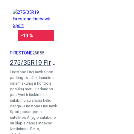
-19 %
FIRESTONE
26855
275/35R19 Firestone Firehawk Sport
Firestone FireHawk Sport
padangos, užtikrinančios
dinamiškumą ir kontrolę
posūkių metu. Padangos
pasižymi ir išskirtiniu
sukibimu su šlapia kelio
danga - Firestone FireHawk
Sport padangoms
suteiktos A lygio sukibimo
su šlapia danga indekso
įvertinimas. Be to,