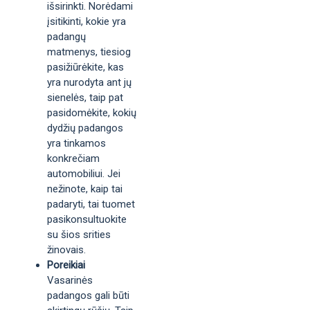
išsirinkti. Norėdami
įsitikinti, kokie yra
padangų
matmenys, tiesiog
pasižiūrėkite, kas
yra nurodyta ant jų
sienelės, taip pat
pasidomėkite, kokių
dydžių padangos
yra tinkamos
konkrečiam
automobiliui. Jei
nežinote, kaip tai
padaryti, tai tuomet
pasikonsultuokite
su šios srities
žinovais.
Poreikiai
Vasarinės
padangos gali būti