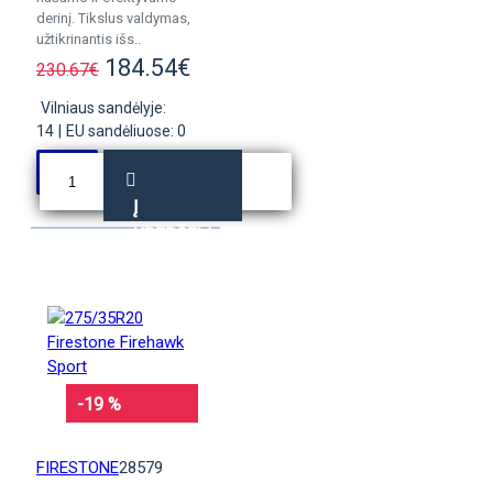
derinį. Tikslus valdymas,
užtikrinantis išs..
184.54€
230.67€
Vilniaus sandėlyje:
14
|
EU sandėliuose: 0
Į
KREPŠELĮ
-19 %
FIRESTONE
28579