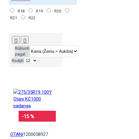
R18
R19
R20
R21
R22
Rūšiuoti
pagal:
Rodyti:
-15 %
OTANI
1200058927