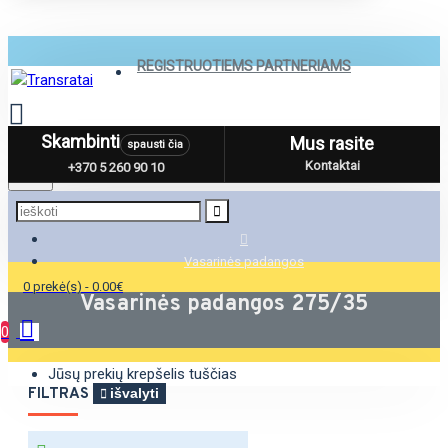
REGISTRUOTIEMS PARTNERIAMS
Skambinti
Mus rasite
spausti čia
Menu
Kontaktai
+370 5 260 90 10
Vasarinės padangos
0 prekė(s) - 0.00€
Vasarinės padangos 275/35
0
Jūsų prekių krepšelis tuščias
FILTRAS
išvalyti