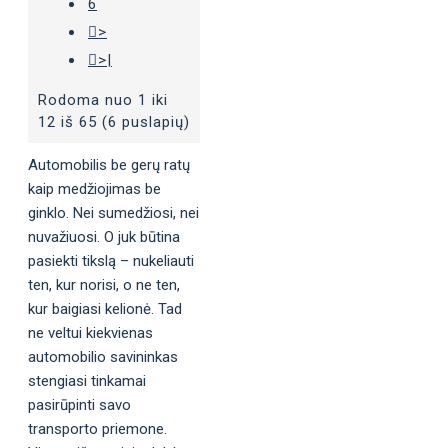
6
>
>|
Rodoma nuo 1 iki
12 iš 65 (6 puslapių)
Automobilis be gerų ratų
kaip medžiojimas be
ginklo. Nei sumedžiosi, nei
nuvažiuosi. O juk būtina
pasiekti tikslą – nukeliauti
ten, kur norisi, o ne ten,
kur baigiasi kelionė. Tad
ne veltui kiekvienas
automobilio savininkas
stengiasi tinkamai
pasirūpinti savo
transporto priemone.