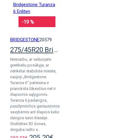
-19 %
BRIDGESTONE
20579
275/45R20 Bridgestone Turanza 6 Enliten
Nesvarbu, ar važiuojate
greitkeliu posūkyje, ar
netikėtai stabdote mieste,
naujoji „Bridgestone
Turanza 6“ pateisina ir
pranoksta lūkesčius net ir
šlapiomis sąlygomis.
Turanza 6 padangos,
pasižyminčios geriausiomis
savybėmis ant šlapios kelio
dangos savo klasėje.
Grublėtas 3D šonas,
dviguba rašto s..
205.20€