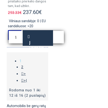
prisitaiko prie kelio dangos
tam, kad užtikri..
237.60€
293.33€
Vilniaus sandėlyje: 0
|
EU
sandėliuose: >20
Į
KREPŠELĮ
1
2
>
>|
Rodoma nuo 1 iki
12 iš 16 (2 puslapių)
Automobilis be gerų ratų