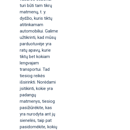
turi būti tam tikrų
matmenų, t. y.
dydžio, kuris tiktų
atitinkamam
automobiliui. Galime
užtikrinti, kad mūsų
parduotuvėje yra
ratų apavų, kurie
tiktų bet kokiam
lengvajam
transportui. Tad
tiesiog reikės
išsirinkti. Norėdami
įsitikinti, kokie yra
padangų
matmenys, tiesiog
pasižiūrėkite, kas
yra nurodyta ant jų
sienelės, taip pat
pasidomėkite, kokių