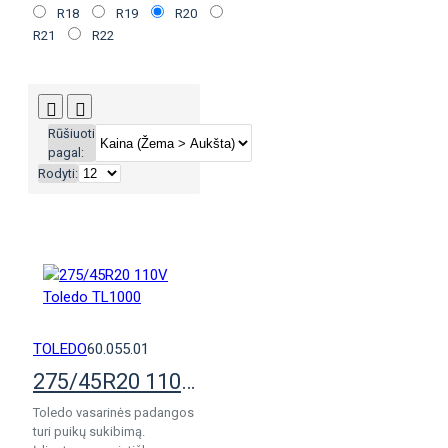
R18
R19
R20
R21
R22
Rūšiuoti
pagal:
Rodyti:
TOLEDO
60.055.01
275/45R20 110V Toledo TL1000
Toledo vasarinės padangos
turi puikų sukibimą.