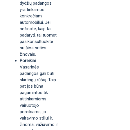
dydžių padangos
yra tinkamos
konkrečiam
automobiliui. Jei
nežinote, kaip tai
padaryti, tai tuomet
pasikonsultuokite
su šios srities
žinovais.
Poreikiai
Vasarinės
padangos gali būti
skirtingų rūšių. Taip
pat jos būna
pagamintos tik
atitinkamiems
vairuotojo
poreikiams, jo
vairavimo stiliui ir,
žinoma, važiavimo ir