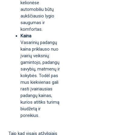
kelionėse
automobiliu būtų
aukščiausio lygio
saugumas ir
komfortas.
Kaina
Vasarinių padangų
kaina priklauso nuo
įvairių veiksnių:
gamintojo, padangų
savybių, matmenų ir
kokybės. Todėl pas
mus kiekvienas gali
rasti įvairiausias
padangų kainas,
kurios atitiks turimą
biudžetą ir
poreikius.
Taip kad visais atžvilgiais