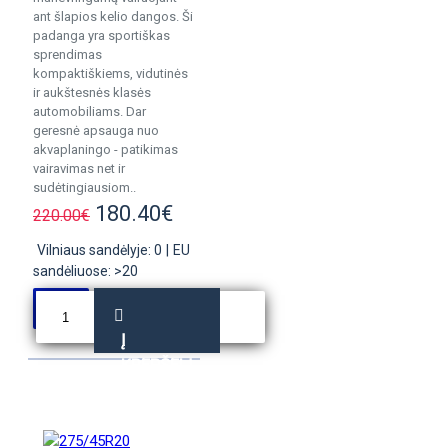
ant šlapios kelio dangos. Ši
padanga yra sportiškas
sprendimas
kompaktiškiems, vidutinės
ir aukštesnės klasės
automobiliams. Dar
geresnė apsauga nuo
akvaplaningo - patikimas
vairavimas net ir
sudėtingiausiom..
180.40€
220.00€
Vilniaus sandėlyje: 0
|
EU
sandėliuose: >20
Į
KREPŠELĮ