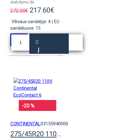
stabdymu dė..
217.60€
272.00€
Vilniaus sandėlyje: 4
|
EU
sandėliuose: 15
Į
KREPŠELĮ
-20 %
CONTINENTAL
03155940000
275/45R20 110V Continental EcoContact 6