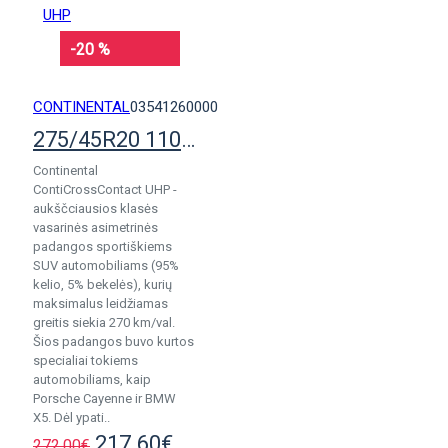
-20 %
CONTINENTAL
03541260000
275/45R20 110W ContiCrossContact UHP
Continental
ContiCrossContact UHP -
aukščciausios klasės
vasarinės asimetrinės
padangos sportiškiems
SUV automobiliams (95%
kelio, 5% bekelės), kurių
maksimalus leidžiamas
greitis siekia 270 km/val.
Šios padangos buvo kurtos
specialiai tokiems
automobiliams, kaip
Porsche Cayenne ir BMW
X5. Dėl ypati..
217.60€
272.00€