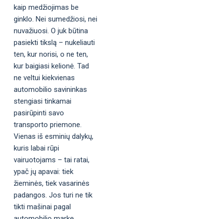
kaip medžiojimas be
ginklo. Nei sumedžiosi, nei
nuvažiuosi. O juk būtina
pasiekti tikslą – nukeliauti
ten, kur norisi, o ne ten,
kur baigiasi kelionė. Tad
ne veltui kiekvienas
automobilio savininkas
stengiasi tinkamai
pasirūpinti savo
transporto priemone.
Vienas iš esminių dalykų,
kuris labai rūpi
vairuotojams – tai ratai,
ypač jų apavai: tiek
žieminės, tiek vasarinės
padangos. Jos turi ne tik
tikti mašinai pagal
automobilio markę,