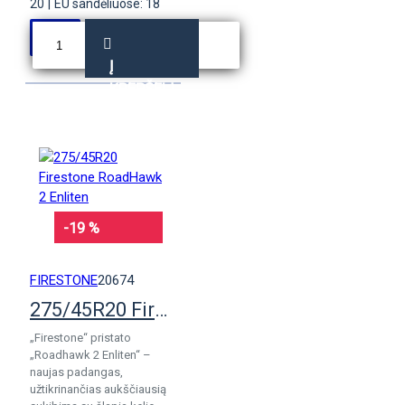
20
|
EU sandėliuose: 18
Į
KREPŠELĮ
-19 %
FIRESTONE
20674
275/45R20 Firestone RoadHawk 2 Enliten
„Firestone“ pristato
„Roadhawk 2 Enliten“ –
naujas padangas,
užtikrinančias aukščiausią