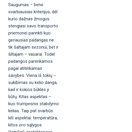
Saugumas – bene
svarbiausias kriterijus, dėl
kurio dažnas žmogus
stengiasi savo transporto
priemonei parinkti kuo
geriausias padangas ne
tik šaltajam sezonui, bet ir
šiltajam – vasarai. Todėl
padangos parenkamos
pagal atitinkamas
savybes. Viena iš tokių –
sukibimas su kelio danga,
kad ir kokios būklės ji
būtų. Kitas aspektas –
kuo trumpesnis stabdymo
kelias. Taip pat svarbūs
kiti aspektai: temperatūra,
kitos oro sąlygos
(krituliai), protektoriaus