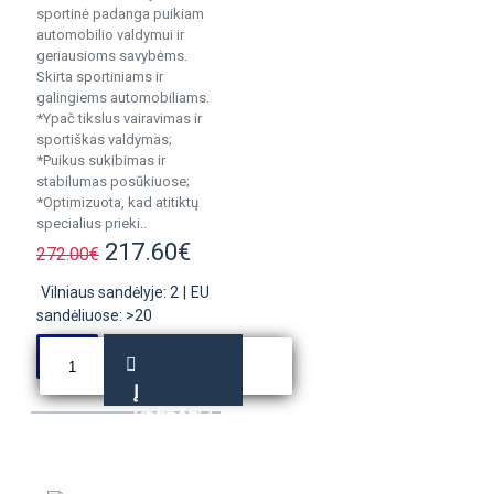
sportinė padanga puikiam
automobilio valdymui ir
geriausioms savybėms.
Skirta sportiniams ir
galingiems automobiliams.
*Ypač tikslus vairavimas ir
sportiškas valdymas;
*Puikus sukibimas ir
stabilumas posūkiuose;
*Optimizuota, kad atitiktų
specialius prieki..
217.60€
272.00€
Vilniaus sandėlyje: 2
|
EU
sandėliuose: >20
Į
KREPŠELĮ