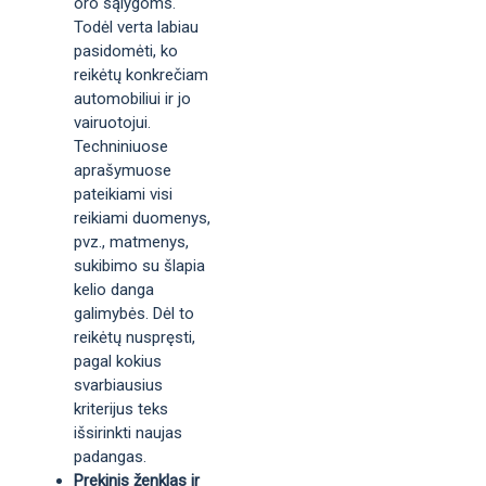
oro sąlygoms.
Todėl verta labiau
pasidomėti, ko
reikėtų konkrečiam
automobiliui ir jo
vairuotojui.
Techniniuose
aprašymuose
pateikiami visi
reikiami duomenys,
pvz., matmenys,
sukibimo su šlapia
kelio danga
galimybės. Dėl to
reikėtų nuspręsti,
pagal kokius
svarbiausius
kriterijus teks
išsirinkti naujas
padangas.
Prekinis ženklas ir