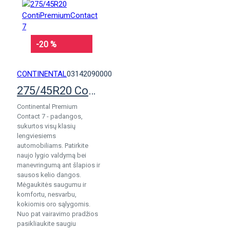
-20 %
CONTINENTAL
03142090000
275/45R20 ContiPremiumContact 7
Continental Premium
Contact 7 - padangos,
sukurtos visų klasių
lengviesiems
automobiliams. Patirkite
naujo lygio valdymą bei
manevringumą ant šlapios ir
sausos kelio dangos.
Mėgaukitės saugumu ir
komfortu, nesvarbu,
kokiomis oro sąlygomis.
Nuo pat vairavimo pradžios
pasikliaukite saugiu