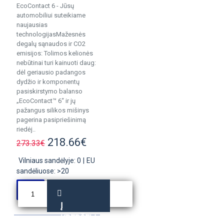
EcoContact 6 - Jūsų
automobiliui suteikiame
naujausias
technologijasMažesnės
degalų sąnaudos ir CO2
emisijos: Tolimos kelionės
nebūtinai turi kainuoti daug:
dėl geriausio padangos
dydžio ir komponentų
pasiskirstymo balanso
„EcoContact™ 6“ ir jų
pažangus silikos mišinys
pagerina pasipriešinimą
riedėj..
218.66€
273.33€
Vilniaus sandėlyje: 0
|
EU
sandėliuose: >20
Į
KREPŠELĮ