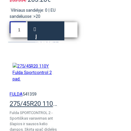
253.33€
Vilniaus sandėlyje: 0
|
EU
sandėliuose: >20
Į
KREPŠELĮ
FULDA
541359
275/45R20 110Y Fulda Sportcontrol 2 pad.
Fulda SPORTCONTROL 2 -
Sportiškas vairavimas ant
šlapios ir sausos kelio
dangos. Skirta ypač didelės