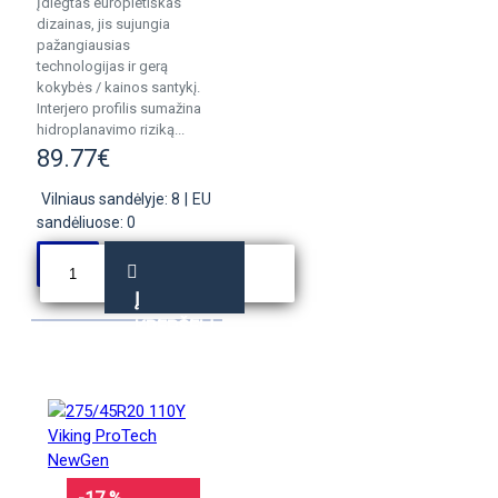
Įdiegtas europietiškas
dizainas, jis sujungia
pažangiausias
technologijas ir gerą
kokybės / kainos santykį.
Interjero profilis sumažina
hidroplanavimo riziką...
89.77€
Vilniaus sandėlyje: 8
|
EU
sandėliuose: 0
Į
KREPŠELĮ