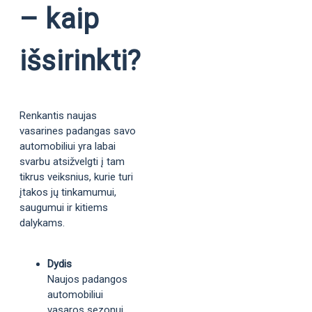
– kaip
išsirinkti?
Renkantis naujas
vasarines padangas savo
automobiliui yra labai
svarbu atsižvelgti į tam
tikrus veiksnius, kurie turi
įtakos jų tinkamumui,
saugumui ir kitiems
dalykams.
Dydis
Naujos padangos
automobiliui
vasaros sezonui