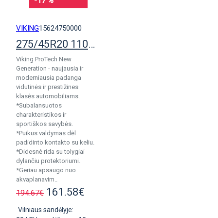
-17 %
VIKING
15624750000
275/45R20 110Y Viking ProTech NewGen
Viking ProTech New
Generation - naujausia ir
moderniausia padanga
vidutinės ir prestižines
klasės automobiliams.
*Subalansuotos
charakteristikos ir
sportiškos savybės.
*Puikus valdymas dėl
padidinto kontakto su keliu.
*Didesnė rida su tolygiai
dylančiu protektoriumi.
*Geriau apsaugo nuo
akvaplanavim..
161.58€
194.67€
Vilniaus sandėlyje: