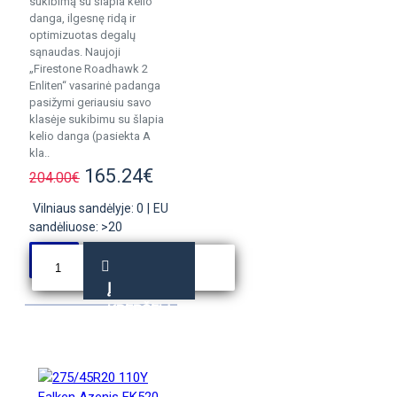
sukibimą su šlapia kelio
danga, ilgesnę ridą ir
optimizuotas degalų
sąnaudas. Naujoji
„Firestone Roadhawk 2
Enliten“ vasarinė padanga
pasižymi geriausiu savo
klasėje sukibimu su šlapia
kelio danga (pasiekta A
kla..
165.24€
204.00€
Vilniaus sandėlyje: 0
|
EU
sandėliuose: >20
Į
KREPŠELĮ