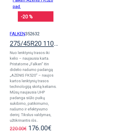
-20 %
FALKEN
352632
275/45R20 110Y Falken Azenis FK520 pad.
Nuo lenktynių trasos iki
kelio – naujausia karta.
Pristatome „Falken“ itin
didelio našumo padangą
„AZENIS FK520“ – naujos
kartos lenktynių trasos
technologiją skirtą keliams.
Mūsų naujausia UHP
padanga siūlo puikų
sukibimo, patikimumo,
našumo ir efektyvumo
derinį. Tikslus valdymas,
užtikrinantis išs..
176.00€
220.00€