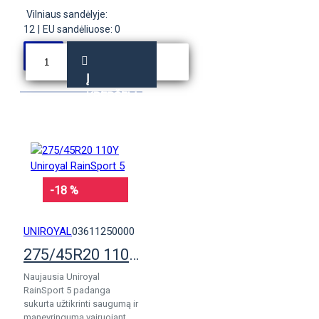
Vilniaus sandėlyje:
12
|
EU sandėliuose: 0
Į
KREPŠELĮ
-18 %
UNIROYAL
03611250000
275/45R20 110Y Uniroyal RainSport 5
Naujausia Uniroyal
RainSport 5 padanga
sukurta užtikrinti saugumą ir
manevringumą vairuojant