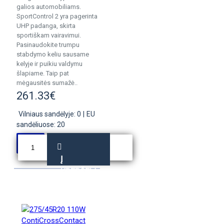
galios automobiliams.
SportControl 2 yra pagerinta
UHP padanga, skirta
sportiškam vairavimui.
Pasinaudokite trumpu
stabdymo keliu sausame
kelyje ir puikiu valdymu
šlapiame. Taip pat
mėgausitės sumažė..
261.33€
Vilniaus sandėlyje: 0
|
EU
sandėliuose: 20
Į
KREPŠELĮ