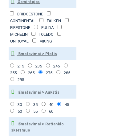
Gamintojas
BRIDGESTONE
CONTINENTAL
FALKEN
FIRESTONE
FULDA
MICHELIN
TOLEDO
UNIROYAL
VIKING
Išmatavimai > Plotis
215
235
245
255
265
275
285
295
Išmatavimai > Aukštis
30
35
40
45
50
55
60
Išmatavimai > Ratlankio
skersmuo