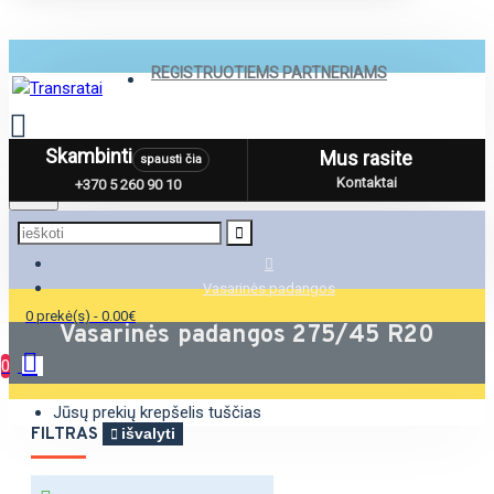
REGISTRUOTIEMS PARTNERIAMS
Skambinti
Mus rasite
spausti čia
Menu
Kontaktai
+370 5 260 90 10
Vasarinės padangos
0 prekė(s) - 0.00€
Vasarinės padangos 275/45 R20
0
Jūsų prekių krepšelis tuščias
FILTRAS
išvalyti