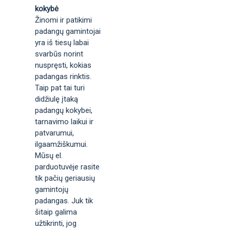
kokybė
Žinomi ir patikimi
padangų gamintojai
yra iš tiesų labai
svarbūs norint
nuspręsti, kokias
padangas rinktis.
Taip pat tai turi
didžiulę įtaką
padangų kokybei,
tarnavimo laikui ir
patvarumui,
ilgaamžiškumui.
Mūsų el.
parduotuvėje rasite
tik pačių geriausių
gamintojų
padangas. Juk tik
šitaip galima
užtikrinti, jog