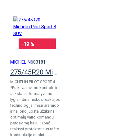
-19 %
MICHELIN
683181
275/45R20 Michelin Pilot Sport 4 SUV
MICHELIN PILOT SPORT 4.
*Puiki vairavimo kontrole ir
aukštas informatyvumo
lygis - dinamiškos reakcijos
technologija: mišri aramido
ir nailono juosta užtikrina
optimalų vairo komandų
perdavimą keliui. Ypač
reaktyvi protektoriaus rašto
konstrukcija nuolat