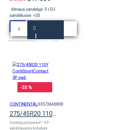
Vilniaus sandėlyje: 0
|
EU
sandėliuose: >20
Į
KREPŠELĮ
-20 %
CONTINENTAL
03572660000
275/45R20 110Y ContiSportContact 5P pad.
ContiSportContact™ 5 P
aukščiausios kokybės