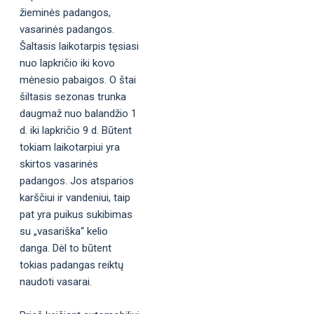
žieminės padangos,
vasarinės padangos.
Šaltasis laikotarpis tęsiasi
nuo lapkričio iki kovo
mėnesio pabaigos. O štai
šiltasis sezonas trunka
daugmaž nuo balandžio 1
d. iki lapkričio 9 d. Būtent
tokiam laikotarpiui yra
skirtos vasarinės
padangos. Jos atsparios
karščiui ir vandeniui, taip
pat yra puikus sukibimas
su „vasariška“ kelio
danga. Dėl to būtent
tokias padangas reiktų
naudoti vasarai.