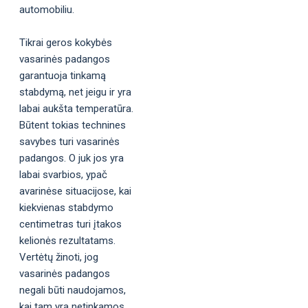
automobiliu.
Tikrai geros kokybės
vasarinės padangos
garantuoja tinkamą
stabdymą, net jeigu ir yra
labai aukšta temperatūra.
Būtent tokias technines
savybes turi vasarinės
padangos. O juk jos yra
labai svarbios, ypač
avarinėse situacijose, kai
kiekvienas stabdymo
centimetras turi įtakos
kelionės rezultatams.
Vertėtų žinoti, jog
vasarinės padangos
negali būti naudojamos,
kai tam yra netinkamos