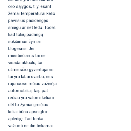
oro sąlygos, t. y. esant
žemai temperatūrai kelio
paviršius pasidengęs
sniegu ar net ledu. Todėl,
kad tokių padangų
sukibimas žymiai
blogesnis. Jei
miestiečiams tai ne
visada aktualu, tai
užmiesčio gyventojams
tai yra labai svarbu, nes
rajonuose rečiau važinėja
automobiliai, taip pat
rečiau yra valomi keliai ir
dėl to žymiai greičiau
keliai būna apsnigti ir
aplediję. Tad tenka
važiuoti ne itin tinkamai