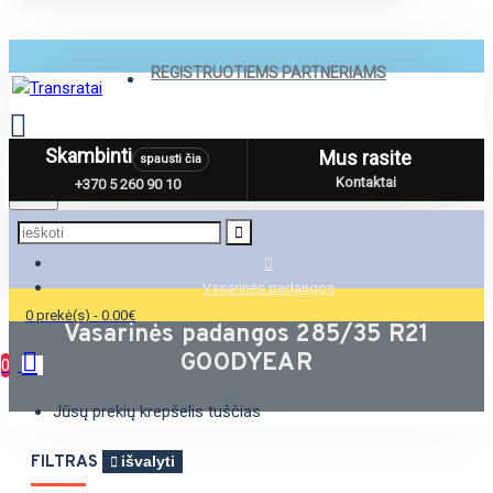
REGISTRUOTIEMS PARTNERIAMS
Skambinti
Mus rasite
spausti čia
Menu
Kontaktai
+370 5 260 90 10
Vasarinės padangos
0 prekė(s) - 0.00€
Vasarinės padangos 285/35 R21
GOODYEAR
0
Jūsų prekių krepšelis tuščias
FILTRAS
išvalyti