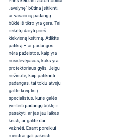
Prieš keičiant automobiliui
„avalynę“ būtina įsitikinti,
ar vasarinių padangų
būklė iš tikro yra gera. Tai
reikėtų daryti prieš
kiekvieną keitimą. Atlikite
patikrą – ar padangos
nėra pažeistos, kaip yra
nusidėvėjusios, koks yra
protektoriaus gylis. Jeigu
nežinote, kaip patikrinti
padangas, tai tokiu atveju
galite kreiptis į
specialistus, kurie galės
įvertinti padangų būklę ir
pasakyti, ar jas jau laikas
keisti, ar galite dar
važinėti. Esant poreikiui
meistrai gali pakeisti