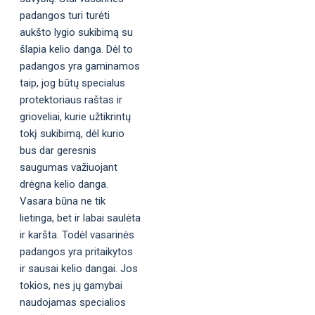
padangos turi turėti
aukšto lygio sukibimą su
šlapia kelio danga. Dėl to
padangos yra gaminamos
taip, jog būtų specialus
protektoriaus raštas ir
grioveliai, kurie užtikrintų
tokį sukibimą, dėl kurio
bus dar geresnis
saugumas važiuojant
drėgna kelio danga.
Vasara būna ne tik
lietinga, bet ir labai saulėta
ir karšta. Todėl vasarinės
padangos yra pritaikytos
ir sausai kelio dangai. Jos
tokios, nes jų gamybai
naudojamas specialios