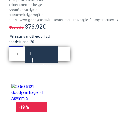
kelias sausame kelyje
Sportiško valdymo
sausame kelyje pojūtis
https://www.goodyear.eu/lt_lt/consumer/tires/eagle_f1_asymmetric5.E
376.92€
465.33€
Vilniaus sandėlyje: 0
|
EU
sandėliuose: 20
Į
KREPŠELĮ
-19 %