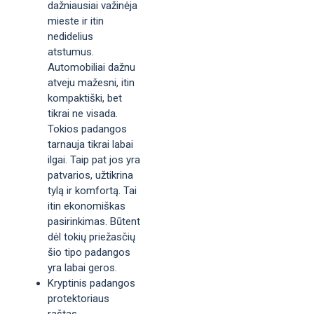
dažniausiai važinėja
mieste ir itin
nedidelius
atstumus.
Automobiliai dažnu
atveju mažesni, itin
kompaktiški, bet
tikrai ne visada.
Tokios padangos
tarnauja tikrai labai
ilgai. Taip pat jos yra
patvarios, užtikrina
tylą ir komfortą. Tai
itin ekonomiškas
pasirinkimas. Būtent
dėl tokių priežasčių
šio tipo padangos
yra labai geros.
Kryptinis padangos
protektoriaus
raštas