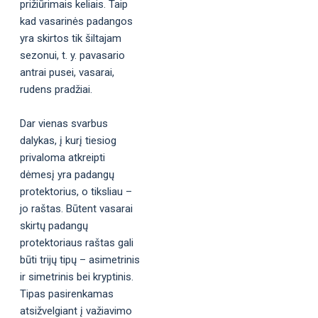
prižiūrimais keliais. Taip
kad vasarinės padangos
yra skirtos tik šiltajam
sezonui, t. y. pavasario
antrai pusei, vasarai,
rudens pradžiai.
Dar vienas svarbus
dalykas, į kurį tiesiog
privaloma atkreipti
dėmesį yra padangų
protektorius, o tiksliau –
jo raštas. Būtent vasarai
skirtų padangų
protektoriaus raštas gali
būti trijų tipų – asimetrinis
ir simetrinis bei kryptinis.
Tipas pasirenkamas
atsižvelgiant į važiavimo