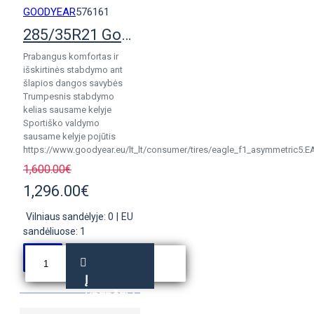
GOODYEAR
576161
285/35R21 Goodyear Eagle F1 Asymm 5
Prabangus komfortas ir
išskirtinės stabdymo ant
šlapios dangos savybės
Trumpesnis stabdymo
kelias sausame kelyje
Sportiško valdymo
sausame kelyje pojūtis
https://www.goodyear.eu/lt_lt/consumer/tires/eagle_f1_asymmetric5.E
1,600.00€
1,296.00€
Vilniaus sandėlyje: 0
|
EU
sandėliuose: 1
Į
KREPŠELĮ