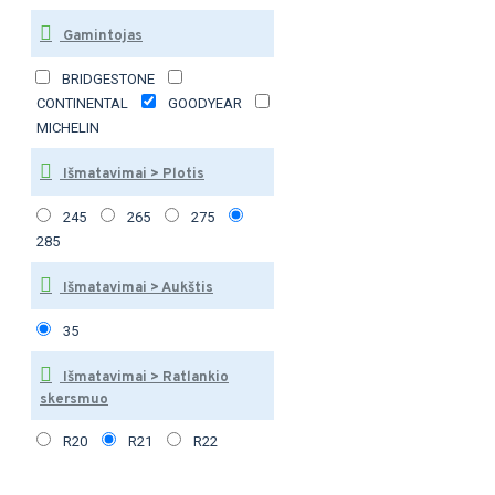
Gamintojas
BRIDGESTONE
CONTINENTAL
GOODYEAR
MICHELIN
Išmatavimai > Plotis
245
265
275
285
Išmatavimai > Aukštis
35
Išmatavimai > Ratlankio
skersmuo
R20
R21
R22