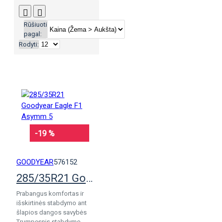
Rūšiuoti
pagal:
Rodyti:
-19 %
GOODYEAR
576152
285/35R21 Goodyear Eagle F1 Asymm 5
Prabangus komfortas ir
išskirtinės stabdymo ant
šlapios dangos savybės
Trumpesnis stabdymo