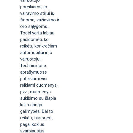
vairuotojo
poreikiams, jo
vairavimo stiliui ir,
žinoma, važiavimo ir
oro sąlygoms.
Todėl verta labiau
pasidomėti, ko
reikėtų konkrečiam
automobiliui ir jo
vairuotojui.
Techniniuose
aprašymuose
pateikiami visi
reikiami duomenys,
pvz., matmenys,
sukibimo su šlapia
kelio danga
galimybės. Dėl to
reikėtų nuspręsti,
pagal kokius
svarbiausius