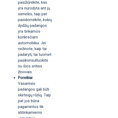
pasižiūrėkite, kas
yra nurodyta ant jų
sienelės, taip pat
pasidomėkite, kokių
dydžių padangos
yra tinkamos
konkrečiam
automobiliui. Jei
nežinote, kaip tai
padaryti, tai tuomet
pasikonsultuokite
su šios srities
žinovais.
Poreikiai
Vasarinės
padangos gali būti
skirtingų rūšių. Taip
pat jos būna
pagamintos tik
atitinkamiems