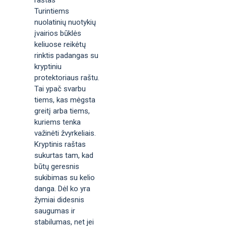
Turintiems
nuolatinių nuotykių
įvairios būklės
keliuose reikėtų
rinktis padangas su
kryptiniu
protektoriaus raštu.
Tai ypač svarbu
tiems, kas mėgsta
greitį arba tiems,
kuriems tenka
važinėti žvyrkeliais.
Kryptinis raštas
sukurtas tam, kad
būtų geresnis
sukibimas su kelio
danga. Dėl ko yra
žymiai didesnis
saugumas ir
stabilumas, net jei