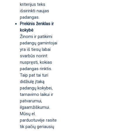
kriterijus teks
išsirinkti naujas
padangas.
Prekinis ženklas ir
kokybė
Žinomi ir patikimi
padangų gamintojai
yra iš tiesų labai
svarbūs norint
nuspręsti, kokias
padangas rinktis.
Taip pat tai turi
didžiulę įtaką
padangų kokybei,
tarnavimo laikui ir
patvarumui,
ilgaamžiškumui.
Mūsų el.
parduotuvėje rasite
tik pačių geriausių