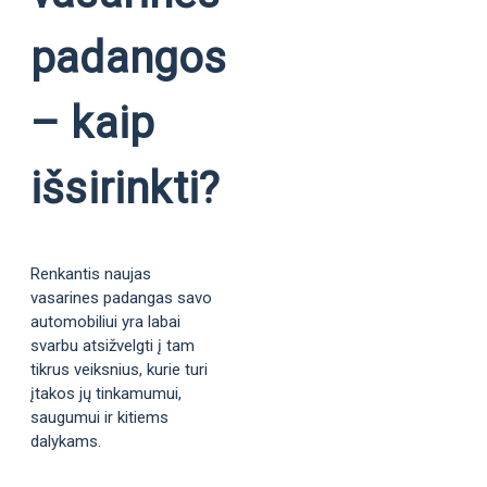
padangos
– kaip
išsirinkti?
Renkantis naujas
vasarines padangas savo
automobiliui yra labai
svarbu atsižvelgti į tam
tikrus veiksnius, kurie turi
įtakos jų tinkamumui,
saugumui ir kitiems
dalykams.