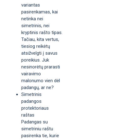
variantas
pasirenkamas, kai
netinka nei
simetrinis, nei
kryptinis rašto tipas.
Tačiau, kita vertus,
tiesiog reikėtų
atsižvelgti į savus
poreikius. Juk
nesinorėtų prarasti
vairavimo
malonumo vien dėl
padangų, ar ne?
Simetrinis
padangos
protektoriaus
raštas
Padangas su
simetriniu raštu
pasirenka tie, kurie