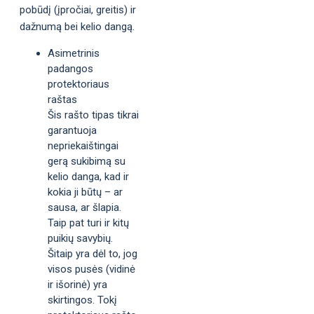
pobūdį (įpročiai, greitis) ir
dažnumą bei kelio dangą.
Asimetrinis
padangos
protektoriaus
raštas
Šis rašto tipas tikrai
garantuoja
nepriekaištingai
gerą sukibimą su
kelio danga, kad ir
kokia ji būtų – ar
sausa, ar šlapia.
Taip pat turi ir kitų
puikių savybių.
Šitaip yra dėl to, jog
visos pusės (vidinė
ir išorinė) yra
skirtingos. Tokį