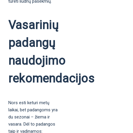
turėti liūdnų pasekmių.
Vasarinių
padangų
naudojimo
rekomendacijos
Nors esti keturi metų
laikai, bet padangoms yra
du sezonai – žiema ir
vasara. Dėl to padangos
taip ir vadinamos: