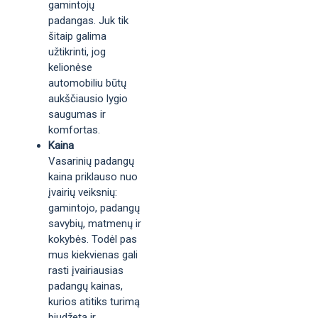
gamintojų
padangas. Juk tik
šitaip galima
užtikrinti, jog
kelionėse
automobiliu būtų
aukščiausio lygio
saugumas ir
komfortas.
Kaina
Vasarinių padangų
kaina priklauso nuo
įvairių veiksnių:
gamintojo, padangų
savybių, matmenų ir
kokybės. Todėl pas
mus kiekvienas gali
rasti įvairiausias
padangų kainas,
kurios atitiks turimą
biudžetą ir