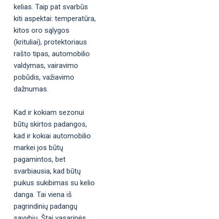
kelias. Taip pat svarbūs
kiti aspektai: temperatūra,
kitos oro sąlygos
(krituliai), protektoriaus
rašto tipas, automobilio
valdymas, vairavimo
pobūdis, važiavimo
dažnumas.
Kad ir kokiam sezonui
būtų skirtos padangos,
kad ir kokiai automobilio
markei jos būtų
pagamintos, bet
svarbiausia, kad būtų
puikus sukibimas su kelio
danga. Tai viena iš
pagrindinių padangų
savybių. Štai vasarinės