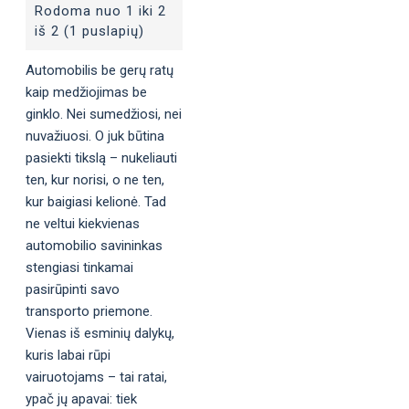
Rodoma nuo 1 iki 2
iš 2 (1 puslapių)
Automobilis be gerų ratų
kaip medžiojimas be
ginklo. Nei sumedžiosi, nei
nuvažiuosi. O juk būtina
pasiekti tikslą – nukeliauti
ten, kur norisi, o ne ten,
kur baigiasi kelionė. Tad
ne veltui kiekvienas
automobilio savininkas
stengiasi tinkamai
pasirūpinti savo
transporto priemone.
Vienas iš esminių dalykų,
kuris labai rūpi
vairuotojams – tai ratai,
ypač jų apavai: tiek