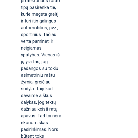
protektoriaus rašto
tipą pasirenka tie,
kurie mėgsta greitį
ir turi itin galingus
automobilius, pvz.,
sportinius. Tačiau
verta paminėti ir
neigiamas
ypatybes. Vienas iš
jų yra tas, jog
padangos su tokiu
asimetriniu raštu
žymiai greičiau
sudyla. Taip kad
savaime aiškus
dalykas, jog tektų
dažniau keisti ratų
apavus. Tad tai nėra
ekonomiškas
pasirinkimas. Nors
būtent toks