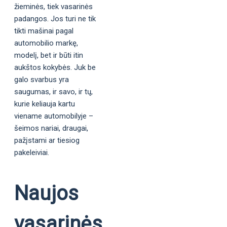
žieminės, tiek vasarinės
padangos. Jos turi ne tik
tikti mašinai pagal
automobilio markę,
modelį, bet ir būti itin
aukštos kokybės. Juk be
galo svarbus yra
saugumas, ir savo, ir tų,
kurie keliauja kartu
viename automobilyje –
šeimos nariai, draugai,
pažįstami ar tiesiog
pakeleiviai.
Naujos
vasarinės