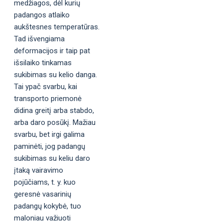
medžiagos, dėl kurių
padangos atlaiko
aukštesnes temperatūras.
Tad išvengiama
deformacijos ir taip pat
išsilaiko tinkamas
sukibimas su kelio danga.
Tai ypač svarbu, kai
transporto priemonė
didina greitį arba stabdo,
arba daro posūkį. Mažiau
svarbu, bet irgi galima
paminėti, jog padangų
sukibimas su keliu daro
įtaką vairavimo
pojūčiams, t. y. kuo
geresnė vasarinių
padangų kokybė, tuo
maloniau važiuoti