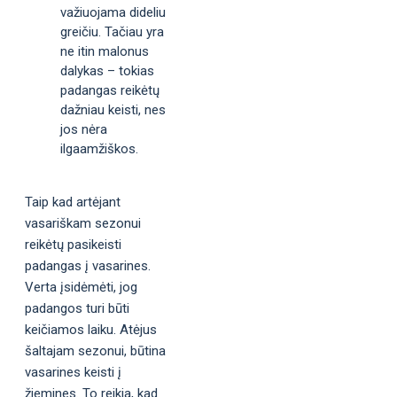
važiuojama dideliu
greičiu. Tačiau yra
ne itin malonus
dalykas – tokias
padangas reikėtų
dažniau keisti, nes
jos nėra
ilgaamžiškos.
Taip kad artėjant
vasariškam sezonui
reikėtų pasikeisti
padangas į vasarines.
Verta įsidėmėti, jog
padangos turi būti
keičiamos laiku. Atėjus
šaltajam sezonui, būtina
vasarines keisti į
žiemines. To reikia, kad