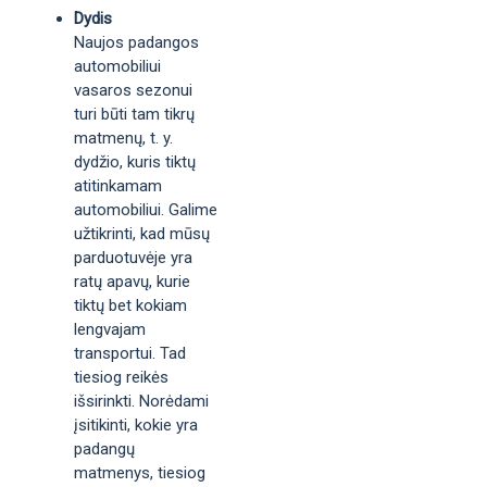
Dydis
Naujos padangos
automobiliui
vasaros sezonui
turi būti tam tikrų
matmenų, t. y.
dydžio, kuris tiktų
atitinkamam
automobiliui. Galime
užtikrinti, kad mūsų
parduotuvėje yra
ratų apavų, kurie
tiktų bet kokiam
lengvajam
transportui. Tad
tiesiog reikės
išsirinkti. Norėdami
įsitikinti, kokie yra
padangų
matmenys, tiesiog