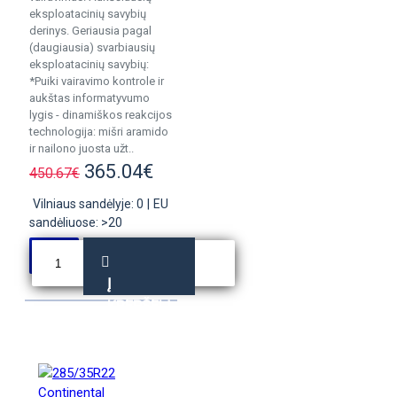
eksploatacinių savybių
derinys. Geriausia pagal
(daugiausia) svarbiausių
eksploatacinių savybių:
*Puiki vairavimo kontrole ir
aukštas informatyvumo
lygis - dinamiškos reakcijos
technologija: mišri aramido
ir nailono juosta užt..
365.04€
450.67€
Vilniaus sandėlyje: 0
|
EU
sandėliuose: >20
Į
KREPŠELĮ