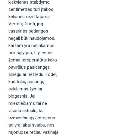
kiekvienas stabdymo
centimetras turi įtakos
kelionės rezultatams.
Vertėtų žinoti, jog
vasarinės padangos
negali būti naudojamos,
kai tam yra netinkamos
oro sąlygos, t. y. esant
žemai temperatūrai kelio
paviršius pasidengęs
sniegu ar net ledu. Todėl,
kad tokių padangų
sukibimas žymiai
blogesnis. Jei
miestiečiams tai ne
visada aktualu, tai
užmiesčio gyventojams
tai yra labai svarbu, nes
rajonuose rečiau važinėja