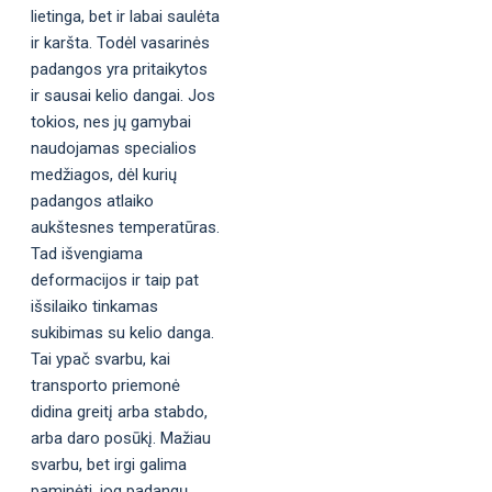
lietinga, bet ir labai saulėta
ir karšta. Todėl vasarinės
padangos yra pritaikytos
ir sausai kelio dangai. Jos
tokios, nes jų gamybai
naudojamas specialios
medžiagos, dėl kurių
padangos atlaiko
aukštesnes temperatūras.
Tad išvengiama
deformacijos ir taip pat
išsilaiko tinkamas
sukibimas su kelio danga.
Tai ypač svarbu, kai
transporto priemonė
didina greitį arba stabdo,
arba daro posūkį. Mažiau
svarbu, bet irgi galima
paminėti, jog padangų