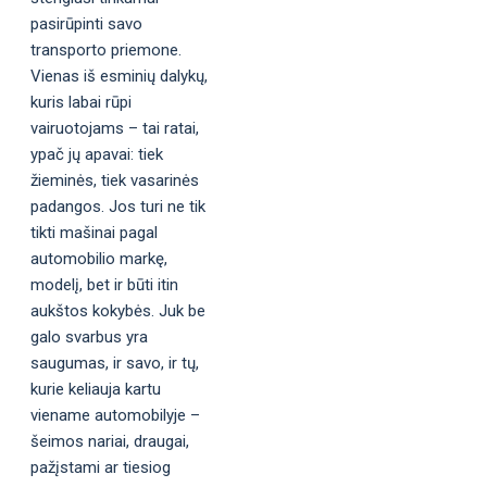
pasirūpinti savo
transporto priemone.
Vienas iš esminių dalykų,
kuris labai rūpi
vairuotojams – tai ratai,
ypač jų apavai: tiek
žieminės, tiek vasarinės
padangos. Jos turi ne tik
tikti mašinai pagal
automobilio markę,
modelį, bet ir būti itin
aukštos kokybės. Juk be
galo svarbus yra
saugumas, ir savo, ir tų,
kurie keliauja kartu
viename automobilyje –
šeimos nariai, draugai,
pažįstami ar tiesiog