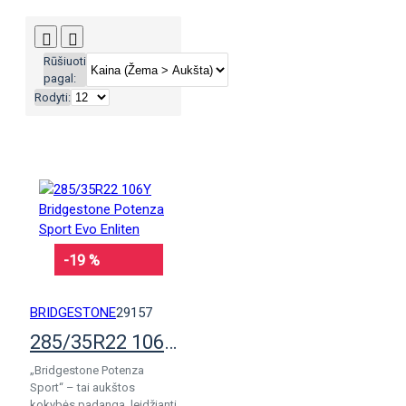
Rūšiuoti
pagal:
Rodyti:
-19 %
BRIDGESTONE
29157
285/35R22 106Y Bridgestone Potenza Sport Evo Enliten
„Bridgestone Potenza
Sport“ – tai aukštos
kokybės padanga, leidžianti