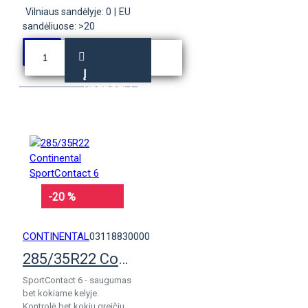
Vilniaus sandėlyje: 0
|
EU
sandėliuose: >20
Į
KREPŠELĮ
-20 %
CONTINENTAL
03118830000
285/35R22 Continental SportContact 6
SportContact 6 - saugumas
bet kokiame kelyje.
Kontrolė bet kokiu greičiu.