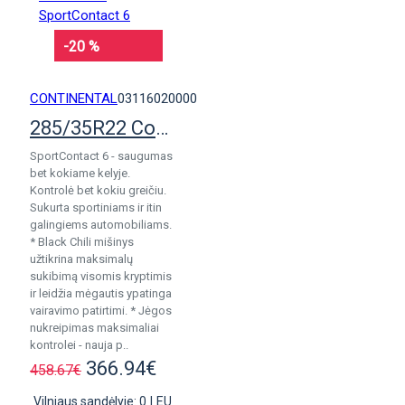
-20 %
CONTINENTAL
03116020000
285/35R22 Continental SportContact 6
SportContact 6 - saugumas
bet kokiame kelyje.
Kontrolė bet kokiu greičiu.
Sukurta sportiniams ir itin
galingiems automobiliams.
* Black Chili mišinys
užtikrina maksimalų
sukibimą visomis kryptimis
ir leidžia mėgautis ypatinga
vairavimo patirtimi. * Jėgos
nukreipimas maksimaliai
kontrolei - nauja p..
366.94€
458.67€
Vilniaus sandėlyje: 0
|
EU