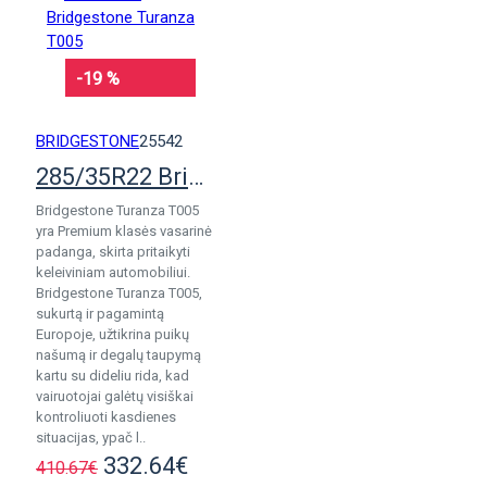
-19 %
BRIDGESTONE
25542
285/35R22 Bridgestone Turanza T005
Bridgestone Turanza T005
yra Premium klasės vasarinė
padanga, skirta pritaikyti
keleiviniam automobiliui.
Bridgestone Turanza T005,
sukurtą ir pagamintą
Europoje, užtikrina puikų
našumą ir degalų taupymą
kartu su dideliu rida, kad
vairuotojai galėtų visiškai
kontroliuoti kasdienes
situacijas, ypač l..
332.64€
410.67€