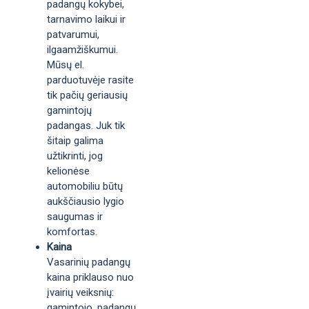
padangų kokybei,
tarnavimo laikui ir
patvarumui,
ilgaamžiškumui.
Mūsų el.
parduotuvėje rasite
tik pačių geriausių
gamintojų
padangas. Juk tik
šitaip galima
užtikrinti, jog
kelionėse
automobiliu būtų
aukščiausio lygio
saugumas ir
komfortas.
Kaina
Vasarinių padangų
kaina priklauso nuo
įvairių veiksnių:
gamintojo, padangų