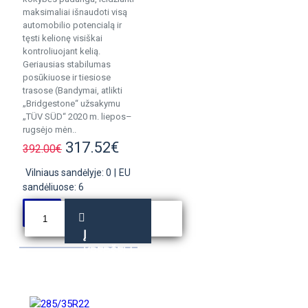
maksimaliai išnaudoti visą
automobilio potencialą ir
tęsti kelionę visiškai
kontroliuojant kelią.
Geriausias stabilumas
posūkiuose ir tiesiose
trasose (Bandymai, atlikti
„Bridgestone“ užsakymu
„TÜV SÜD“ 2020 m. liepos–
rugsėjo mėn..
317.52€
392.00€
Vilniaus sandėlyje: 0
|
EU
sandėliuose: 6
Į
KREPŠELĮ