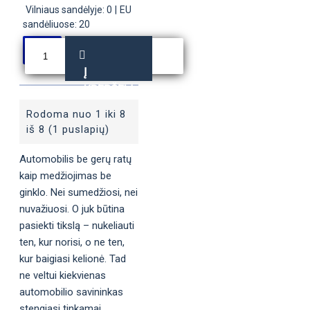
Vilniaus sandėlyje: 0
|
EU
sandėliuose: 20
Į
KREPŠELĮ
Rodoma nuo 1 iki 8
iš 8 (1 puslapių)
Automobilis be gerų ratų
kaip medžiojimas be
ginklo. Nei sumedžiosi, nei
nuvažiuosi. O juk būtina
pasiekti tikslą – nukeliauti
ten, kur norisi, o ne ten,
kur baigiasi kelionė. Tad
ne veltui kiekvienas
automobilio savininkas
stengiasi tinkamai