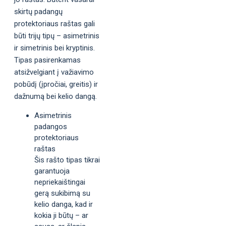
skirtų padangų
protektoriaus raštas gali
būti trijų tipų – asimetrinis
ir simetrinis bei kryptinis.
Tipas pasirenkamas
atsižvelgiant į važiavimo
pobūdį (įpročiai, greitis) ir
dažnumą bei kelio dangą.
Asimetrinis
padangos
protektoriaus
raštas
Šis rašto tipas tikrai
garantuoja
nepriekaištingai
gerą sukibimą su
kelio danga, kad ir
kokia ji būtų – ar