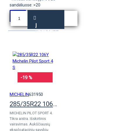
sandėliuose: >20
Į
KREPŠELĮ
-19 %
MICHELIN
631950
285/35R22 106Y Michelin Pilot Sport 4 S
MICHELIN PILOT SPORT 4.
Tikra aistra. Išskirtinis
vairavimas. Aukščiausių
eksploatacinių savybių