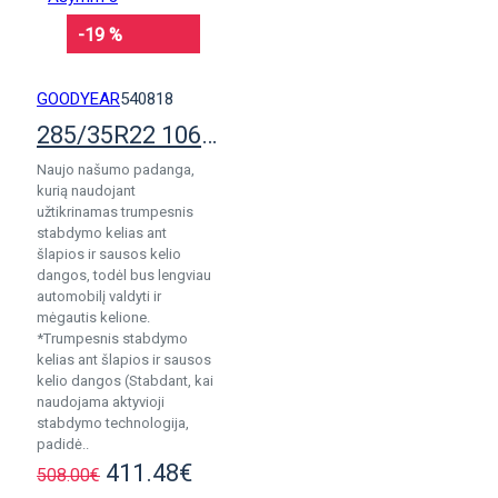
-19 %
GOODYEAR
540818
285/35R22 106W Goodyear Eagle F1 Asymm 3
Naujo našumo padanga,
kurią naudojant
užtikrinamas trumpesnis
stabdymo kelias ant
šlapios ir sausos kelio
dangos, todėl bus lengviau
automobilį valdyti ir
mėgautis kelione.
*Trumpesnis stabdymo
kelias ant šlapios ir sausos
kelio dangos (Stabdant, kai
naudojama aktyvioji
stabdymo technologija,
padidė..
411.48€
508.00€