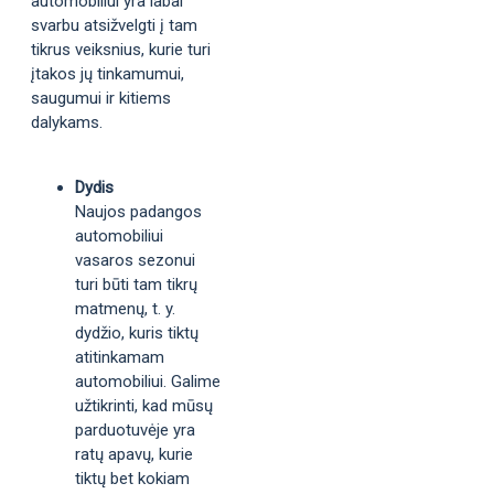
automobiliui yra labai
svarbu atsižvelgti į tam
tikrus veiksnius, kurie turi
įtakos jų tinkamumui,
saugumui ir kitiems
dalykams.
Dydis
Naujos padangos
automobiliui
vasaros sezonui
turi būti tam tikrų
matmenų, t. y.
dydžio, kuris tiktų
atitinkamam
automobiliui. Galime
užtikrinti, kad mūsų
parduotuvėje yra
ratų apavų, kurie
tiktų bet kokiam