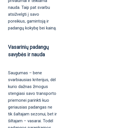
privalumai ir teikiama
nauda. Taip pat svarbu
atsižvelgti į savo
poreikius, gamintoją ir
padangų kokybę bei kainą.
Vasarinių padangų
savybės ir nauda
Saugumas – bene
svarbiausias kriterijus, dėl
kurio dažnas žmogus
stengiasi savo transporto
priemonei parinkti kuo
geriausias padangas ne
tik šaltajam sezonui, bet ir
šiltajam – vasarai. Todėl
padangos parenkamos