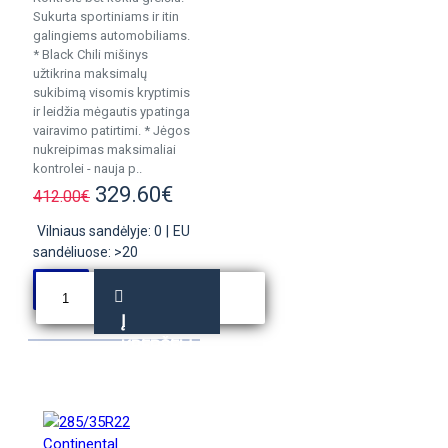
Sukurta sportiniams ir itin
galingiems automobiliams.
* Black Chili mišinys
užtikrina maksimalų
sukibimą visomis kryptimis
ir leidžia mėgautis ypatinga
vairavimo patirtimi. * Jėgos
nukreipimas maksimaliai
kontrolei - nauja p..
329.60€
412.00€
Vilniaus sandėlyje: 0
|
EU
sandėliuose: >20
Į
KREPŠELĮ