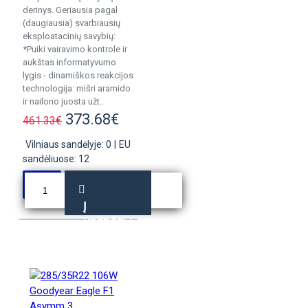
derinys. Geriausia pagal
(daugiausia) svarbiausių
eksploatacinių savybių:
*Puiki vairavimo kontrole ir
aukštas informatyvumo
lygis - dinamiškos reakcijos
technologija: mišri aramido
ir nailono juosta užt..
373.68€
461.33€
Vilniaus sandėlyje: 0
|
EU
sandėliuose: 12
Į
KREPŠELĮ