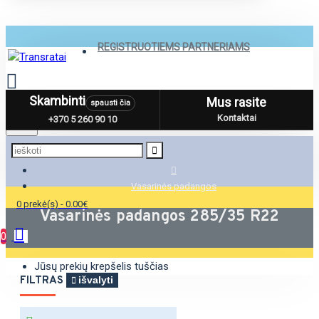
REGISTRUOTIEMS PARTNERIAMS
Skambinti
Mus rasite
spausti čia
Menu
Kontaktai
+370 5 260 90 10
Vasarinės padangos
0 prekė(s) - 0.00€
Vasarinės padangos 285/35 R22
0
Jūsų prekių krepšelis tuščias
FILTRAS
išvalyti