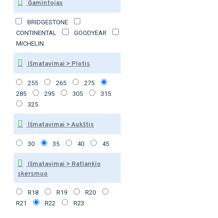
Gamintojas
BRIDGESTONE
CONTINENTAL
GOODYEAR
MICHELIN
Išmatavimai > Plotis
255
265
275
285
295
305
315
325
Išmatavimai > Aukštis
30
35
40
45
Išmatavimai > Ratlankio
skersmuo
R18
R19
R20
R21
R22
R23