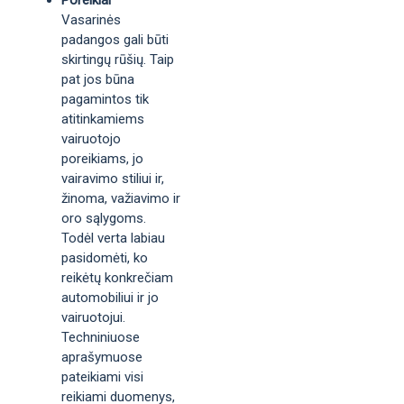
Poreikiai
Vasarinės
padangos gali būti
skirtingų rūšių. Taip
pat jos būna
pagamintos tik
atitinkamiems
vairuotojo
poreikiams, jo
vairavimo stiliui ir,
žinoma, važiavimo ir
oro sąlygoms.
Todėl verta labiau
pasidomėti, ko
reikėtų konkrečiam
automobiliui ir jo
vairuotojui.
Techniniuose
aprašymuose
pateikiami visi
reikiami duomenys,