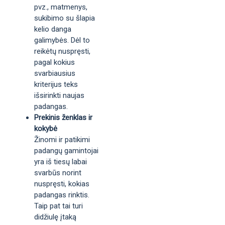
pvz., matmenys,
sukibimo su šlapia
kelio danga
galimybės. Dėl to
reikėtų nuspręsti,
pagal kokius
svarbiausius
kriterijus teks
išsirinkti naujas
padangas.
Prekinis ženklas ir
kokybė
Žinomi ir patikimi
padangų gamintojai
yra iš tiesų labai
svarbūs norint
nuspręsti, kokias
padangas rinktis.
Taip pat tai turi
didžiulę įtaką