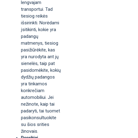
lengvajam
transportui. Tad
tiesiog reikės
išsirinkti. Norėdami
įsitikinti, kokie yra
padangų
matmenys, tiesiog
pasižiūrėkite, kas
yra nurodyta ant jų
sienelės, taip pat
pasidomėkite, kokių
dydžių padangos
yra tinkamos
konkrečiam
automobiliui. Jei
nežinote, kaip tai
padaryti, tai tuomet
pasikonsultuokite
su šios srities
žinovais.