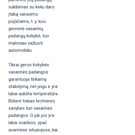
sukibimas su keliu daro
įtaką vairavimo
pojūčiams, t. y. kuo
geresnė vasarinių
padangų kokybė, tuo
maloniau važiuoti
automobiliu.
Tikrai geros kokybės
vasarinės padangos
garantuoja tinkamą
stabdymą, net jeigu ir yra
labai aukšta temperatūra.
Būtent tokias technines
savybes turi vasarinės
padangos. O juk jos yra
labai svarbios, ypač
avarinėse situacijose, kai