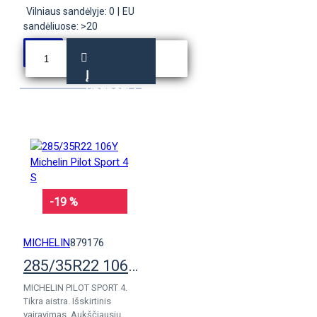
Vilniaus sandėlyje: 0
|
EU
sandėliuose: >20
Į
KREPŠELĮ
-19 %
MICHELIN
879176
285/35R22 106Y Michelin Pilot Sport 4 S
MICHELIN PILOT SPORT 4.
Tikra aistra. Išskirtinis
vairavimas. Aukščiausių