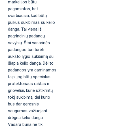
markei jos būtų
pagamintos, bet
svarbiausia, kad būtų
puikus sukibimas su kelio
danga. Tai viena iš
pagrindinių padangų
savybių. Štai vasarinės
padangos turi turėti
aukšto lygio sukibimą su
šlapia kelio danga. Dėl to
padangos yra gaminamos
taip, jog būtų specialus
protektoriaus raštas ir
grioveliai, kurie užtikrintų
tokį sukibimą, dėl kurio
bus dar geresnis
saugumas važiuojant
drėgna kelio danga.
Vasara būna ne tik