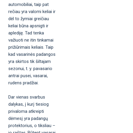
automobiliai, taip pat
rečiau yra valomi keliai ir
dėl to žymiai greičiau
keliai būna apsnigti ir
aplediję. Tad tenka
važiuoti ne itin tinkamai
prižiūrimais keliais. Taip
kad vasarinės padangos
yra skirtos tik šiltajam
sezonui, t. y. pavasario
antrai pusei, vasarai,
rudens pradžiai.
Dar vienas svarbus
dalykas, į kurį tiesiog
privaloma atkreipti
dėmesį yra padangų
protektorius, o tiksliau –
jo raštas. Būtent vasarai