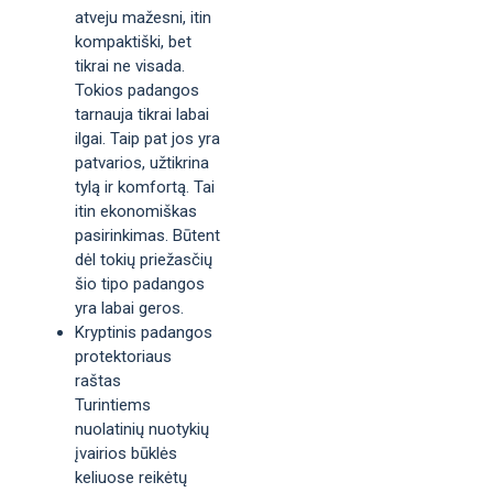
atveju mažesni, itin
kompaktiški, bet
tikrai ne visada.
Tokios padangos
tarnauja tikrai labai
ilgai. Taip pat jos yra
patvarios, užtikrina
tylą ir komfortą. Tai
itin ekonomiškas
pasirinkimas. Būtent
dėl tokių priežasčių
šio tipo padangos
yra labai geros.
Kryptinis padangos
protektoriaus
raštas
Turintiems
nuolatinių nuotykių
įvairios būklės
keliuose reikėtų