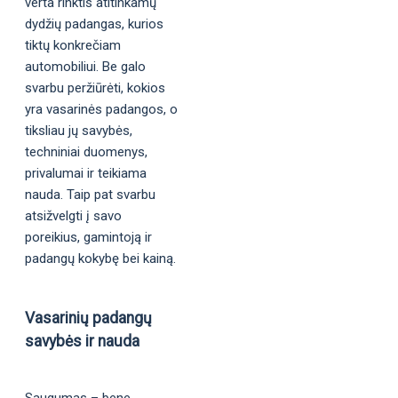
verta rinktis atitinkamų
dydžių padangas, kurios
tiktų konkrečiam
automobiliui. Be galo
svarbu peržiūrėti, kokios
yra vasarinės padangos, o
tiksliau jų savybės,
techniniai duomenys,
privalumai ir teikiama
nauda. Taip pat svarbu
atsižvelgti į savo
poreikius, gamintoją ir
padangų kokybę bei kainą.
Vasarinių padangų
savybės ir nauda
Saugumas – bene