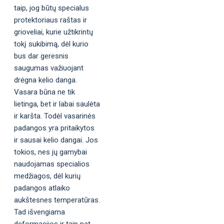
taip, jog būtų specialus
protektoriaus raštas ir
grioveliai, kurie užtikrintų
tokį sukibimą, dėl kurio
bus dar geresnis
saugumas važiuojant
drėgna kelio danga.
Vasara būna ne tik
lietinga, bet ir labai saulėta
ir karšta. Todėl vasarinės
padangos yra pritaikytos
ir sausai kelio dangai. Jos
tokios, nes jų gamybai
naudojamas specialios
medžiagos, dėl kurių
padangos atlaiko
aukštesnes temperatūras.
Tad išvengiama
deformacijos ir taip pat