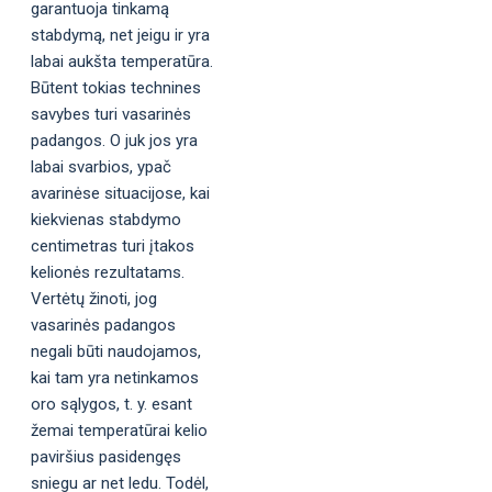
garantuoja tinkamą
stabdymą, net jeigu ir yra
labai aukšta temperatūra.
Būtent tokias technines
savybes turi vasarinės
padangos. O juk jos yra
labai svarbios, ypač
avarinėse situacijose, kai
kiekvienas stabdymo
centimetras turi įtakos
kelionės rezultatams.
Vertėtų žinoti, jog
vasarinės padangos
negali būti naudojamos,
kai tam yra netinkamos
oro sąlygos, t. y. esant
žemai temperatūrai kelio
paviršius pasidengęs
sniegu ar net ledu. Todėl,