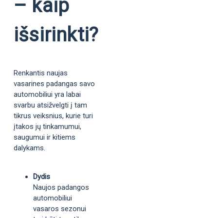
– kaip
išsirinkti?
Renkantis naujas
vasarines padangas savo
automobiliui yra labai
svarbu atsižvelgti į tam
tikrus veiksnius, kurie turi
įtakos jų tinkamumui,
saugumui ir kitiems
dalykams.
Dydis
Naujos padangos
automobiliui
vasaros sezonui