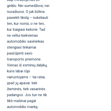
ginklo. Nei sumedžiosi, nei
nuvažiuosi. O juk būtina
pasiekti tikslą – nukeliauti
ten, kur norisi, o ne ten,
kur baigiasi kelionė. Tad
ne veltui kiekvienas
automobilio savininkas
stengiasi tinkamai
pasirūpinti savo
transporto priemone.
Vienas iš esminių dalykų,
kuris labai rūpi
vairuotojams – tai ratai,
ypač jų apavai: tiek
žieminės, tiek vasarinės
padangos. Jos turi ne tik
tikti mašinai pagal
automobilio markę,