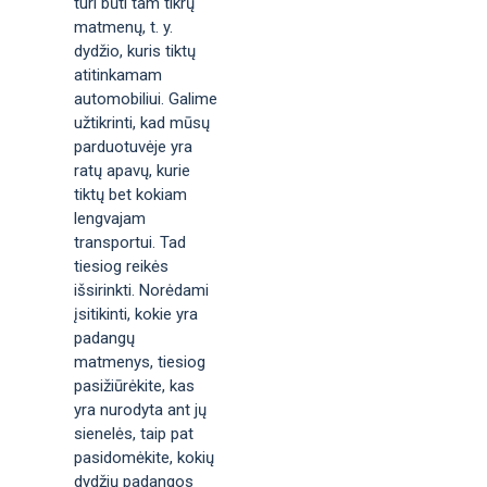
turi būti tam tikrų
matmenų, t. y.
dydžio, kuris tiktų
atitinkamam
automobiliui. Galime
užtikrinti, kad mūsų
parduotuvėje yra
ratų apavų, kurie
tiktų bet kokiam
lengvajam
transportui. Tad
tiesiog reikės
išsirinkti. Norėdami
įsitikinti, kokie yra
padangų
matmenys, tiesiog
pasižiūrėkite, kas
yra nurodyta ant jų
sienelės, taip pat
pasidomėkite, kokių
dydžių padangos