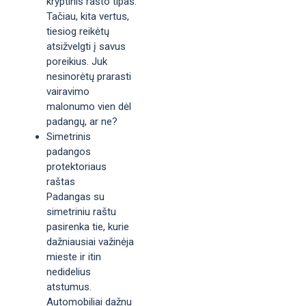
kryptinis rašto tipas.
Tačiau, kita vertus,
tiesiog reikėtų
atsižvelgti į savus
poreikius. Juk
nesinorėtų prarasti
vairavimo
malonumo vien dėl
padangų, ar ne?
Simetrinis
padangos
protektoriaus
raštas
Padangas su
simetriniu raštu
pasirenka tie, kurie
dažniausiai važinėja
mieste ir itin
nedidelius
atstumus.
Automobiliai dažnu