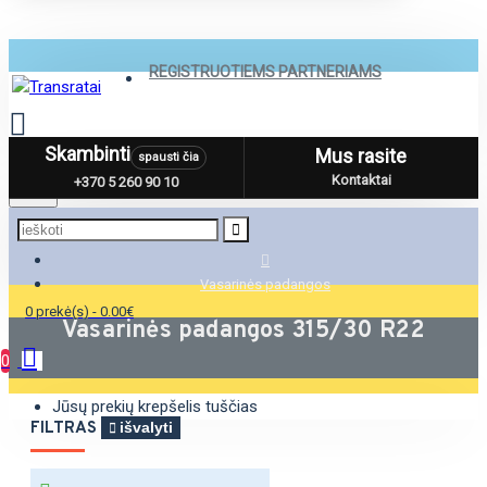
REGISTRUOTIEMS PARTNERIAMS
Skambinti
Mus rasite
spausti čia
Menu
Kontaktai
+370 5 260 90 10
Vasarinės padangos
0 prekė(s) - 0.00€
Vasarinės padangos 315/30 R22
0
Jūsų prekių krepšelis tuščias
FILTRAS
išvalyti