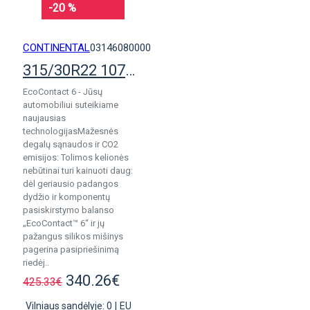
-20 %
CONTINENTAL
03146080000
315/30R22 107Y Continental EcoContact 6
EcoContact 6 - Jūsų
automobiliui suteikiame
naujausias
technologijasMažesnės
degalų sąnaudos ir CO2
emisijos: Tolimos kelionės
nebūtinai turi kainuoti daug:
dėl geriausio padangos
dydžio ir komponentų
pasiskirstymo balanso
„EcoContact™ 6“ ir jų
pažangus silikos mišinys
pagerina pasipriešinimą
riedėj..
340.26€
425.33€
Vilniaus sandėlyje: 0
|
EU