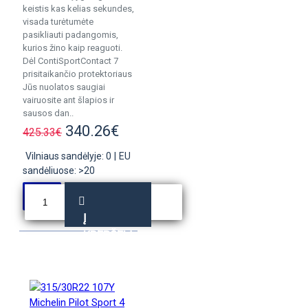
keistis kas kelias sekundes,
visada turėtumėte
pasikliauti padangomis,
kurios žino kaip reaguoti.
Dėl ContiSportContact 7
prisitaikančio protektoriaus
Jūs nuolatos saugiai
vairuosite ant šlapios ir
sausos dan..
340.26€
425.33€
Vilniaus sandėlyje: 0
|
EU
sandėliuose: >20
Į
KREPŠELĮ