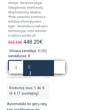
derinys. Geriausia pagal
(daugiausia) svarbiausių
eksploatacinių savybių:
*Puiki vairavimo kontrole ir
aukštas informatyvumo
lygis - dinamiškos reakcijos
technologija: mišri aramido
ir nailono juosta užt..
448.20€
553.33€
Vilniaus sandėlyje: 0
|
EU
sandėliuose: 8
Į
KREPŠELĮ
Rodoma nuo 1 iki 6
iš 6 (1 puslapių)
Automobilis be gerų ratų
kaip medžiojimas be