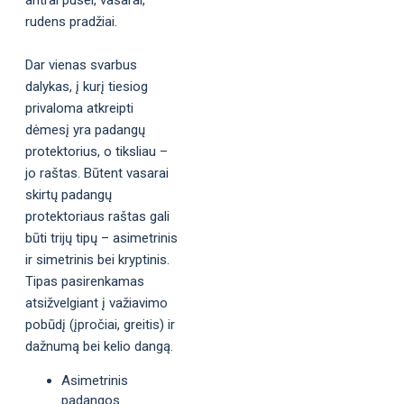
rudens pradžiai.
Dar vienas svarbus
dalykas, į kurį tiesiog
privaloma atkreipti
dėmesį yra padangų
protektorius, o tiksliau –
jo raštas. Būtent vasarai
skirtų padangų
protektoriaus raštas gali
būti trijų tipų – asimetrinis
ir simetrinis bei kryptinis.
Tipas pasirenkamas
atsižvelgiant į važiavimo
pobūdį (įpročiai, greitis) ir
dažnumą bei kelio dangą.
Asimetrinis
padangos