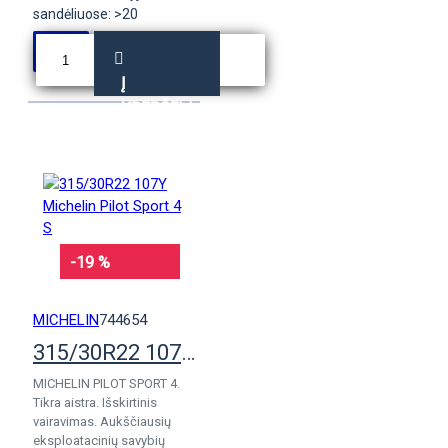
sandėliuose: >20
Į
KREPŠELĮ
-19 %
MICHELIN
744654
315/30R22 107Y Michelin Pilot Sport 4 S
MICHELIN PILOT SPORT 4.
Tikra aistra. Išskirtinis
vairavimas. Aukščiausių
eksploatacinių savybių