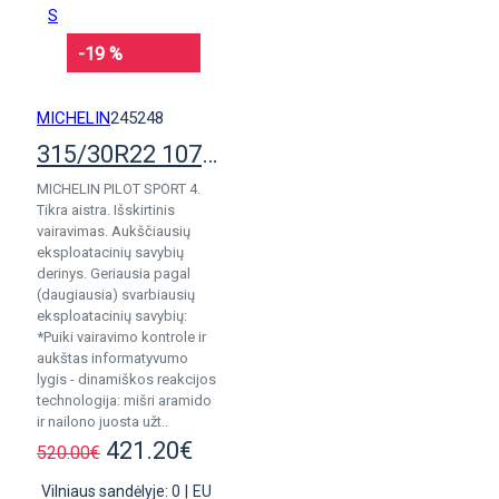
-19 %
MICHELIN
245248
315/30R22 107Y Michelin Pilot Sport 4 S
MICHELIN PILOT SPORT 4.
Tikra aistra. Išskirtinis
vairavimas. Aukščiausių
eksploatacinių savybių
derinys. Geriausia pagal
(daugiausia) svarbiausių
eksploatacinių savybių:
*Puiki vairavimo kontrole ir
aukštas informatyvumo
lygis - dinamiškos reakcijos
technologija: mišri aramido
ir nailono juosta užt..
421.20€
520.00€
Vilniaus sandėlyje: 0
|
EU