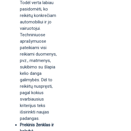
Todėl verta labiau
pasidomėti, ko
reikėtų konkrečiam
automobiliui ir jo
vairuotojui.
Techniniuose
aprašymuose
pateikiami visi
reikiami duomenys,
pvz., matmenys,
sukibimo su šlapia
kelio danga
galimybės. Dėl to
reikėtų nuspręsti,
pagal kokius
svarbiausius
kriterijus teks
išsirinkti naujas
padangas.
Prekinis ženklas ir