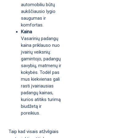
automobiliu būtų
aukščiausio lygio
saugumas ir
komfortas.
Kaina
Vasarinių padangų
kaina priklauso nuo
įvairių veiksnių:
gamintojo, padangų
savybių, matmenų ir
kokybės. Todėl pas
mus kiekvienas gali
rasti įvairiausias
padangų kainas,
kurios atitiks turimą
biudžetą ir
poreikius.
Taip kad visais atžvilgiais