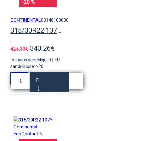
-20 %
CONTINENTAL
03146100000
315/30R22 107Y Conti PremiumContact 6
..
340.26€
425.33€
Vilniaus sandėlyje: 0
|
EU
sandėliuose: >20
Į
KREPŠELĮ