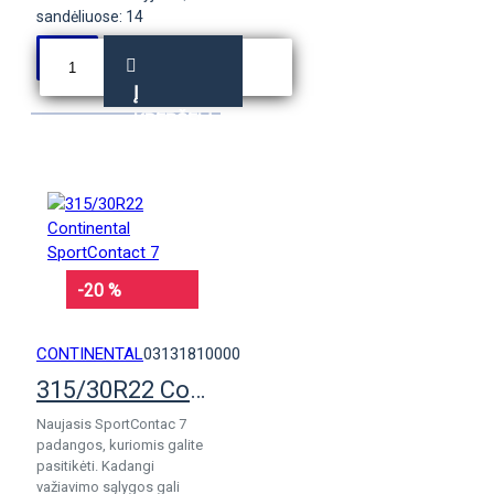
sandėliuose: 14
Į
KREPŠELĮ
-20 %
CONTINENTAL
03131810000
315/30R22 Continental SportContact 7
Naujasis SportContac 7
padangos, kuriomis galite
pasitikėti. Kadangi
važiavimo sąlygos gali