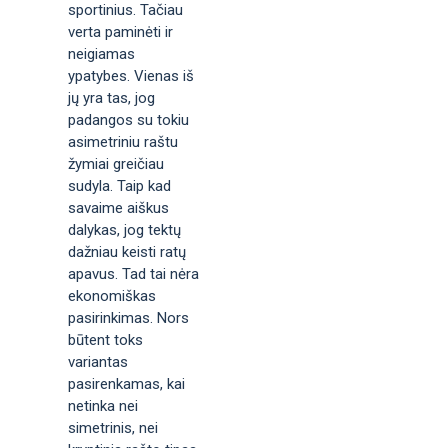
sportinius. Tačiau
verta paminėti ir
neigiamas
ypatybes. Vienas iš
jų yra tas, jog
padangos su tokiu
asimetriniu raštu
žymiai greičiau
sudyla. Taip kad
savaime aiškus
dalykas, jog tektų
dažniau keisti ratų
apavus. Tad tai nėra
ekonomiškas
pasirinkimas. Nors
būtent toks
variantas
pasirenkamas, kai
netinka nei
simetrinis, nei