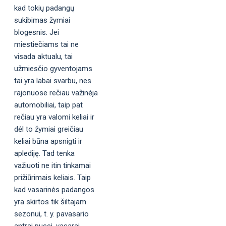
kad tokių padangų
sukibimas žymiai
blogesnis. Jei
miestiečiams tai ne
visada aktualu, tai
užmiesčio gyventojams
tai yra labai svarbu, nes
rajonuose rečiau važinėja
automobiliai, taip pat
rečiau yra valomi keliai ir
dėl to žymiai greičiau
keliai būna apsnigti ir
aplediję. Tad tenka
važiuoti ne itin tinkamai
prižiūrimais keliais. Taip
kad vasarinės padangos
yra skirtos tik šiltajam
sezonui, t. y. pavasario
antrai pusei, vasarai,