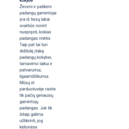
kokybė
Žinomi ir patikimi
padangų gamintojai
yra iš tiesų labai
svarbūs norint
nuspręsti, kokias
padangas rinktis.
Taip pat tai turi
didžiulę įtaką
padangų kokybei,
tarnavimo laikui ir
patvarumui,
ilgaamžiškumui.
Mūsų el.
parduotuvėje rasite
tik pačių geriausių
gamintojų
padangas. Juk tik
šitaip galima
užtikrinti, jog
kelionėse