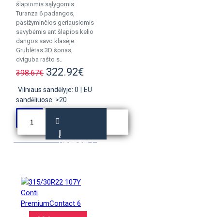
šlapiomis sąlygomis.
Turanza 6 padangos,
pasižyminčios geriausiomis
savybėmis ant šlapios kelio
dangos savo klasėje.
Grublėtas 3D šonas,
dviguba rašto s..
322.92€
398.67€
Vilniaus sandėlyje: 0
|
EU
sandėliuose: >20
Į
KREPŠELĮ