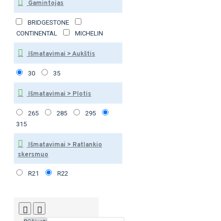
Gamintojas
BRIDGESTONE
CONTINENTAL
MICHELIN
Išmatavimai > Aukštis
30
35
Išmatavimai > Plotis
265
285
295
315
Išmatavimai > Ratlankio
skersmuo
R21
R22