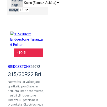
Rūšiuoti
pagal:
Rodyti:
-19 %
BRIDGESTONE
26072
315/30R22 Bridgestone Turanza 6 Enliten
Nesvarbu, ar važiuojate
greitkeliu posūkyje, ar
netikėtai stabdote mieste,
naujoji „Bridgestone
Turanza 6“ pateisina ir
pranoksta lūkesčius net ir