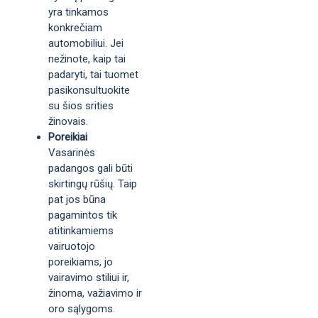
yra tinkamos
konkrečiam
automobiliui. Jei
nežinote, kaip tai
padaryti, tai tuomet
pasikonsultuokite
su šios srities
žinovais.
Poreikiai
Vasarinės
padangos gali būti
skirtingų rūšių. Taip
pat jos būna
pagamintos tik
atitinkamiems
vairuotojo
poreikiams, jo
vairavimo stiliui ir,
žinoma, važiavimo ir
oro sąlygoms.