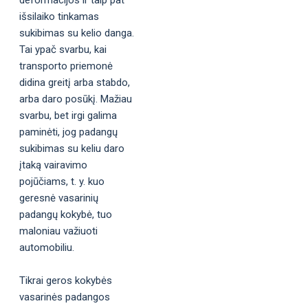
išsilaiko tinkamas
sukibimas su kelio danga.
Tai ypač svarbu, kai
transporto priemonė
didina greitį arba stabdo,
arba daro posūkį. Mažiau
svarbu, bet irgi galima
paminėti, jog padangų
sukibimas su keliu daro
įtaką vairavimo
pojūčiams, t. y. kuo
geresnė vasarinių
padangų kokybė, tuo
maloniau važiuoti
automobiliu.
Tikrai geros kokybės
vasarinės padangos