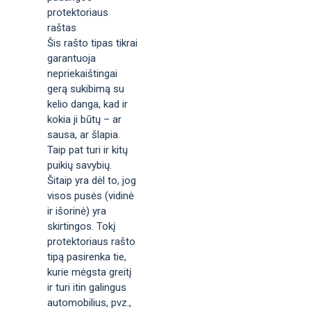
protektoriaus
raštas
Šis rašto tipas tikrai
garantuoja
nepriekaištingai
gerą sukibimą su
kelio danga, kad ir
kokia ji būtų – ar
sausa, ar šlapia.
Taip pat turi ir kitų
puikių savybių.
Šitaip yra dėl to, jog
visos pusės (vidinė
ir išorinė) yra
skirtingos. Tokį
protektoriaus rašto
tipą pasirenka tie,
kurie mėgsta greitį
ir turi itin galingus
automobilius, pvz.,